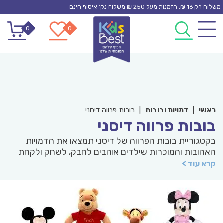
Ski
משלוח רק 16 ₪. הזמנות מעל 250 ₪ משלוח נק’ איסוף חינם
t
0
0
conten
ראשי
|
דמויות ובובות
|
בובות פרווה דיסני
בובות פרווה דיסני
בקטגוריית בובות הפרווה של דיסני תמצאו את הדמויות
האהובות והמוכרות שילדים אוהבים לחבק, לשחק ולקחת
איתם לכל מקום. מיקי מאוס, מיני, סטיץ’, פו הדב ועוד חברים
קרא עוד >
קסומים מחכים להפוך לחלק בלתי נפרד מזמן המשחק
והשינה. בובות הפרווה מעניקות לילדים תחושת ביטחון,
חמימות ודמיון ומלוות אותם ברגעים קטנים של כיף ואהבה.
בחרנו עבורכם מגוון בובות איכותיות, רכות ומקסימות
שישמחו כל ילד וילדה ויכניסו הביתה מעט מהקסם של