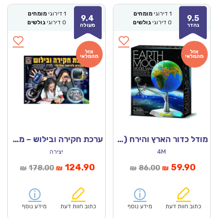
1
דירוגי
מומחים
1
דירוגי
מומחים
9.4
9.5
0
דירוגי
גולשים
0
דירוגי
גולשים
נהדר
מעולה
מודל כדור הארץ והירח (4M)
ערכת חקירה ובילוש – מעבדה לזיהוי פלילי
4M
יצירה
מחיר
המחיר
המחיר
המחיר
124.90
59.90
178.00
86.00
₪
₪
₪
₪
נוכחי
המקורי
הנוכחי
המקורי
הוא:
היה:
הוא:
היה:
₪178.00.
₪124.90.
₪86.00.
כתוב חוות דעת
מידע נוסף
כתוב חוות דעת
מידע נוסף