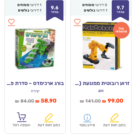
0
דירוגי
מומחים
1
דירוגי
מומחים
9.6
9.7
1
דירוגי
גולשים
1
דירוגי
גולשים
נהדר
נהדר
זרוע רובוטית ממונעת (4M)
בורג ארכימדס – סדרת פיזיקל
4M
יצירה
מחיר
המחיר
המחיר
המחיר
58.90
99.00
84.00
141.00
₪
₪
₪
₪
נוכחי
המקורי
הנוכחי
המקורי
הוא:
היה:
הוא:
היה:
₪84.00.
₪58.90.
₪141.00.
כתוב חוות דעת
מידע נוסף
כתוב חוות דעת
הוספה לסל