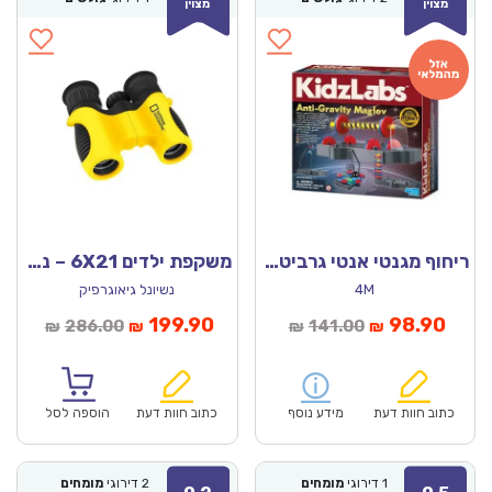
מצוין
מצוין
ריחוף מגנטי אנטי גרביטציוני (4M)
משקפת ילדים 6X21 – נשיונל ג’יאוגרפיק
4M
נשיונל גיאוגרפיק
מחיר
המחיר
המחיר
המחיר
199.90
98.90
286.00
141.00
₪
₪
₪
₪
נוכחי
המקורי
הנוכחי
המקורי
הוא:
היה:
הוא:
היה:
₪286.00.
₪199.90.
₪141.00.
כתוב חוות דעת
מידע נוסף
כתוב חוות דעת
הוספה לסל
1
דירוגי
מומחים
2
דירוגי
מומחים