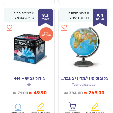
0
דירוגי
מומחים
0
דירוגי
מומחים
9.3
9.4
1
דירוגי
גולשים
2
דירוגי
גולשים
מעולה
מעולה
גלובוס פיזי/מדיני בעברית מאיר – 30 ס”מ
גידול גביש – 4M
4M
Tecnodidattica
חיר
המחיר
המחיר
המחיר
49.90
269.00
71.00
384.00
₪
₪
₪
₪
וכחי
המקורי
הנוכחי
המקורי
הוא:
היה:
הוא:
היה: