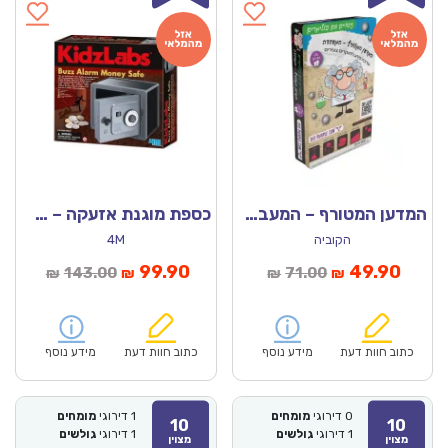
המדען המטורף – המעבדה – ניסויים עם פולימרים
כספת מוגנת אזעקה – 4M
הקוביה
4M
מחיר
המחיר
המחיר
המחיר
99.90
49.90
143.00
71.00
₪
₪
₪
₪
נוכחי
המקורי
הנוכחי
המקורי
הוא:
היה:
הוא:
היה:
₪143.00.
₪99.90.
₪71.00.
כתוב חוות דעת
מידע נוסף
כתוב חוות דעת
מידע נוסף
0
דירוגי
מומחים
1
דירוגי
מומחים
10
10
1
דירוגי
גולשים
1
דירוגי
גולשים
מצוין
מצוין