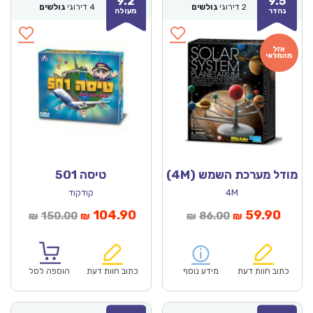
9.2
9.5
2
דירוגי
גולשים
4
דירוגי
גולשים
נהדר
מעולה
מודל מערכת השמש (4M)
טיסה 501
4M
קודקוד
מחיר
המחיר
המחיר
המחיר
104.90
59.90
150.00
86.00
₪
₪
₪
₪
נוכחי
המקורי
הנוכחי
המקורי
הוא:
היה:
הוא:
היה:
₪150.00.
₪104.90.
₪86.00.
כתוב חוות דעת
מידע נוסף
כתוב חוות דעת
הוספה לסל