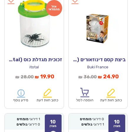
ביצת קסם דינוזאורים (בוקי צרפת)
זכוכית מגדלת כוס (X5 – itotal)
itotal
Buki France
מחיר
המחיר
המחיר
המחיר
19.90
24.90
28.00
36.00
₪
₪
₪
₪
נוכחי
המקורי
הנוכחי
המקורי
הוא:
היה:
הוא:
היה:
₪28.00.
₪19.90.
₪36.00.
כתוב חוות דעת
הוספה לסל
כתוב חוות דעת
מידע נוסף
0
דירוגי
מומחים
1
דירוגי
מומחים
10
10
1
דירוגי
גולשים
0
דירוגי
גולשים
מצוין
מצוין