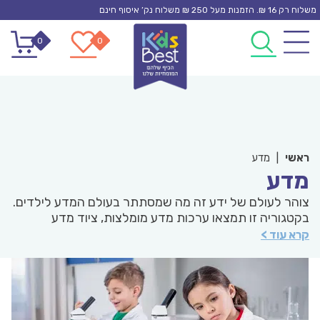
Ski
משלוח רק 16 ₪. הזמנות מעל 250 ₪ משלוח נק’ איסוף חינם
t
0
0
conten
ראשי
|
מדע
מדע
צוהר לעולם של ידע זה מה שמסתתר בעולם המדע לילדים.
בקטגוריה זו תמצאו ערכות מדע מומלצות, ציוד מדע
לילדים, מכשירי מדע לילדים. משקפות לילדים, טלסקופים
קרא עוד >
לילדים, גלובוסים לילדים, פיזיקה ואפילו קסמים.
באפשרותכם לסנן מוצרים לפי גיל, סוג פיתוח מיומנות, סוג
מוצר ועוד. תנו לילדים להתנסות במדע.