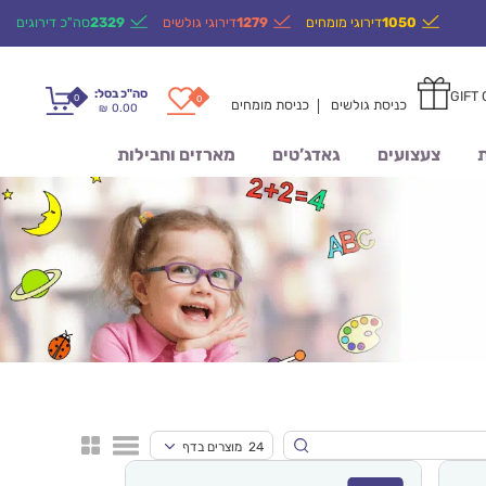
1050
דירוגי מומחים
1279
דירוגי גולשים
2329
סה"כ דירוגים
סה"כ בסל:
GIFT
0
0
כניסת גולשים
כניסת מומחים
0.00
₪
ת
צעצועים
גאדג’טים
מארזים וחבילות
24 מוצרים בדף