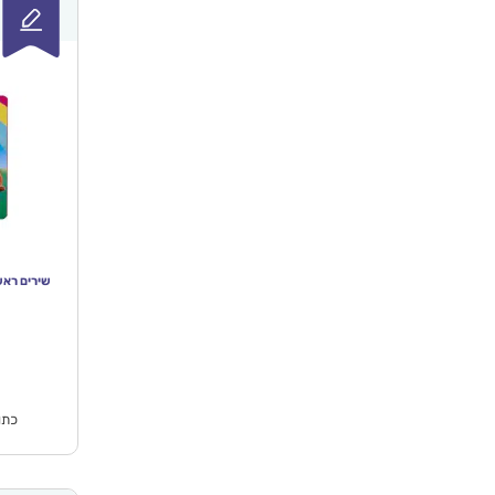
שירים ראשונים – park toys
המחי
הנוכ
הו
₪74.90.
כתו