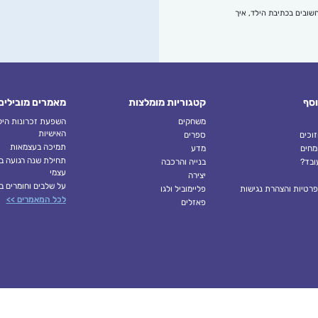
שובים בכתיבת הילד, איך
וסף
קטגוריות מומלצות
מאמרים מובילים
משחקים
השפעת זכרונות הילד
האישיות
זוכים
ספרים
תמיכה בעצמאות
מחים
מדע
תחילת שנה רגועה בג
ובד?
בנייה והרכבה
עצמי
יצירה
על שלבים וחומרים ב
פרטיות והצהרת נגישות
פליימוביל ולגו
לכל המאמרים >>
פאזלים