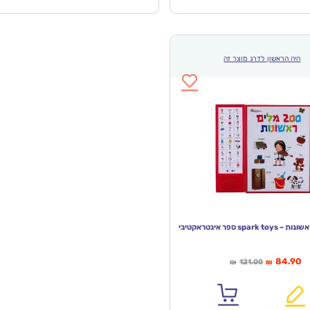
היה הראשון לדרג מוצר זה
ר
המחיר
84.90
121.00
₪
₪
חי
המקורי
א:
היה:
₪121.00.