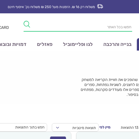
משלוח רק 16 ₪. הזמנות מעל 250 ₪ משלוח נק’ איסוף חינם
Products
 CARD
search
בנייה והרכבה
לגו ופליימוביל
פאזלים
דמויות ובובו
 שהופכים את חוויית הקריאה למשחק
ם לחצנים, לשוניות נפתחות, ספרים
 ספרים אלו מעודדים סקרנות, מפתחים
בסיפור.
מיין לפי
תוצאות מיטביות