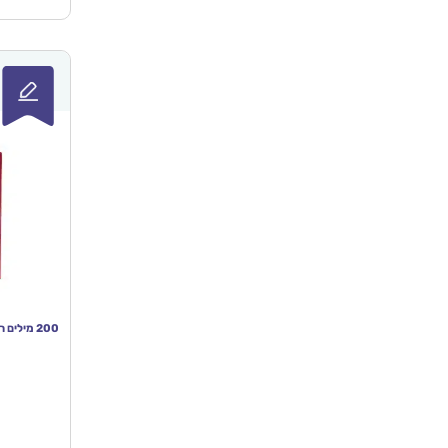
200 מילים ראשונות – spark toys ספר אינטראקטיבי
המחי
הנוכ
הו
₪84.90.