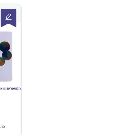
המספרים הראשונים שלי – toys
המח
הנוכ
הו
₪79.90.
כתו