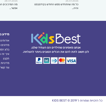
28.01.2025
25.07.2026
כל מה שהתחדש ממש החודש בקידסבסט
מה המרכיבים הח
והיה…
אפשר…
מידע נ
אודותינו
מדרגים ו
אנחנו מאמינים שהילדים הם העתיד שלנו.
בלוג המו
לכן חשוב לתת להם את הכלים הטובים ביותר להצלחה.
איך זה ע
תקנון
מדיניות 
צור קשר
כל הזכויות שמורות ל KIDS BEST © 2019