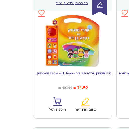
היה הראשון לדרג מוצר זה
שירים שובבים של דתיה בן דור – spark toys ספר אינטראקטיבי
שירי משחק של דתיה בן דור – spark toys ספר אינטראקטיבי
המחיר
המחיר
74.90
107.00
₪
₪
הנוכחי
המקורי
הוא:
היה:
₪107.00.
₪74.90.
כתוב חוות דעת
הוספה לסל