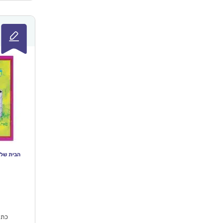
הבית של יעל – spark toys
המחי
הנוכ
הו
₪74.90.
כתו