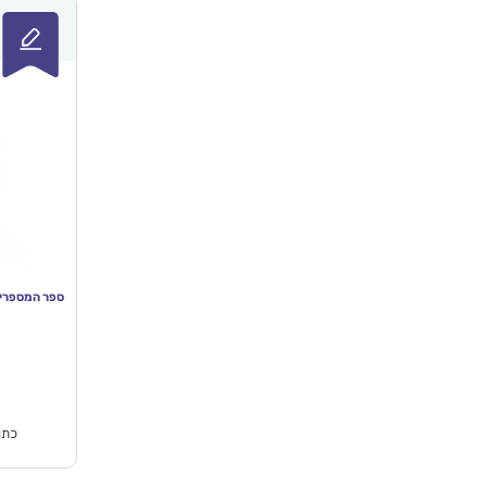
ספר המספרים הגדול – k toys
המח
הנוכ
הו
₪79.90.
כתו