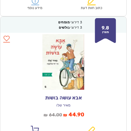
הוא:
היה:
₪61.00.
₪42.90.
כתוב חוות דעת
מידע נוסף
3
דירוגי
מומחים
9.8
3
דירוגי
גולשים
מצוין
אבא עושה בושות
מאיר שלו
המחיר
המחיר
44.90
64.00
₪
₪
הנוכחי
המקורי
הוא:
היה: