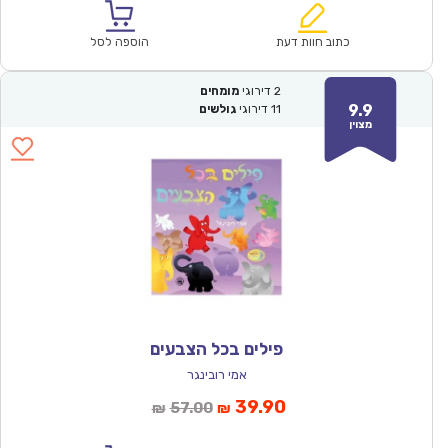
הוא:
היה:
₪57.00.
₪39.90.
כתוב חוות דעת
הוספה לסל
2
דירוגי
מומחים
9.9
11
דירוגי
גולשים
מצוין
פילים בכל הצבעים
אמי רובינגר
המחיר
המחיר
39.90
57.00
₪
₪
הנוכחי
המקורי