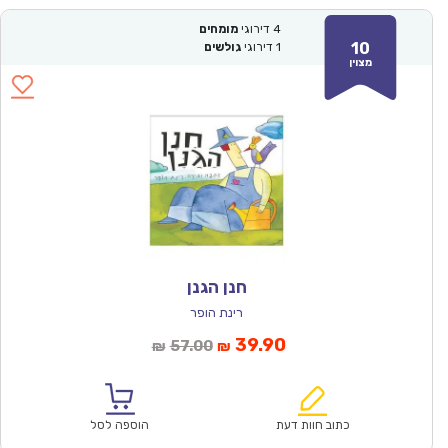
4
דירוגי
מומחים
10
1
דירוגי
גולשים
מצוין
חנן הגנן
רינת הופר
המחיר
המחיר
39.90
57.00
₪
₪
הנוכחי
המקורי
הוא:
היה:
₪57.00.
₪39.90.
כתוב חוות דעת
הוספה לסל