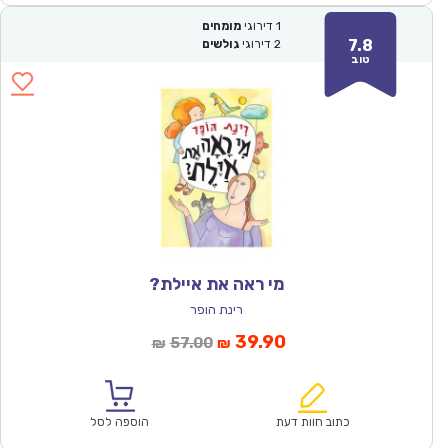
1
דירוגי
מומחים
7.8
2
דירוגי
גולשים
טוב
מי ראה את איילת?
רינת הופר
המחיר
המחיר
39.90
57.00
₪
₪
הנוכחי
המקורי
הוא:
היה:
₪57.00.
₪39.90.
כתוב חוות דעת
הוספה לסל