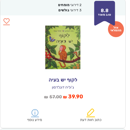
2
דירוגי
מומחים
8.8
3
דירוגי
גולשים
טוב מאוד
לקוף יש בעיה
ג'וליה דונלדסון
המחיר
המחיר
39.90
57.00
₪
₪
הנוכחי
המקורי
הוא:
היה:
₪57.00.
₪39.90.
כתוב חוות דעת
מידע נוסף