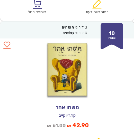
הוא:
היה:
₪57.00.
₪39.90.
כתוב חוות דעת
הוספה לסל
3
דירוגי
מומחים
10
3
דירוגי
גולשים
מצוין
משהו אחר
קתרין קייב
המחיר
המחיר
42.90
61.00
₪
₪
הנוכחי
המקורי