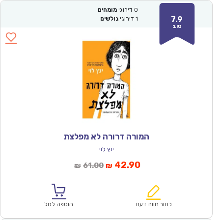
0
דירוגי
מומחים
7.9
1
דירוגי
גולשים
טוב
המורה דרורה לא מפלצת
ינץ לוי
המחיר
המחיר
42.90
61.00
₪
₪
הנוכחי
המקורי
הוא:
היה:
₪61.00.
₪42.90.
כתוב חוות דעת
הוספה לסל