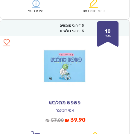
הוא:
היה:
₪61.00.
₪42.90.
כתוב חוות דעת
מידע נוסף
5
דירוגי
מומחים
10
5
דירוגי
גולשים
מצוין
פשפש מתלבש
אמי רובינגר
המחיר
המחיר
39.90
57.00
₪
₪
הנוכחי
המקורי