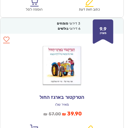
הוא:
היה:
₪57.00.
₪39.90.
כתוב חוות דעת
הוספה לסל
3
דירוגי
מומחים
9.9
6
דירוגי
גולשים
מצוין
הטרקטור בארגז החול
מאיר שלו
המחיר
המחיר
39.90
57.00
₪
₪
הנוכחי
המקורי