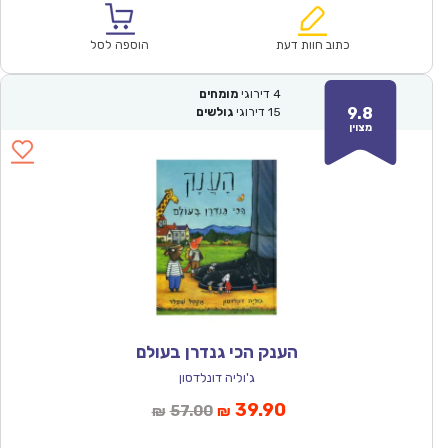
הוא:
היה:
₪60.00.
₪41.90.
כתוב חוות דעת
הוספה לסל
4
דירוגי
מומחים
9.8
15
דירוגי
גולשים
מצוין
הענק הכי גנדרן בעולם
ג'וליה דונלדסון
המחיר
המחיר
39.90
57.00
₪
₪
הנוכחי
המקורי