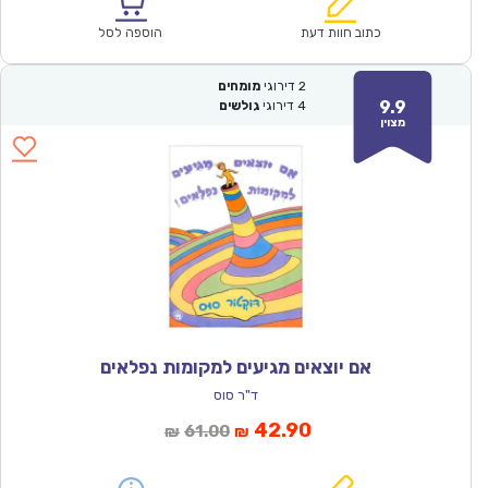
הוא:
היה:
₪57.00.
₪39.90.
כתוב חוות דעת
הוספה לסל
2
דירוגי
מומחים
9.9
4
דירוגי
גולשים
מצוין
אם יוצאים מגיעים למקומות נפלאים
ד"ר סוס
המחיר
המחיר
42.90
61.00
₪
₪
הנוכחי
המקורי