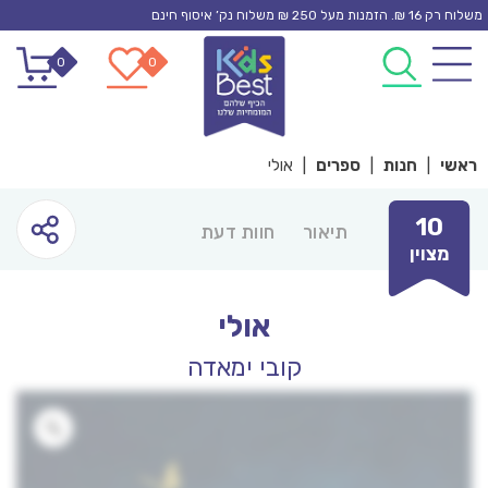
Ski
משלוח רק 16 ₪. הזמנות מעל 250 ₪ משלוח נק’ איסוף חינם
t
0
0
conten
ראשי
|
חנות
|
ספרים
|
אולי
10
תיאור
חוות דעת
מצוין
אולי
קובי ימאדה