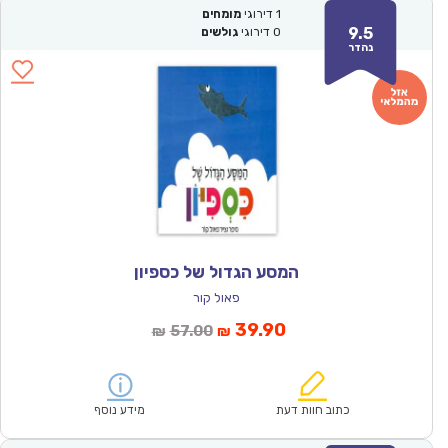
1
דירוגי
מומחים
9.5
0
דירוגי
גולשים
נהדר
המסע הגדול של כספיון
פאול קור
המחיר
המחיר
39.90
57.00
₪
₪
הנוכחי
המקורי
הוא:
היה:
₪57.00.
₪39.90.
כתוב חוות דעת
מידע נוסף