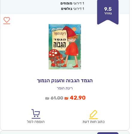
1
דירוגי
מומחים
9.5
1
דירוגי
גולשים
נהדר
הגמד הגבוה והענק הנמוך
רינת הופר
המחיר
המחיר
42.90
61.00
₪
₪
הנוכחי
המקורי
הוא:
היה:
₪61.00.
₪42.90.
כתוב חוות דעת
הוספה לסל