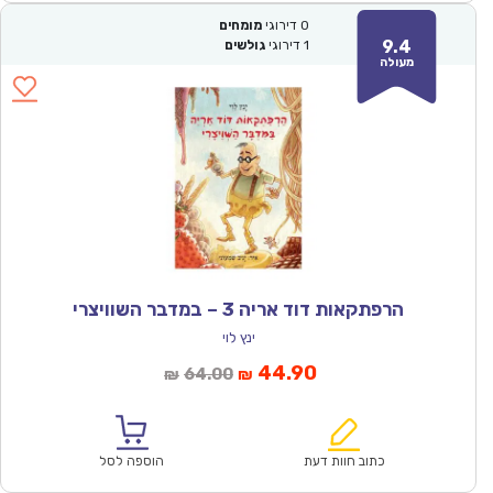
0
דירוגי
מומחים
9.4
1
דירוגי
גולשים
מעולה
הרפתקאות דוד אריה 3 – במדבר השוויצרי
ינץ לוי
המחיר
המחיר
44.90
64.00
₪
₪
הנוכחי
המקורי
הוא:
היה:
₪64.00.
₪44.90.
כתוב חוות דעת
הוספה לסל