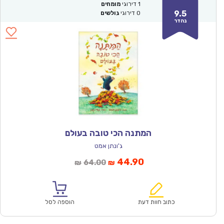
1
דירוגי
מומחים
9.5
0
דירוגי
גולשים
נהדר
המתנה הכי טובה בעולם
ג'ונתן אמט
המחיר
המחיר
44.90
64.00
₪
₪
הנוכחי
המקורי
הוא:
היה:
₪64.00.
₪44.90.
כתוב חוות דעת
הוספה לסל