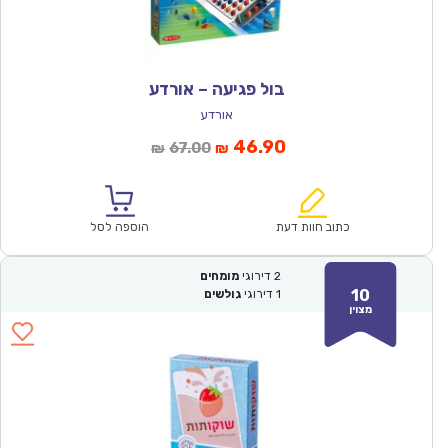
בול פגיעה – אורדע
אורדע
המחיר
המחיר
46.90
67.00
₪
₪
הנוכחי
המקורי
הוא:
היה:
₪67.00.
₪46.90.
כתוב חוות דעת
הוספה לסל
2
דירוגי
מומחים
10
1
דירוגי
גולשים
מצוין