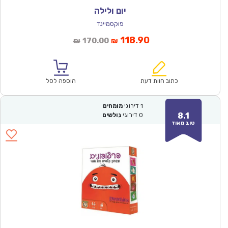
יום ולילה
פוקסמיינד
המחיר
המחיר
118.90
170.00
₪
₪
הנוכחי
המקורי
הוא:
היה:
₪170.00.
₪118.90.
כתוב חוות דעת
הוספה לסל
1
דירוגי
מומחים
8.1
0
דירוגי
גולשים
טוב מאוד