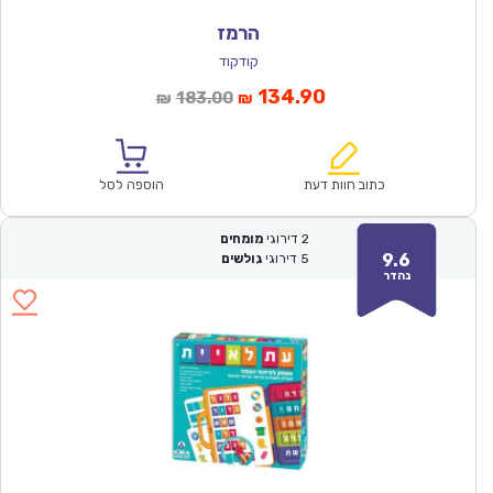
הרמז
קודקוד
המחיר
המחיר
134.90
183.00
₪
₪
הנוכחי
המקורי
הוא:
היה:
₪183.00.
₪134.90.
כתוב חוות דעת
הוספה לסל
2
דירוגי
מומחים
9.6
5
דירוגי
גולשים
נהדר