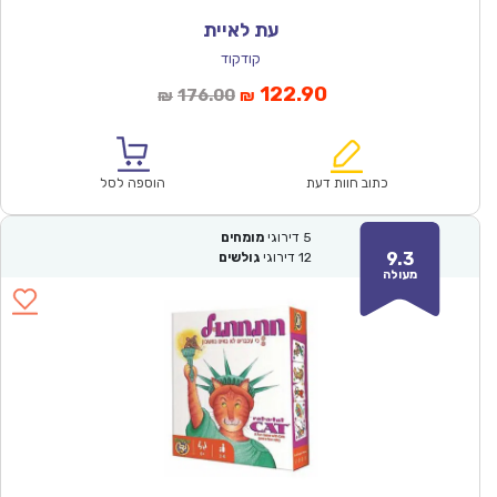
עת לאיית
קודקוד
המחיר
המחיר
122.90
176.00
₪
₪
הנוכחי
המקורי
הוא:
היה:
₪176.00.
₪122.90.
כתוב חוות דעת
הוספה לסל
5
דירוגי
מומחים
9.3
12
דירוגי
גולשים
מעולה