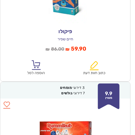
פיקולו
חיים שפיר
המחיר
המחיר
59.90
86.00
₪
₪
הנוכחי
המקורי
הוא:
היה:
₪86.00.
₪59.90.
כתוב חוות דעת
הוספה לסל
3
דירוגי
מומחים
9.9
7
דירוגי
גולשים
מצוין