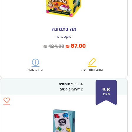
מה בתמונה
פוקסמיינד
המחיר
המחיר
87.00
124.00
₪
₪
הנוכחי
המקורי
הוא:
היה:
₪124.00.
₪87.00.
כתוב חוות דעת
מידע נוסף
4
דירוגי
מומחים
9.8
2
דירוגי
גולשים
מצוין