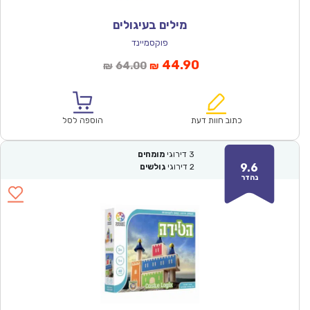
מילים בעיגולים
פוקסמיינד
המחיר
המחיר
44.90
64.00
₪
₪
הנוכחי
המקורי
הוא:
היה:
₪64.00.
₪44.90.
כתוב חוות דעת
הוספה לסל
3
דירוגי
מומחים
9.6
2
דירוגי
גולשים
נהדר