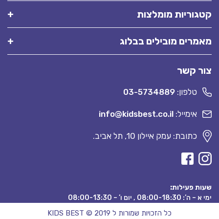
קטגוריות מומלצות
מאמרים מובילים בבלוג
צור קשר
טלפון:
03-5734889
אימייל:
info@kidsbest.co.il
כתובת: עמק איילון 10, תל אביב.
שעות פעילות:
ימי א – ה’: 08:00-18:30 , יום ו’ – 08:00-13:30
כל הזכויות שמורות ל KIDS BEST © 2019