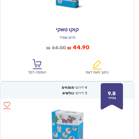
קוקו טאקי
חיים שפיר
המחיר
המחיר
44.90
64.00
₪
₪
הנוכחי
המקורי
הוא:
היה:
₪64.00.
₪44.90.
כתוב חוות דעת
הוספה לסל
4
דירוגי
מומחים
9.8
3
דירוגי
גולשים
נהדר