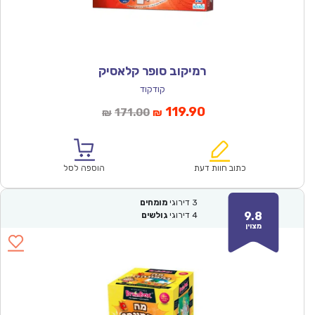
רמיקוב סופר קלאסיק
קודקוד
המחיר
המחיר
119.90
171.00
₪
₪
הנוכחי
המקורי
הוא:
היה:
₪171.00.
₪119.90.
כתוב חוות דעת
הוספה לסל
3
דירוגי
מומחים
9.8
4
דירוגי
גולשים
מצוין