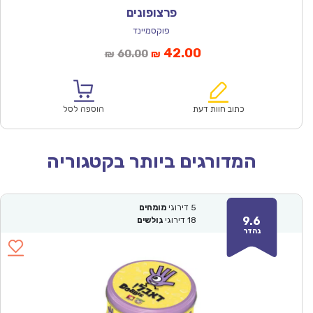
פרצופונים
פוקסמיינד
המחיר
המחיר
42.00
60.00
₪
₪
הנוכחי
המקורי
הוא:
היה:
₪60.00.
₪42.00.
כתוב חוות דעת
הוספה לסל
המדורגים ביותר בקטגוריה
5
דירוגי
מומחים
9.6
18
דירוגי
גולשים
נהדר