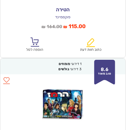
הטירה
פוקסמיינד
המחיר
המחיר
115.00
164.00
₪
₪
הנוכחי
המקורי
הוא:
היה:
₪164.00.
₪115.00.
כתוב חוות דעת
הוספה לסל
1
דירוגי
מומחים
8.6
3
דירוגי
גולשים
טוב מאוד