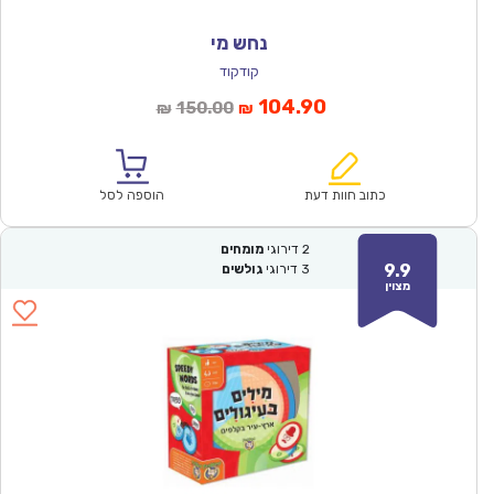
נחש מי
קודקוד
המחיר
המחיר
104.90
150.00
₪
₪
הנוכחי
המקורי
הוא:
היה:
₪150.00.
₪104.90.
כתוב חוות דעת
הוספה לסל
2
דירוגי
מומחים
9.9
3
דירוגי
גולשים
מצוין