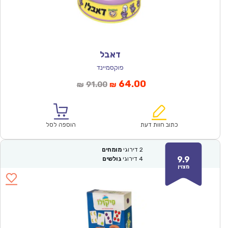
דאבל
פוקסמיינד
המחיר
המחיר
64.00
91.00
₪
₪
הנוכחי
המקורי
הוא:
היה:
₪91.00.
₪64.00.
כתוב חוות דעת
הוספה לסל
2
דירוגי
מומחים
9.9
4
דירוגי
גולשים
מצוין