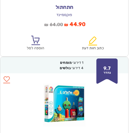
חתחתול
פוקסמיינד
המחיר
המחיר
44.90
64.00
₪
₪
הנוכחי
המקורי
הוא:
היה:
₪64.00.
₪44.90.
כתוב חוות דעת
הוספה לסל
1
דירוגי
מומחים
9.7
4
דירוגי
גולשים
נהדר