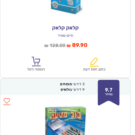
קלאק קלאק
חיים שפיר
המחיר
המחיר
89.90
128.00
₪
₪
הנוכחי
המקורי
הוא:
היה:
₪128.00.
₪89.90.
כתוב חוות דעת
הוספה לסל
3
דירוגי
מומחים
9.7
9
דירוגי
גולשים
נהדר