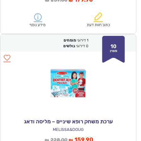
257.00
₪
₪
הנוכחי
המקורי
הוא:
היה:
₪257.00.
₪179.90.
כתוב חוות דעת
מידע נוסף
1
דירוגי
מומחים
10
0
דירוגי
גולשים
מצוין
ערכת משחק רופא שיניים – מליסה ודאג
MELISSA&DOUG
המחיר
המחיר
159.90
228.00
₪
₪