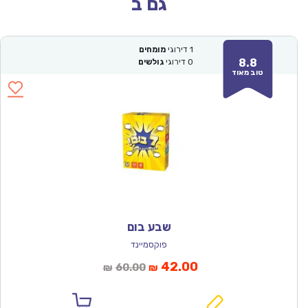
גם ב
1
דירוגי
מומחים
8.8
0
דירוגי
גולשים
טוב מאוד
שבע בום
פוקסמיינד
המחיר
המחיר
42.00
60.00
₪
₪
הנוכחי
המקורי
הוא:
היה: