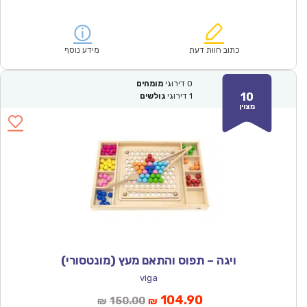
הנוכחי
המקורי
הוא:
היה:
₪114.00.
₪79.90.
כתוב חוות דעת
מידע נוסף
0
דירוגי
מומחים
10
1
דירוגי
גולשים
מצוין
ויגה – תפוס והתאם מעץ (מונטסורי)
viga
המחיר
המחיר
104.90
150.00
₪
₪