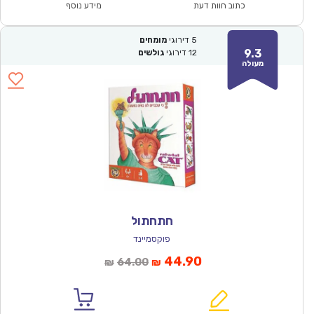
₪166.00.
₪115.90.
כתוב חוות דעת
מידע נוסף
5
דירוגי
מומחים
9.3
12
דירוגי
גולשים
מעולה
חתחתול
פוקסמיינד
המחיר
המחיר
44.90
64.00
₪
₪
הנוכחי
המקורי
הוא:
היה: