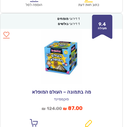
₪64.00.
₪44.90.
כתוב חוות דעת
הוספה לסל
1
דירוגי
מומחים
9.4
1
דירוגי
גולשים
מעולה
מה בתמונה – העולם המופלא
פוקסמיינד
המחיר
המחיר
87.00
124.00
₪
₪
הנוכחי
המקורי
הוא:
היה: