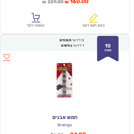
המחיר
המחיר
160.00
229.00
₪
₪
הנוכחי
המקורי
הוא:
היה:
₪229.00.
₪160.00.
כתוב חוות דעת
הוספה לסל
0
דירוגי
מומחים
10
1
דירוגי
גולשים
מצוין
חמש אבנים
Braingo