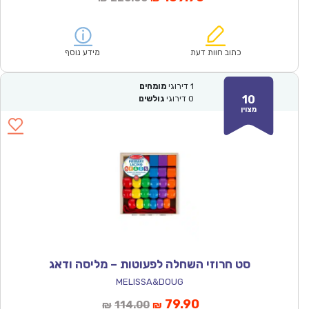
הנוכחי
המקורי
הוא:
היה:
₪228.00.
₪159.90.
כתוב חוות דעת
מידע נוסף
1
דירוגי
מומחים
10
0
דירוגי
גולשים
מצוין
סט חרוזי השחלה לפעוטות – מליסה ודאג
MELISSA&DOUG
המחיר
המחיר
79.90
114.00
₪
₪