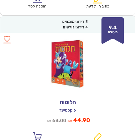
₪60.00.
₪42.00.
כתוב חוות דעת
הוספה לסל
3
דירוגי
מומחים
9.4
4
דירוגי
גולשים
מעולה
חלומות
פוקסמיינד
המחיר
המחיר
44.90
64.00
₪
₪
הנוכחי
המקורי
הוא:
היה: