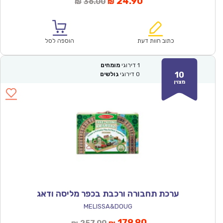
המחיר
המחיר
24.90
36.00
₪
₪
הנוכחי
המקורי
הוא:
היה:
₪36.00.
₪24.90.
כתוב חוות דעת
הוספה לסל
1
דירוגי
מומחים
10
0
דירוגי
גולשים
מצוין
ערכת תחבורה ורכבת בכפר מליסה ודאג
MELISSA&DOUG
המחיר
המחיר
179.90