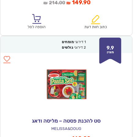
המחיר
המחיר
149.90
214.00
₪
₪
הנוכחי
המקורי
הוא:
היה:
₪214.00.
₪149.90.
כתוב חוות דעת
הוספה לסל
1
דירוגי
מומחים
9.9
2
דירוגי
גולשים
מצוין
סט להכנת פסטה – מליסה ודאג
MELISSA&DOUG