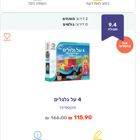
₪150.00.
₪104.90.
כתוב חוות דעת
הוספה לסל
2
דירוגי
מומחים
9.4
0
דירוגי
גולשים
מעולה
4 על גלגלים
פוקסמיינד
המחיר
המחיר
115.90
166.00
₪
₪
הנוכחי
המקורי
הוא:
היה: