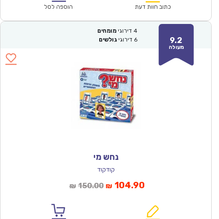
₪124.00.
₪87.00.
כתוב חוות דעת
הוספה לסל
4
דירוגי
מומחים
9.2
6
דירוגי
גולשים
מעולה
נחש מי
קודקוד
המחיר
המחיר
104.90
150.00
₪
₪
הנוכחי
המקורי
הוא:
היה: