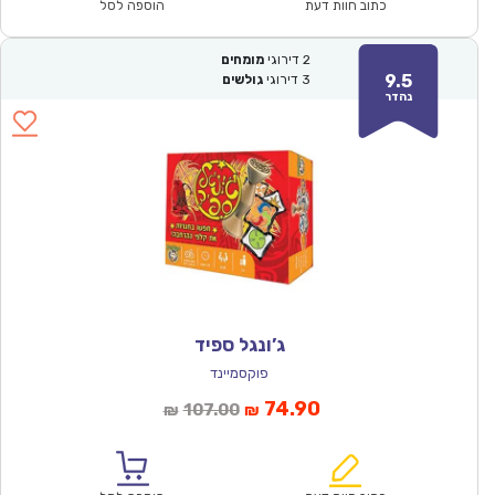
₪64.00.
₪44.90.
כתוב חוות דעת
הוספה לסל
2
דירוגי
מומחים
9.5
3
דירוגי
גולשים
נהדר
ג’ונגל ספיד
פוקסמיינד
המחיר
המחיר
74.90
107.00
₪
₪
הנוכחי
המקורי
הוא:
היה: