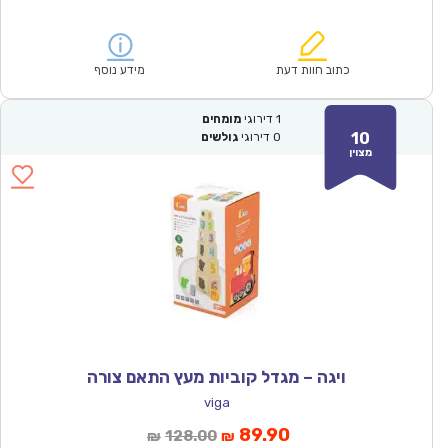
הנוכחי
המקורי
הוא:
היה:
₪150.00.
₪104.90.
כתוב חוות דעת
מידע נוסף
1
דירוגי
מומחים
10
0
דירוגי
גולשים
מצוין
ויגה – מגדל קוביות מעץ התאם צורה
viga
המחיר
המחיר
89.90
128.00
₪
₪