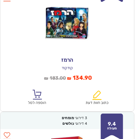
הרמז
קודקוד
המחיר
המחיר
134.90
183.00
₪
₪
הנוכחי
המקורי
הוא:
היה:
₪183.00.
₪134.90.
כתוב חוות דעת
הוספה לסל
3
דירוגי
מומחים
9.4
4
דירוגי
גולשים
מעולה