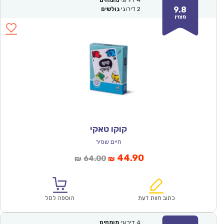
9.8
2
דירוגי
גולשים
מצוין
קוקו טאקי
חיים שפיר
המחיר
המחיר
44.90
64.00
₪
₪
הנוכחי
המקורי
הוא:
היה:
₪64.00.
₪44.90.
כתוב חוות דעת
הוספה לסל
4
דירוגי
מומחים