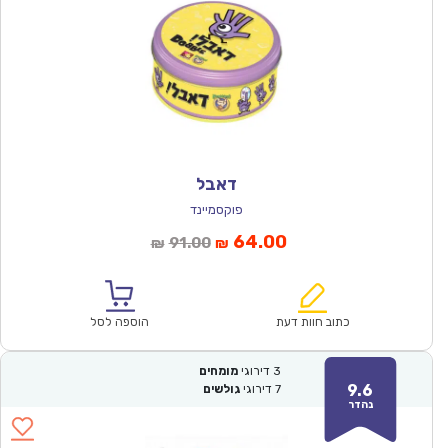
דאבל
פוקסמיינד
המחיר
המחיר
64.00
91.00
₪
₪
הנוכחי
המקורי
הוא:
היה:
₪91.00.
₪64.00.
כתוב חוות דעת
הוספה לסל
3
דירוגי
מומחים
9.6
7
דירוגי
גולשים
נהדר