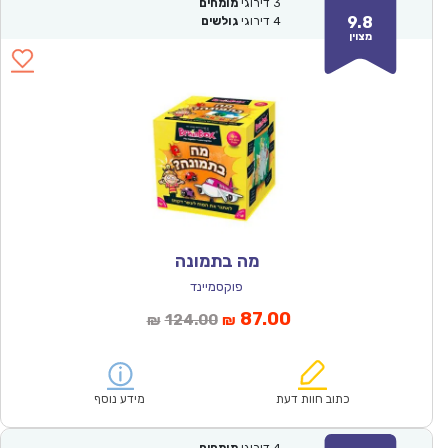
3
דירוגי
מומחים
9.8
4
דירוגי
גולשים
מצוין
מה בתמונה
פוקסמיינד
המחיר
המחיר
87.00
124.00
₪
₪
הנוכחי
המקורי
הוא:
היה:
₪124.00.
₪87.00.
כתוב חוות דעת
מידע נוסף
4
דירוגי
מומחים