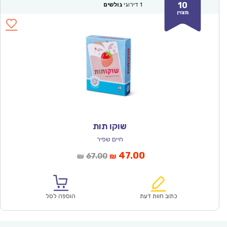
10
1
דירוגי
גולשים
מצוין
שוקו תות
חיים שפיר
המחיר
המחיר
47.00
67.00
₪
₪
הנוכחי
המקורי
הוא:
היה:
₪67.00.
₪47.00.
כתוב חוות דעת
הוספה לסל