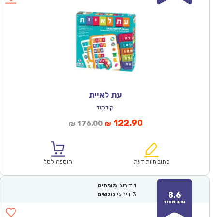
עת לאיית
קודקוד
המחיר
המחיר
122.90
176.00
₪
₪
הנוכחי
המקורי
הוא:
היה:
₪176.00.
₪122.90.
כתוב חוות דעת
הוספה לסל
1
דירוגי
מומחים
8.6
3
דירוגי
גולשים
טוב מאוד