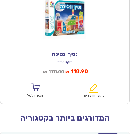
נסיך ונסיכה
פוקסמיינד
המחיר
המחיר
118.90
170.00
₪
₪
הנוכחי
המקורי
הוא:
היה:
₪170.00.
₪118.90.
כתוב חוות דעת
הוספה לסל
המדורגים ביותר בקטגוריה