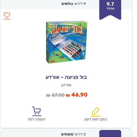
9.7
9
דירוגי
גולשים
נהדר
בול פגיעה – אורדע
אורדע
המחיר
המחיר
46.90
67.00
₪
₪
הנוכחי
המקורי
הוא:
היה:
₪67.00.
₪46.90.
כתוב חוות דעת
הוספה לסל
2
דירוגי
מומחים