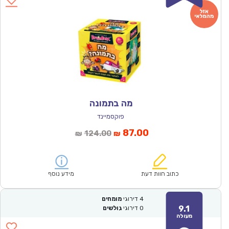
מה בתמונה
פוקסמיינד
המחיר
המחיר
87.00
124.00
₪
₪
הנוכחי
המקורי
הוא:
היה:
₪124.00.
₪87.00.
כתוב חוות דעת
מידע נוסף
4
דירוגי
מומחים
9.1
0
דירוגי
גולשים
מעולה