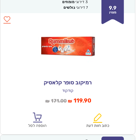
3
דירוגי
מומחים
9.9
7
דירוגי
גולשים
מצוין
רמיקוב סופר קלאסיק
קודקוד
המחיר
המחיר
119.90
171.00
₪
₪
הנוכחי
המקורי
הוא:
היה:
₪171.00.
₪119.90.
כתוב חוות דעת
הוספה לסל