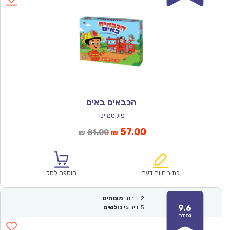
הכבאים באים
פוקסמיינד
המחיר
המחיר
57.00
81.00
₪
₪
הנוכחי
המקורי
הוא:
היה:
₪81.00.
₪57.00.
כתוב חוות דעת
הוספה לסל
2
דירוגי
מומחים
9.6
5
דירוגי
גולשים
נהדר