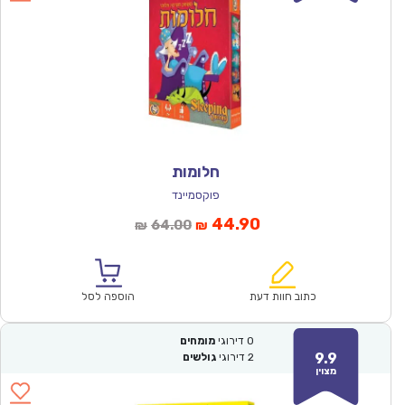
חלומות
פוקסמיינד
המחיר
המחיר
44.90
64.00
₪
₪
הנוכחי
המקורי
הוא:
היה:
₪64.00.
₪44.90.
כתוב חוות דעת
הוספה לסל
0
דירוגי
מומחים
9.9
2
דירוגי
גולשים
מצוין