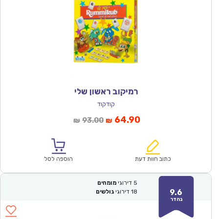
רמיקוב ראשון שלי
קודקוד
המחיר
המחיר
64.90
93.00
₪
₪
הנוכחי
המקורי
הוא:
היה:
₪93.00.
₪64.90.
כתוב חוות דעת
הוספה לסל
5
דירוגי
מומחים
9.6
18
דירוגי
גולשים
נהדר