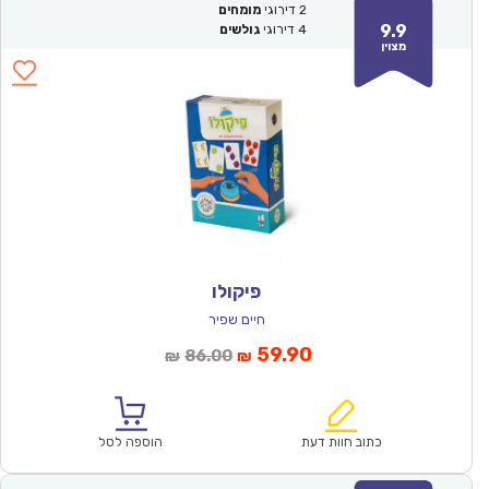
2
דירוגי
מומחים
9.9
4
דירוגי
גולשים
מצוין
פיקולו
חיים שפיר
המחיר
המחיר
59.90
86.00
₪
₪
הנוכחי
המקורי
הוא:
היה:
₪86.00.
₪59.90.
כתוב חוות דעת
הוספה לסל