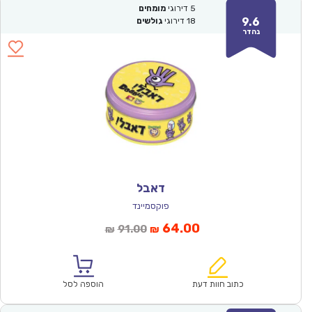
5
דירוגי
מומחים
9.6
18
דירוגי
גולשים
נהדר
דאבל
פוקסמיינד
המחיר
המחיר
64.00
91.00
₪
₪
הנוכחי
המקורי
הוא:
היה:
₪91.00.
₪64.00.
כתוב חוות דעת
הוספה לסל