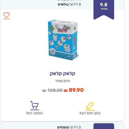
9.8
3
דירוגי
גולשים
נהדר
קלאק קלאק
חיים שפיר
המחיר
המחיר
89.90
128.00
₪
₪
הנוכחי
המקורי
הוא:
היה:
₪128.00.
₪89.90.
כתוב חוות דעת
הוספה לסל
3
דירוגי
מומחים