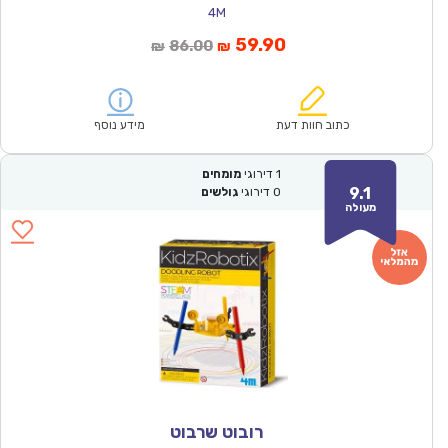
4M
המחיר
המחיר
59.90
86.00
₪
₪
הנוכחי
המקורי
הוא:
היה:
₪86.00.
₪59.90.
כתוב חוות דעת
מידע נוסף
1
דירוגי
מומחים
9.1
0
דירוגי
גולשים
מעולה
רובוט שרבוט