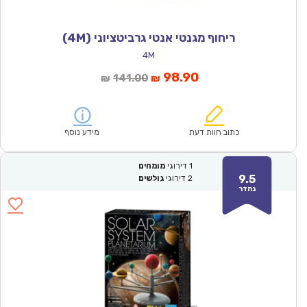
ריחוף מגנטי אנטי גרביטציוני (4M)
4M
המחיר
המחיר
98.90
141.00
₪
₪
הנוכחי
המקורי
הוא:
היה:
₪141.00.
₪98.90.
כתוב חוות דעת
מידע נוסף
1
דירוגי
מומחים
9.5
2
דירוגי
גולשים
נהדר