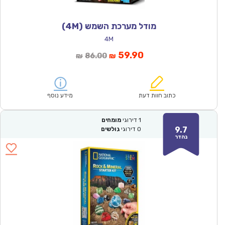
מודל מערכת השמש (4M)
4M
המחיר
המחיר
59.90
86.00
₪
₪
הנוכחי
המקורי
הוא:
היה:
₪86.00.
₪59.90.
כתוב חוות דעת
מידע נוסף
1
דירוגי
מומחים
9.7
0
דירוגי
גולשים
נהדר