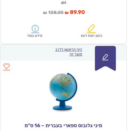
4M
המחיר
המחיר
89.90
128.00
₪
₪
הנוכחי
המקורי
הוא:
היה:
₪128.00.
₪89.90.
כתוב חוות דעת
מידע נוסף
היה הראשון לדרג
מוצר זה
מיני גלובוס ספארי בעברית – 16 ס”מ