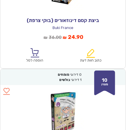
ביצת קסם דינוזאורים (בוקי צרפת)
Buki France
המחיר
המחיר
24.90
36.00
₪
₪
הנוכחי
המקורי
הוא:
היה:
₪36.00.
₪24.90.
כתוב חוות דעת
הוספה לסל
0
דירוגי
מומחים
10
1
דירוגי
גולשים
מצוין