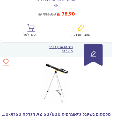
4M
המחיר
המחיר
78.90
113.00
₪
₪
הנוכחי
המקורי
הוא:
היה:
₪113.00.
₪78.90.
כתוב חוות דעת
הוספה לסל
היה הראשון לדרג
מוצר זה
טלסקופ נשיונל ג’יאוגרפיק AZ 50/600 הגדלה X30-X150