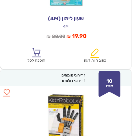
שעון לימון (4M)
4M
המחיר
המחיר
19.90
28.00
₪
₪
הנוכחי
המקורי
הוא:
היה:
₪28.00.
₪19.90.
כתוב חוות דעת
הוספה לסל
1
דירוגי
מומחים
10
1
דירוגי
גולשים
מצוין