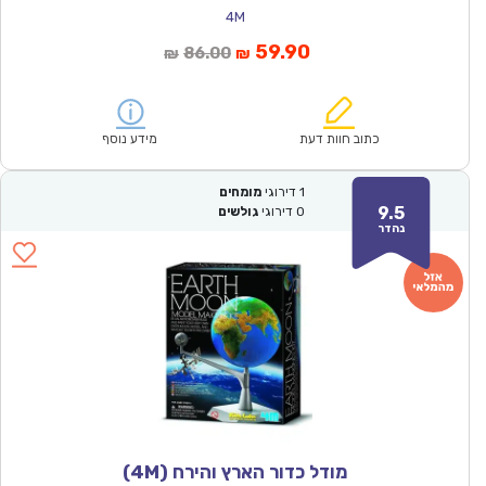
4M
המחיר
המחיר
59.90
86.00
₪
₪
הנוכחי
המקורי
הוא:
היה:
₪86.00.
₪59.90.
כתוב חוות דעת
מידע נוסף
1
דירוגי
מומחים
9.5
0
דירוגי
גולשים
נהדר
מודל כדור הארץ והירח (4M)