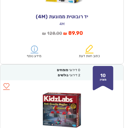
יד רובוטית ממונעת (4M)
4M
המחיר
המחיר
89.90
128.00
₪
₪
הנוכחי
המקורי
הוא:
היה:
₪128.00.
₪89.90.
כתוב חוות דעת
מידע נוסף
0
דירוגי
מומחים
10
2
דירוגי
גולשים
מצוין