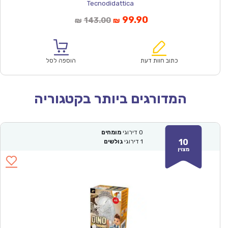
Tecnodidattica
המחיר
המחיר
99.90
143.00
₪
₪
הנוכחי
המקורי
הוא:
היה:
₪143.00.
₪99.90.
כתוב חוות דעת
הוספה לסל
המדורגים ביותר בקטגוריה
0
דירוגי
מומחים
10
1
דירוגי
גולשים
מצוין