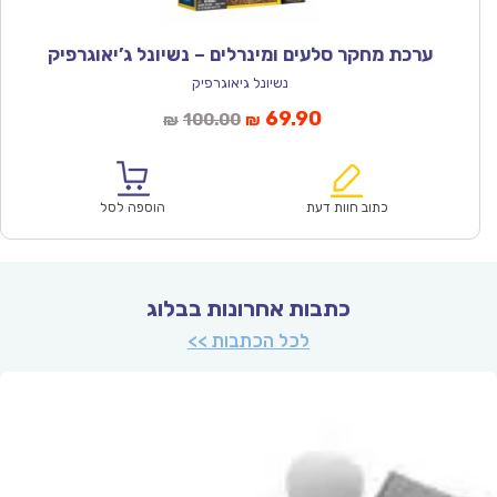
ערכת מחקר סלעים ומינרלים – נשיונל ג’יאוגרפיק
נשיונל גיאוגרפיק
המחיר
המחיר
69.90
100.00
₪
₪
הנוכחי
המקורי
הוא:
היה:
₪100.00.
₪69.90.
כתוב חוות דעת
הוספה לסל
כתבות אחרונות בבלוג
לכל הכתבות >>