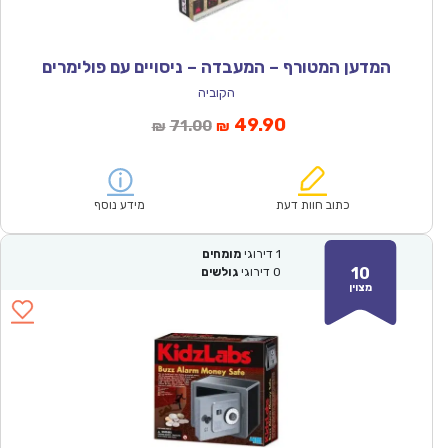
המדען המטורף – המעבדה – ניסויים עם פולימרים
הקוביה
המחיר
המחיר
49.90
71.00
₪
₪
הנוכחי
המקורי
הוא:
היה:
₪71.00.
₪49.90.
כתוב חוות דעת
מידע נוסף
1
דירוגי
מומחים
10
0
דירוגי
גולשים
מצוין