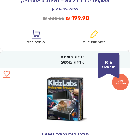
משקפת ילדים 6X21 – נשיונל ג’יאוגרפיק
נשיונל גיאוגרפיק
המחיר
המחיר
199.90
286.00
₪
₪
הנוכחי
המקורי
הוא:
היה:
₪286.00.
₪199.90.
כתוב חוות דעת
הוספה לסל
1
דירוגי
מומחים
8.6
0
דירוגי
גולשים
טוב מאוד
מקרן הולוגרמה (4M)