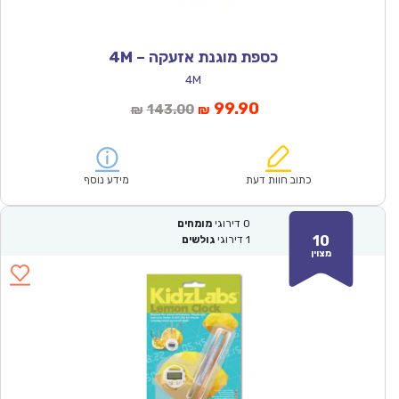
כספת מוגנת אזעקה – 4M
4M
המחיר
המחיר
99.90
143.00
₪
₪
הנוכחי
המקורי
הוא:
היה:
₪143.00.
₪99.90.
כתוב חוות דעת
מידע נוסף
0
דירוגי
מומחים
10
1
דירוגי
גולשים
מצוין