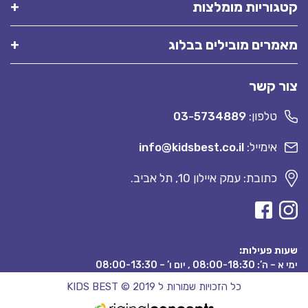
קטגוריות מומלצות
מאמרים מובילים בבלוג
צור קשר
טלפון:
03-5734889
אימייל:
info@kidsbest.co.il
כתובת: עמק איילון 10, תל אביב.
שעות פעילות:
ימי א – ה’: 08:00-18:30 , יום ו’ – 08:00-13:30
כל הזכויות שמורות ל KIDS BEST © 2019