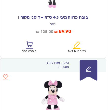
בובת פרווה מיני 43 ס”מ – דיסני מקורי!
דיסני
המחיר
המחיר
89.90
128.00
₪
₪
הנוכחי
המקורי
הוא:
היה:
₪128.00.
₪89.90.
כתוב חוות דעת
הוספה לסל
היה הראשון לדרג
מוצר זה