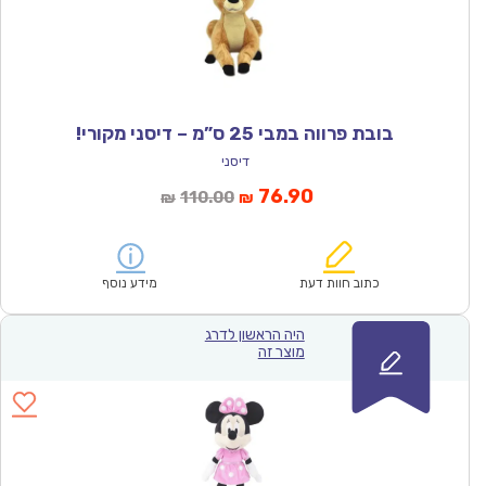
בובת פרווה במבי 25 ס”מ – דיסני מקורי!
דיסני
המחיר
המחיר
76.90
110.00
₪
₪
הנוכחי
המקורי
הוא:
היה:
₪110.00.
₪76.90.
כתוב חוות דעת
מידע נוסף
היה הראשון לדרג
מוצר זה