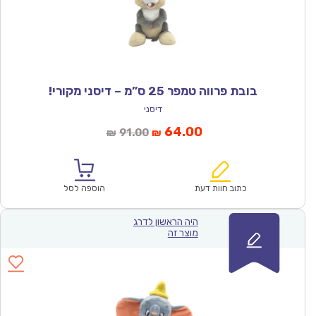
בובת פרווה טמפר 25 ס”מ – דיסני מקורי!
דיסני
המחיר
המחיר
64.00
91.00
₪
₪
הנוכחי
המקורי
הוא:
היה:
₪91.00.
₪64.00.
כתוב חוות דעת
הוספה לסל
היה הראשון לדרג
מוצר זה