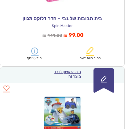
בית הבובות של גבי – חדר דלוקס מגוון
Spin Master
המחיר
המחיר
99.00
141.00
₪
₪
הנוכחי
המקורי
הוא:
היה:
₪141.00.
₪99.00.
כתוב חוות דעת
מידע נוסף
היה הראשון לדרג
מוצר זה