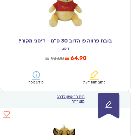
בובת פרווה פו הדוב 30 ס”מ – דיסני מקורי!
דיסני
המחיר
המחיר
64.90
93.00
₪
₪
הנוכחי
המקורי
הוא:
היה:
₪93.00.
₪64.90.
כתוב חוות דעת
מידע נוסף
היה הראשון לדרג
מוצר זה