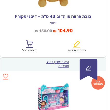
בובת פרווה פו הדוב 43 ס”מ – דיסני מקורי!
דיסני
המחיר
המחיר
104.90
150.00
₪
₪
הנוכחי
המקורי
הוא:
היה:
₪150.00.
₪104.90.
כתוב חוות דעת
הוספה לסל
היה הראשון לדרג
מוצר זה