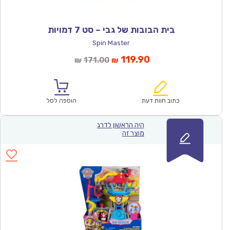
בית הבובות של גבי – סט 7 דמויות
Spin Master
המחיר
המחיר
119.90
171.00
₪
₪
הנוכחי
המקורי
הוא:
היה:
₪171.00.
₪119.90.
כתוב חוות דעת
הוספה לסל
היה הראשון לדרג
מוצר זה