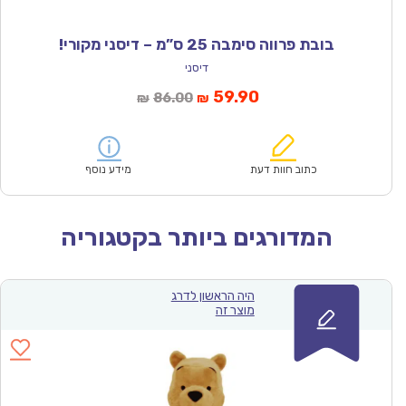
בובת פרווה סימבה 25 ס”מ – דיסני מקורי!
דיסני
המחיר
המחיר
59.90
86.00
₪
₪
הנוכחי
המקורי
הוא:
היה:
₪86.00.
₪59.90.
כתוב חוות דעת
מידע נוסף
המדורגים ביותר בקטגוריה
היה הראשון לדרג
מוצר זה