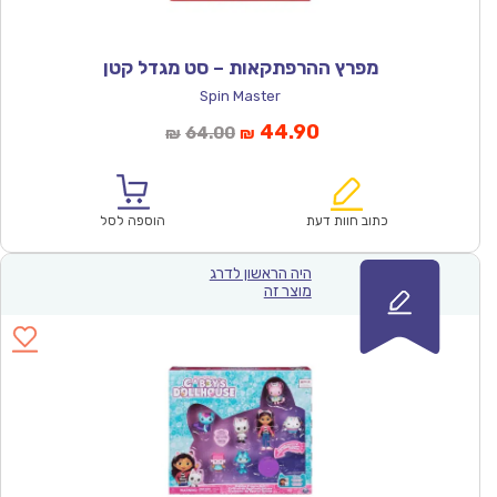
מפרץ ההרפתקאות – סט מגדל קטן
Spin Master
המחיר
המחיר
44.90
64.00
₪
₪
הנוכחי
המקורי
הוא:
היה:
₪64.00.
₪44.90.
כתוב חוות דעת
הוספה לסל
היה הראשון לדרג
מוצר זה