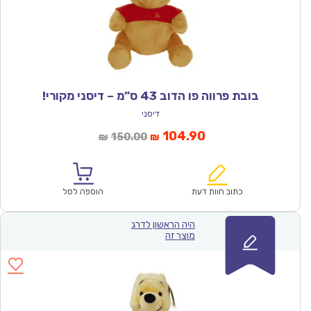
בובת פרווה פו הדוב 43 ס”מ – דיסני מקורי!
דיסני
המחיר
המחיר
104.90
150.00
₪
₪
הנוכחי
המקורי
הוא:
היה:
₪150.00.
₪104.90.
כתוב חוות דעת
הוספה לסל
היה הראשון לדרג
מוצר זה