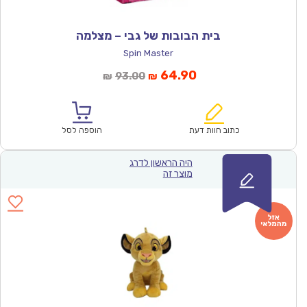
בית הבובות של גבי – מצלמה
Spin Master
המחיר
המחיר
64.90
93.00
₪
₪
הנוכחי
המקורי
הוא:
היה:
₪93.00.
₪64.90.
כתוב חוות דעת
הוספה לסל
היה הראשון לדרג
מוצר זה