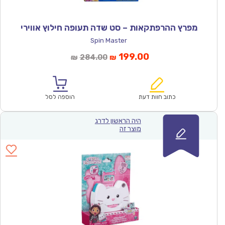
מפרץ ההרפתקאות – סט שדה תעופה חילוץ אווירי
Spin Master
המחיר
המחיר
199.00
284.00
₪
₪
הנוכחי
המקורי
הוא:
היה:
₪284.00.
₪199.00.
כתוב חוות דעת
הוספה לסל
היה הראשון לדרג
מוצר זה