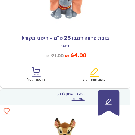
בובת פרווה דמבו 25 ס”מ – דיסני מקורי!
דיסני
המחיר
המחיר
64.00
91.00
₪
₪
הנוכחי
המקורי
הוא:
היה:
₪91.00.
₪64.00.
כתוב חוות דעת
הוספה לסל
היה הראשון לדרג
מוצר זה