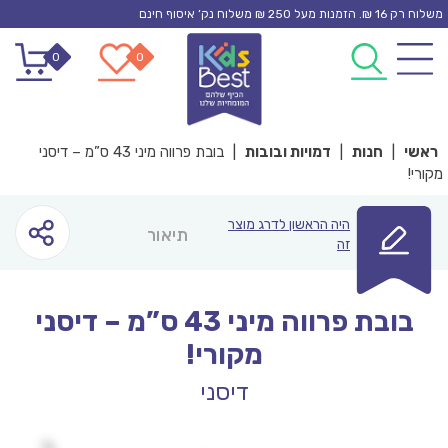
Ski
משלוח רק 16 ₪. הזמנות מעל 250 ₪ משלוח נק’ איסוף חינם
t
0
0
conten
ראשי
|
חנות
|
דמויות ובובות
|
בובת פרווה מיני 43 ס”מ – דיסני
מקורי!
היה הראשון לדרג מוצר
תיאור
זה
בובת פרווה מיני 43 ס”מ – דיסני
מקורי!
דיסני