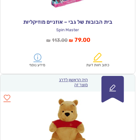
בית הבובות של גבי – אוזניים מוזיקליות
Spin Master
המחיר
המחיר
79.00
113.00
₪
₪
הנוכחי
המקורי
הוא:
היה:
₪113.00.
₪79.00.
כתוב חוות דעת
מידע נוסף
היה הראשון לדרג
מוצר זה