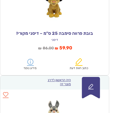
בובת פרווה סימבה 25 ס”מ – דיסני מקורי!
דיסני
המחיר
המחיר
59.90
86.00
₪
₪
הנוכחי
המקורי
הוא:
היה:
₪86.00.
₪59.90.
כתוב חוות דעת
מידע נוסף
היה הראשון לדרג
מוצר זה