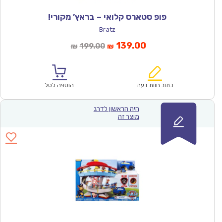
פופ סטארס קלואי – בראץ’ מקורי!
Bratz
המחיר
המחיר
139.00
199.00
₪
₪
הנוכחי
המקורי
הוא:
היה:
₪199.00.
₪139.00.
כתוב חוות דעת
הוספה לסל
היה הראשון לדרג
מוצר זה