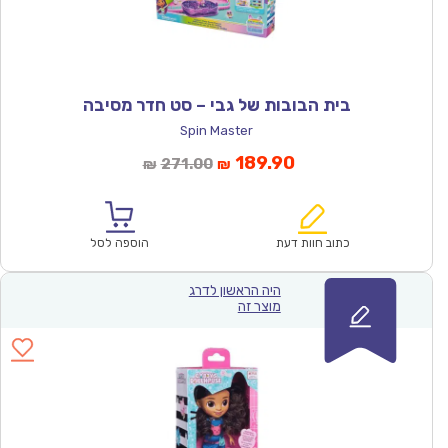
בית הבובות של גבי – סט חדר מסיבה
Spin Master
המחיר
המחיר
189.90
271.00
₪
₪
הנוכחי
המקורי
הוא:
היה:
₪271.00.
₪189.90.
כתוב חוות דעת
הוספה לסל
היה הראשון לדרג
מוצר זה