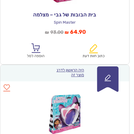
בית הבובות של גבי – מצלמה
Spin Master
המחיר
המחיר
64.90
93.00
₪
₪
הנוכחי
המקורי
הוא:
היה:
₪93.00.
₪64.90.
כתוב חוות דעת
הוספה לסל
היה הראשון לדרג
מוצר זה