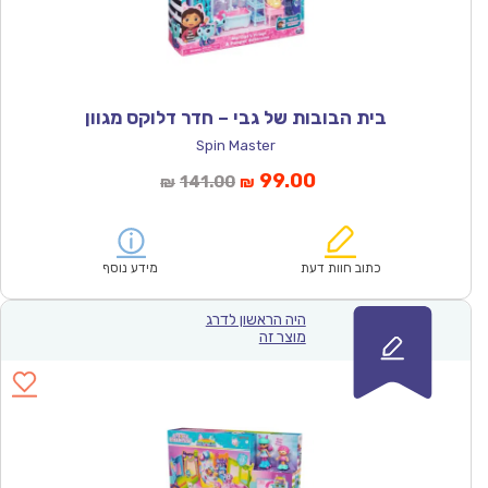
בית הבובות של גבי – חדר דלוקס מגוון
Spin Master
המחיר
המחיר
99.00
141.00
₪
₪
הנוכחי
המקורי
הוא:
היה:
₪141.00.
₪99.00.
כתוב חוות דעת
מידע נוסף
היה הראשון לדרג
מוצר זה