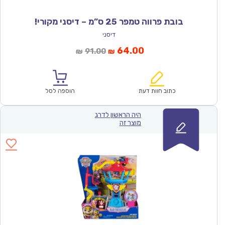
בובת פרווה טמפר 25 ס”מ – דיסני מקורי!
דיסני
המחיר
המחיר
64.00
91.00
₪
₪
הנוכחי
המקורי
הוא:
היה:
₪91.00.
₪64.00.
כתוב חוות דעת
הוספה לסל
היה הראשון לדרג
מוצר זה