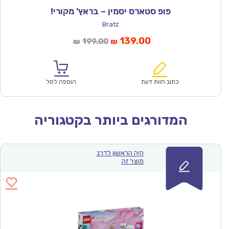
פופ סטארס יסמין – בראץ’ מקורי!
Bratz
המחיר
המחיר
139.00
199.00
₪
₪
הנוכחי
המקורי
הוא:
היה:
₪199.00.
₪139.00.
כתוב חוות דעת
הוספה לסל
המדורגים ביותר בקטגוריה
היה הראשון לדרג
מוצר זה