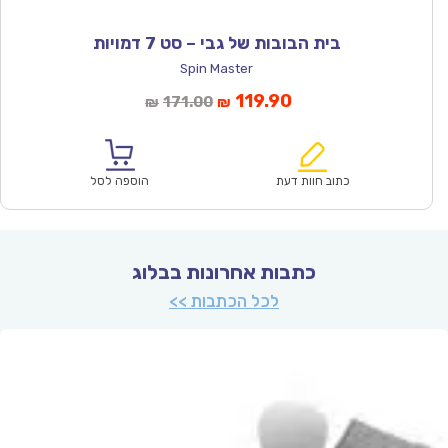
בית הבובות של גבי – סט 7 דמויות
Spin Master
המחיר
המחיר
119.90
171.00
₪
₪
הנוכחי
המקורי
הוא:
היה:
₪171.00.
₪119.90.
כתוב חוות דעת
הוספה לסל
כתבות אחרונות בבלוג
לכל הכתבות >>