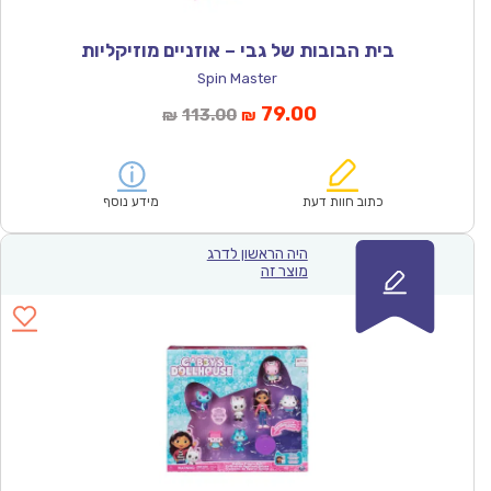
בית הבובות של גבי – אוזניים מוזיקליות
Spin Master
המחיר
המחיר
79.00
113.00
₪
₪
הנוכחי
המקורי
הוא:
היה:
₪113.00.
₪79.00.
כתוב חוות דעת
מידע נוסף
היה הראשון לדרג
מוצר זה