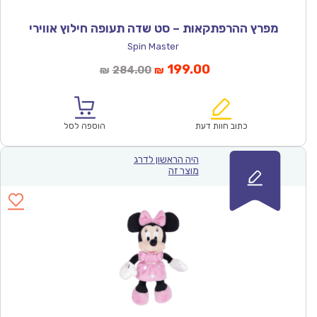
מפרץ ההרפתקאות – סט שדה תעופה חילוץ אווירי
Spin Master
המחיר
המחיר
199.00
284.00
₪
₪
הנוכחי
המקורי
הוא:
היה:
₪284.00.
₪199.00.
כתוב חוות דעת
הוספה לסל
היה הראשון לדרג
מוצר זה