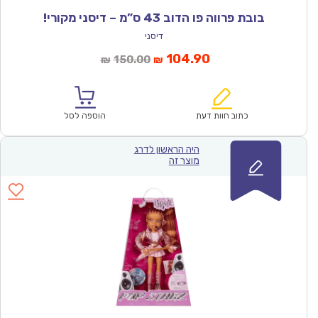
בובת פרווה פו הדוב 43 ס”מ – דיסני מקורי!
דיסני
המחיר
המחיר
104.90
150.00
₪
₪
הנוכחי
המקורי
הוא:
היה:
₪150.00.
₪104.90.
כתוב חוות דעת
הוספה לסל
היה הראשון לדרג
מוצר זה