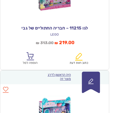
לגו 11215 – חבריה החתוליים של גבי
LEGO
המחיר
המחיר
219.00
313.00
₪
₪
הנוכחי
המקורי
הוא:
היה:
₪313.00.
₪219.00.
כתוב חוות דעת
הוספה לסל
היה הראשון לדרג
מוצר זה