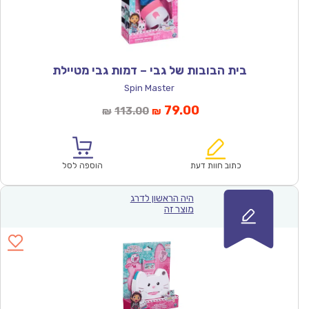
בית הבובות של גבי – דמות גבי מטיילת
Spin Master
המחיר
המחיר
79.00
113.00
₪
₪
הנוכחי
המקורי
הוא:
היה:
₪113.00.
₪79.00.
כתוב חוות דעת
הוספה לסל
היה הראשון לדרג
מוצר זה