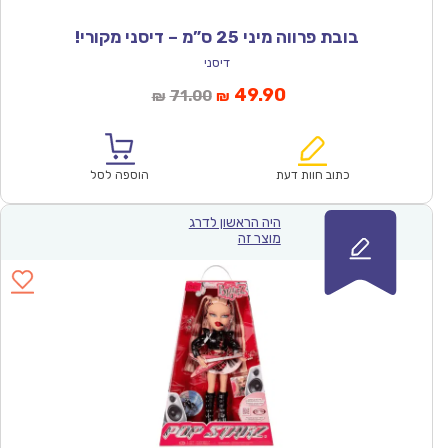
בובת פרווה מיני 25 ס”מ – דיסני מקורי!
דיסני
המחיר
המחיר
49.90
71.00
₪
₪
הנוכחי
המקורי
הוא:
היה:
₪71.00.
₪49.90.
כתוב חוות דעת
הוספה לסל
היה הראשון לדרג
מוצר זה