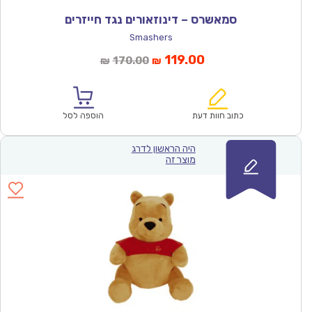
סמאשרס – דינוזאורים נגד חייזרים
Smashers
המחיר
המחיר
119.00
170.00
₪
₪
הנוכחי
המקורי
הוא:
היה:
₪170.00.
₪119.00.
כתוב חוות דעת
הוספה לסל
היה הראשון לדרג
מוצר זה