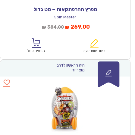
מפרץ ההרפתקאות – סט גדול
Spin Master
המחיר
המחיר
269.00
384.00
₪
₪
הנוכחי
המקורי
הוא:
היה:
₪384.00.
₪269.00.
כתוב חוות דעת
הוספה לסל
היה הראשון לדרג
מוצר זה