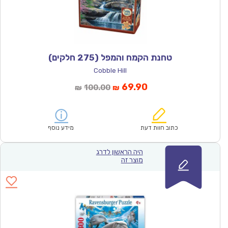
טחנת הקמח והמפל (275 חלקים)
Cobble Hill
המחיר
המחיר
69.90
100.00
₪
₪
הנוכחי
המקורי
הוא:
היה:
₪100.00.
₪69.90.
כתוב חוות דעת
מידע נוסף
היה הראשון לדרג
מוצר זה