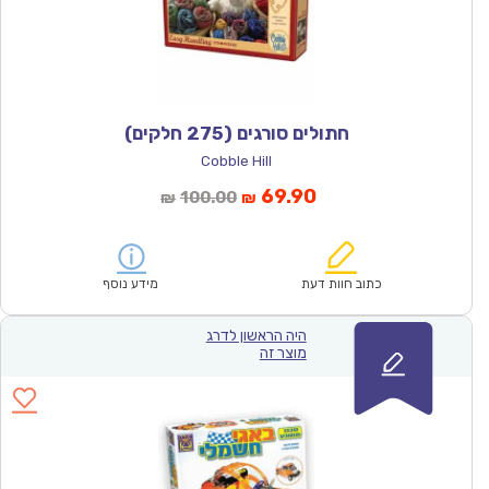
חתולים סורגים (275 חלקים)
Cobble Hill
המחיר
המחיר
69.90
100.00
₪
₪
הנוכחי
המקורי
הוא:
היה:
₪100.00.
₪69.90.
כתוב חוות דעת
מידע נוסף
היה הראשון לדרג
מוצר זה