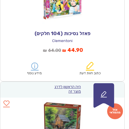
פאזל נסיכות (104 חלקים)
Clementoni
המחיר
המחיר
44.90
64.00
₪
₪
הנוכחי
המקורי
הוא:
היה:
₪64.00.
₪44.90.
כתוב חוות דעת
מידע נוסף
היה הראשון לדרג
מוצר זה