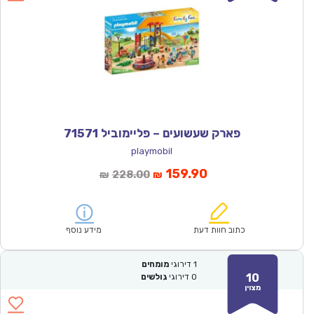
פארק שעשועים – פליימוביל 71571
playmobil
המחיר
המחיר
159.90
228.00
₪
₪
הנוכחי
המקורי
הוא:
היה:
₪228.00.
₪159.90.
כתוב חוות דעת
מידע נוסף
1
דירוגי
מומחים
10
0
דירוגי
גולשים
מצוין