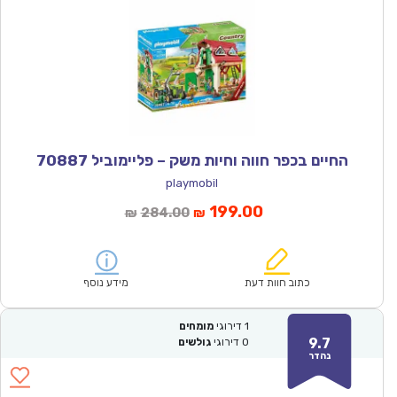
החיים בכפר חווה וחיות משק – פליימוביל 70887
playmobil
המחיר
המחיר
199.00
284.00
₪
₪
הנוכחי
המקורי
הוא:
היה:
₪284.00.
₪199.00.
כתוב חוות דעת
מידע נוסף
1
דירוגי
מומחים
9.7
0
דירוגי
גולשים
נהדר