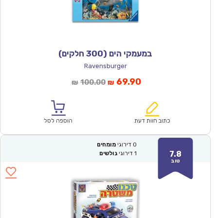
במעמקי הים (300 חלקים)
Ravensburger
המחיר
המחיר
69.90
100.00
₪
₪
הנוכחי
המקורי
הוא:
היה:
₪100.00.
₪69.90.
כתוב חוות דעת
הוספה לסל
0
דירוגי
מומחים
7.8
1
דירוגי
גולשים
טוב