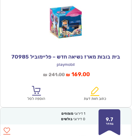
בית בובות מארז נשיאה חדש – פליימוביל 70985
playmobil
המחיר
המחיר
169.00
241.00
₪
₪
הנוכחי
המקורי
הוא:
היה:
₪241.00.
₪169.00.
כתוב חוות דעת
הוספה לסל
1
דירוגי
מומחים
9.7
0
דירוגי
גולשים
נהדר