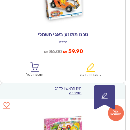
טכנו ממונע באגי חשמלי
יצירה
המחיר
המחיר
59.90
86.00
₪
₪
הנוכחי
המקורי
הוא:
היה:
₪86.00.
₪59.90.
כתוב חוות דעת
הוספה לסל
היה הראשון לדרג
מוצר זה