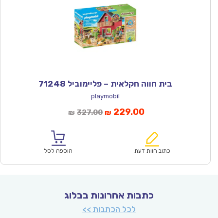
בית חווה חקלאית – פליימוביל 71248
playmobil
המחיר
המחיר
229.00
327.00
₪
₪
הנוכחי
המקורי
הוא:
היה:
₪327.00.
₪229.00.
כתוב חוות דעת
הוספה לסל
כתבות אחרונות בבלוג
לכל הכתבות >>