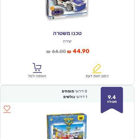
טכנו משטרה
יצירה
המחיר
המחיר
44.90
64.00
₪
₪
הנוכחי
המקורי
הוא:
היה:
₪64.00.
₪44.90.
כתוב חוות דעת
הוספה לסל
0
דירוגי
מומחים
9.4
1
דירוגי
גולשים
מעולה