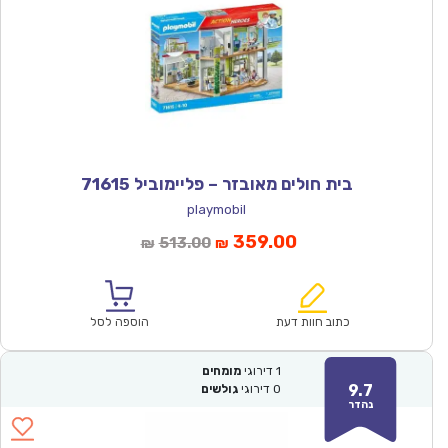
בית חולים מאובזר – פליימוביל 71615
playmobil
המחיר
המחיר
359.00
513.00
₪
₪
הנוכחי
המקורי
הוא:
היה:
₪513.00.
₪359.00.
כתוב חוות דעת
הוספה לסל
1
דירוגי
מומחים
9.7
0
דירוגי
גולשים
נהדר