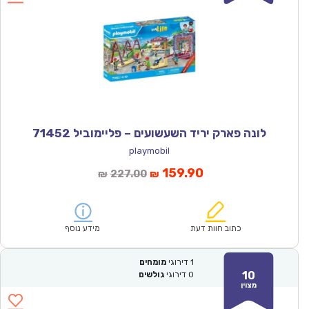
לונה פארק יריד השעשועים – פליימוביל 71452
playmobil
המחיר
המחיר
159.90
227.00
₪
₪
הנוכחי
המקורי
הוא:
היה:
₪227.00.
₪159.90.
כתוב חוות דעת
מידע נוסף
1
דירוגי
מומחים
10
0
דירוגי
גולשים
מצוין