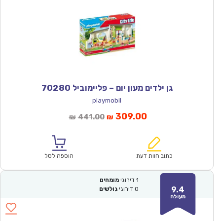
גן ילדים מעון יום – פליימוביל 70280
playmobil
המחיר
המחיר
309.00
441.00
₪
₪
הנוכחי
המקורי
הוא:
היה:
₪441.00.
₪309.00.
כתוב חוות דעת
הוספה לסל
1
דירוגי
מומחים
9.4
0
דירוגי
גולשים
מעולה