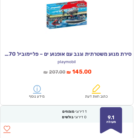
סירת מנוע משטרתית וגנב עם אופנוע ים – פליימוביל 71570
playmobil
המחיר
המחיר
145.00
207.00
₪
₪
הנוכחי
המקורי
הוא:
היה:
₪207.00.
₪145.00.
כתוב חוות דעת
מידע נוסף
1
דירוגי
מומחים
9.1
0
דירוגי
גולשים
מעולה