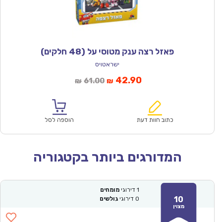
פאזל רצה ענק מטוסי על (48 חלקים)
ישראטויס
המחיר
המחיר
42.90
61.00
₪
₪
הנוכחי
המקורי
הוא:
היה:
₪61.00.
₪42.90.
כתוב חוות דעת
הוספה לסל
המדורגים ביותר בקטגוריה
1
דירוגי
מומחים
10
0
דירוגי
גולשים
מצוין