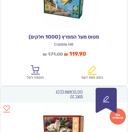
מטוס מעל המפרץ (1000 חלקים)
Cobble Hill
המחיר
המחיר
119.90
171.00
₪
₪
הנוכחי
המקורי
הוא:
היה:
₪171.00.
₪119.90.
כתוב חוות דעת
הוספה לסל
היה הראשון לדרג
מוצר זה