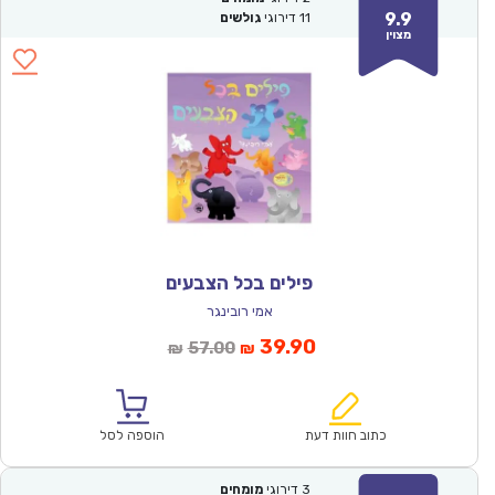
9.9
11
דירוגי
גולשים
מצוין
פילים בכל הצבעים
אמי רובינגר
המחיר
המחיר
39.90
57.00
₪
₪
הנוכחי
המקורי
הוא:
היה:
₪57.00.
₪39.90.
כתוב חוות דעת
הוספה לסל
3
דירוגי
מומחים