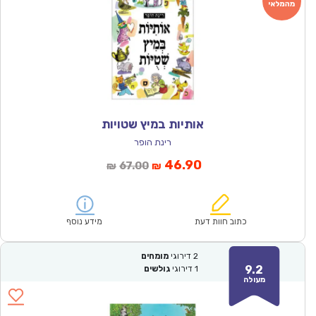
אותיות במיץ שטויות
רינת הופר
המחיר
המחיר
46.90
67.00
₪
₪
הנוכחי
המקורי
הוא:
היה:
₪67.00.
₪46.90.
כתוב חוות דעת
מידע נוסף
2
דירוגי
מומחים
9.2
1
דירוגי
גולשים
מעולה