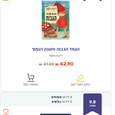
הגמד הגבוה והענק הנמוך
רינת הופר
המחיר
המחיר
42.90
61.00
₪
₪
הנוכחי
המקורי
הוא:
היה:
₪61.00.
₪42.90.
כתוב חוות דעת
הוספה לסל
2
דירוגי
מומחים
9.8
0
דירוגי
גולשים
מצוין