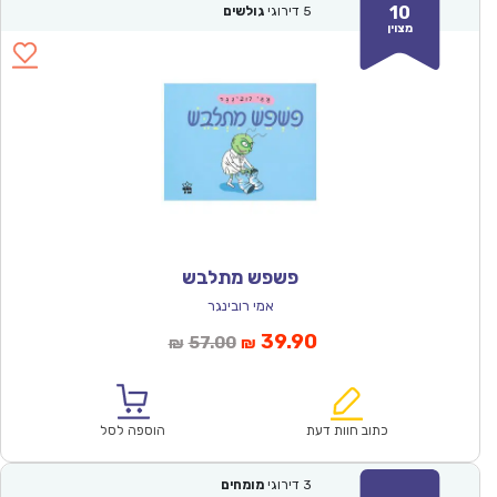
10
5
דירוגי
גולשים
מצוין
פשפש מתלבש
אמי רובינגר
המחיר
המחיר
39.90
57.00
₪
₪
הנוכחי
המקורי
הוא:
היה:
₪57.00.
₪39.90.
כתוב חוות דעת
הוספה לסל
3
דירוגי
מומחים