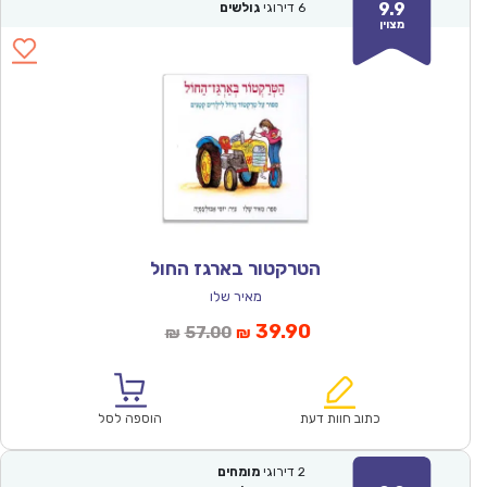
9.9
6
דירוגי
גולשים
מצוין
הטרקטור בארגז החול
מאיר שלו
המחיר
המחיר
39.90
57.00
₪
₪
הנוכחי
המקורי
הוא:
היה:
₪57.00.
₪39.90.
כתוב חוות דעת
הוספה לסל
2
דירוגי
מומחים