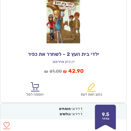
ילדי בית העץ 2 – לשחרר את כפיר
רן כהן אהרונוב
המחיר
המחיר
42.90
61.00
₪
₪
הנוכחי
המקורי
הוא:
היה:
₪61.00.
₪42.90.
כתוב חוות דעת
הוספה לסל
1
דירוגי
מומחים
9.5
1
דירוגי
גולשים
נהדר