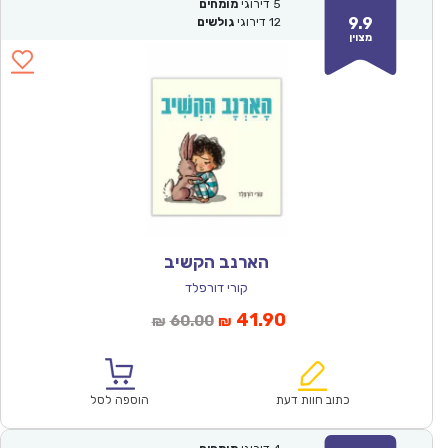
5
דירוגי
מומחים
9.9
12
דירוגי
גולשים
מצוין
הארנב הקשיב
קורי דורפלד
המחיר
המחיר
41.90
60.00
₪
₪
הנוכחי
המקורי
הוא:
היה:
₪60.00.
₪41.90.
כתוב חוות דעת
הוספה לסל