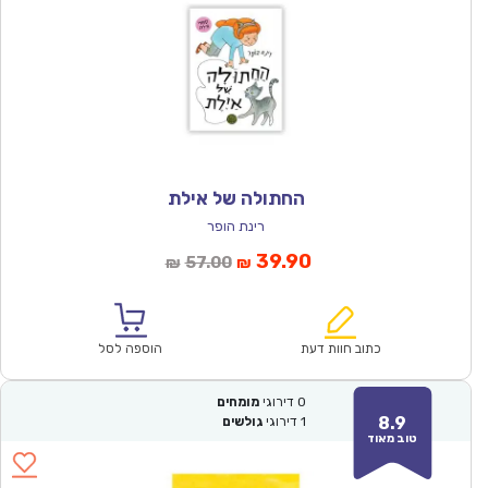
החתולה של אילת
רינת הופר
המחיר
המחיר
39.90
57.00
₪
₪
הנוכחי
המקורי
הוא:
היה:
₪57.00.
₪39.90.
כתוב חוות דעת
הוספה לסל
0
דירוגי
מומחים
8.9
1
דירוגי
גולשים
טוב מאוד