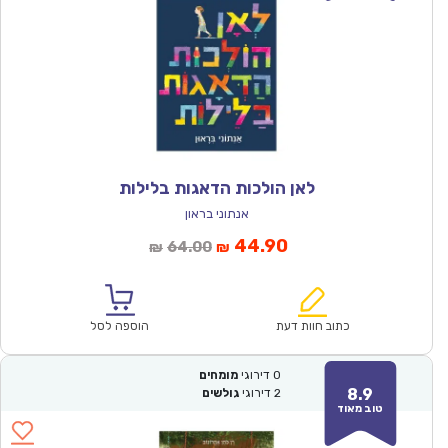
לאן הולכות הדאגות בלילות
אנתוני בראון
המחיר
המחיר
44.90
64.00
₪
₪
הנוכחי
המקורי
הוא:
היה:
₪64.00.
₪44.90.
כתוב חוות דעת
הוספה לסל
0
דירוגי
מומחים
8.9
2
דירוגי
גולשים
טוב מאוד