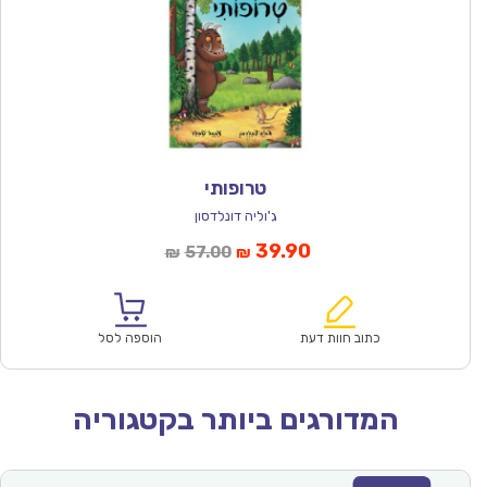
טרופותי
ג'וליה דונלדסון
המחיר
המחיר
39.90
57.00
₪
₪
הנוכחי
המקורי
הוא:
היה:
₪57.00.
₪39.90.
כתוב חוות דעת
הוספה לסל
המדורגים ביותר בקטגוריה