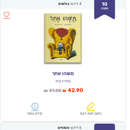
10
3
דירוגי
גולשים
מצוין
משהו אחר
קתרין קייב
המחיר
המחיר
42.90
61.00
₪
₪
הנוכחי
המקורי
הוא:
היה:
₪61.00.
₪42.90.
כתוב חוות דעת
מידע נוסף
5
דירוגי
מומחים