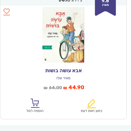
9.8
3
דירוגי
גולשים
מצוין
אבא עושה בושות
מאיר שלו
המחיר
המחיר
44.90
64.00
₪
₪
הנוכחי
המקורי
הוא:
היה:
₪64.00.
₪44.90.
כתוב חוות דעת
הוספה לסל