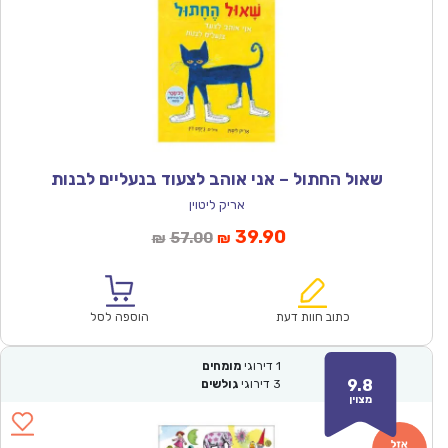
שאול החתול – אני אוהב לצעוד בנעליים לבנות
אריק ליטוין
המחיר
המחיר
39.90
57.00
₪
₪
הנוכחי
המקורי
הוא:
היה:
₪57.00.
₪39.90.
כתוב חוות דעת
הוספה לסל
1
דירוגי
מומחים
9.8
3
דירוגי
גולשים
מצוין