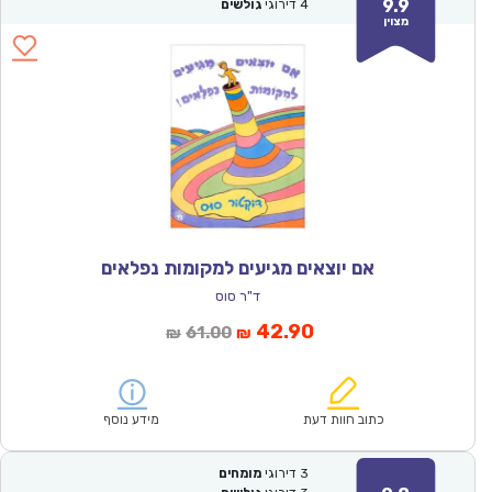
9.9
4
דירוגי
גולשים
מצוין
אם יוצאים מגיעים למקומות נפלאים
ד"ר סוס
המחיר
המחיר
42.90
61.00
₪
₪
הנוכחי
המקורי
הוא:
היה:
₪61.00.
₪42.90.
כתוב חוות דעת
מידע נוסף
3
דירוגי
מומחים