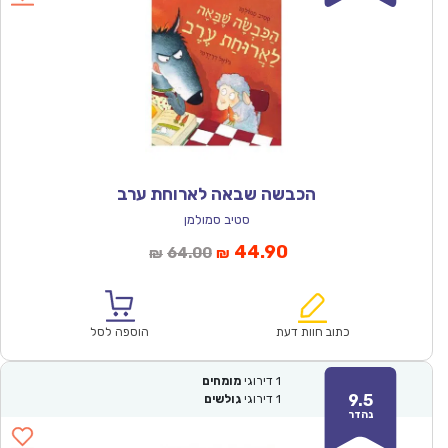
הכבשה שבאה לארוחת ערב
סטיב סמולמן
המחיר
המחיר
44.90
64.00
₪
₪
הנוכחי
המקורי
הוא:
היה:
₪64.00.
₪44.90.
כתוב חוות דעת
הוספה לסל
1
דירוגי
מומחים
9.5
1
דירוגי
גולשים
נהדר