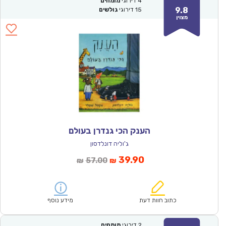
4
דירוגי
מומחים
9.8
15
דירוגי
גולשים
מצוין
הענק הכי גנדרן בעולם
ג'וליה דונלדסון
המחיר
המחיר
39.90
57.00
₪
₪
הנוכחי
המקורי
הוא:
היה:
₪57.00.
₪39.90.
כתוב חוות דעת
מידע נוסף
2
דירוגי
מומחים