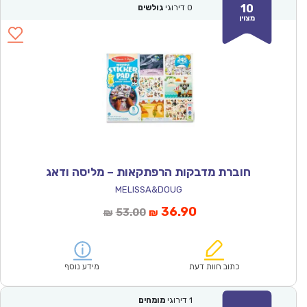
10
0
דירוגי
גולשים
מצוין
חוברת מדבקות הרפתקאות – מליסה ודאג
MELISSA&DOUG
המחיר
המחיר
36.90
53.00
₪
₪
הנוכחי
המקורי
הוא:
היה:
₪53.00.
₪36.90.
כתוב חוות דעת
מידע נוסף
1
דירוגי
מומחים