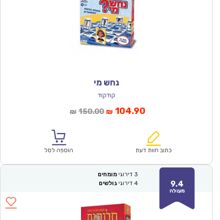
נחש מי
קודקוד
המחיר
המחיר
104.90
150.00
₪
₪
הנוכחי
המקורי
הוא:
היה:
₪150.00.
₪104.90.
כתוב חוות דעת
הוספה לסל
3
דירוגי
מומחים
9.4
4
דירוגי
גולשים
מעולה