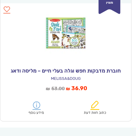
מצוין
חוברת מדבקות חפש וגלה בעלי חיים – מליסה ודאג
MELISSA&DOUG
המחיר
המחיר
36.90
53.00
₪
₪
הנוכחי
המקורי
הוא:
היה:
₪53.00.
₪36.90.
כתוב חוות דעת
מידע נוסף