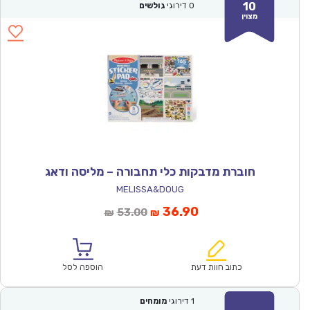
10
0
דירוגי
גולשים
מצוין
חוברת מדבקות כלי תחבורה – מליסה ודאג
MELISSA&DOUG
המחיר
המחיר
36.90
53.00
₪
₪
הנוכחי
המקורי
הוא:
היה:
₪53.00.
₪36.90.
כתוב חוות דעת
הוספה לסל
1
דירוגי
מומחים