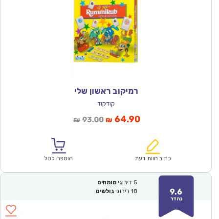
רמיקוב ראשון שלי
קודקוד
המחיר
המחיר
64.90
93.00
₪
₪
הנוכחי
המקורי
הוא:
היה:
₪93.00.
₪64.90.
כתוב חוות דעת
הוספה לסל
5
דירוגי
מומחים
9.6
18
דירוגי
גולשים
נהדר