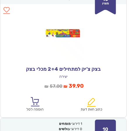
מצוין
בצק צ’יק למתחילים 2+4 מכלי בצק
יצירה
המחיר
המחיר
39.90
57.00
₪
₪
הנוכחי
המקורי
הוא:
היה:
₪57.00.
₪39.90.
כתוב חוות דעת
הוספה לסל
1
דירוגי
מומחים
10
0
דירוגי
גולשים