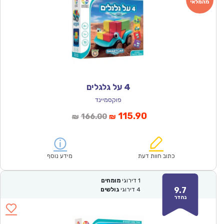
4 על גלגלים
פוקסמיינד
המחיר
המחיר
115.90
166.00
₪
₪
הנוכחי
המקורי
הוא:
היה:
₪166.00.
₪115.90.
כתוב חוות דעת
מידע נוסף
1
דירוגי
מומחים
9.7
4
דירוגי
גולשים
נהדר