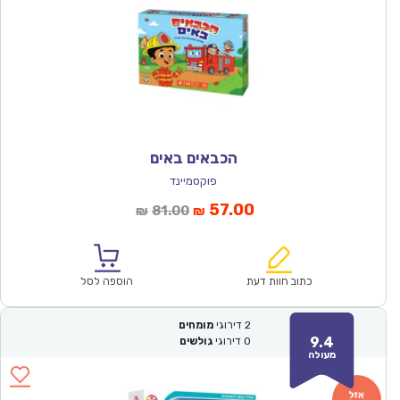
הכבאים באים
פוקסמיינד
המחיר
המחיר
57.00
81.00
₪
₪
הנוכחי
המקורי
הוא:
היה:
₪81.00.
₪57.00.
כתוב חוות דעת
הוספה לסל
2
דירוגי
מומחים
9.4
0
דירוגי
גולשים
מעולה