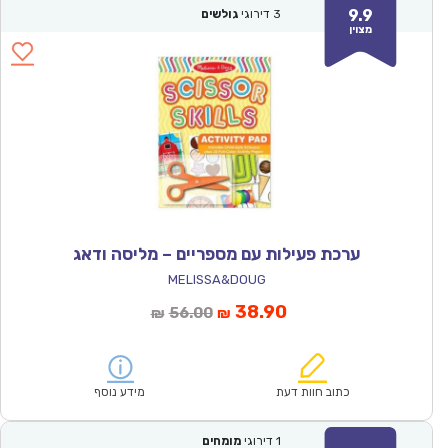
9.9
3
דירוגי
גולשים
מצוין
ערכת פעילות עם מספריים – מליסה ודאג
MELISSA&DOUG
המחיר
המחיר
38.90
56.00
₪
₪
הנוכחי
המקורי
הוא:
היה:
₪56.00.
₪38.90.
כתוב חוות דעת
מידע נוסף
1
דירוגי
מומחים