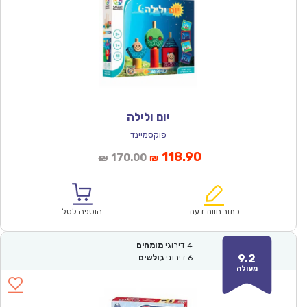
יום ולילה
פוקסמיינד
המחיר
המחיר
118.90
170.00
₪
₪
הנוכחי
המקורי
הוא:
היה:
₪170.00.
₪118.90.
כתוב חוות דעת
הוספה לסל
4
דירוגי
מומחים
9.2
6
דירוגי
גולשים
מעולה