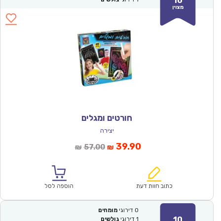
10
מצוין
חורטים ומגלים
יצירה
המחיר
המחיר
39.90
57.00
₪
₪
הנוכחי
המקורי
הוא:
היה:
₪57.00.
₪39.90.
כתוב חוות דעת
הוספה לסל
0
דירוגי
מומחים
10
1
דירוגי
גולשים