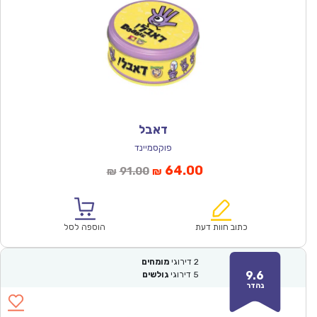
דאבל
פוקסמיינד
המחיר
המחיר
64.00
91.00
₪
₪
הנוכחי
המקורי
הוא:
היה:
₪91.00.
₪64.00.
כתוב חוות דעת
הוספה לסל
2
דירוגי
מומחים
9.6
5
דירוגי
גולשים
נהדר