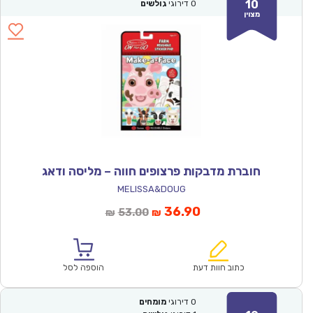
10
0
דירוגי
גולשים
מצוין
חוברת מדבקות פרצופים חווה – מליסה ודאג
MELISSA&DOUG
המחיר
המחיר
36.90
53.00
₪
₪
הנוכחי
המקורי
הוא:
היה:
₪53.00.
₪36.90.
כתוב חוות דעת
הוספה לסל
0
דירוגי
מומחים