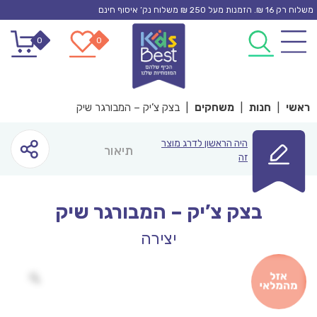
Ski
משלוח רק 16 ₪. הזמנות מעל 250 ₪ משלוח נק’ איסוף חינם
t
0
0
conten
ראשי
|
חנות
|
משחקים
|
בצק צ’יק – המבורגר שיק
היה הראשון לדרג מוצר
תיאור
זה
בצק צ’יק – המבורגר שיק
יצירה