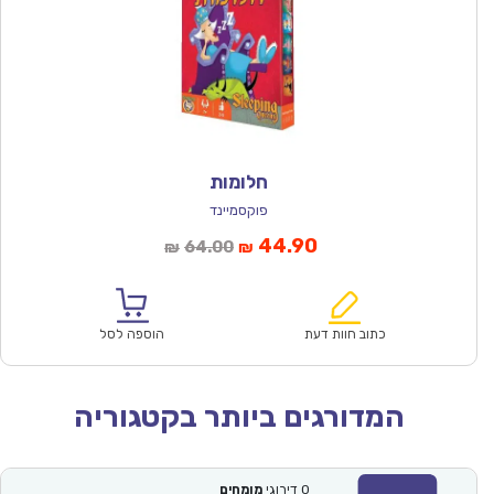
חלומות
פוקסמיינד
המחיר
המחיר
44.90
64.00
₪
₪
הנוכחי
המקורי
הוא:
היה:
₪64.00.
₪44.90.
כתוב חוות דעת
הוספה לסל
המדורגים ביותר בקטגוריה
0
דירוגי
מומחים