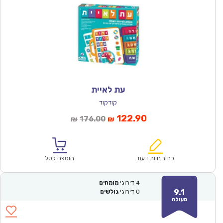
עת לאיית
קודקוד
המחיר
המחיר
122.90
176.00
₪
₪
הנוכחי
המקורי
הוא:
היה:
₪176.00.
₪122.90.
כתוב חוות דעת
הוספה לסל
4
דירוגי
מומחים
9.1
0
דירוגי
גולשים
מעולה