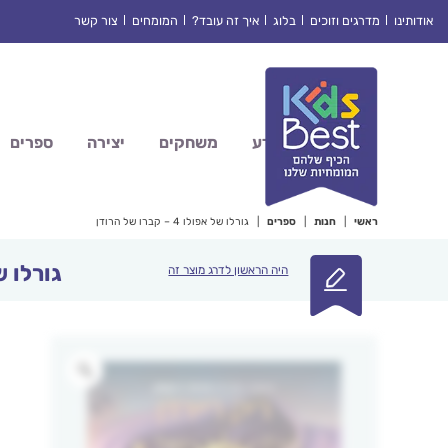
Ski
אודותינו
מדרגים וזוכים
בלוג
איך זה עובד?
המומחים
צור קשר
t
conten
מדע
משחקים
יצירה
ספרים
ראשי
|
חנות
|
ספרים
|
גורלו של אפולו 4 – קברו של הרודן
גורלו של אפולו
היה הראשון לדרג מוצר זה