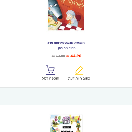
הכבשה שבאה לארוחת ערב
סטיב סמולמן
המחיר
המחיר
44.90
64.00
₪
₪
הנוכחי
המקורי
הוא:
היה:
₪64.00.
₪44.90.
כתוב חוות דעת
הוספה לסל