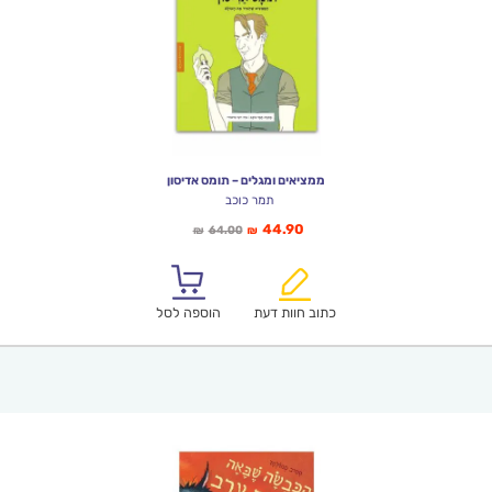
ממציאים ומגלים – תומס אדיסון
תמר כוכב
המחיר
המחיר
44.90
64.00
₪
₪
הנוכחי
המקורי
הוא:
היה:
₪64.00.
₪44.90.
כתוב חוות דעת
הוספה לסל