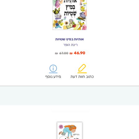
אותיות במיץ שטויות
רינת הופר
המחיר
המחיר
46.90
67.00
₪
₪
הנוכחי
המקורי
הוא:
היה:
₪67.00.
₪46.90.
כתוב חוות דעת
מידע נוסף