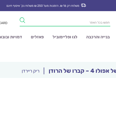
משלוח רק 16 ₪. הזמנות מעל 250 ₪ משלוח נק’ איסוף חינם
Products
 CARD
search
בנייה והרכבה
לגו ופליימוביל
פאזלים
דמויות ובובו
 4 – קברו של הרודן
|
ריק ריירדן