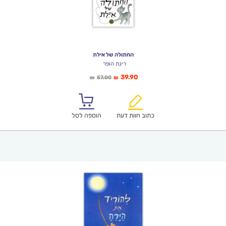
החתולה של אילת
רינת הופר
המחיר
המחיר
39.90
57.00
₪
₪
הנוכחי
המקורי
הוא:
היה:
₪57.00.
₪39.90.
כתוב חוות דעת
הוספה לסל