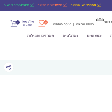
1050
דירוגי מומחים
1279
דירוגי גולשים
2329
סה"כ דירוגים
סה"כ בסל:
GIFT
0
0
כניסת גולשים
כניסת מומחים
0.00
₪
ת
צעצועים
גאדג’טים
מארזים וחבילות