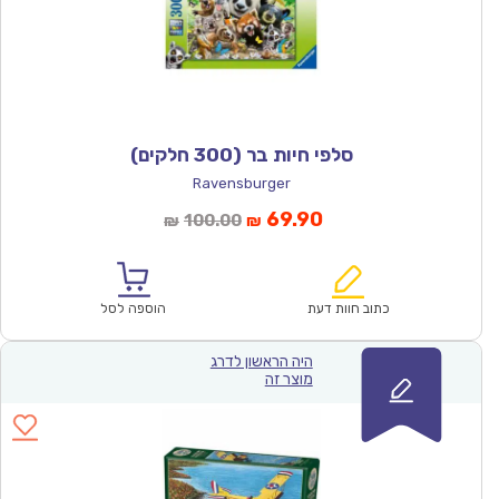
סלפי חיות בר (300 חלקים)
Ravensburger
המחיר
המחיר
69.90
100.00
₪
₪
הנוכחי
המקורי
הוא:
היה:
₪100.00.
₪69.90.
כתוב חוות דעת
הוספה לסל
היה הראשון לדרג
מוצר זה