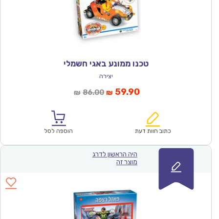
טכנו ממונע באגי חשמלי
יצירה
המחיר
המחיר
59.90
86.00
₪
₪
הנוכחי
המקורי
הוא:
היה:
₪86.00.
₪59.90.
כתוב חוות דעת
הוספה לסל
היה הראשון לדרג
מוצר זה