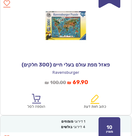
פאזל מפת עולם בעלי חיים (300 חלקים)
Ravensburger
המחיר
המחיר
69.90
100.00
₪
₪
הנוכחי
המקורי
הוא:
היה:
₪100.00.
₪69.90.
כתוב חוות דעת
הוספה לסל
1
דירוגי
מומחים
10
4
דירוגי
גולשים
מצוין