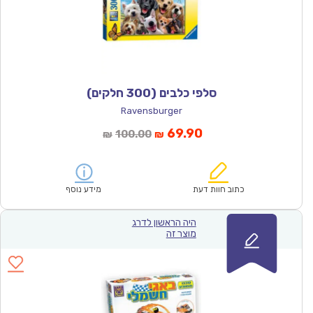
סלפי כלבים (300 חלקים)
Ravensburger
המחיר
המחיר
69.90
100.00
₪
₪
הנוכחי
המקורי
הוא:
היה:
₪100.00.
₪69.90.
כתוב חוות דעת
מידע נוסף
היה הראשון לדרג
מוצר זה