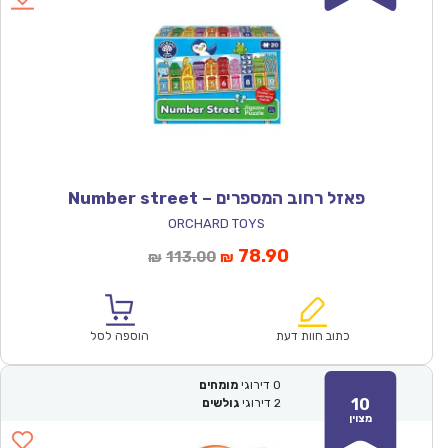
פאזל רחוב המספרים – Number street
ORCHARD TOYS
המחיר
המחיר
78.90
113.00
₪
₪
הנוכחי
המקורי
הוא:
היה:
₪113.00.
₪78.90.
כתוב חוות דעת
הוספה לסל
0
דירוגי
מומחים
10
2
דירוגי
גולשים
מצוין