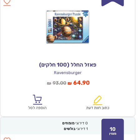
פאזל החלל (100 חלקים)
Ravensburger
המחיר
המחיר
64.90
93.00
₪
₪
הנוכחי
המקורי
הוא:
היה:
₪93.00.
₪64.90.
כתוב חוות דעת
הוספה לסל
0
דירוגי
מומחים
10
1
דירוגי
גולשים
מצוין