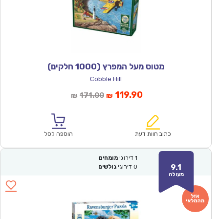
מטוס מעל המפרץ (1000 חלקים)
Cobble Hill
המחיר
המחיר
119.90
171.00
₪
₪
הנוכחי
המקורי
הוא:
היה:
₪171.00.
₪119.90.
כתוב חוות דעת
הוספה לסל
1
דירוגי
מומחים
9.1
0
דירוגי
גולשים
מעולה