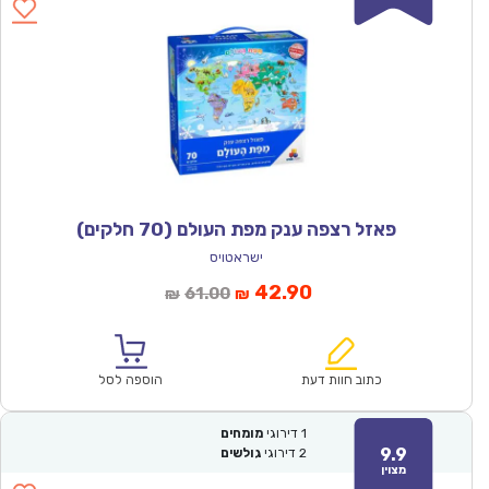
פאזל רצפה ענק מפת העולם (70 חלקים)
ישראטויס
המחיר
המחיר
42.90
61.00
₪
₪
הנוכחי
המקורי
הוא:
היה:
₪61.00.
₪42.90.
כתוב חוות דעת
הוספה לסל
1
דירוגי
מומחים
9.9
2
דירוגי
גולשים
מצוין