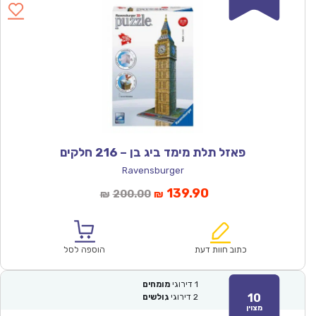
פאזל תלת מימד ביג בן – 216 חלקים
Ravensburger
המחיר
המחיר
139.90
200.00
₪
₪
הנוכחי
המקורי
הוא:
היה:
₪200.00.
₪139.90.
כתוב חוות דעת
הוספה לסל
1
דירוגי
מומחים
10
2
דירוגי
גולשים
מצוין