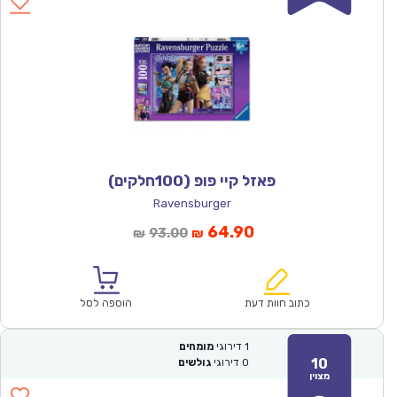
פאזל קיי פופ (100חלקים)
Ravensburger
המחיר
המחיר
64.90
93.00
₪
₪
הנוכחי
המקורי
הוא:
היה:
₪93.00.
₪64.90.
כתוב חוות דעת
הוספה לסל
1
דירוגי
מומחים
10
0
דירוגי
גולשים
מצוין