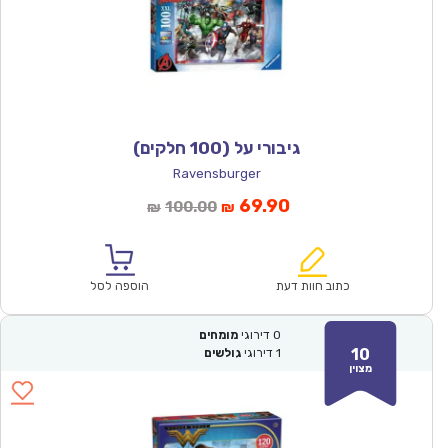
גיבורי על (100 חלקים)
Ravensburger
המחיר
המחיר
69.90
100.00
₪
₪
הנוכחי
המקורי
הוא:
היה:
₪100.00.
₪69.90.
כתוב חוות דעת
הוספה לסל
0
דירוגי
מומחים
10
1
דירוגי
גולשים
מצוין