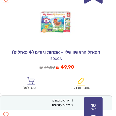
הפאזל הראשון שלי – אמהות וגורים (4 פאזלים)
EDUCA
המחיר
המחיר
49.90
71.00
₪
₪
הנוכחי
המקורי
הוא:
היה:
₪71.00.
₪49.90.
כתוב חוות דעת
הוספה לסל
1
דירוגי
מומחים
10
0
דירוגי
גולשים
מצוין