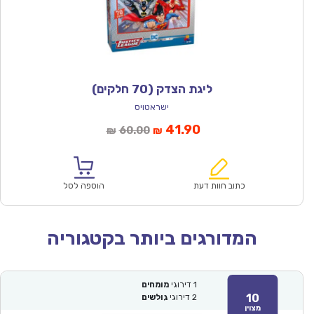
ליגת הצדק (70 חלקים)
ישראטויס
המחיר
המחיר
41.90
60.00
₪
₪
הנוכחי
המקורי
הוא:
היה:
₪60.00.
₪41.90.
כתוב חוות דעת
הוספה לסל
המדורגים ביותר בקטגוריה
1
דירוגי
מומחים
10
2
דירוגי
גולשים
מצוין