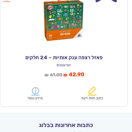
פאזל רצפה ענק אותיות – 24 חלקים
ישראטויס
המחיר
המחיר
42.90
61.00
₪
₪
הנוכחי
המקורי
הוא:
היה:
₪61.00.
₪42.90.
כתוב חוות דעת
מידע נוסף
כתבות אחרונות בבלוג