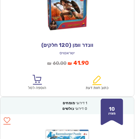
וונדר וומן (120 חלקים)
ישראטויס
המחיר
המחיר
41.90
60.00
₪
₪
הנוכחי
המקורי
הוא:
היה:
₪60.00.
₪41.90.
כתוב חוות דעת
הוספה לסל
1
דירוגי
מומחים
10
0
דירוגי
גולשים
מצוין