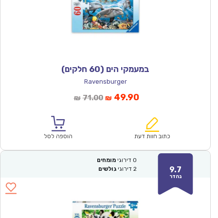
במעמקי הים (60 חלקים)
Ravensburger
המחיר
המחיר
49.90
71.00
₪
₪
הנוכחי
המקורי
הוא:
היה:
₪71.00.
₪49.90.
כתוב חוות דעת
הוספה לסל
0
דירוגי
מומחים
9.7
2
דירוגי
גולשים
נהדר