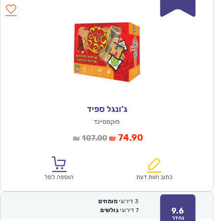
ג’ונגל ספיד
פוקסמיינד
המחיר
המחיר
74.90
107.00
₪
₪
הנוכחי
המקורי
הוא:
היה:
₪107.00.
₪74.90.
כתוב חוות דעת
הוספה לסל
3
דירוגי
מומחים
9.6
7
דירוגי
גולשים
נהדר