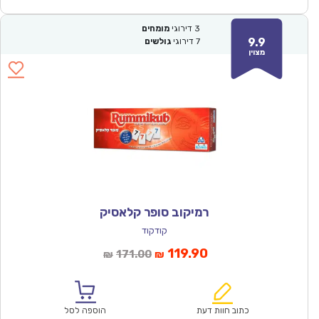
3
דירוגי
מומחים
9.9
7
דירוגי
גולשים
מצוין
רמיקוב סופר קלאסיק
קודקוד
המחיר
המחיר
119.90
171.00
₪
₪
הנוכחי
המקורי
הוא:
היה:
₪171.00.
₪119.90.
כתוב חוות דעת
הוספה לסל