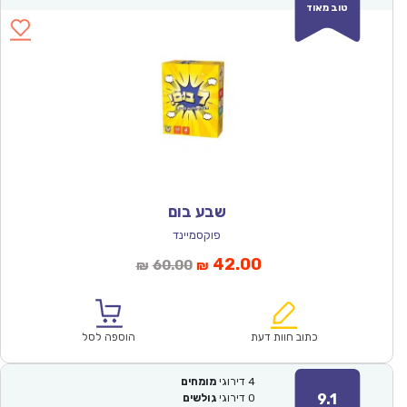
טוב מאוד
שבע בום
פוקסמיינד
המחיר
המחיר
42.00
60.00
₪
₪
הנוכחי
המקורי
הוא:
היה:
₪60.00.
₪42.00.
כתוב חוות דעת
הוספה לסל
4
דירוגי
מומחים
9.1
0
דירוגי
גולשים