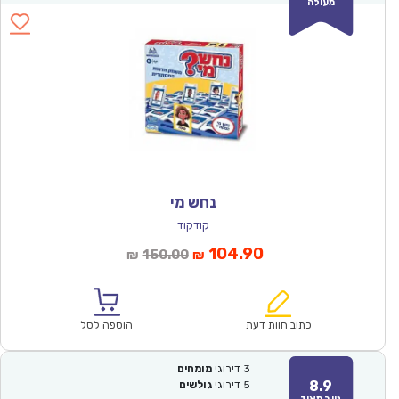
מעולה
נחש מי
קודקוד
המחיר
המחיר
104.90
150.00
₪
₪
הנוכחי
המקורי
הוא:
היה:
₪150.00.
₪104.90.
כתוב חוות דעת
הוספה לסל
3
דירוגי
מומחים
8.9
5
דירוגי
גולשים
טוב מאוד