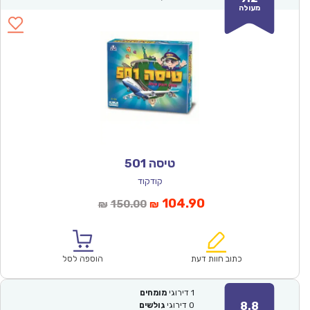
מעולה
טיסה 501
קודקוד
המחיר
המחיר
104.90
150.00
₪
₪
הנוכחי
המקורי
הוא:
היה:
₪150.00.
₪104.90.
כתוב חוות דעת
הוספה לסל
1
דירוגי
מומחים
8.8
0
דירוגי
גולשים