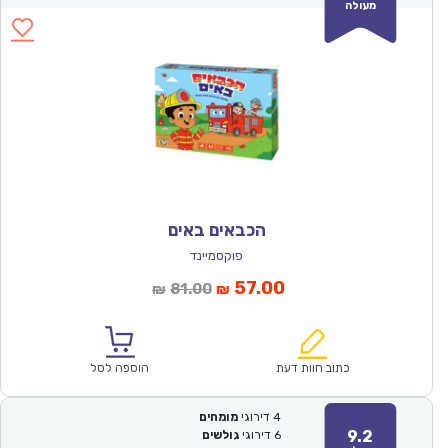
מעולה
הכבאים באים
פוקסמיינד
המחיר
המחיר
57.00
81.00
₪
₪
הנוכחי
המקורי
הוא:
היה:
₪81.00.
₪57.00.
כתוב חוות דעת
הוספה לסל
4
דירוגי
מומחים
9.2
6
דירוגי
גולשים