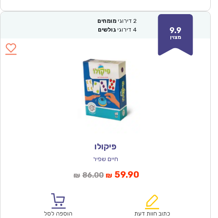
2
דירוגי
מומחים
9.9
4
דירוגי
גולשים
מצוין
פיקולו
חיים שפיר
המחיר
המחיר
59.90
86.00
₪
₪
הנוכחי
המקורי
הוא:
היה:
₪86.00.
₪59.90.
כתוב חוות דעת
הוספה לסל