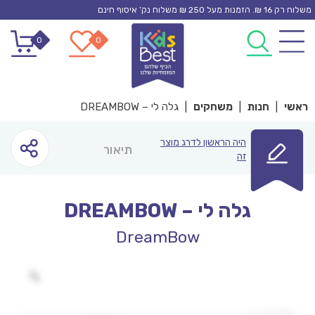
Ski
משלוח רק 16 ₪. הזמנות מעל 250 ₪ משלוח נק’ איסוף חינם
t
0
0
conten
ראשי
|
חנות
|
משחקים
|
גלה לי – DREAMBOW
היה הראשון לדרג מוצר
תיאור
זה
גלה לי – DREAMBOW
DreamBow