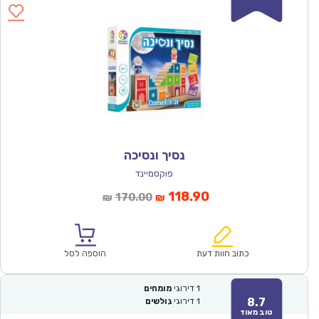
נסיך ונסיכה
פוקסמיינד
המחיר
המחיר
118.90
170.00
₪
₪
הנוכחי
המקורי
הוא:
היה:
₪170.00.
₪118.90.
כתוב חוות דעת
הוספה לסל
1
דירוגי
מומחים
8.7
1
דירוגי
גולשים
טוב מאוד