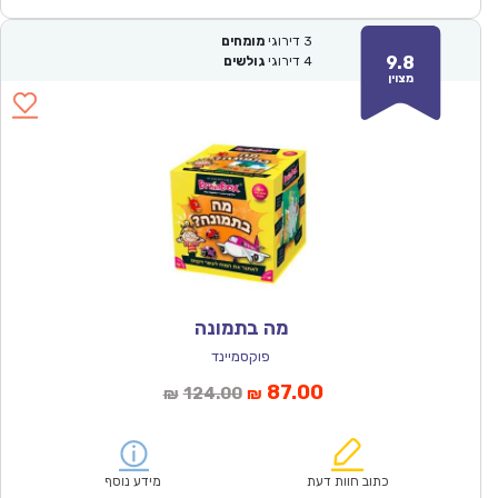
3
דירוגי
מומחים
9.8
4
דירוגי
גולשים
מצוין
מה בתמונה
פוקסמיינד
המחיר
המחיר
87.00
124.00
₪
₪
הנוכחי
המקורי
הוא:
היה:
₪124.00.
₪87.00.
כתוב חוות דעת
מידע נוסף