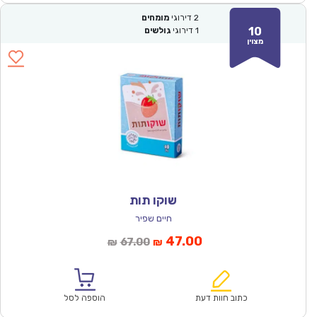
2
דירוגי
מומחים
10
1
דירוגי
גולשים
מצוין
שוקו תות
חיים שפיר
המחיר
המחיר
47.00
67.00
₪
₪
הנוכחי
המקורי
הוא:
היה:
₪67.00.
₪47.00.
כתוב חוות דעת
הוספה לסל