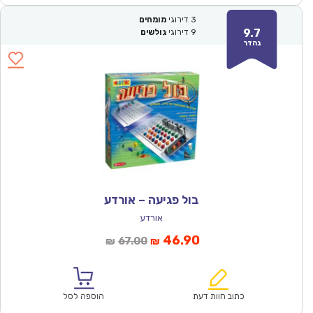
3
דירוגי
מומחים
9.7
9
דירוגי
גולשים
נהדר
בול פגיעה – אורדע
אורדע
המחיר
המחיר
46.90
67.00
₪
₪
הנוכחי
המקורי
הוא:
היה:
₪67.00.
₪46.90.
כתוב חוות דעת
הוספה לסל