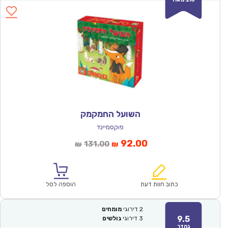
השועל החמקמק
פוקסמיינד
המחיר
המחיר
92.00
131.00
₪
₪
הנוכחי
המקורי
הוא:
היה:
₪131.00.
₪92.00.
כתוב חוות דעת
הוספה לסל
2
דירוגי
מומחים
9.5
3
דירוגי
גולשים
נהדר