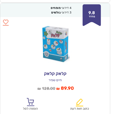
4
דירוגי
מומחים
9.8
3
דירוגי
גולשים
נהדר
קלאק קלאק
חיים שפיר
המחיר
המחיר
89.90
128.00
₪
₪
הנוכחי
המקורי
הוא:
היה:
₪128.00.
₪89.90.
כתוב חוות דעת
הוספה לסל