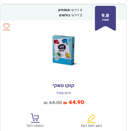
4
דירוגי
מומחים
9.8
2
דירוגי
גולשים
מצוין
קוקו טאקי
חיים שפיר
המחיר
המחיר
44.90
64.00
₪
₪
הנוכחי
המקורי
הוא:
היה:
₪64.00.
₪44.90.
כתוב חוות דעת
הוספה לסל