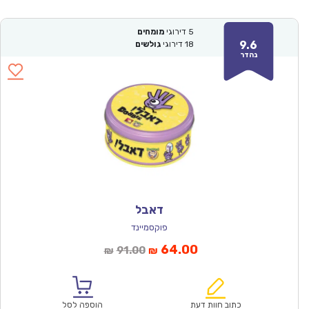
5
דירוגי
מומחים
9.6
18
דירוגי
גולשים
נהדר
דאבל
פוקסמיינד
המחיר
המחיר
64.00
91.00
₪
₪
הנוכחי
המקורי
הוא:
היה:
₪91.00.
₪64.00.
כתוב חוות דעת
הוספה לסל