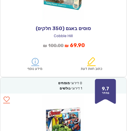
סוסים באגם (350 חלקים)
Cobble Hill
המחיר
המחיר
69.90
100.00
₪
₪
הנוכחי
המקורי
הוא:
היה:
₪100.00.
₪69.90.
כתוב חוות דעת
מידע נוסף
0
דירוגי
מומחים
9.7
1
דירוגי
גולשים
נהדר