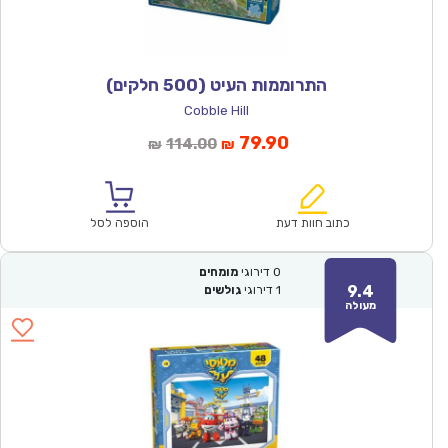
התרוממות העיט (500 חלקים)
Cobble Hill
המחיר
המחיר
79.90
114.00
₪
₪
הנוכחי
המקורי
הוא:
היה:
₪114.00.
₪79.90.
כתוב חוות דעת
הוספה לסל
0
דירוגי
מומחים
9.4
1
דירוגי
גולשים
מעולה