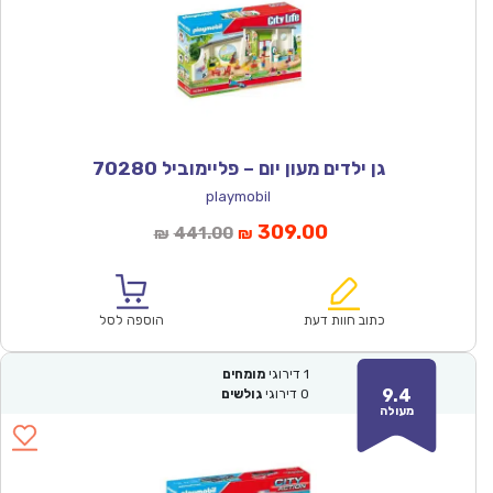
גן ילדים מעון יום – פליימוביל 70280
playmobil
המחיר
המחיר
309.00
441.00
₪
₪
הנוכחי
המקורי
הוא:
היה:
₪441.00.
₪309.00.
כתוב חוות דעת
הוספה לסל
1
דירוגי
מומחים
9.4
0
דירוגי
גולשים
מעולה