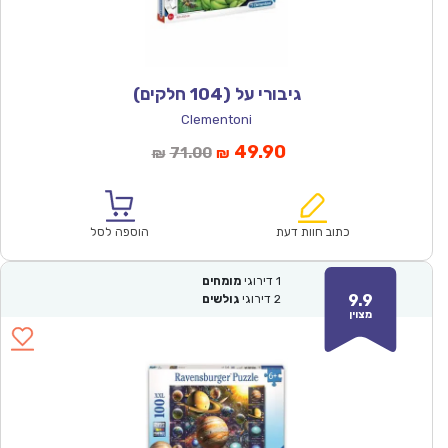
גיבורי על (104 חלקים)
Clementoni
המחיר
המחיר
49.90
71.00
₪
₪
הנוכחי
המקורי
הוא:
היה:
₪71.00.
₪49.90.
כתוב חוות דעת
הוספה לסל
1
דירוגי
מומחים
9.9
2
דירוגי
גולשים
מצוין