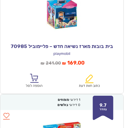
בית בובות מארז נשיאה חדש – פליימוביל 70985
playmobil
המחיר
המחיר
169.00
241.00
₪
₪
הנוכחי
המקורי
הוא:
היה:
₪241.00.
₪169.00.
כתוב חוות דעת
הוספה לסל
1
דירוגי
מומחים
9.7
0
דירוגי
גולשים
נהדר