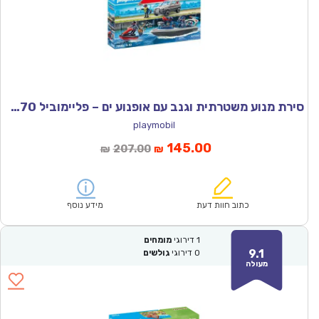
סירת מנוע משטרתית וגנב עם אופנוע ים – פליימוביל 71570
playmobil
המחיר
המחיר
145.00
207.00
₪
₪
הנוכחי
המקורי
הוא:
היה:
₪207.00.
₪145.00.
כתוב חוות דעת
מידע נוסף
1
דירוגי
מומחים
9.1
0
דירוגי
גולשים
מעולה