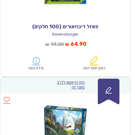
פאזל דינוזאורים (100 חלקים)
Ravensburger
המחיר
המחיר
64.90
93.00
₪
₪
הנוכחי
המקורי
הוא:
היה:
₪93.00.
₪64.90.
כתוב חוות דעת
מידע נוסף
היה הראשון לדרג
מוצר זה