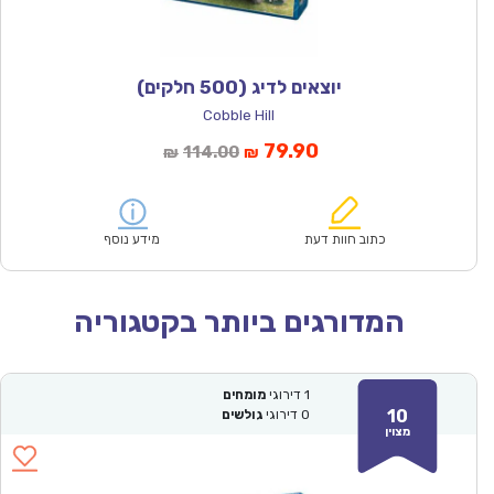
יוצאים לדיג (500 חלקים)
Cobble Hill
המחיר
המחיר
79.90
114.00
₪
₪
הנוכחי
המקורי
הוא:
היה:
₪114.00.
₪79.90.
כתוב חוות דעת
מידע נוסף
המדורגים ביותר בקטגוריה
1
דירוגי
מומחים
10
0
דירוגי
גולשים
מצוין