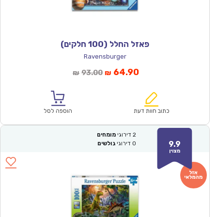
פאזל החלל (100 חלקים)
Ravensburger
המחיר
המחיר
64.90
93.00
₪
₪
הנוכחי
המקורי
הוא:
היה:
₪93.00.
₪64.90.
כתוב חוות דעת
הוספה לסל
2
דירוגי
מומחים
9.9
0
דירוגי
גולשים
מצוין