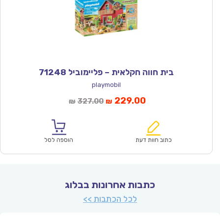
בית חווה חקלאית – פליימוביל 71248
playmobil
המחיר
המחיר
229.00
327.00
₪
₪
הנוכחי
המקורי
הוא:
היה:
₪327.00.
₪229.00.
כתוב חוות דעת
הוספה לסל
כתבות אחרונות בבלוג
לכל הכתבות >>