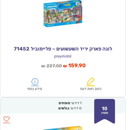
לונה פארק יריד השעשועים – פליימוביל 71452
playmobil
המחיר
המחיר
159.90
227.00
₪
₪
הנוכחי
המקורי
הוא:
היה:
₪227.00.
₪159.90.
כתוב חוות דעת
מידע נוסף
1
דירוגי
מומחים
10
0
דירוגי
גולשים
מצוין