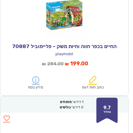
החיים בכפר חווה וחיות משק – פליימוביל 70887
playmobil
המחיר
המחיר
199.00
284.00
₪
₪
הנוכחי
המקורי
הוא:
היה:
₪284.00.
₪199.00.
כתוב חוות דעת
מידע נוסף
1
דירוגי
מומחים
9.7
0
דירוגי
גולשים
נהדר