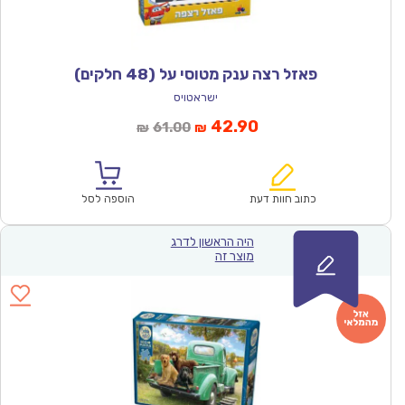
פאזל רצה ענק מטוסי על (48 חלקים)
ישראטויס
המחיר
המחיר
42.90
61.00
₪
₪
הנוכחי
המקורי
הוא:
היה:
₪61.00.
₪42.90.
כתוב חוות דעת
הוספה לסל
היה הראשון לדרג
מוצר זה