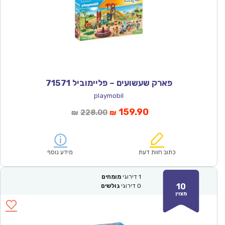
פארק שעשועים – פליימוביל 71571
playmobil
המחיר
המחיר
159.90
228.00
₪
₪
הנוכחי
המקורי
הוא:
היה:
₪228.00.
₪159.90.
כתוב חוות דעת
מידע נוסף
1
דירוגי
מומחים
10
0
דירוגי
גולשים
מצוין