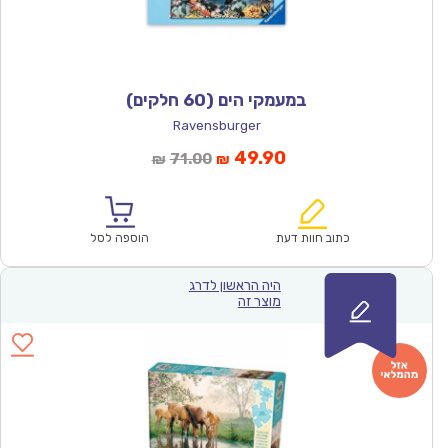
במעמקי הים (60 חלקים)
Ravensburger
המחיר
המחיר
49.90
71.00
₪
₪
הנוכחי
המקורי
הוא:
היה:
₪71.00.
₪49.90.
כתוב חוות דעת
הוספה לסל
היה הראשון לדרג
מוצר זה