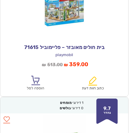
בית חולים מאובזר – פליימוביל 71615
playmobil
המחיר
המחיר
359.00
513.00
₪
₪
הנוכחי
המקורי
הוא:
היה:
₪513.00.
₪359.00.
כתוב חוות דעת
הוספה לסל
1
דירוגי
מומחים
9.7
0
דירוגי
גולשים
נהדר