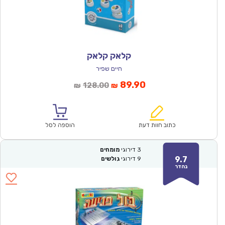
קלאק קלאק
חיים שפיר
המחיר
המחיר
89.90
128.00
₪
₪
הנוכחי
המקורי
הוא:
היה:
₪128.00.
₪89.90.
כתוב חוות דעת
הוספה לסל
3
דירוגי
מומחים
9.7
9
דירוגי
גולשים
נהדר