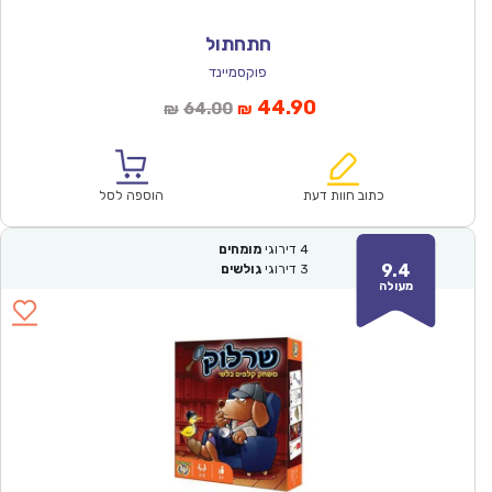
חתחתול
פוקסמיינד
המחיר
המחיר
44.90
64.00
₪
₪
הנוכחי
המקורי
הוא:
היה:
₪64.00.
₪44.90.
כתוב חוות דעת
הוספה לסל
4
דירוגי
מומחים
9.4
3
דירוגי
גולשים
מעולה