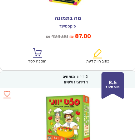
מה בתמונה
פוקסמיינד
המחיר
המחיר
87.00
124.00
₪
₪
הנוכחי
המקורי
הוא:
היה:
₪124.00.
₪87.00.
כתוב חוות דעת
הוספה לסל
2
דירוגי
מומחים
8.5
1
דירוגי
גולשים
טוב מאוד