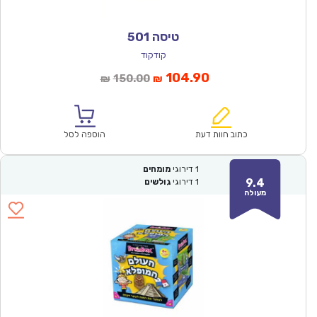
טיסה 501
קודקוד
המחיר
המחיר
104.90
150.00
₪
₪
הנוכחי
המקורי
הוא:
היה:
₪150.00.
₪104.90.
כתוב חוות דעת
הוספה לסל
1
דירוגי
מומחים
9.4
1
דירוגי
גולשים
מעולה