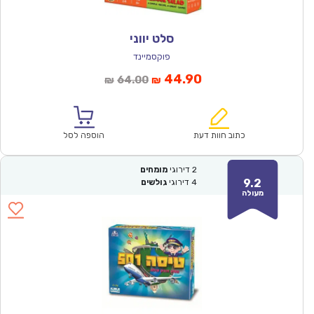
סלט יווני
פוקסמיינד
המחיר
המחיר
44.90
64.00
₪
₪
הנוכחי
המקורי
הוא:
היה:
₪64.00.
₪44.90.
כתוב חוות דעת
הוספה לסל
2
דירוגי
מומחים
9.2
4
דירוגי
גולשים
מעולה