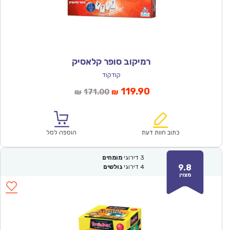
רמיקוב סופר קלאסיק
קודקוד
המחיר
המחיר
119.90
171.00
₪
₪
הנוכחי
המקורי
הוא:
היה:
₪171.00.
₪119.90.
כתוב חוות דעת
הוספה לסל
3
דירוגי
מומחים
9.8
4
דירוגי
גולשים
מצוין