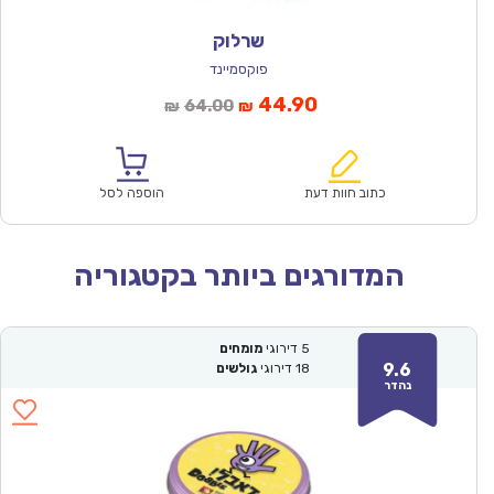
שרלוק
פוקסמיינד
המחיר
המחיר
44.90
64.00
₪
₪
הנוכחי
המקורי
הוא:
היה:
₪64.00.
₪44.90.
כתוב חוות דעת
הוספה לסל
המדורגים ביותר בקטגוריה
5
דירוגי
מומחים
9.6
18
דירוגי
גולשים
נהדר