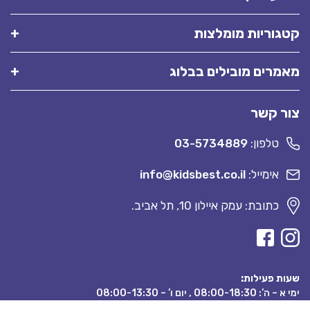
קטגוריות מומלצות
מאמרים מובילים בבלוג
צור קשר
טלפון:
03-5734889
אימייל:
info@kidsbest.co.il
כתובת: עמק איילון 10, תל אביב.
שעות פעילות:
ימי א – ה’: 08:00-18:30 , יום ו’ – 08:00-13:30