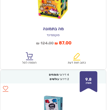
מה בתמונה
פוקסמיינד
המחיר
המחיר
87.00
124.00
₪
₪
הנוכחי
המקורי
הוא:
היה:
₪124.00.
₪87.00.
כתוב חוות דעת
הוספה לסל
4
דירוגי
מומחים
9.8
2
דירוגי
גולשים
מצוין