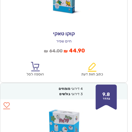
קוקו טאקי
חיים שפיר
המחיר
המחיר
44.90
64.00
₪
₪
הנוכחי
המקורי
הוא:
היה:
₪64.00.
₪44.90.
כתוב חוות דעת
הוספה לסל
4
דירוגי
מומחים
9.8
3
דירוגי
גולשים
נהדר