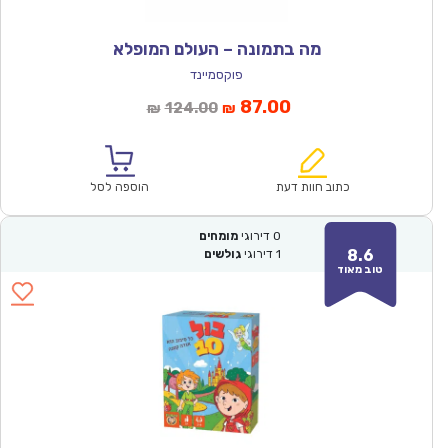
מה בתמונה – העולם המופלא
פוקסמיינד
המחיר
המחיר
87.00
124.00
₪
₪
הנוכחי
המקורי
הוא:
היה:
₪124.00.
₪87.00.
כתוב חוות דעת
הוספה לסל
0
דירוגי
מומחים
8.6
1
דירוגי
גולשים
טוב מאוד