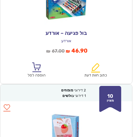
בול פגיעה – אורדע
אורדע
המחיר
המחיר
46.90
67.00
₪
₪
הנוכחי
המקורי
הוא:
היה:
₪67.00.
₪46.90.
כתוב חוות דעת
הוספה לסל
2
דירוגי
מומחים
10
1
דירוגי
גולשים
מצוין