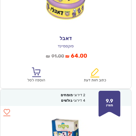
דאבל
פוקסמיינד
המחיר
המחיר
64.00
91.00
₪
₪
הנוכחי
המקורי
הוא:
היה:
₪91.00.
₪64.00.
כתוב חוות דעת
הוספה לסל
2
דירוגי
מומחים
9.9
4
דירוגי
גולשים
מצוין