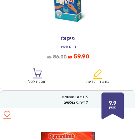
פיקולו
חיים שפיר
המחיר
המחיר
59.90
86.00
₪
₪
הנוכחי
המקורי
הוא:
היה:
₪86.00.
₪59.90.
כתוב חוות דעת
הוספה לסל
3
דירוגי
מומחים
9.9
7
דירוגי
גולשים
מצוין