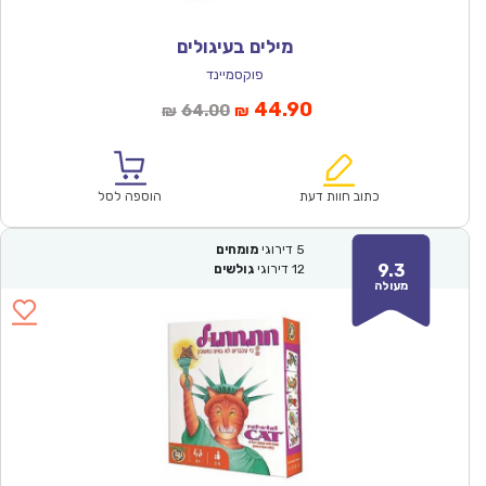
מילים בעיגולים
פוקסמיינד
המחיר
המחיר
44.90
64.00
₪
₪
הנוכחי
המקורי
הוא:
היה:
₪64.00.
₪44.90.
כתוב חוות דעת
הוספה לסל
5
דירוגי
מומחים
9.3
12
דירוגי
גולשים
מעולה