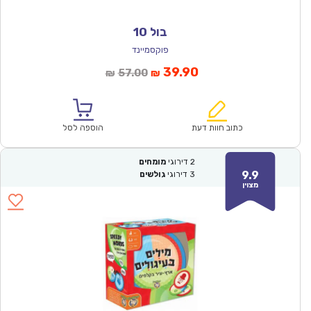
בול 10
פוקסמיינד
המחיר
המחיר
39.90
57.00
₪
₪
הנוכחי
המקורי
הוא:
היה:
₪57.00.
₪39.90.
כתוב חוות דעת
הוספה לסל
2
דירוגי
מומחים
9.9
3
דירוגי
גולשים
מצוין