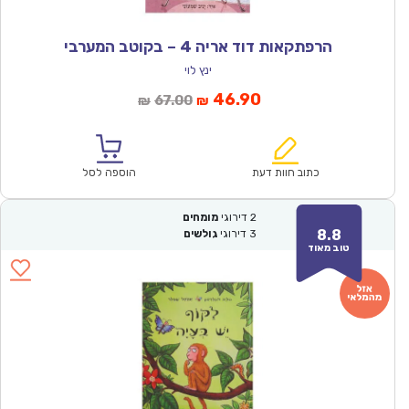
הרפתקאות דוד אריה 4 – בקוטב המערבי
ינץ לוי
המחיר
המחיר
46.90
67.00
₪
₪
הנוכחי
המקורי
הוא:
היה:
₪67.00.
₪46.90.
כתוב חוות דעת
הוספה לסל
2
דירוגי
מומחים
8.8
3
דירוגי
גולשים
טוב מאוד