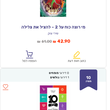
מי רוצה כוח על 2 – להציל את צלילה
שירי צוק
המחיר
המחיר
42.90
61.00
₪
₪
הנוכחי
המקורי
הוא:
היה:
₪61.00.
₪42.90.
כתוב חוות דעת
הוספה לסל
0
דירוגי
מומחים
10
1
דירוגי
גולשים
מצוין