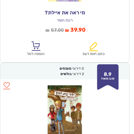
מי ראה את איילת?
רינת הופר
המחיר
המחיר
39.90
57.00
₪
₪
הנוכחי
המקורי
הוא:
היה:
₪57.00.
₪39.90.
כתוב חוות דעת
הוספה לסל
0
דירוגי
מומחים
8.9
2
דירוגי
גולשים
טוב מאוד