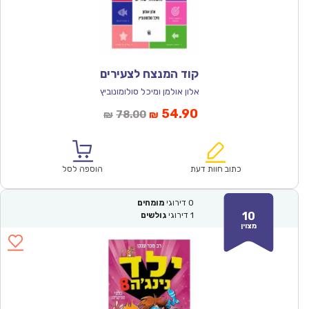
קוד המנצח לצעירים
אלון אולמן ומיכל סולומונוביץ
המחיר
המחיר
54.90
78.00
₪
₪
הנוכחי
המקורי
הוא:
היה:
₪78.00.
₪54.90.
כתוב חוות דעת
הוספה לסל
0
דירוגי
מומחים
10
1
דירוגי
גולשים
מצוין