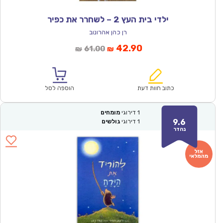
ילדי בית העץ 2 – לשחרר את כפיר
רן כהן אהרונוב
המחיר
המחיר
42.90
61.00
₪
₪
הנוכחי
המקורי
הוא:
היה:
₪61.00.
₪42.90.
כתוב חוות דעת
הוספה לסל
1
דירוגי
מומחים
9.6
1
דירוגי
גולשים
נהדר