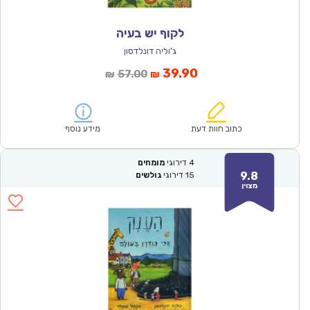
לקוף יש בעיה
ג'וליה דונלדסון
המחיר
המחיר
39.90
57.00
₪
₪
הנוכחי
המקורי
הוא:
היה:
₪57.00.
₪39.90.
כתוב חוות דעת
מידע נוסף
4
דירוגי
מומחים
9.8
15
דירוגי
גולשים
מצוין