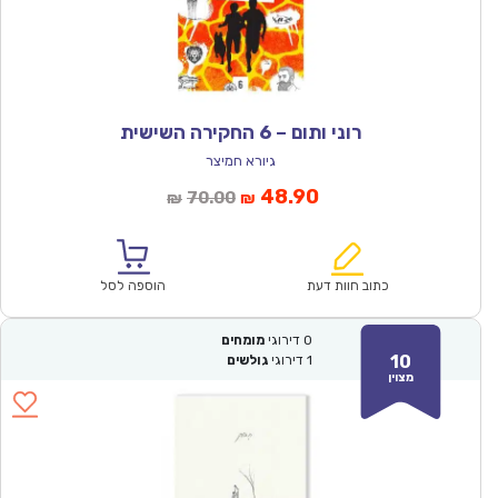
רוני ותום – 6 החקירה השישית
גיורא חמיצר
המחיר
המחיר
48.90
70.00
₪
₪
הנוכחי
המקורי
הוא:
היה:
₪70.00.
₪48.90.
כתוב חוות דעת
הוספה לסל
0
דירוגי
מומחים
10
1
דירוגי
גולשים
מצוין