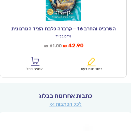
השרביט והחרב 16 – קרברה כלבת הציד הגורגונית
אדם בלייד
המחיר
המחיר
42.90
61.00
₪
₪
הנוכחי
המקורי
הוא:
היה:
₪61.00.
₪42.90.
כתוב חוות דעת
הוספה לסל
כתבות אחרונות בבלוג
לכל הכתבות >>