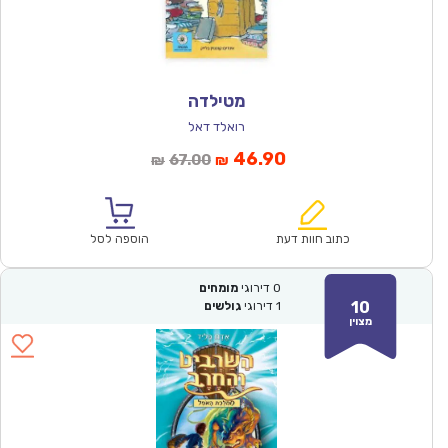
מטילדה
רואלד דאל
המחיר
המחיר
46.90
67.00
₪
₪
הנוכחי
המקורי
הוא:
היה:
₪67.00.
₪46.90.
כתוב חוות דעת
הוספה לסל
0
דירוגי
מומחים
10
1
דירוגי
גולשים
מצוין