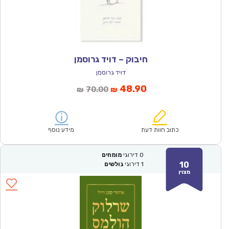
חיבוק – דויד גרוסמן
דויד גרוסמן
המחיר
המחיר
48.90
70.00
₪
₪
הנוכחי
המקורי
הוא:
היה:
₪70.00.
₪48.90.
כתוב חוות דעת
מידע נוסף
0
דירוגי
מומחים
10
1
דירוגי
גולשים
מצוין