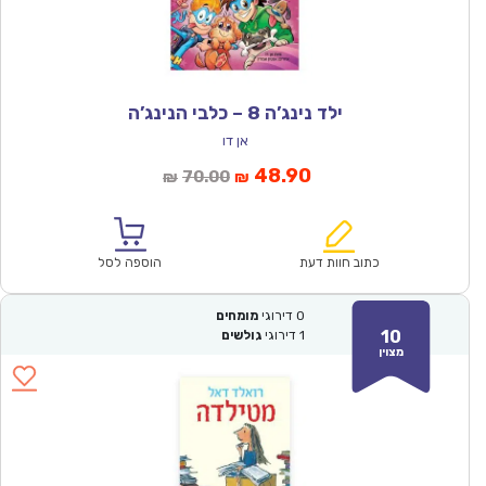
ילד נינג’ה 8 – כלבי הנינג’ה
אן דו
המחיר
המחיר
48.90
70.00
₪
₪
הנוכחי
המקורי
הוא:
היה:
₪70.00.
₪48.90.
כתוב חוות דעת
הוספה לסל
0
דירוגי
מומחים
10
1
דירוגי
גולשים
מצוין