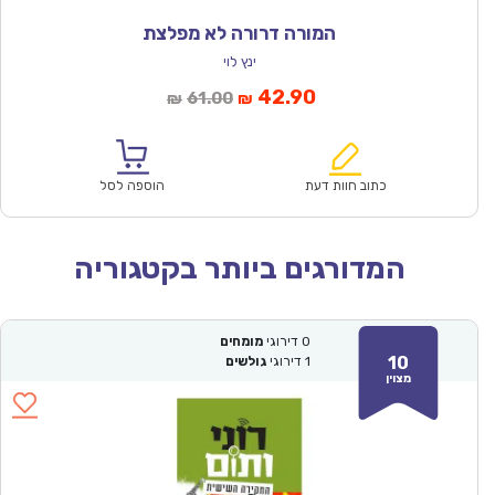
המורה דרורה לא מפלצת
ינץ לוי
המחיר
המחיר
42.90
61.00
₪
₪
הנוכחי
המקורי
הוא:
היה:
₪61.00.
₪42.90.
כתוב חוות דעת
הוספה לסל
המדורגים ביותר בקטגוריה
0
דירוגי
מומחים
10
1
דירוגי
גולשים
מצוין