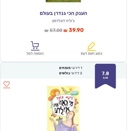
הענק הכי גנדרן בעולם
ג'וליה דונלדסון
המחיר
המחיר
39.90
57.00
₪
₪
הנוכחי
המקורי
הוא:
היה:
₪57.00.
₪39.90.
כתוב חוות דעת
הוספה לסל
1
דירוגי
מומחים
7.8
2
דירוגי
גולשים
טוב