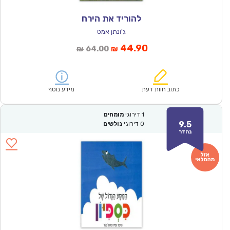
להוריד את הירח
ג'ונתן אמט
המחיר
המחיר
44.90
64.00
₪
₪
הנוכחי
המקורי
הוא:
היה:
₪64.00.
₪44.90.
כתוב חוות דעת
מידע נוסף
1
דירוגי
מומחים
9.5
0
דירוגי
גולשים
נהדר