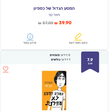
המסע הגדול של כספיון
פאול קור
המחיר
המחיר
39.90
57.00
₪
₪
הנוכחי
המקורי
הוא:
היה:
₪57.00.
₪39.90.
כתוב חוות דעת
מידע נוסף
0
דירוגי
מומחים
7.9
1
דירוגי
גולשים
טוב