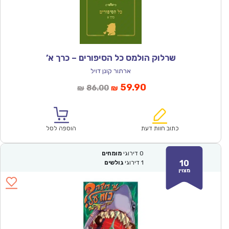
שרלוק הולמס כל הסיפורים – כרך א’
ארתור קונן דויל
המחיר
המחיר
59.90
86.00
₪
₪
הנוכחי
המקורי
הוא:
היה:
₪86.00.
₪59.90.
כתוב חוות דעת
הוספה לסל
0
דירוגי
מומחים
10
1
דירוגי
גולשים
מצוין