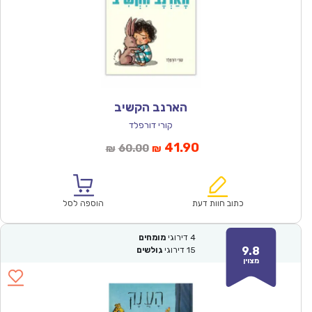
הארנב הקשיב
קורי דורפלד
המחיר
המחיר
41.90
60.00
₪
₪
הנוכחי
המקורי
הוא:
היה:
₪60.00.
₪41.90.
כתוב חוות דעת
הוספה לסל
4
דירוגי
מומחים
9.8
15
דירוגי
גולשים
מצוין