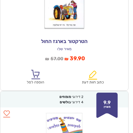
הטרקטור בארגז החול
מאיר שלו
המחיר
המחיר
39.90
57.00
₪
₪
הנוכחי
המקורי
הוא:
היה:
₪57.00.
₪39.90.
כתוב חוות דעת
הוספה לסל
2
דירוגי
מומחים
9.9
4
דירוגי
גולשים
מצוין