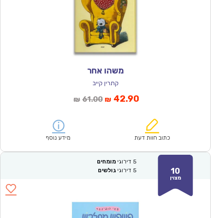
משהו אחר
קתרין קייב
המחיר
המחיר
42.90
61.00
₪
₪
הנוכחי
המקורי
הוא:
היה:
₪61.00.
₪42.90.
כתוב חוות דעת
מידע נוסף
5
דירוגי
מומחים
10
5
דירוגי
גולשים
מצוין