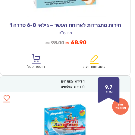
חידות מתגרדות לארוחת העשר – גילאי 6-8 סדרה 1
מידעל'ה
המחיר
המחיר
68.90
98.00
₪
₪
הנוכחי
המקורי
הוא:
היה:
₪98.00.
₪68.90.
כתוב חוות דעת
הוספה לסל
1
דירוגי
מומחים
9.7
0
דירוגי
גולשים
נהדר