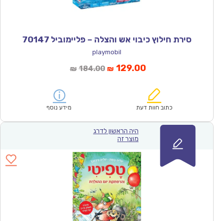
סירת חילוץ כיבוי אש והצלה – פליימוביל 70147
playmobil
המחיר
המחיר
129.00
184.00
₪
₪
הנוכחי
המקורי
הוא:
היה:
₪184.00.
₪129.00.
כתוב חוות דעת
מידע נוסף
היה הראשון לדרג
מוצר זה