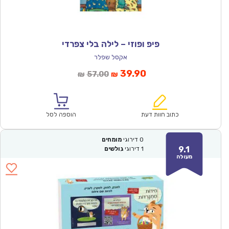
פיפ ופוזי – לילה בלי צפרדי
אקסל שפלר
המחיר
המחיר
39.90
57.00
₪
₪
הנוכחי
המקורי
הוא:
היה:
₪57.00.
₪39.90.
כתוב חוות דעת
הוספה לסל
0
דירוגי
מומחים
9.1
1
דירוגי
גולשים
מעולה