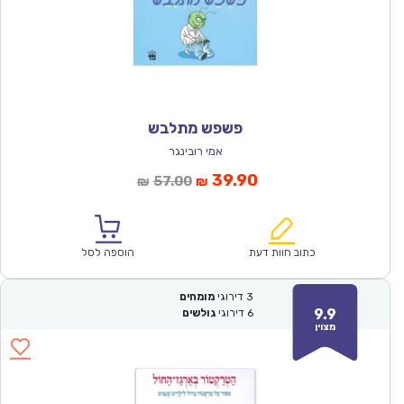
פשפש מתלבש
אמי רובינגר
המחיר
המחיר
39.90
57.00
₪
₪
הנוכחי
המקורי
הוא:
היה:
₪57.00.
₪39.90.
כתוב חוות דעת
הוספה לסל
3
דירוגי
מומחים
9.9
6
דירוגי
גולשים
מצוין