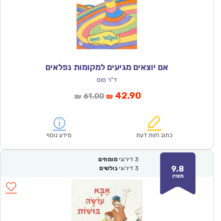
אם יוצאים מגיעים למקומות נפלאים
ד"ר סוס
המחיר
המחיר
42.90
61.00
₪
₪
הנוכחי
המקורי
הוא:
היה:
₪61.00.
₪42.90.
כתוב חוות דעת
מידע נוסף
3
דירוגי
מומחים
9.8
3
דירוגי
גולשים
מצוין