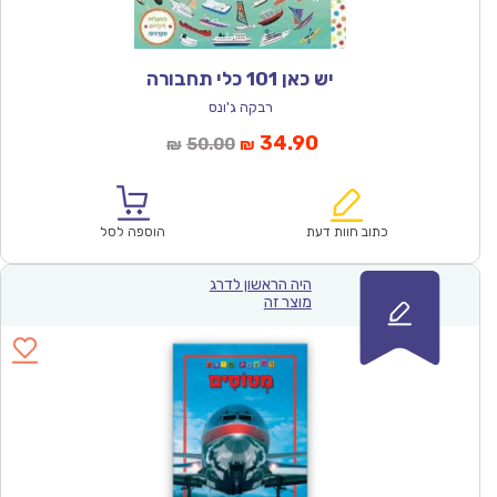
יש כאן 101 כלי תחבורה
רבקה ג'ונס
המחיר
המחיר
34.90
50.00
₪
₪
הנוכחי
המקורי
הוא:
היה:
₪50.00.
₪34.90.
כתוב חוות דעת
הוספה לסל
היה הראשון לדרג
מוצר זה