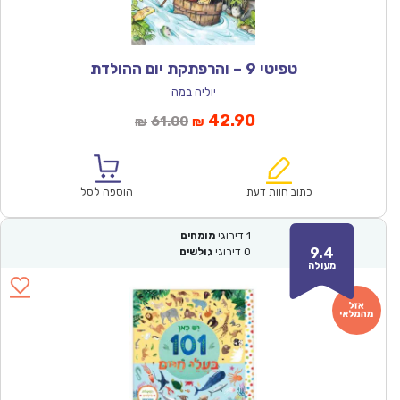
טפיטי 9 – והרפתקת יום ההולדת
יוליה במה
המחיר
המחיר
42.90
61.00
₪
₪
הנוכחי
המקורי
הוא:
היה:
₪61.00.
₪42.90.
כתוב חוות דעת
הוספה לסל
1
דירוגי
מומחים
9.4
0
דירוגי
גולשים
מעולה