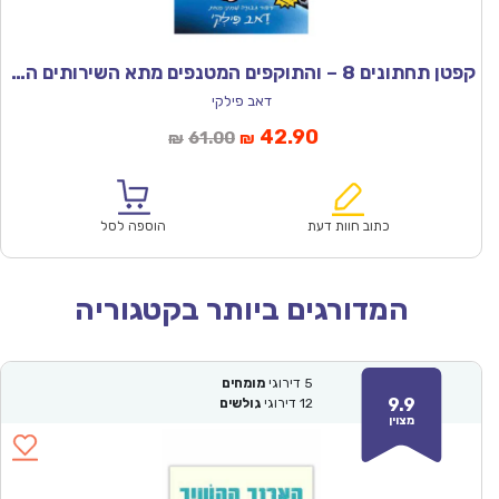
קפטן תחתונים 8 – והתוקפים המטנפים מתא השירותים התכול
דאב פילקי
המחיר
המחיר
42.90
61.00
₪
₪
הנוכחי
המקורי
הוא:
היה:
₪61.00.
₪42.90.
כתוב חוות דעת
הוספה לסל
המדורגים ביותר בקטגוריה
5
דירוגי
מומחים
9.9
12
דירוגי
גולשים
מצוין