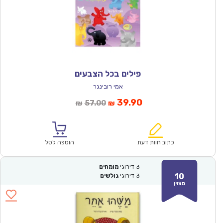
פילים בכל הצבעים
אמי רובינגר
המחיר
המחיר
39.90
57.00
₪
₪
הנוכחי
המקורי
הוא:
היה:
₪57.00.
₪39.90.
כתוב חוות דעת
הוספה לסל
3
דירוגי
מומחים
10
3
דירוגי
גולשים
מצוין