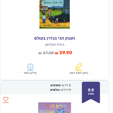
הענק הכי גנדרן בעולם
ג'וליה דונלדסון
המחיר
המחיר
39.90
57.00
₪
₪
הנוכחי
המקורי
הוא:
היה:
₪57.00.
₪39.90.
כתוב חוות דעת
מידע נוסף
2
דירוגי
מומחים
9.9
11
דירוגי
גולשים
מצוין