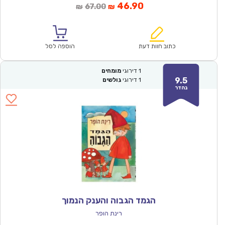
המחיר
המחיר
46.90
67.00
₪
₪
הנוכחי
המקורי
הוא:
היה:
₪67.00.
₪46.90.
כתוב חוות דעת
הוספה לסל
1
דירוגי
מומחים
9.5
1
דירוגי
גולשים
נהדר
הגמד הגבוה והענק הנמוך
רינת הופר