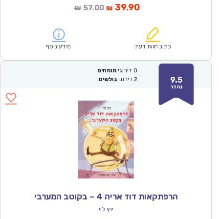
המחיר
המחיר
39.90
57.00
₪
₪
הנוכחי
המקורי
הוא:
היה:
₪57.00.
₪39.90.
כתוב חוות דעת
מידע נוסף
0
דירוגי
מומחים
9.5
2
דירוגי
גולשים
נהדר
הרפתקאות דוד אריה 4 – בקוטב המערבי
ינץ לוי