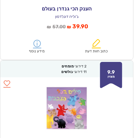
הענק הכי גנדרן בעולם
ג'וליה דונלדסון
המחיר
המחיר
39.90
57.00
₪
₪
הנוכחי
המקורי
הוא:
היה:
₪57.00.
₪39.90.
כתוב חוות דעת
מידע נוסף
2
דירוגי
מומחים
9.9
11
דירוגי
גולשים
מצוין