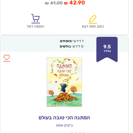
המחיר
המחיר
42.90
61.00
₪
₪
הנוכחי
המקורי
הוא:
היה:
₪61.00.
₪42.90.
כתוב חוות דעת
הוספה לסל
1
דירוגי
מומחים
9.5
0
דירוגי
גולשים
נהדר
המתנה הכי טובה בעולם
ג'ונתן אמט