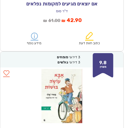
אם יוצאים מגיעים למקומות נפלאים
ד"ר סוס
המחיר
המחיר
42.90
61.00
₪
₪
הנוכחי
המקורי
הוא:
היה:
₪61.00.
₪42.90.
כתוב חוות דעת
מידע נוסף
3
דירוגי
מומחים
9.8
3
דירוגי
גולשים
מצוין