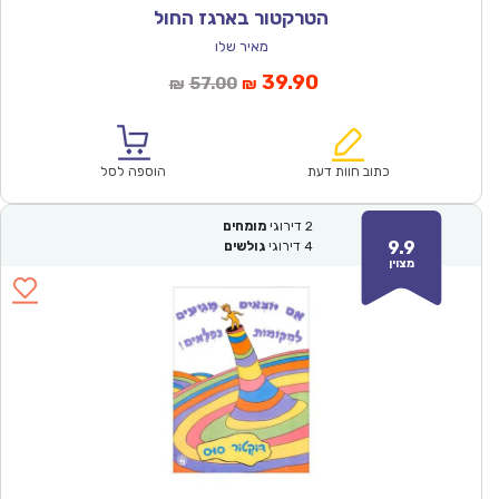
הטרקטור בארגז החול
מאיר שלו
המחיר
המחיר
39.90
57.00
₪
₪
הנוכחי
המקורי
הוא:
היה:
₪57.00.
₪39.90.
כתוב חוות דעת
הוספה לסל
2
דירוגי
מומחים
9.9
4
דירוגי
גולשים
מצוין