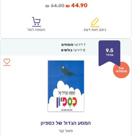
המחיר
המחיר
44.90
64.00
₪
₪
הנוכחי
המקורי
הוא:
היה:
₪64.00.
₪44.90.
כתוב חוות דעת
הוספה לסל
1
דירוגי
מומחים
9.5
0
דירוגי
גולשים
נהדר
המסע הגדול של כספיון
פאול קור