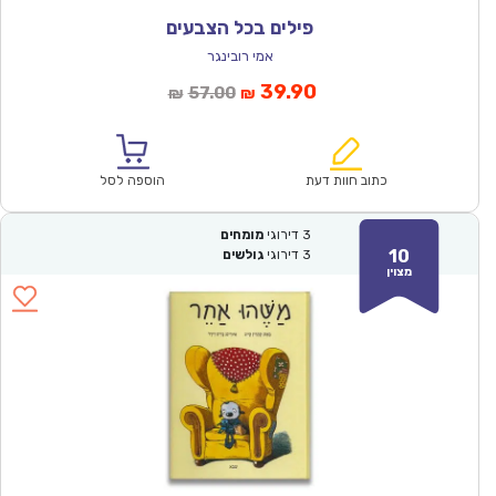
פילים בכל הצבעים
אמי רובינגר
המחיר
המחיר
39.90
57.00
₪
₪
הנוכחי
המקורי
הוא:
היה:
₪57.00.
₪39.90.
כתוב חוות דעת
הוספה לסל
3
דירוגי
מומחים
10
3
דירוגי
גולשים
מצוין