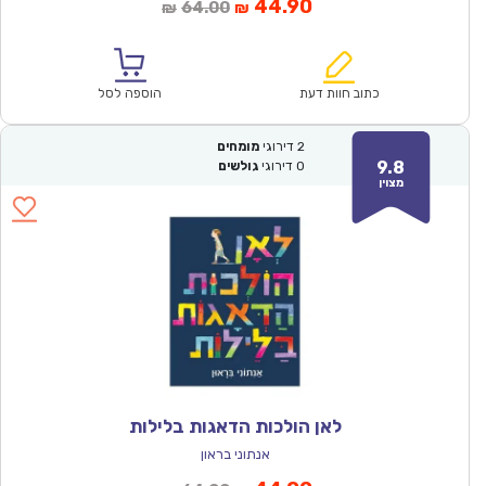
המחיר
המחיר
44.90
64.00
₪
₪
הנוכחי
המקורי
הוא:
היה:
₪64.00.
₪44.90.
כתוב חוות דעת
הוספה לסל
2
דירוגי
מומחים
9.8
0
דירוגי
גולשים
מצוין
לאן הולכות הדאגות בלילות
אנתוני בראון