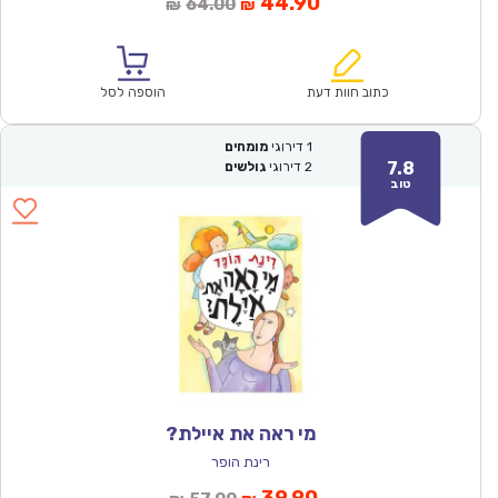
המחיר
המחיר
44.90
64.00
₪
₪
הנוכחי
המקורי
הוא:
היה:
₪64.00.
₪44.90.
כתוב חוות דעת
הוספה לסל
1
דירוגי
מומחים
7.8
2
דירוגי
גולשים
טוב
מי ראה את איילת?
רינת הופר
המחיר
המחיר