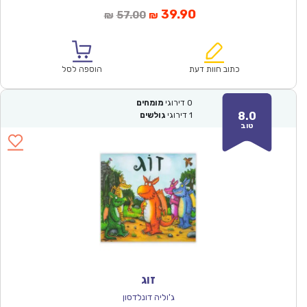
המחיר
המחיר
39.90
57.00
₪
₪
הנוכחי
המקורי
הוא:
היה:
₪57.00.
₪39.90.
כתוב חוות דעת
הוספה לסל
0
דירוגי
מומחים
8.0
1
דירוגי
גולשים
טוב
זוג
ג'וליה דונלדסון