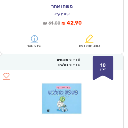
משהו אחר
קתרין קייב
המחיר
המחיר
42.90
61.00
₪
₪
הנוכחי
המקורי
הוא:
היה:
₪61.00.
₪42.90.
כתוב חוות דעת
מידע נוסף
5
דירוגי
מומחים
10
5
דירוגי
גולשים
מצוין