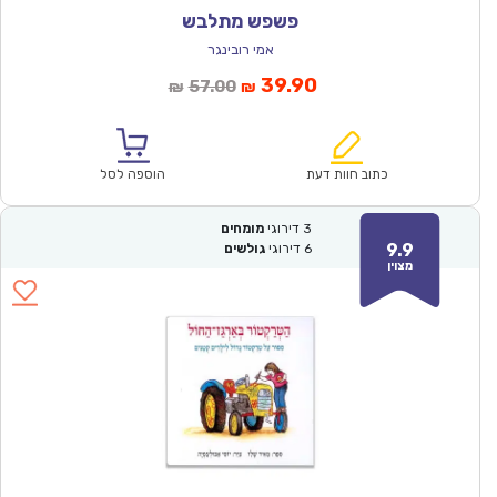
פשפש מתלבש
אמי רובינגר
המחיר
המחיר
39.90
57.00
₪
₪
הנוכחי
המקורי
הוא:
היה:
₪57.00.
₪39.90.
כתוב חוות דעת
הוספה לסל
3
דירוגי
מומחים
9.9
6
דירוגי
גולשים
מצוין