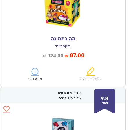
מה בתמונה
פוקסמיינד
המחיר
המחיר
87.00
124.00
₪
₪
הנוכחי
המקורי
הוא:
היה:
₪124.00.
₪87.00.
כתוב חוות דעת
מידע נוסף
4
דירוגי
מומחים
9.8
2
דירוגי
גולשים
מצוין