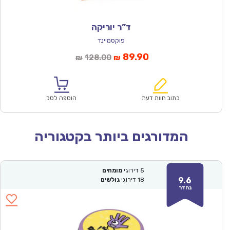
ד”ר יוריקה
פוקסמיינד
המחיר
המחיר
89.90
128.00
₪
₪
הנוכחי
המקורי
הוא:
היה:
₪128.00.
₪89.90.
כתוב חוות דעת
הוספה לסל
המדורגים ביותר בקטגוריה
5
דירוגי
מומחים
9.6
18
דירוגי
גולשים
נהדר