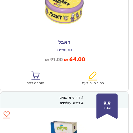
דאבל
פוקסמיינד
המחיר
המחיר
64.00
91.00
₪
₪
הנוכחי
המקורי
הוא:
היה:
₪91.00.
₪64.00.
כתוב חוות דעת
הוספה לסל
2
דירוגי
מומחים
9.9
4
דירוגי
גולשים
מצוין