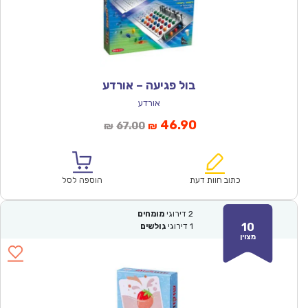
בול פגיעה – אורדע
אורדע
המחיר
המחיר
46.90
67.00
₪
₪
הנוכחי
המקורי
הוא:
היה:
₪67.00.
₪46.90.
כתוב חוות דעת
הוספה לסל
2
דירוגי
מומחים
10
1
דירוגי
גולשים
מצוין