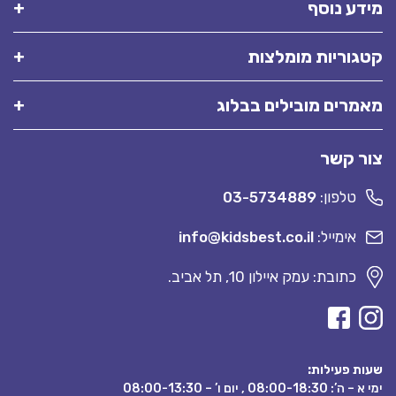
מידע נוסף
קטגוריות מומלצות
מאמרים מובילים בבלוג
צור קשר
טלפון:
03-5734889
אימייל:
info@kidsbest.co.il
כתובת: עמק איילון 10, תל אביב.
שעות פעילות:
ימי א – ה’: 08:00-18:30 , יום ו’ – 08:00-13:30