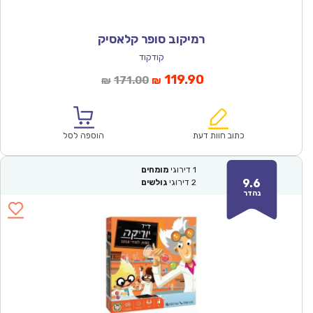
רמיקוב סופר קלאסיק
קודקוד
המחיר
המחיר
119.90
171.00
₪
₪
הנוכחי
המקורי
הוא:
היה:
₪171.00.
₪119.90.
כתוב חוות דעת
הוספה לסל
1
דירוגי
מומחים
9.6
2
דירוגי
גולשים
נהדר