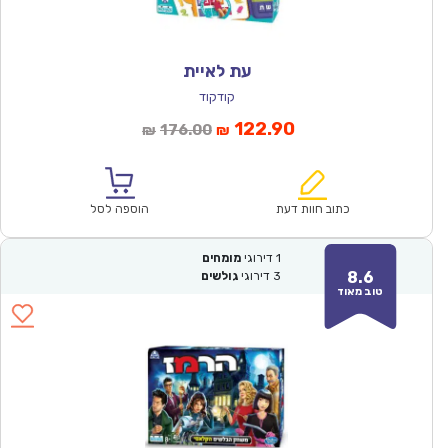
עת לאיית
קודקוד
המחיר
המחיר
122.90
176.00
₪
₪
הנוכחי
המקורי
הוא:
היה:
₪176.00.
₪122.90.
כתוב חוות דעת
הוספה לסל
1
דירוגי
מומחים
8.6
3
דירוגי
גולשים
טוב מאוד