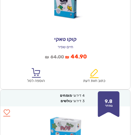
קוקו טאקי
חיים שפיר
המחיר
המחיר
44.90
64.00
₪
₪
הנוכחי
המקורי
הוא:
היה:
₪64.00.
₪44.90.
כתוב חוות דעת
הוספה לסל
4
דירוגי
מומחים
9.8
3
דירוגי
גולשים
נהדר