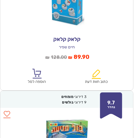
קלאק קלאק
חיים שפיר
המחיר
המחיר
89.90
128.00
₪
₪
הנוכחי
המקורי
הוא:
היה:
₪128.00.
₪89.90.
כתוב חוות דעת
הוספה לסל
3
דירוגי
מומחים
9.7
9
דירוגי
גולשים
נהדר