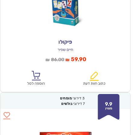
פיקולו
חיים שפיר
המחיר
המחיר
59.90
86.00
₪
₪
הנוכחי
המקורי
הוא:
היה:
₪86.00.
₪59.90.
כתוב חוות דעת
הוספה לסל
3
דירוגי
מומחים
9.9
7
דירוגי
גולשים
מצוין