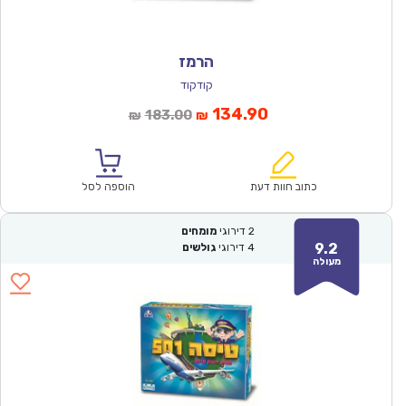
הרמז
קודקוד
המחיר
המחיר
134.90
183.00
₪
₪
הנוכחי
המקורי
הוא:
היה:
₪183.00.
₪134.90.
כתוב חוות דעת
הוספה לסל
2
דירוגי
מומחים
9.2
4
דירוגי
גולשים
מעולה