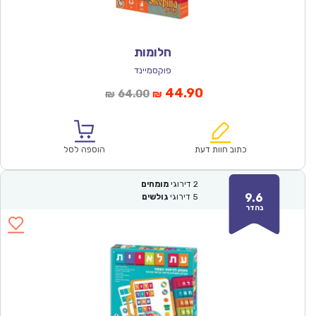
חלומות
פוקסמיינד
המחיר
המחיר
44.90
64.00
₪
₪
הנוכחי
המקורי
הוא:
היה:
₪64.00.
₪44.90.
כתוב חוות דעת
הוספה לסל
2
דירוגי
מומחים
9.6
5
דירוגי
גולשים
נהדר