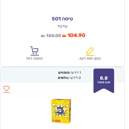
טיסה 501
קודקוד
המחיר
המחיר
104.90
150.00
₪
₪
הנוכחי
המקורי
הוא:
היה:
₪150.00.
₪104.90.
כתוב חוות דעת
הוספה לסל
1
דירוגי
מומחים
8.8
0
דירוגי
גולשים
טוב מאוד