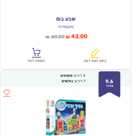
שבע בום
פוקסמיינד
המחיר
המחיר
42.00
60.00
₪
₪
הנוכחי
המקורי
הוא:
היה:
₪60.00.
₪42.00.
כתוב חוות דעת
הוספה לסל
3
דירוגי
מומחים
9.6
7
דירוגי
גולשים
נהדר