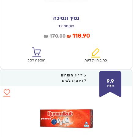
נסיך ונסיכה
פוקסמיינד
המחיר
המחיר
118.90
170.00
₪
₪
הנוכחי
המקורי
הוא:
היה:
₪170.00.
₪118.90.
כתוב חוות דעת
הוספה לסל
3
דירוגי
מומחים
9.9
7
דירוגי
גולשים
מצוין