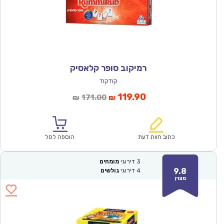
רמיקוב סופר קלאסיק
קודקוד
המחיר
המחיר
119.90
171.00
₪
₪
הנוכחי
המקורי
הוא:
היה:
₪171.00.
₪119.90.
כתוב חוות דעת
הוספה לסל
3
דירוגי
מומחים
9.8
4
דירוגי
גולשים
מצוין