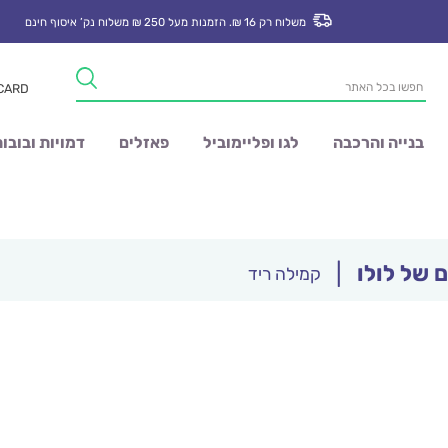
משלוח רק 16 ₪. הזמנות מעל 250 ₪ משלוח נק’ איסוף חינם
Products
 CARD
search
בנייה והרכבה
לגו ופליימוביל
פאזלים
דמויות ובובו
 של לולו
|
קמילה ריד