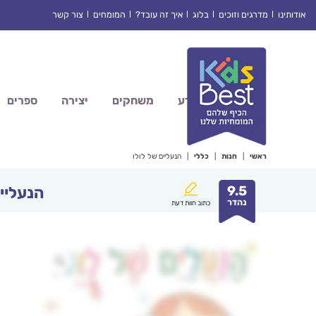
Ski
אודותינו
מדרגים וזוכים
בלוג
איך זה עובד?
המומחים
צור קשר
t
conten
מדע
משחקים
יצירה
ספרים
ראשי
|
חנות
|
כללי
|
הנעליים של לולו
9.5
הנעליים
נהדר
כתוב חוות דעת