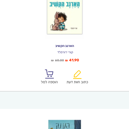
הארנב הקשיב
קורי דורפלד
המחיר
המחיר
41.90
60.00
₪
₪
הנוכחי
המקורי
הוא:
היה:
₪60.00.
₪41.90.
כתוב חוות דעת
הוספה לסל