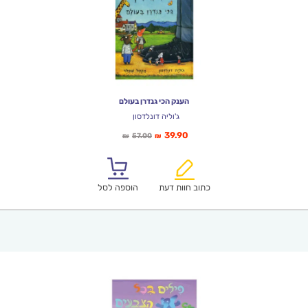
הענק הכי גנדרן בעולם
ג'וליה דונלדסון
המחיר
המחיר
39.90
57.00
₪
₪
הנוכחי
המקורי
הוא:
היה:
₪57.00.
₪39.90.
כתוב חוות דעת
הוספה לסל