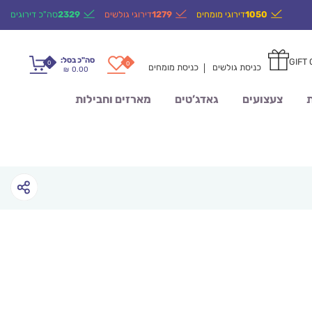
1050
דירוגי מומחים
1279
דירוגי גולשים
2329
סה"כ דירוגים
סה"כ בסל:
GIFT
0
0
כניסת גולשים
כניסת מומחים
0.00
₪
ת
צעצועים
גאדג’טים
מארזים וחבילות