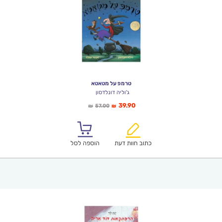
טרמפ על מטאטא
ג'וליה דונלדסון
המחיר
המחיר
39.90
57.00
₪
₪
הנוכחי
המקורי
הוא:
היה:
₪57.00.
₪39.90.
כתוב חוות דעת
הוספה לסל