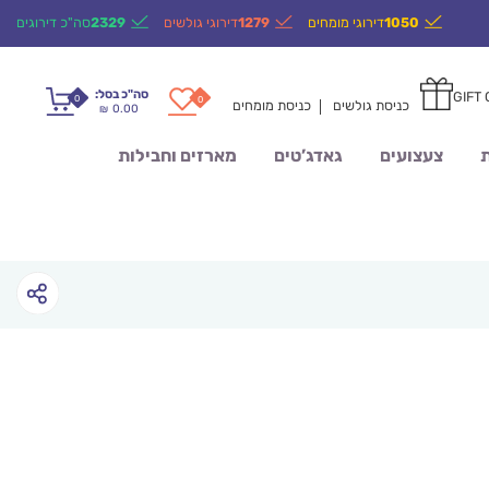
1050
דירוגי מומחים
1279
דירוגי גולשים
2329
סה"כ דירוגים
סה"כ בסל:
GIFT
0
0
כניסת גולשים
כניסת מומחים
0.00
₪
ת
צעצועים
גאדג’טים
מארזים וחבילות