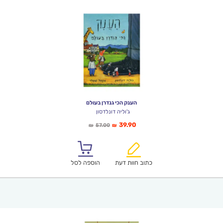
הענק הכי גנדרן בעולם
ג'וליה דונלדסון
המחיר
המחיר
39.90
57.00
₪
₪
הנוכחי
המקורי
הוא:
היה:
₪57.00.
₪39.90.
כתוב חוות דעת
הוספה לסל