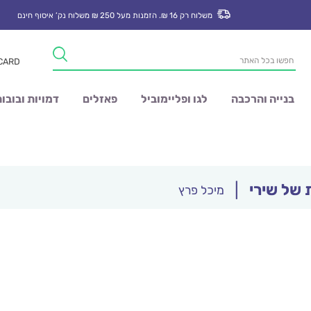
משלוח רק 16 ₪. הזמנות מעל 250 ₪ משלוח נק’ איסוף חינם
Products
 CARD
search
בנייה והרכבה
לגו ופליימוביל
פאזלים
דמויות ובובו
 של שירי
|
מיכל פרץ