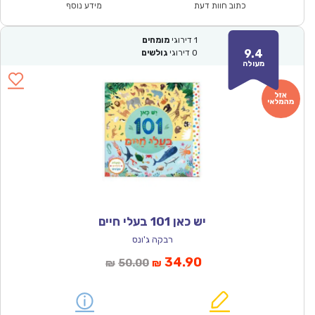
₪184.00.
₪129.00.
כתוב חוות דעת
מידע נוסף
1
דירוגי
מומחים
9.4
0
דירוגי
גולשים
מעולה
יש כאן 101 בעלי חיים
רבקה ג'ונס
המחיר
המחיר
34.90
50.00
₪
₪
הנוכחי
המקורי
הוא:
היה: