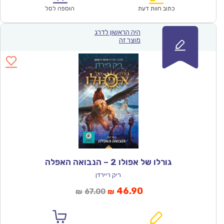
₪100.00.
₪69.90.
כתוב חוות דעת
הוספה לסל
היה הראשון לדרג
מוצר זה
גורלו של אפולו 2 – הנבואה האפלה
ריק ריירדן
המחיר
המחיר
46.90
67.00
₪
₪
הנוכחי
המקורי
הוא:
היה: