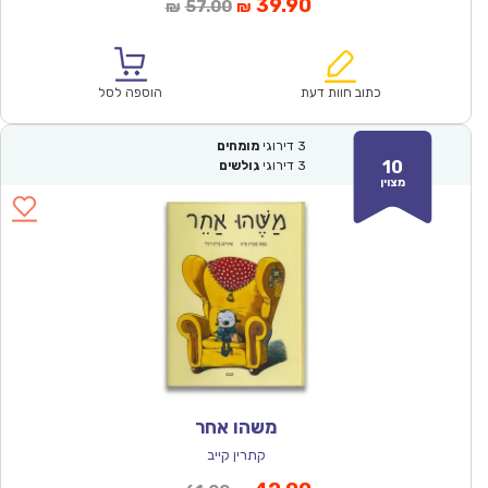
המחיר
המחיר
39.90
57.00
₪
₪
הנוכחי
המקורי
הוא:
היה:
₪57.00.
₪39.90.
כתוב חוות דעת
הוספה לסל
3
דירוגי
מומחים
10
3
דירוגי
גולשים
מצוין
משהו אחר
קתרין קייב