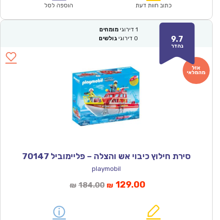
₪50.00.
₪34.90.
כתוב חוות דעת
הוספה לסל
1
דירוגי
מומחים
9.7
0
דירוגי
גולשים
נהדר
סירת חילוץ כיבוי אש והצלה – פליימוביל 70147
playmobil
המחיר
המחיר
129.00
184.00
₪
₪
הנוכחי
המקורי
הוא:
היה: