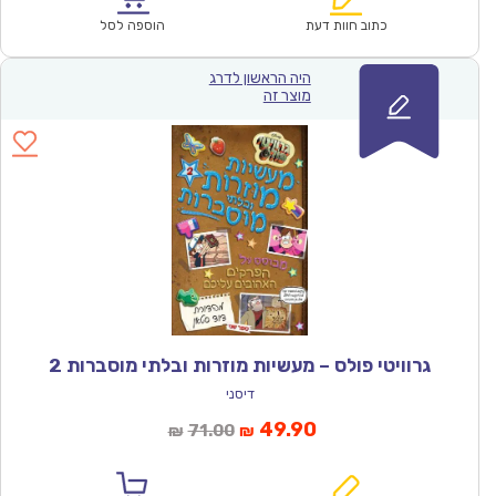
₪64.00.
₪44.90.
כתוב חוות דעת
הוספה לסל
היה הראשון לדרג
מוצר זה
גרוויטי פולס – מעשיות מוזרות ובלתי מוסברות 2
דיסני
המחיר
המחיר
49.90
71.00
₪
₪
הנוכחי
המקורי
הוא:
היה: