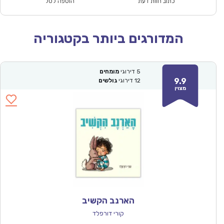
₪56.00.
₪38.90.
כתוב חוות דעת
הוספה לסל
המדורגים ביותר בקטגוריה
5
דירוגי
מומחים
9.9
12
דירוגי
גולשים
מצוין
הארנב הקשיב
קורי דורפלד