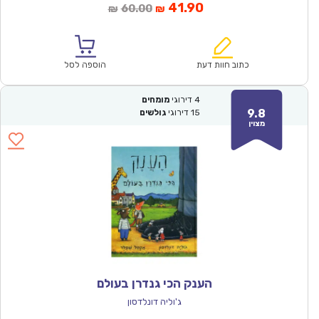
המחיר
המחיר
41.90
60.00
₪
₪
הנוכחי
המקורי
הוא:
היה:
₪60.00.
₪41.90.
כתוב חוות דעת
הוספה לסל
4
דירוגי
מומחים
9.8
15
דירוגי
גולשים
מצוין
הענק הכי גנדרן בעולם
ג'וליה דונלדסון