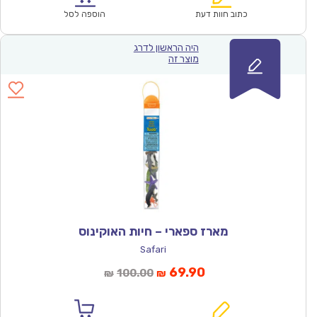
₪71.00.
₪49.90.
כתוב חוות דעת
הוספה לסל
היה הראשון לדרג
מוצר זה
מארז ספארי – חיות האוקינוס
Safari
המחיר
המחיר
69.90
100.00
₪
₪
הנוכחי
המקורי
הוא:
היה: