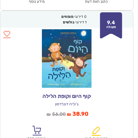
₪50.00.
₪34.90.
כתוב חוות דעת
מידע נוסף
0
דירוגי
מומחים
9.4
1
דירוגי
גולשים
מעולה
קוף היום וקופת הלילה
ג'וליה דונלדסון
המחיר
המחיר
38.90
56.00
₪
₪
הנוכחי
המקורי
הוא:
היה: