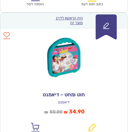
₪67.00.
₪46.90.
כתוב חוות דעת
הוספה לסל
היה הראשון לדרג
מוצר זה
חוט ומחט – דיאמנט
דיאמנט
המחיר
המחיר
34.90
50.00
₪
₪
הנוכחי
המקורי
הוא:
היה: