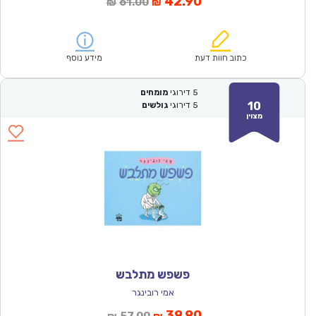
המחיר
המחיר
42.90
61.00
₪
₪
הנוכחי
המקורי
הוא:
היה:
₪61.00.
₪42.90.
כתוב חוות דעת
מידע נוסף
5
דירוגי
מומחים
10
5
דירוגי
גולשים
מצוין
פשפש מתלבש
אמי רובינגר
המחיר
המחיר
39.90