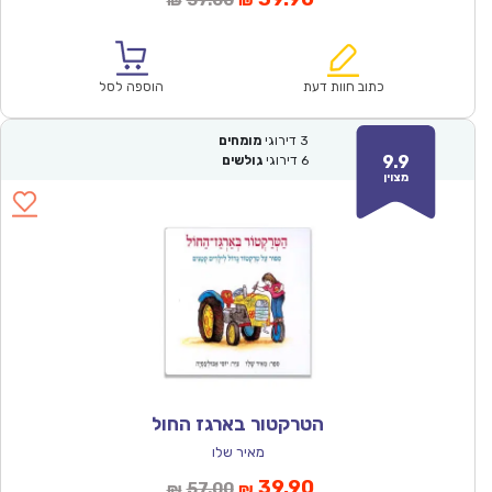
57.00
₪
₪
הנוכחי
המקורי
הוא:
היה:
₪57.00.
₪39.90.
כתוב חוות דעת
הוספה לסל
3
דירוגי
מומחים
9.9
6
דירוגי
גולשים
מצוין
הטרקטור בארגז החול
מאיר שלו
המחיר
המחיר
39.90
57.00
₪
₪