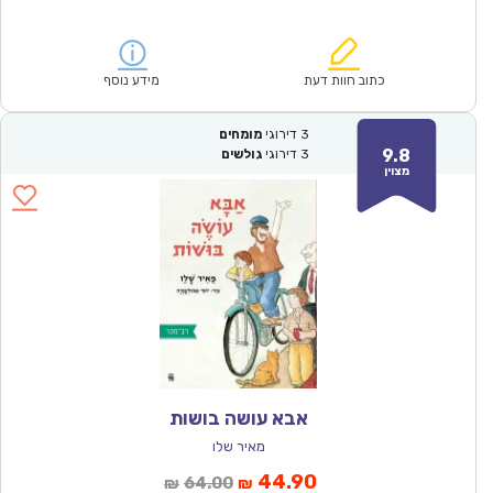
הנוכחי
המקורי
הוא:
היה:
₪61.00.
₪42.90.
כתוב חוות דעת
מידע נוסף
3
דירוגי
מומחים
9.8
3
דירוגי
גולשים
מצוין
אבא עושה בושות
מאיר שלו
המחיר
המחיר
44.90
64.00
₪
₪