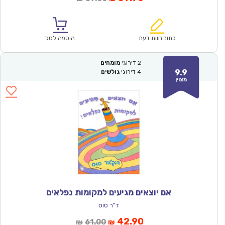
הנוכחי
המקורי
הוא:
היה:
₪57.00.
₪39.90.
כתוב חוות דעת
הוספה לסל
2
דירוגי
מומחים
9.9
4
דירוגי
גולשים
מצוין
אם יוצאים מגיעים למקומות נפלאים
ד"ר סוס
המחיר
המחיר
42.90
61.00
₪
₪