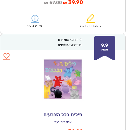
המחיר
המחיר
39.90
57.00
₪
₪
הנוכחי
המקורי
הוא:
היה:
₪57.00.
₪39.90.
כתוב חוות דעת
מידע נוסף
2
דירוגי
מומחים
9.9
11
דירוגי
גולשים
מצוין
פילים בכל הצבעים
אמי רובינגר