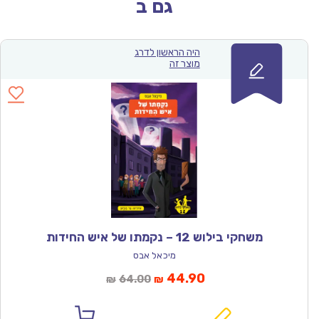
גם ב
היה הראשון לדרג
מוצר זה
משחקי בילוש 12 – נקמתו של איש החידות
מיכאל אבס
המחיר
המחיר
44.90
64.00
₪
₪
הנוכחי
המקורי
הוא:
היה: