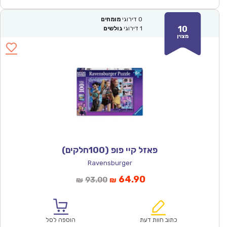
0
דירוגי
מומחים
10
1
דירוגי
גולשים
מצוין
פאזל קיי פופ (100חלקים)
Ravensburger
המחיר
המחיר
64.90
93.00
₪
₪
הנוכחי
המקורי
הוא:
היה:
₪93.00.
₪64.90.
כתוב חוות דעת
הוספה לסל