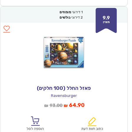
1
דירוגי
מומחים
9.9
2
דירוגי
גולשים
מצוין
פאזל החלל (100 חלקים)
Ravensburger
המחיר
המחיר
64.90
93.00
₪
₪
הנוכחי
המקורי
הוא:
היה:
₪93.00.
₪64.90.
כתוב חוות דעת
הוספה לסל