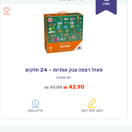
מצוין
פאזל רצפה ענק אותיות – 24 חלקים
ישראטויס
המחיר
המחיר
42.90
61.00
₪
₪
הנוכחי
המקורי
הוא:
היה:
₪61.00.
₪42.90.
כתוב חוות דעת
מידע נוסף