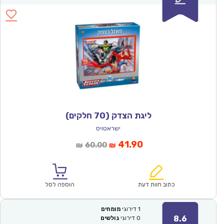
ליגת הצדק (70 חלקים)
ישראטויס
המחיר
המחיר
41.90
60.00
₪
₪
הנוכחי
המקורי
הוא:
היה:
₪60.00.
₪41.90.
כתוב חוות דעת
הוספה לסל
1
דירוגי
מומחים
8.6
0
דירוגי
גולשים