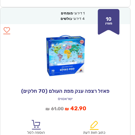
1
דירוגי
מומחים
10
4
דירוגי
גולשים
מצוין
פאזל רצפה ענק מפת העולם (70 חלקים)
ישראטויס
המחיר
המחיר
42.90
61.00
₪
₪
הנוכחי
המקורי
הוא:
היה:
₪61.00.
₪42.90.
כתוב חוות דעת
הוספה לסל