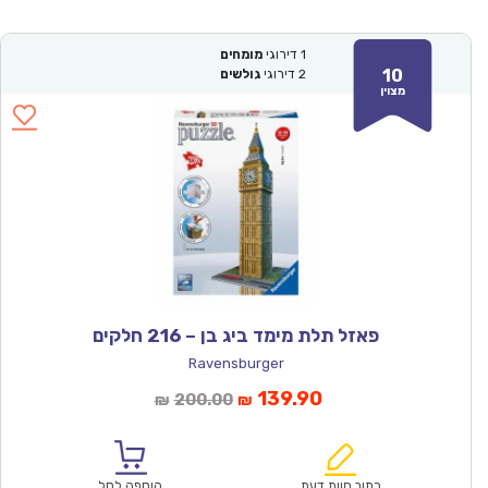
1
דירוגי
מומחים
10
2
דירוגי
גולשים
מצוין
פאזל תלת מימד ביג בן – 216 חלקים
Ravensburger
המחיר
המחיר
139.90
200.00
₪
₪
הנוכחי
המקורי
הוא:
היה:
₪200.00.
₪139.90.
כתוב חוות דעת
הוספה לסל