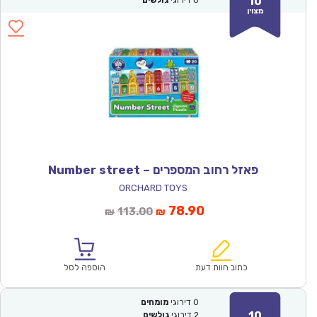
10
0
דירוגי
גולשים
מצוין
פאזל רחוב המספרים – Number street
ORCHARD TOYS
המחיר
המחיר
78.90
113.00
₪
₪
הנוכחי
המקורי
הוא:
היה:
₪113.00.
₪78.90.
כתוב חוות דעת
הוספה לסל
0
דירוגי
מומחים
10
2
דירוגי
גולשים