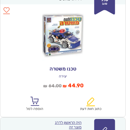
טוב
טכנו משטרה
יצירה
המחיר
המחיר
44.90
64.00
₪
₪
הנוכחי
המקורי
הוא:
היה:
₪64.00.
₪44.90.
כתוב חוות דעת
הוספה לסל
היה הראשון לדרג
מוצר זה