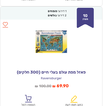
1
דירוגי
מומחים
10
2
דירוגי
גולשים
מצוין
פאזל מפת עולם בעלי חיים (300 חלקים)
Ravensburger
המחיר
המחיר
69.90
100.00
₪
₪
הנוכחי
המקורי
הוא:
היה:
₪100.00.
₪69.90.
כתוב חוות דעת
הוספה לסל