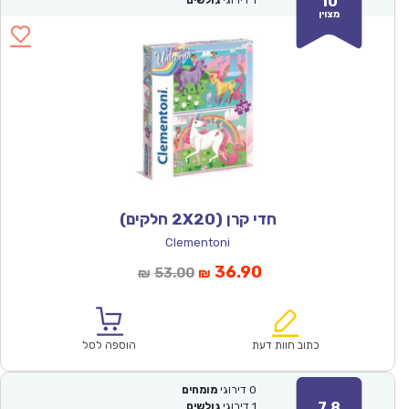
10
1
דירוגי
גולשים
מצוין
חדי קרן (2X20 חלקים)
Clementoni
המחיר
המחיר
36.90
53.00
₪
₪
הנוכחי
המקורי
הוא:
היה:
₪53.00.
₪36.90.
כתוב חוות דעת
הוספה לסל
0
דירוגי
מומחים
7.8
1
דירוגי
גולשים