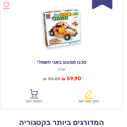
טכנו ממונע באגי חשמלי
יצירה
המחיר
המחיר
59.90
86.00
₪
₪
הנוכחי
המקורי
הוא:
היה:
₪86.00.
₪59.90.
כתוב חוות דעת
הוספה לסל
המדורגים ביותר בקטגוריה