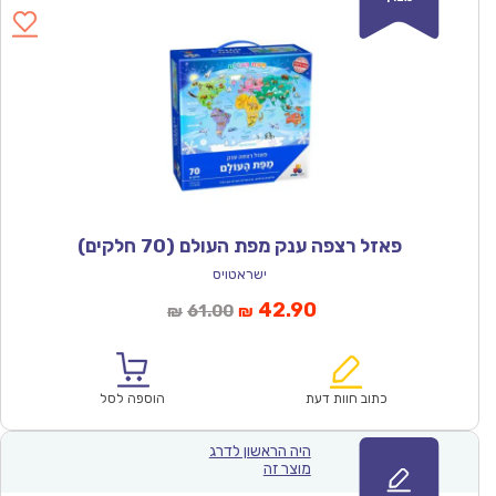
פאזל רצפה ענק מפת העולם (70 חלקים)
ישראטויס
המחיר
המחיר
42.90
61.00
₪
₪
הנוכחי
המקורי
הוא:
היה:
₪61.00.
₪42.90.
כתוב חוות דעת
הוספה לסל
היה הראשון לדרג
מוצר זה