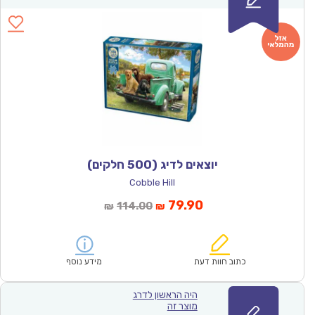
יוצאים לדיג (500 חלקים)
Cobble Hill
המחיר
המחיר
79.90
114.00
₪
₪
הנוכחי
המקורי
הוא:
היה:
₪114.00.
₪79.90.
כתוב חוות דעת
מידע נוסף
היה הראשון לדרג
מוצר זה