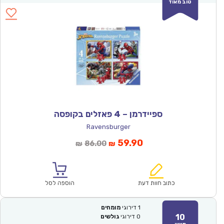
טוב מאוד
ספיידרמן – 4 פאזלים בקופסה
Ravensburger
המחיר
המחיר
59.90
86.00
₪
₪
הנוכחי
המקורי
הוא:
היה:
₪86.00.
₪59.90.
כתוב חוות דעת
הוספה לסל
1
דירוגי
מומחים
10
0
דירוגי
גולשים