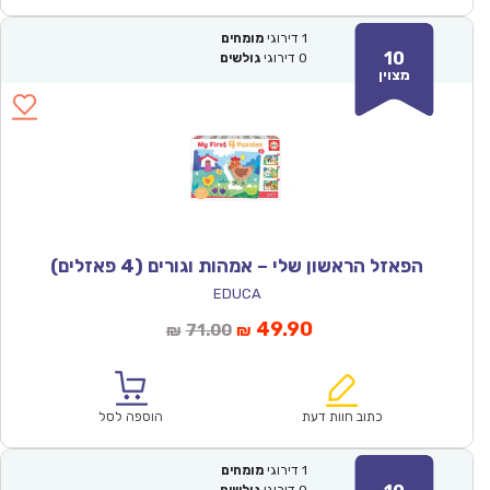
1
דירוגי
מומחים
10
0
דירוגי
גולשים
מצוין
הפאזל הראשון שלי – אמהות וגורים (4 פאזלים)
EDUCA
המחיר
המחיר
49.90
71.00
₪
₪
הנוכחי
המקורי
הוא:
היה:
₪71.00.
₪49.90.
כתוב חוות דעת
הוספה לסל
1
דירוגי
מומחים