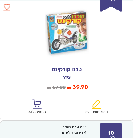
מצוין
טכנו קורקינט
יצירה
המחיר
המחיר
39.90
57.00
₪
₪
הנוכחי
המקורי
הוא:
היה:
₪57.00.
₪39.90.
כתוב חוות דעת
הוספה לסל
1
דירוגי
מומחים
10
4
דירוגי
גולשים
מצוין