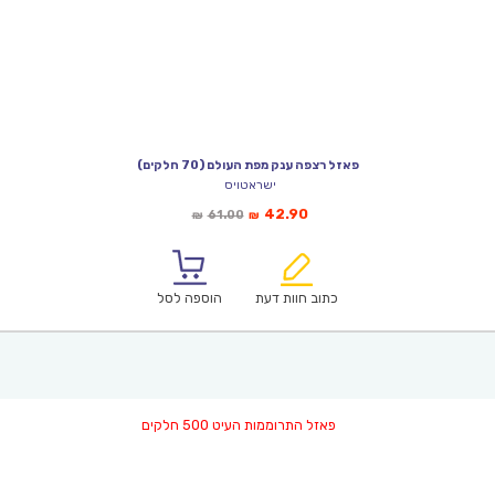
פאזל רצפה ענק מפת העולם (70 חלקים)
ישראטויס
המחיר
המחיר
42.90
61.00
₪
₪
הנוכחי
המקורי
הוא:
היה:
₪61.00.
₪42.90.
כתוב חוות דעת
הוספה לסל