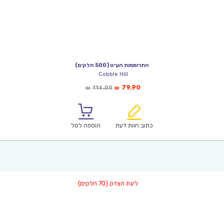
התרוממות העיט (500 חלקים)
Cobble Hill
המחיר
המחיר
79.90
114.00
₪
₪
הנוכחי
המקורי
הוא:
היה:
₪114.00.
₪79.90.
כתוב חוות דעת
הוספה לסל