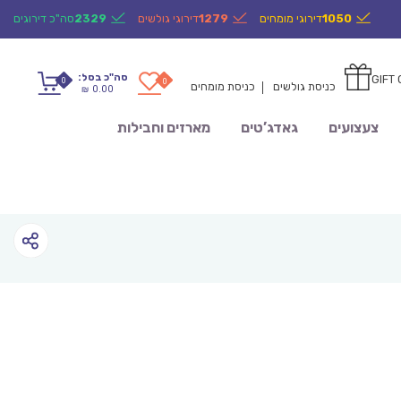
1050
דירוגי מומחים
1279
דירוגי גולשים
2329
סה"כ דירוגים
סה"כ בסל:
GIFT
0
0
כניסת גולשים
כניסת מומחים
0.00
₪
צעצועים
גאדג’טים
מארזים וחבילות