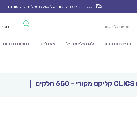
משלוח רק 16 ₪. הזמנות מעל 250 ₪ משלוח נק’ איסוף חינם
Products
 CARD
search
בנייה והרכבה
לגו ופליימוביל
פאזלים
דמויות ובובות
קים
|