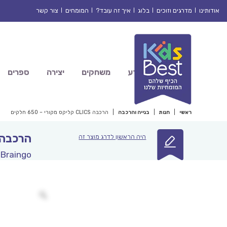
Ski
אודותינו
מדרגים וזוכים
בלוג
איך זה עובד?
המומחים
צור קשר
t
conten
מדע
משחקים
יצירה
ספרים
ראשי
|
חנות
|
בנייה והרכבה
|
הרכבה CLICS קליקס מקורי – 650 חלקים
הרכבה CLICS קליקס מקורי – 650 חל
היה הראשון לדרג מוצר זה
Braingo