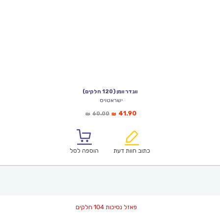
וונדר וומן (120 חלקים)
ישראטויס
המחיר
המחיר
41.90
60.00
₪
₪
הנוכחי
המקורי
הוא:
היה:
₪60.00.
₪41.90.
כתוב חוות דעת
הוספה לסל