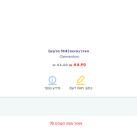
פאזל נסיכות (104 חלקים)
Clementoni
המחיר
המחיר
44.90
64.00
₪
₪
הנוכחי
המקורי
הוא:
היה:
₪64.00.
₪44.90.
כתוב חוות דעת
מידע נוסף