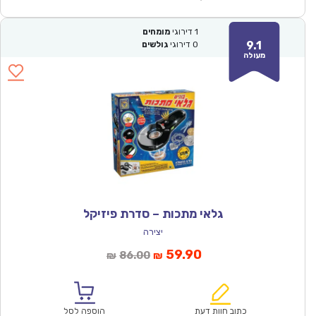
1
דירוגי
מומחים
9.1
0
דירוגי
גולשים
מעולה
גלאי מתכות – סדרת פיזיקל
יצירה
המחיר
המחיר
59.90
86.00
₪
₪
הנוכחי
המקורי
הוא:
היה:
₪86.00.
₪59.90.
כתוב חוות דעת
הוספה לסל