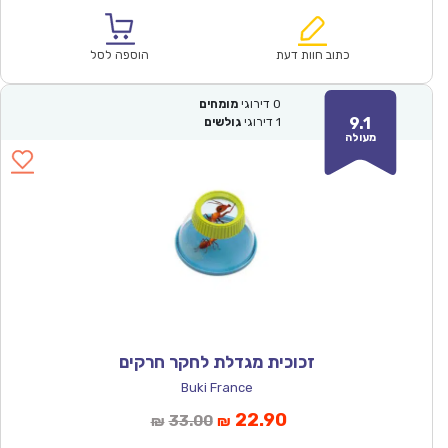
הנוכחי
המקורי
הוא:
היה:
₪227.00.
₪159.00.
כתוב חוות דעת
הוספה לסל
0
דירוגי
מומחים
9.1
1
דירוגי
גולשים
מעולה
זכוכית מגדלת לחקר חרקים
Buki France
המחיר
המחיר
22.90
33.00
₪
₪
הנוכחי
המקורי