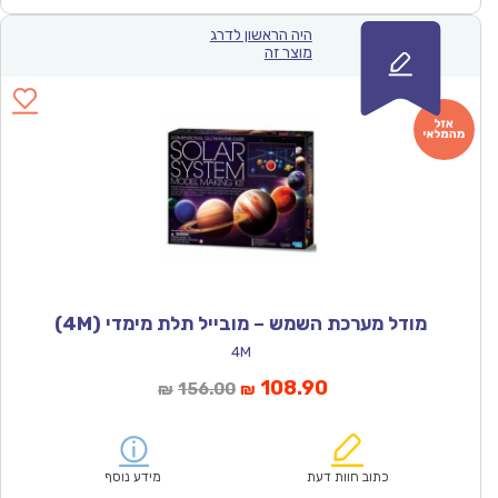
היה הראשון לדרג
מוצר זה
מודל מערכת השמש – מובייל תלת מימדי (4M)
4M
המחיר
המחיר
108.90
156.00
₪
₪
הנוכחי
המקורי
הוא:
היה:
₪156.00.
₪108.90.
כתוב חוות דעת
מידע נוסף