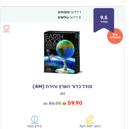
1
דירוגי
מומחים
9.5
0
דירוגי
גולשים
נהדר
מודל כדור הארץ והירח (4M)
4M
המחיר
המחיר
59.90
86.00
₪
₪
הנוכחי
המקורי
הוא:
היה:
₪86.00.
₪59.90.
כתוב חוות דעת
מידע נוסף