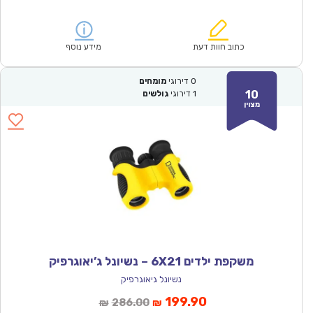
הנוכחי
המקורי
הוא:
היה:
₪28.00.
₪19.90.
כתוב חוות דעת
מידע נוסף
0
דירוגי
מומחים
10
1
דירוגי
גולשים
מצוין
משקפת ילדים 6X21 – נשיונל ג’יאוגרפיק
נשיונל גיאוגרפיק
המחיר
המחיר
199.90
286.00
₪
₪