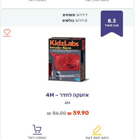
1
דירוגי
מומחים
8.3
0
דירוגי
גולשים
טוב מאוד
אזעקה לחדר – 4M
4M
המחיר
המחיר
59.90
86.00
₪
₪
הנוכחי
המקורי
הוא:
היה:
₪86.00.
₪59.90.
כתוב חוות דעת
הוספה לסל