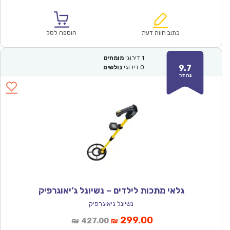
הנוכחי
המקורי
הוא:
היה:
₪286.00.
₪199.90.
כתוב חוות דעת
הוספה לסל
1
דירוגי
מומחים
9.7
0
דירוגי
גולשים
נהדר
גלאי מתכות לילדים – נשיונל ג’יאוגרפיק
נשיונל גיאוגרפיק
המחיר
המחיר
299.00
427.00
₪
₪