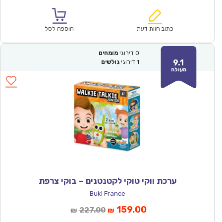
הנוכחי
המקורי
הוא:
היה:
₪93.00.
₪64.90.
כתוב חוות דעת
הוספה לסל
0
דירוגי
מומחים
9.1
1
דירוגי
גולשים
מעולה
ערכת ווקי טוקי לקטנטנים – בוקי צרפת
Buki France
המחיר
המחיר
159.00
227.00
₪
₪