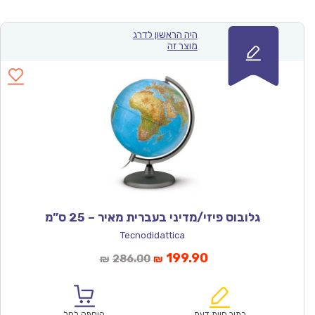
היה הראשון לדרג
מוצר זה
גלובוס פיזי/מדיני בעברית מאיר – 25 ס”מ
Tecnodidattica
המחיר
המחיר
199.90
286.00
₪
₪
הנוכחי
המקורי
הוא:
היה:
₪286.00.
₪199.90.
כתוב חוות דעת
הוספה לסל