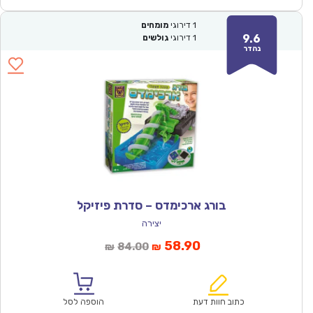
1
דירוגי
מומחים
9.6
1
דירוגי
גולשים
נהדר
בורג ארכימדס – סדרת פיזיקל
יצירה
המחיר
המחיר
58.90
84.00
₪
₪
הנוכחי
המקורי
הוא:
היה:
₪84.00.
₪58.90.
כתוב חוות דעת
הוספה לסל