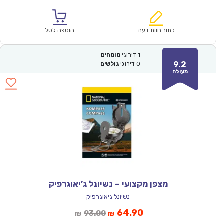
הנוכחי
המקורי
הוא:
היה:
₪427.00.
₪299.00.
כתוב חוות דעת
הוספה לסל
1
דירוגי
מומחים
9.2
0
דירוגי
גולשים
מעולה
מצפן מקצועי – נשיונל ג’יאוגרפיק
נשיונל גיאוגרפיק
המחיר
המחיר
64.90
93.00
₪
₪