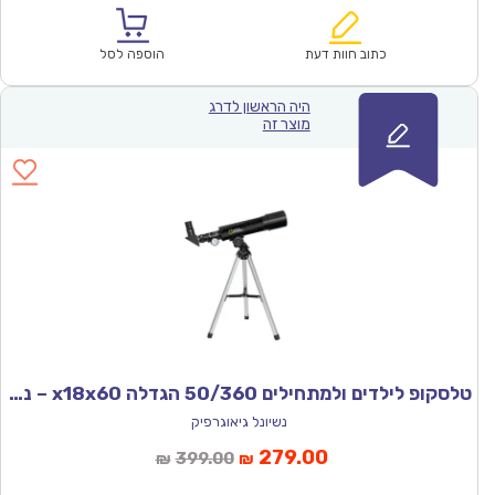
הוא:
היה:
₪670.00.
₪469.00.
כתוב חוות דעת
הוספה לסל
היה הראשון לדרג
מוצר זה
טלסקופ לילדים ולמתחילים 50/360 הגדלה x18x60 – נשיונל גיאוגרפיק.
נשיונל גיאוגרפיק
המחיר
המחיר
279.00
399.00
₪
₪
הנוכחי
המקורי