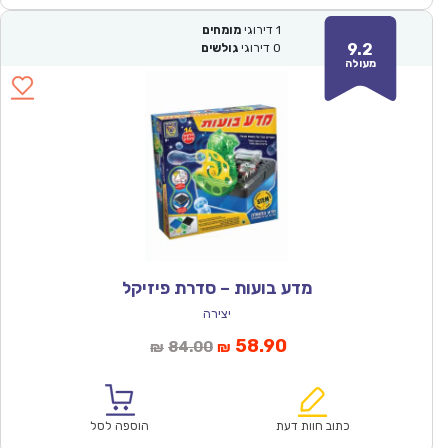
1
דירוגי
מומחים
9.2
0
דירוגי
גולשים
מעולה
מדע בועות – סדרת פיזיקל
יצירה
המחיר
המחיר
58.90
84.00
₪
₪
הנוכחי
המקורי
הוא:
היה:
₪84.00.
₪58.90.
כתוב חוות דעת
הוספה לסל