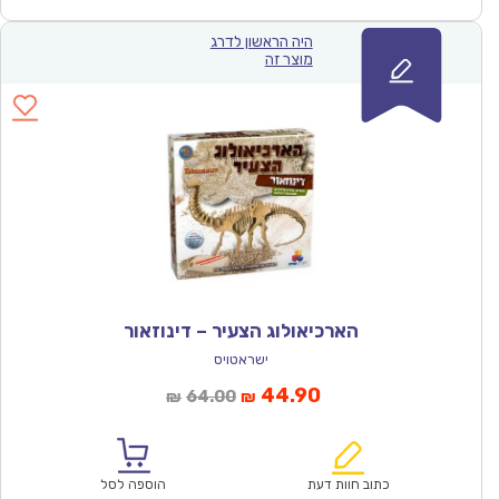
היה הראשון לדרג
מוצר זה
הארכיאולוג הצעיר – דינוזאור
ישראטויס
המחיר
המחיר
44.90
64.00
₪
₪
הנוכחי
המקורי
הוא:
היה:
₪64.00.
₪44.90.
כתוב חוות דעת
הוספה לסל