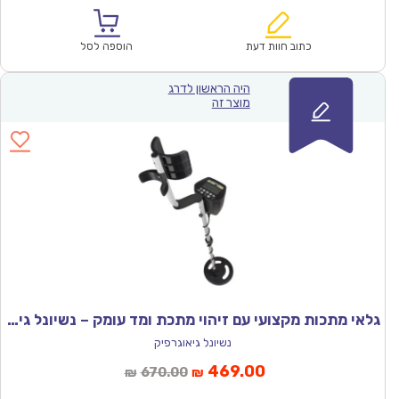
הוא:
היה:
₪33.00.
₪22.90.
כתוב חוות דעת
הוספה לסל
היה הראשון לדרג
מוצר זה
גלאי מתכות מקצועי עם זיהוי מתכת ומד עומק – נשיונל גיאוגרפיק
נשיונל גיאוגרפיק
המחיר
המחיר
469.00
670.00
₪
₪
הנוכחי
המקורי