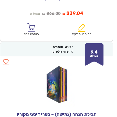
המחיר
המחיר
239.04
366.00
₪
₪
החל מ:
הנוכחי
המקורי
הוא:
היה:
₪366.00.
₪239.04.
כתוב חוות דעת
הוספה לסל
1
דירוגי
מומחים
9.4
0
דירוגי
גולשים
מעולה
חבילת הנחה (גמישה) – ספרי דיסני מקורי!