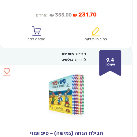
המחיר
המחיר
231.70
355.00
₪
₪
החל מ:
הנוכחי
המקורי
הוא:
היה:
₪355.00.
₪231.70.
כתוב חוות דעת
הוספה לסל
1
דירוגי
מומחים
9.4
0
דירוגי
גולשים
מעולה
חבילת הנחה (גמישה) – פיפ ופוזי