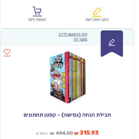
הנוכחי
המקורי
הוא:
היה:
₪57.00.
₪39.90.
כתוב חוות דעת
הוספה לסל
היה הראשון לדרג
מוצר זה
חבילת הנחה (גמישה) – קפטן תחתונים
המחיר
המחיר
315.93
484.00
₪
₪
החל מ: