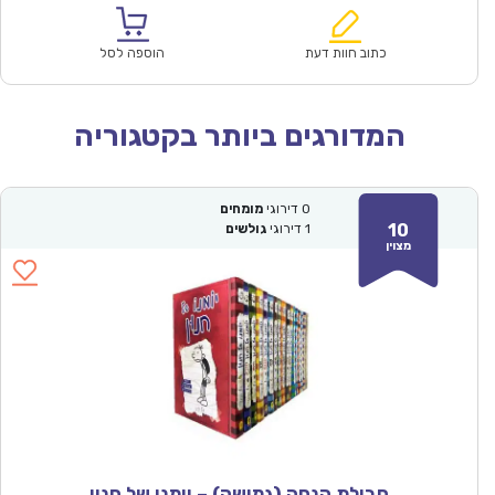
הוא:
היה:
₪300.00.
₪194.55.
כתוב חוות דעת
הוספה לסל
המדורגים ביותר בקטגוריה
0
דירוגי
מומחים
10
1
דירוגי
גולשים
מצוין
חבילת הנחה (גמישה) – יומנו של חנון