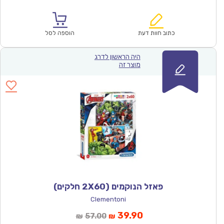
הנוכחי
המקורי
הוא:
היה:
₪363.00.
₪236.51.
כתוב חוות דעת
הוספה לסל
היה הראשון לדרג
מוצר זה
פאזל הנוקמים (2X60 חלקים)
Clementoni
המחיר
המחיר
39.90
57.00
₪
₪