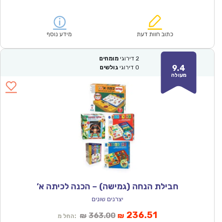
הנוכחי
המקורי
הוא:
היה:
₪229.00.
₪148.29.
כתוב חוות דעת
מידע נוסף
2
דירוגי
מומחים
9.4
0
דירוגי
גולשים
מעולה
חבילת הנחה (גמישה) – הכנה לכיתה א’
יצרנים שונים
המחיר
המחיר
236.51
363.00
₪
₪
החל מ: