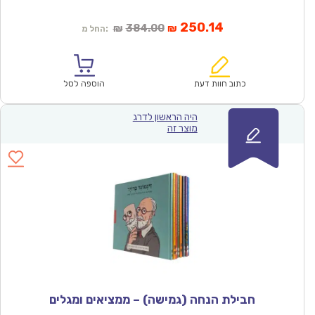
המחיר
המחיר
250.14
384.00
₪
₪
החל מ:
הנוכחי
המקורי
הוא:
היה:
₪384.00.
₪250.14.
כתוב חוות דעת
הוספה לסל
היה הראשון לדרג
מוצר זה
חבילת הנחה (גמישה) – ממציאים ומגלים