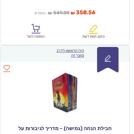
המחיר
המחיר
358.56
549.00
₪
₪
החל מ:
הנוכחי
המקורי
הוא:
היה:
₪549.00.
₪358.56.
כתוב חוות דעת
הוספה לסל
היה הראשון לדרג
מוצר זה
חבילת הנחה (גמישה) – מדריך לגיבורות על