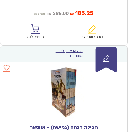
המחיר
המחיר
185.25
285.00
₪
₪
החל מ:
הנוכחי
המקורי
הוא:
היה:
₪285.00.
₪185.25.
כתוב חוות דעת
הוספה לסל
היה הראשון לדרג
מוצר זה
חבילת הנחה (גמישה) – אווטאר