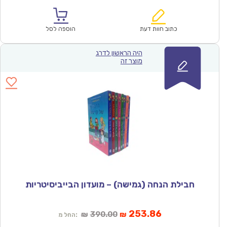
הנוכחי
המקורי
הוא:
היה:
₪366.00.
₪239.04.
כתוב חוות דעת
הוספה לסל
היה הראשון לדרג
מוצר זה
חבילת הנחה (גמישה) – מועדון הבייביסיטריות
המחיר
המחיר
253.86
390.00
₪
₪
החל מ:
הנוכחי
המקורי