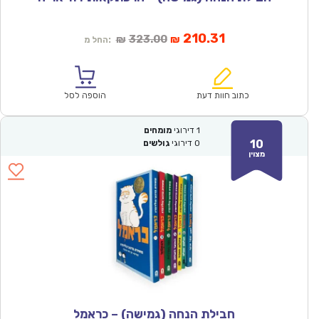
המחיר
המחיר
210.31
323.00
₪
₪
החל מ:
הנוכחי
המקורי
הוא:
היה:
₪323.00.
₪210.31.
כתוב חוות דעת
הוספה לסל
1
דירוגי
מומחים
10
0
דירוגי
גולשים
מצוין
חבילת הנחה (גמישה) – כראמל