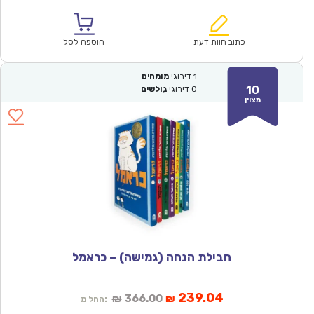
הנוכחי
המקורי
הוא:
היה:
₪484.00.
₪315.93.
כתוב חוות דעת
הוספה לסל
1
דירוגי
מומחים
10
0
דירוגי
גולשים
מצוין
חבילת הנחה (גמישה) – כראמל
המחיר
המחיר
239.04
366.00
₪
₪
החל מ: