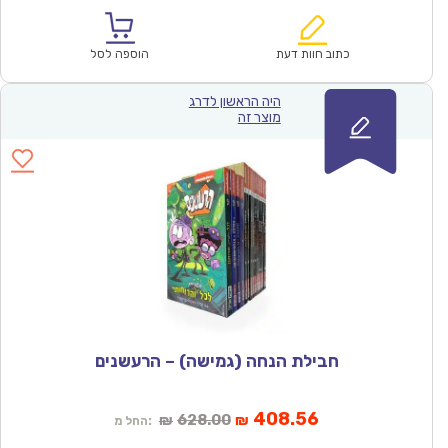
הוא:
היה:
₪390.00.
₪253.86.
כתוב חוות דעת
הוספה לסל
היה הראשון לדרג
מוצר זה
חבילת הנחה (גמישה) – הרעשנים
המחיר
המחיר
408.56
628.00
₪
₪
החל מ:
הנוכחי
המקורי