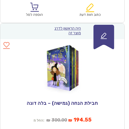
הוא:
היה:
₪628.00.
₪408.56.
כתוב חוות דעת
הוספה לסל
היה הראשון לדרג
מוצר זה
חבילת הנחה (גמישה) – בלה דונה
המחיר
המחיר
194.55
300.00
₪
₪
החל מ:
הנוכחי
המקורי