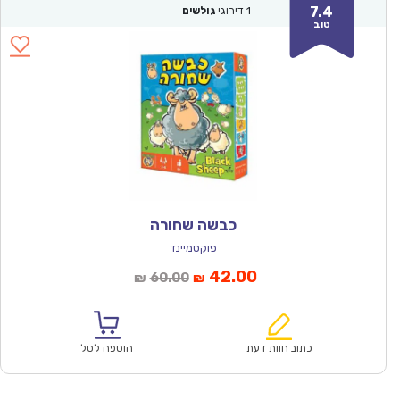
7.4
1
דירוגי
גולשים
טוב
כבשה שחורה
פוקסמיינד
המחיר
המחיר
42.00
60.00
₪
₪
הנוכחי
המקורי
הוא:
היה:
₪60.00.
₪42.00.
כתוב חוות דעת
הוספה לסל