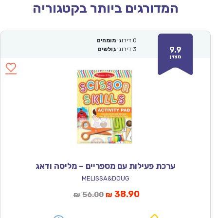
המדורגים ביותר בקטגוריה
0
דירוגי
מומחים
9.9
3
דירוגי
גולשים
מצוין
ערכת פעילות עם מספריים – מליסה ודאג
MELISSA&DOUG
המחיר
המחיר
38.90
56.00
₪
₪
הנוכחי
המקורי