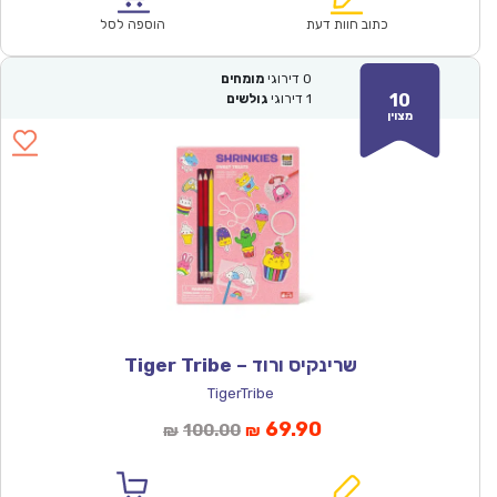
₪53.00.
₪36.90.
כתוב חוות דעת
הוספה לסל
0
דירוגי
מומחים
10
1
דירוגי
גולשים
מצוין
שרינקיס ורוד – Tiger Tribe
TigerTribe
המחיר
המחיר
69.90
100.00
₪
₪
הנוכחי
המקורי
הוא:
היה: