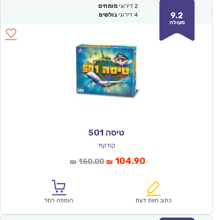
2
דירוגי
מומחים
9.2
4
דירוגי
גולשים
מעולה
טיסה 501
קודקוד
המחיר
המחיר
104.90
150.00
₪
₪
הנוכחי
המקורי
הוא:
היה:
₪150.00.
₪104.90.
כתוב חוות דעת
הוספה לסל