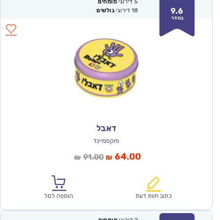
5
דירוגי
מומחים
9.6
18
דירוגי
גולשים
נהדר
דאבל
פוקסמיינד
המחיר
המחיר
64.00
91.00
₪
₪
הנוכחי
המקורי
הוא:
היה:
₪91.00.
₪64.00.
כתוב חוות דעת
הוספה לסל