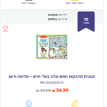
₪57.00.
₪39.90.
כתוב חוות דעת
הוספה לסל
1
דירוגי
מומחים
10
0
דירוגי
גולשים
מצוין
חוברת מדבקות חפש וגלה בעלי חיים – מליסה ודאג
MELISSA&DOUG
המחיר
המחיר
36.90
53.00
₪
₪
הנוכחי
המקורי
הוא:
היה: