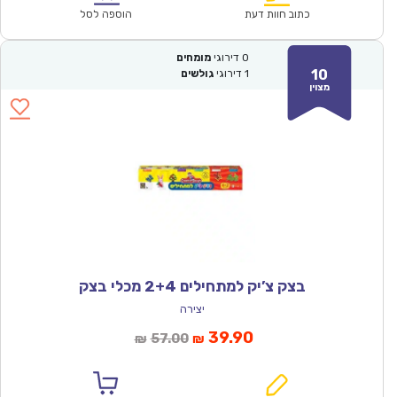
₪57.00.
₪39.90.
כתוב חוות דעת
הוספה לסל
0
דירוגי
מומחים
10
1
דירוגי
גולשים
מצוין
בצק צ’יק למתחילים 2+4 מכלי בצק
יצירה
המחיר
המחיר
39.90
57.00
₪
₪
הנוכחי
המקורי
הוא:
היה: