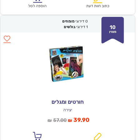
₪100.00.
₪69.90.
כתוב חוות דעת
הוספה לסל
0
דירוגי
מומחים
10
1
דירוגי
גולשים
מצוין
חורטים ומגלים
יצירה
המחיר
המחיר
39.90
57.00
₪
₪
הנוכחי
המקורי
הוא:
היה: