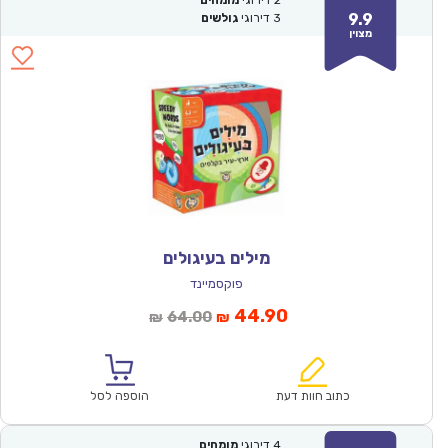
2
דירוגי
מומחים
9.9
3
דירוגי
גולשים
מצוין
מילים בעיגולים
פוקסמיינד
המחיר
המחיר
44.90
64.00
₪
₪
הנוכחי
המקורי
הוא:
היה:
₪64.00.
₪44.90.
כתוב חוות דעת
הוספה לסל
4
דירוגי
מומחים