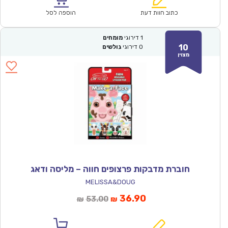
₪53.00.
₪36.90.
כתוב חוות דעת
הוספה לסל
1
דירוגי
מומחים
10
0
דירוגי
גולשים
מצוין
חוברת מדבקות פרצופים חווה – מליסה ודאג
MELISSA&DOUG
המחיר
המחיר
36.90
53.00
₪
₪
הנוכחי
המקורי
הוא:
היה: