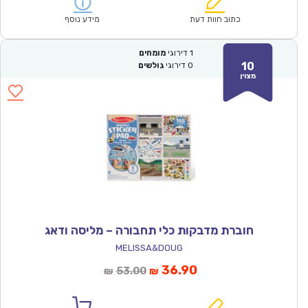
הוא:
היה:
₪53.00.
₪36.90.
כתוב חוות דעת
מידע נוסף
1
דירוגי
מומחים
10
0
דירוגי
גולשים
מצוין
חוברת מדבקות כלי תחבורה – מליסה ודאג
MELISSA&DOUG
המחיר
המחיר
36.90
53.00
₪
₪
הנוכחי
המקורי
הוא:
היה: