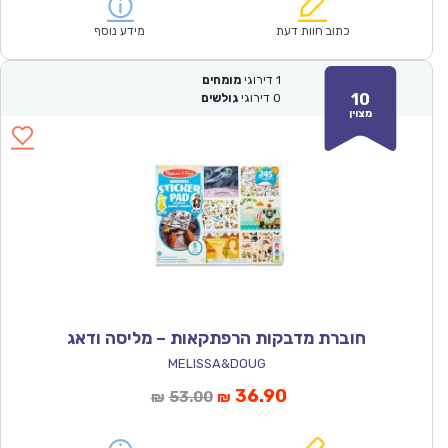
הוא:
היה:
₪56.00.
₪38.90.
כתוב חוות דעת
מידע נוסף
1
דירוגי
מומחים
10
0
דירוגי
גולשים
מצוין
חוברת מדבקות הרפתקאות – מליסה ודאג
MELISSA&DOUG
המחיר
המחיר
36.90
53.00
₪
₪
הנוכחי
המקורי