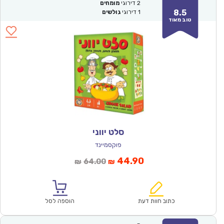
2
דירוגי
מומחים
8.5
1
דירוגי
גולשים
טוב מאוד
סלט יווני
פוקסמיינד
המחיר
המחיר
44.90
64.00
₪
₪
הנוכחי
המקורי
הוא:
היה:
₪64.00.
₪44.90.
כתוב חוות דעת
הוספה לסל