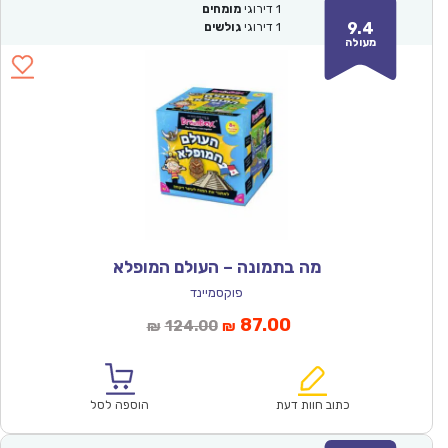
1
דירוגי
מומחים
9.4
1
דירוגי
גולשים
מעולה
מה בתמונה – העולם המופלא
פוקסמיינד
המחיר
המחיר
87.00
124.00
₪
₪
הנוכחי
המקורי
הוא:
היה:
₪124.00.
₪87.00.
כתוב חוות דעת
הוספה לסל