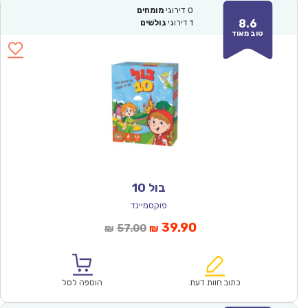
0
דירוגי
מומחים
8.6
1
דירוגי
גולשים
טוב מאוד
בול 10
פוקסמיינד
המחיר
המחיר
39.90
57.00
₪
₪
הנוכחי
המקורי
הוא:
היה:
₪57.00.
₪39.90.
כתוב חוות דעת
הוספה לסל