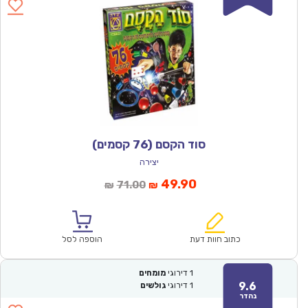
סוד הקסם (76 קסמים)
יצירה
המחיר
המחיר
49.90
71.00
₪
₪
הנוכחי
המקורי
הוא:
היה:
₪71.00.
₪49.90.
כתוב חוות דעת
הוספה לסל
1
דירוגי
מומחים
9.6
1
דירוגי
גולשים
נהדר