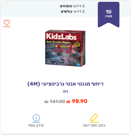
0
דירוגי
מומחים
10
2
דירוגי
גולשים
מצוין
ריחוף מגנטי אנטי גרביטציוני (4M)
4M
המחיר
המחיר
98.90
141.00
₪
₪
הנוכחי
המקורי
הוא:
היה:
₪141.00.
₪98.90.
כתוב חוות דעת
מידע נוסף