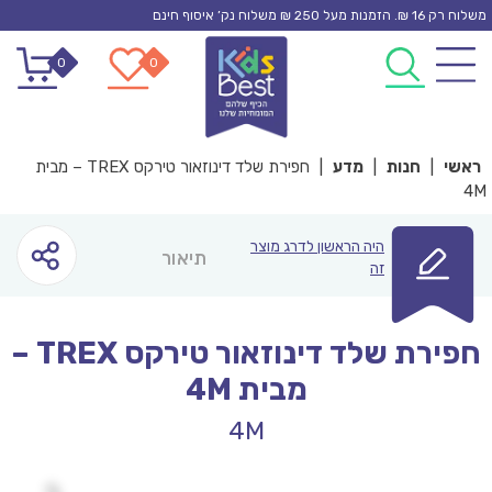
Ski
משלוח רק 16 ₪. הזמנות מעל 250 ₪ משלוח נק’ איסוף חינם
t
0
0
conten
ראשי
|
חנות
|
מדע
|
חפירת שלד דינוזאור טירקס TREX – מבית
4M
היה הראשון לדרג מוצר
תיאור
זה
חפירת שלד דינוזאור טירקס TREX –
מבית 4M
4M