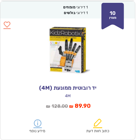
1
דירוגי
מומחים
10
1
דירוגי
גולשים
מצוין
יד רובוטית ממונעת (4M)
4M
המחיר
המחיר
89.90
128.00
₪
₪
הנוכחי
המקורי
הוא:
היה:
₪128.00.
₪89.90.
כתוב חוות דעת
מידע נוסף