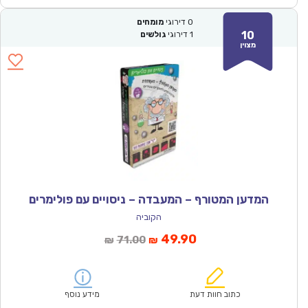
0
דירוגי
מומחים
10
1
דירוגי
גולשים
מצוין
המדען המטורף – המעבדה – ניסויים עם פולימרים
הקוביה
המחיר
המחיר
49.90
71.00
₪
₪
הנוכחי
המקורי
הוא:
היה:
₪71.00.
₪49.90.
כתוב חוות דעת
מידע נוסף