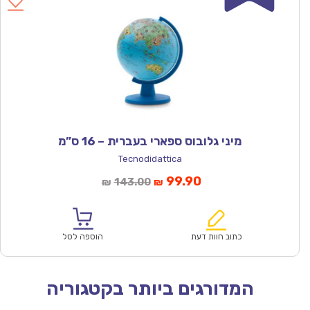
מיני גלובוס ספארי בעברית – 16 ס”מ
Tecnodidattica
המחיר
המחיר
99.90
143.00
₪
₪
הנוכחי
המקורי
הוא:
היה:
₪143.00.
₪99.90.
כתוב חוות דעת
הוספה לסל
המדורגים ביותר בקטגוריה