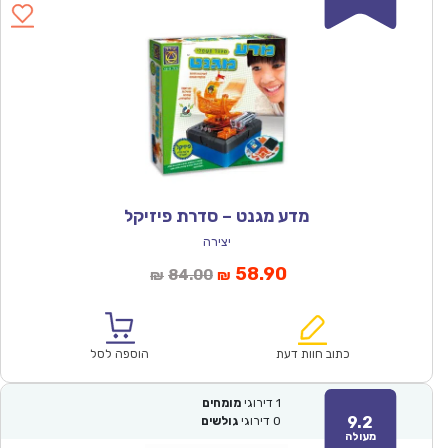
מדע מגנט – סדרת פיזיקל
יצירה
המחיר
המחיר
58.90
84.00
₪
₪
הנוכחי
המקורי
הוא:
היה:
₪84.00.
₪58.90.
כתוב חוות דעת
הוספה לסל
1
דירוגי
מומחים
9.2
0
דירוגי
גולשים
מעולה