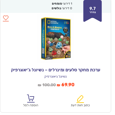
1
דירוגי
מומחים
9.7
0
דירוגי
גולשים
נהדר
ערכת מחקר סלעים ומינרלים – נשיונל ג’יאוגרפיק
נשיונל גיאוגרפיק
המחיר
המחיר
69.90
100.00
₪
₪
הנוכחי
המקורי
הוא:
היה:
₪100.00.
₪69.90.
כתוב חוות דעת
הוספה לסל