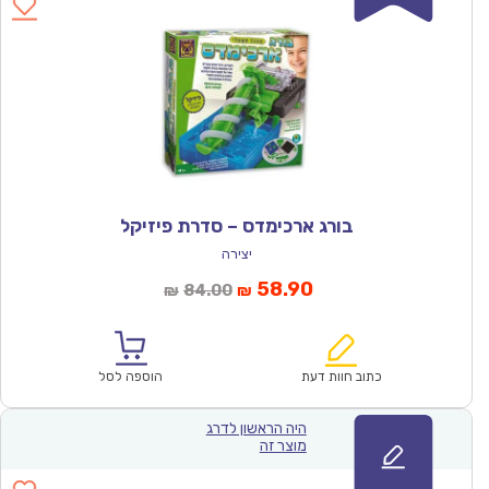
בורג ארכימדס – סדרת פיזיקל
יצירה
המחיר
המחיר
58.90
84.00
₪
₪
הנוכחי
המקורי
הוא:
היה:
₪84.00.
₪58.90.
כתוב חוות דעת
הוספה לסל
היה הראשון לדרג
מוצר זה