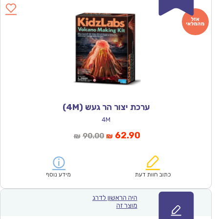
ערכת יצור הר געש (4M)
4M
המחיר
המחיר
62.90
90.00
₪
₪
הנוכחי
המקורי
הוא:
היה:
₪90.00.
₪62.90.
כתוב חוות דעת
מידע נוסף
היה הראשון לדרג
מוצר זה