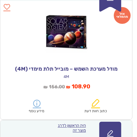
מודל מערכת השמש – מובייל תלת מימדי (4M)
4M
המחיר
המחיר
108.90
156.00
₪
₪
הנוכחי
המקורי
הוא:
היה:
₪156.00.
₪108.90.
כתוב חוות דעת
מידע נוסף
היה הראשון לדרג
מוצר זה