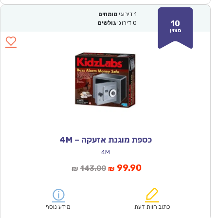
1
דירוגי
מומחים
10
0
דירוגי
גולשים
מצוין
כספת מוגנת אזעקה – 4M
4M
המחיר
המחיר
99.90
143.00
₪
₪
הנוכחי
המקורי
הוא:
היה:
₪143.00.
₪99.90.
כתוב חוות דעת
מידע נוסף