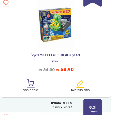
מדע בועות – סדרת פיזיקל
יצירה
המחיר
המחיר
58.90
84.00
₪
₪
הנוכחי
המקורי
הוא:
היה:
₪84.00.
₪58.90.
כתוב חוות דעת
הוספה לסל
0
דירוגי
מומחים
9.2
1
דירוגי
גולשים
מעולה