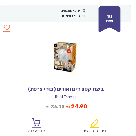
0
דירוגי
מומחים
10
1
דירוגי
גולשים
מצוין
ביצת קסם דינוזאורים (בוקי צרפת)
Buki France
המחיר
המחיר
24.90
36.00
₪
₪
הנוכחי
המקורי
הוא:
היה:
₪36.00.
₪24.90.
כתוב חוות דעת
הוספה לסל