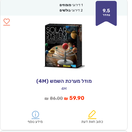
1
דירוגי
מומחים
9.5
2
דירוגי
גולשים
נהדר
מודל מערכת השמש (4M)
4M
המחיר
המחיר
59.90
86.00
₪
₪
הנוכחי
המקורי
הוא:
היה:
₪86.00.
₪59.90.
כתוב חוות דעת
מידע נוסף