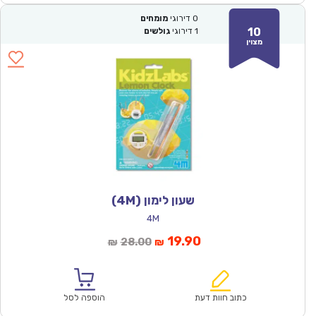
0
דירוגי
מומחים
10
1
דירוגי
גולשים
מצוין
שעון לימון (4M)
4M
המחיר
המחיר
19.90
28.00
₪
₪
הנוכחי
המקורי
הוא:
היה:
₪28.00.
₪19.90.
כתוב חוות דעת
הוספה לסל