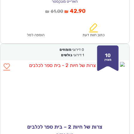
הארייט מונקסטר
המחיר
המחיר
42.90
61.00
₪
₪
הנוכחי
המקורי
הוא:
היה:
₪61.00.
₪42.90.
כתוב חוות דעת
הוספה לסל
0
דירוגי
מומחים
10
1
דירוגי
גולשים
מצוין
צרות של חיות 2 – בית ספר לכלבים