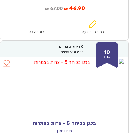
המחיר
המחיר
46.90
67.00
₪
₪
הנוכחי
המקורי
הוא:
היה:
₪67.00.
₪46.90.
כתוב חוות דעת
הוספה לסל
0
דירוגי
מומחים
10
1
דירוגי
גולשים
מצוין
בלגן בכיתה 5 – צרות בצמרות
טום ווטסון