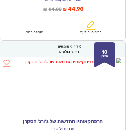
המחיר
המחיר
44.90
64.00
₪
₪
הנוכחי
המקורי
הוא:
היה:
₪64.00.
₪44.90.
כתוב חוות דעת
הוספה לסל
0
דירוגי
מומחים
10
1
דירוגי
גולשים
מצוין
הרפתקאותיו החדשות של ג’ורג’ הסקרן
מרגרט וה"א ריי