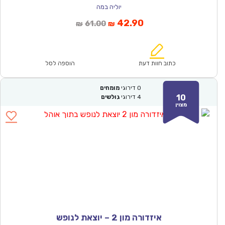
יוליה במה
המחיר
המחיר
42.90
61.00
₪
₪
הנוכחי
המקורי
הוא:
היה:
₪61.00.
₪42.90.
כתוב חוות דעת
הוספה לסל
0
דירוגי
מומחים
10
4
דירוגי
גולשים
מצוין
איזדורה מון 2 – יוצאת לנופש