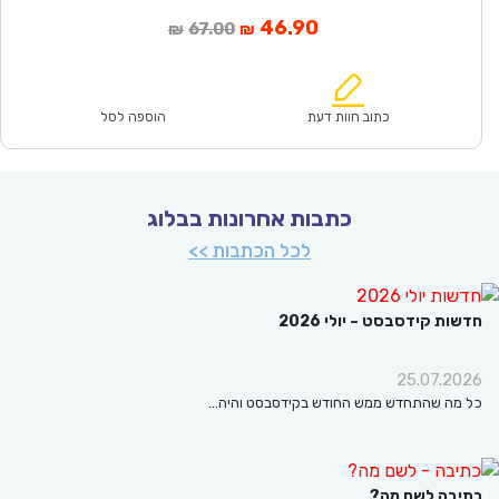
המחיר
המחיר
46.90
67.00
₪
₪
הנוכחי
המקורי
הוא:
היה:
₪67.00.
₪46.90.
כתוב חוות דעת
הוספה לסל
כתבות אחרונות בבלוג
לכל הכתבות >>
ת קידסבסט – יולי 2026
25.07.2
ה שהתחדש ממש החודש בקידסבסט והיה…
בה לשם מה?