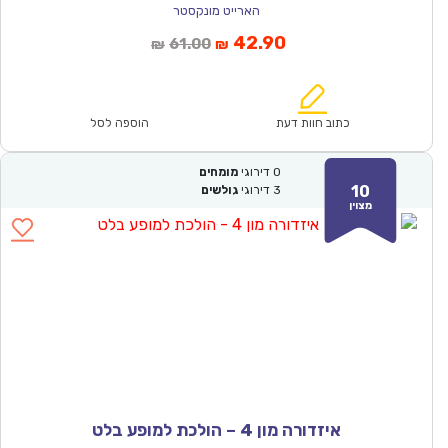
הארייט מונקסטר
המחיר
המחיר
42.90
61.00
₪
₪
הנוכחי
המקורי
הוא:
היה:
₪61.00.
₪42.90.
כתוב חוות דעת
הוספה לסל
0
דירוגי
מומחים
10
3
דירוגי
גולשים
מצוין
איזדורה מון 4 – הולכת למופע בלט