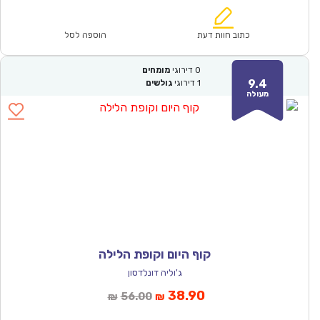
הוא:
היה:
₪98.00.
₪68.90.
כתוב חוות דעת
הוספה לסל
0
דירוגי
מומחים
9.4
1
דירוגי
גולשים
מעולה
קוף היום וקופת הלילה
ג'וליה דונלדסון
המחיר
המחיר
38.90
56.00
₪
₪
הנוכחי
המקורי