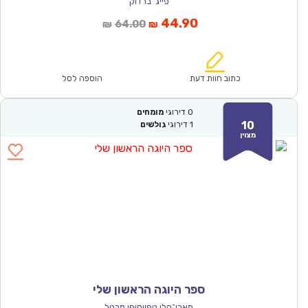
פייג' ברדוק
המחיר
המחיר
44.90
64.00
₪
₪
הנוכחי
המקורי
הוא:
היה:
₪64.00.
₪44.90.
כתוב חוות דעת
הוספה לסל
0
דירוגי
מומחים
10
1
דירוגי
גולשים
מצוין
ספר היוגה הראשון שלי
מארי־הלן טפיןסופי מרטל