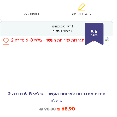
הוא:
היה:
₪143.00.
₪99.90.
כתוב חוות דעת
הוספה לסל
2
דירוגי
מומחים
9.6
0
דירוגי
גולשים
נהדר
חידות מתגרדות לארוחת העשר – גילאי 6-8 סדרה 2
מידעל'ה
המחיר
המחיר
68.90
98.00
₪
₪
הנוכחי
המקורי