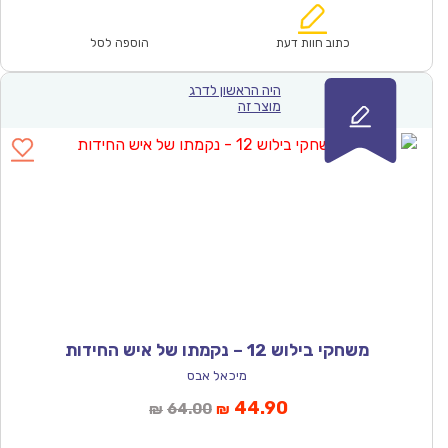
הוא:
היה:
₪61.00.
₪42.90.
כתוב חוות דעת
הוספה לסל
היה הראשון לדרג
מוצר זה
משחקי בילוש 12 – נקמתו של איש החידות
מיכאל אבס
המחיר
המחיר
44.90
64.00
₪
₪
הנוכחי
המקורי