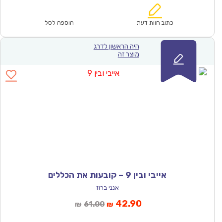
הוא:
היה:
₪56.00.
₪38.90.
כתוב חוות דעת
הוספה לסל
היה הראשון לדרג
מוצר זה
אייבי ובין 9 – קובעות את הכללים
אנני ברוז
המחיר
המחיר
42.90
61.00
₪
₪
הנוכחי
המקורי