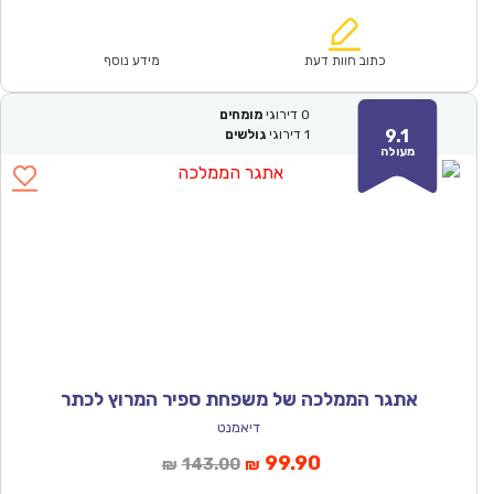
הנוכחי
המקורי
הוא:
היה:
₪93.00.
₪64.90.
כתוב חוות דעת
מידע נוסף
0
דירוגי
מומחים
9.1
1
דירוגי
גולשים
מעולה
אתגר הממלכה של משפחת ספיר המרוץ לכתר
דיאמנט
המחיר
המחיר
99.90
143.00
₪
₪
הנוכחי
המקורי