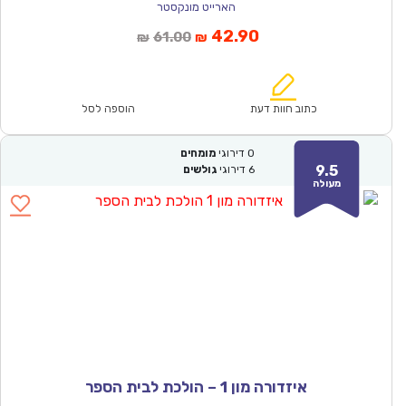
הארייט מונקסטר
המחיר
המחיר
42.90
61.00
₪
₪
הנוכחי
המקורי
הוא:
היה:
₪61.00.
₪42.90.
כתוב חוות דעת
הוספה לסל
0
דירוגי
מומחים
9.5
6
דירוגי
גולשים
מעולה
איזדורה מון 1 – הולכת לבית הספר