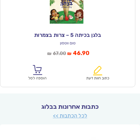
בלגן בכיתה 5 – צרות בצמרות
טום ווטסון
המחיר
המחיר
46.90
67.00
₪
₪
הנוכחי
המקורי
הוא:
היה:
₪67.00.
₪46.90.
כתוב חוות דעת
הוספה לסל
כתבות אחרונות בבלוג
לכל הכתבות >>