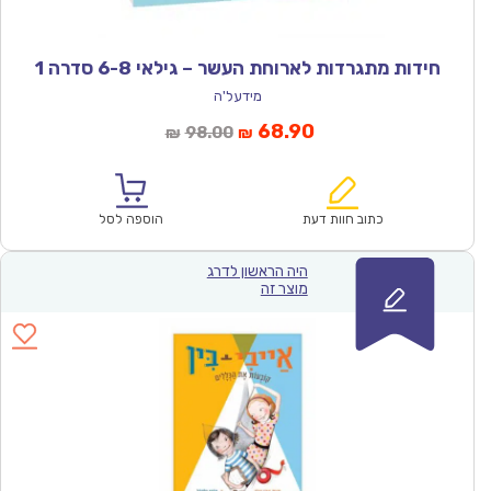
חידות מתגרדות לארוחת העשר – גילאי 6-8 סדרה 1
מידעל'ה
המחיר
המחיר
68.90
98.00
₪
₪
הנוכחי
המקורי
הוא:
היה:
₪98.00.
₪68.90.
כתוב חוות דעת
הוספה לסל
היה הראשון לדרג
מוצר זה