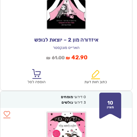
איזדורה מון 2 – יוצאת לנופש
הארייט מונקסטר
המחיר
המחיר
42.90
61.00
₪
₪
הנוכחי
המקורי
הוא:
היה:
₪61.00.
₪42.90.
כתוב חוות דעת
הוספה לסל
0
דירוגי
מומחים
10
3
דירוגי
גולשים
מצוין