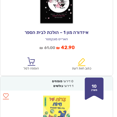
איזדורה מון 1 – הולכת לבית הספר
הארייט מונקסטר
המחיר
המחיר
42.90
61.00
₪
₪
הנוכחי
המקורי
הוא:
היה:
₪61.00.
₪42.90.
כתוב חוות דעת
הוספה לסל
0
דירוגי
מומחים
10
1
דירוגי
גולשים
מצוין