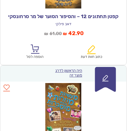
קפטן תחתונים 12 – והסיפור הסוער של מר סרחונסקי
דאב פילקי
המחיר
המחיר
42.90
61.00
₪
₪
הנוכחי
המקורי
הוא:
היה:
₪61.00.
₪42.90.
כתוב חוות דעת
הוספה לסל
היה הראשון לדרג
מוצר זה