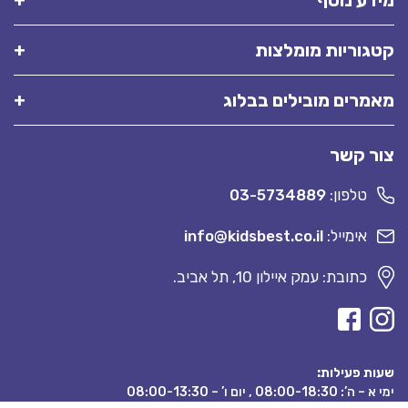
מידע נוסף
קטגוריות מומלצות
מאמרים מובילים בבלוג
צור קשר
טלפון:
03-5734889
אימייל:
info@kidsbest.co.il
כתובת: עמק איילון 10, תל אביב.
שעות פעילות:
ימי א – ה’: 08:00-18:30 , יום ו’ – 08:00-13:30