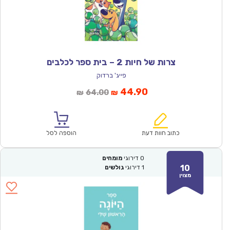
צרות של חיות 2 – בית ספר לכלבים
פייג' ברדוק
המחיר
המחיר
44.90
64.00
₪
₪
הנוכחי
המקורי
הוא:
היה:
₪64.00.
₪44.90.
כתוב חוות דעת
הוספה לסל
0
דירוגי
מומחים
10
1
דירוגי
גולשים
מצוין