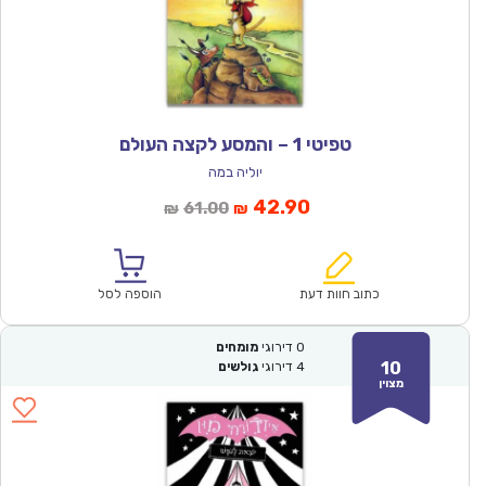
טפיטי 1 – והמסע לקצה העולם
יוליה במה
המחיר
המחיר
42.90
61.00
₪
₪
הנוכחי
המקורי
הוא:
היה:
₪61.00.
₪42.90.
כתוב חוות דעת
הוספה לסל
0
דירוגי
מומחים
10
4
דירוגי
גולשים
מצוין