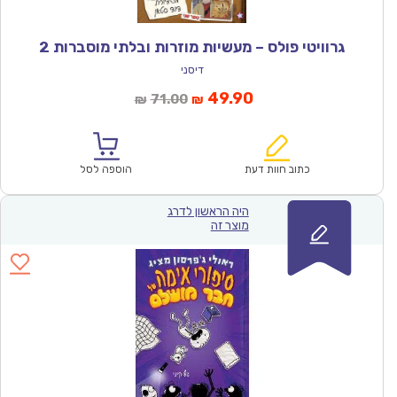
גרוויטי פולס – מעשיות מוזרות ובלתי מוסברות 2
דיסני
המחיר
המחיר
49.90
71.00
₪
₪
הנוכחי
המקורי
הוא:
היה:
₪71.00.
₪49.90.
כתוב חוות דעת
הוספה לסל
היה הראשון לדרג
מוצר זה