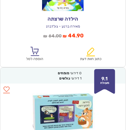
הילדה שרצתה
מאירה ברנע - גולדברג
המחיר
המחיר
44.90
64.00
₪
₪
הנוכחי
המקורי
הוא:
היה:
₪64.00.
₪44.90.
כתוב חוות דעת
הוספה לסל
0
דירוגי
מומחים
9.1
1
דירוגי
גולשים
מעולה