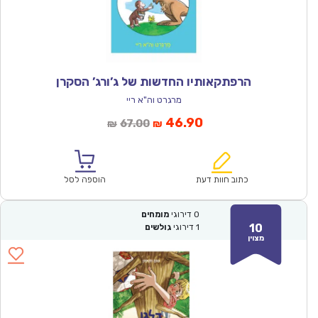
הרפתקאותיו החדשות של ג’ורג’ הסקרן
מרגרט וה"א ריי
המחיר
המחיר
46.90
67.00
₪
₪
הנוכחי
המקורי
הוא:
היה:
₪67.00.
₪46.90.
כתוב חוות דעת
הוספה לסל
0
דירוגי
מומחים
10
1
דירוגי
גולשים
מצוין