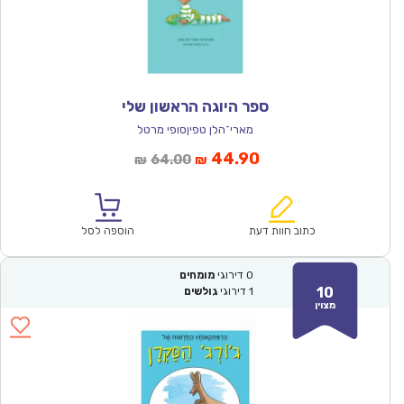
ספר היוגה הראשון שלי
מארי־הלן טפיןסופי מרטל
המחיר
המחיר
44.90
64.00
₪
₪
הנוכחי
המקורי
הוא:
היה:
₪64.00.
₪44.90.
כתוב חוות דעת
הוספה לסל
0
דירוגי
מומחים
10
1
דירוגי
גולשים
מצוין