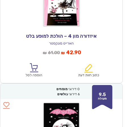
איזדורה מון 4 – הולכת למופע בלט
הארייט מונקסטר
המחיר
המחיר
42.90
61.00
₪
₪
הנוכחי
המקורי
הוא:
היה:
₪61.00.
₪42.90.
כתוב חוות דעת
הוספה לסל
0
דירוגי
מומחים
9.5
6
דירוגי
גולשים
מעולה