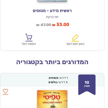
ראשית מידע – מטוסים
חגי ברקת
המחיר
המחיר
33.00
47.00
₪
₪
הנוכחי
המקורי
הוא:
היה:
₪47.00.
₪33.00.
כתוב חוות דעת
הוספה לסל
המדורגים ביותר בקטגוריה
1
דירוגי
מומחים
10
5
דירוגי
גולשים
מצוין