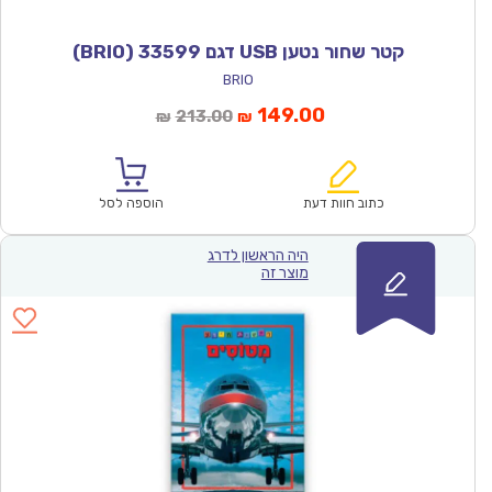
קטר שחור נטען USB דגם 33599 (BRIO)
BRIO
המחיר
המחיר
149.00
213.00
₪
₪
הנוכחי
המקורי
הוא:
היה:
₪213.00.
₪149.00.
כתוב חוות דעת
הוספה לסל
היה הראשון לדרג
מוצר זה