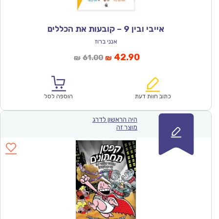
אייבי ובין 9 – קובעות את הכללים
אנני ברוז
המחיר
המחיר
42.90
61.00
₪
₪
הנוכחי
המקורי
הוא:
היה:
₪61.00.
₪42.90.
כתוב חוות דעת
הוספה לסל
היה הראשון לדרג
מוצר זה