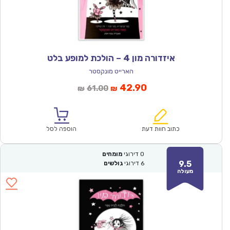
איזדורה מון 4 – הולכת למופע בלט
הארייט מונקסטר
המחיר
המחיר
42.90
61.00
₪
₪
הנוכחי
המקורי
הוא:
היה:
₪61.00.
₪42.90.
כתוב חוות דעת
הוספה לסל
0
דירוגי
מומחים
9.5
6
דירוגי
גולשים
מעולה