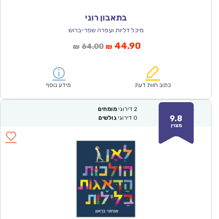
בתאבון רוני
מיכל דליות ועפרה שפר-ברוש
המחיר
המחיר
44.90
64.00
₪
₪
הנוכחי
המקורי
הוא:
היה:
₪64.00.
₪44.90.
כתוב חוות דעת
מידע נוסף
2
דירוגי
מומחים
9.8
0
דירוגי
גולשים
מצוין