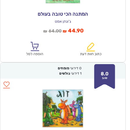
המתנה הכי טובה בעולם
ג'ונתן אמט
המחיר
המחיר
44.90
64.00
₪
₪
הנוכחי
המקורי
הוא:
היה:
₪64.00.
₪44.90.
כתוב חוות דעת
הוספה לסל
0
דירוגי
מומחים
8.0
1
דירוגי
גולשים
טוב