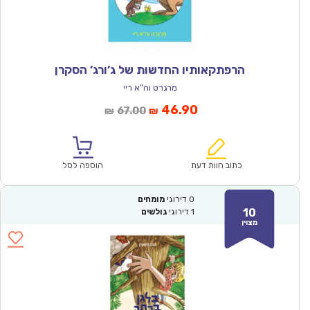
הרפתקאותיו החדשות של ג’ורג’ הסקרן
מרגרט וה"א ריי
המחיר
המחיר
46.90
67.00
₪
₪
הנוכחי
המקורי
הוא:
היה:
₪67.00.
₪46.90.
כתוב חוות דעת
הוספה לסל
0
דירוגי
מומחים
10
1
דירוגי
גולשים
מצוין