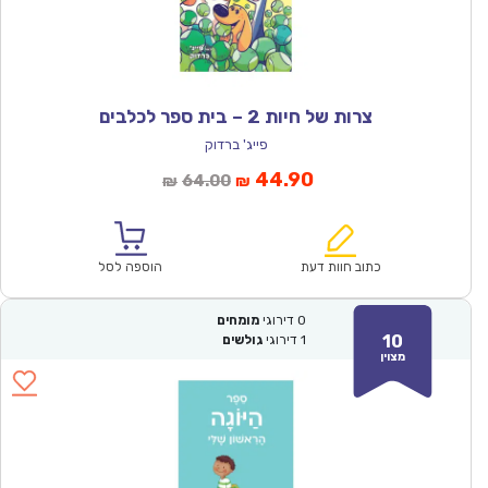
צרות של חיות 2 – בית ספר לכלבים
פייג' ברדוק
המחיר
המחיר
44.90
64.00
₪
₪
הנוכחי
המקורי
הוא:
היה:
₪64.00.
₪44.90.
כתוב חוות דעת
הוספה לסל
0
דירוגי
מומחים
10
1
דירוגי
גולשים
מצוין