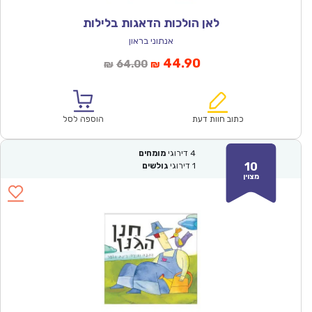
לאן הולכות הדאגות בלילות
אנתוני בראון
המחיר
המחיר
44.90
64.00
₪
₪
הנוכחי
המקורי
הוא:
היה:
₪64.00.
₪44.90.
כתוב חוות דעת
הוספה לסל
4
דירוגי
מומחים
10
1
דירוגי
גולשים
מצוין