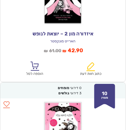
איזדורה מון 2 – יוצאת לנופש
הארייט מונקסטר
המחיר
המחיר
42.90
61.00
₪
₪
הנוכחי
המקורי
הוא:
היה:
₪61.00.
₪42.90.
כתוב חוות דעת
הוספה לסל
0
דירוגי
מומחים
10
3
דירוגי
גולשים
מצוין