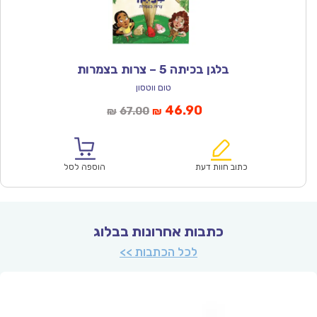
בלגן בכיתה 5 – צרות בצמרות
טום ווטסון
המחיר
המחיר
46.90
67.00
₪
₪
הנוכחי
המקורי
הוא:
היה:
₪67.00.
₪46.90.
כתוב חוות דעת
הוספה לסל
כתבות אחרונות בבלוג
לכל הכתבות >>