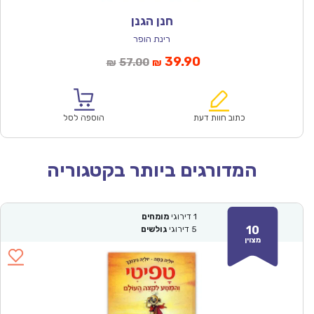
חנן הגנן
רינת הופר
המחיר
המחיר
39.90
57.00
₪
₪
הנוכחי
המקורי
הוא:
היה:
₪57.00.
₪39.90.
כתוב חוות דעת
הוספה לסל
המדורגים ביותר בקטגוריה
1
דירוגי
מומחים
10
5
דירוגי
גולשים
מצוין