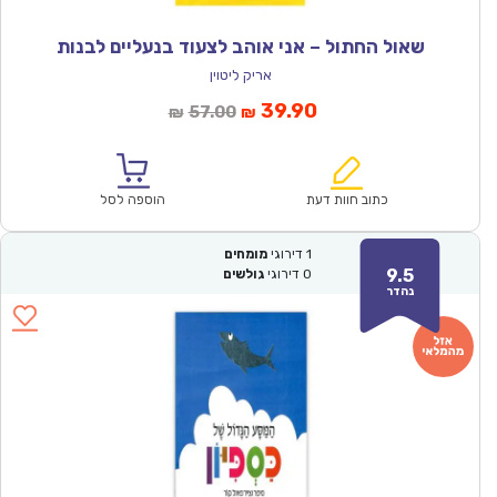
שאול החתול – אני אוהב לצעוד בנעליים לבנות
אריק ליטוין
המחיר
המחיר
39.90
57.00
₪
₪
הנוכחי
המקורי
הוא:
היה:
₪57.00.
₪39.90.
כתוב חוות דעת
הוספה לסל
1
דירוגי
מומחים
9.5
0
דירוגי
גולשים
נהדר