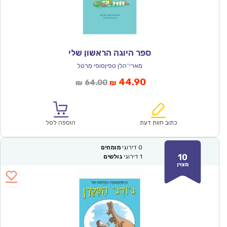
ספר היוגה הראשון שלי
מארי־הלן טפיןסופי מרטל
המחיר
המחיר
44.90
64.00
₪
₪
הנוכחי
המקורי
הוא:
היה:
₪64.00.
₪44.90.
כתוב חוות דעת
הוספה לסל
0
דירוגי
מומחים
10
1
דירוגי
גולשים
מצוין