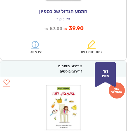
המסע הגדול של כספיון
פאול קור
המחיר
המחיר
39.90
57.00
₪
₪
הנוכחי
המקורי
הוא:
היה:
₪57.00.
₪39.90.
כתוב חוות דעת
מידע נוסף
0
דירוגי
מומחים
10
1
דירוגי
גולשים
מצוין