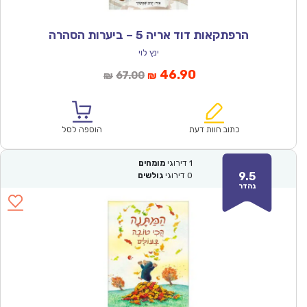
הרפתקאות דוד אריה 5 – ביערות הסהרה
ינץ לוי
המחיר
המחיר
46.90
67.00
₪
₪
הנוכחי
המקורי
הוא:
היה:
₪67.00.
₪46.90.
כתוב חוות דעת
הוספה לסל
1
דירוגי
מומחים
9.5
0
דירוגי
גולשים
נהדר