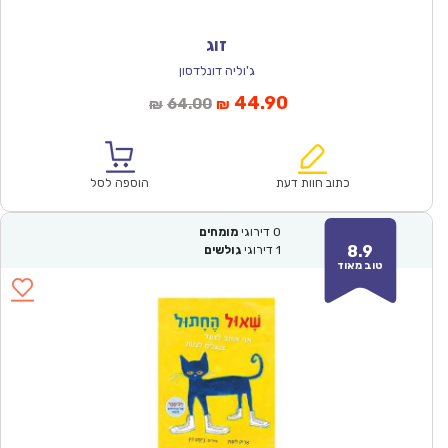
זוג
ג'וליה דונלדסון
המחיר
המחיר
44.90
64.00
₪
₪
הנוכחי
המקורי
הוא:
היה:
₪64.00.
₪44.90.
כתוב חוות דעת
הוספה לסל
0
דירוגי
מומחים
8.9
1
דירוגי
גולשים
טוב מאוד