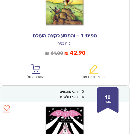
טפיטי 1 – והמסע לקצה העולם
יוליה במה
המחיר
המחיר
42.90
61.00
₪
₪
הנוכחי
המקורי
הוא:
היה:
₪61.00.
₪42.90.
כתוב חוות דעת
הוספה לסל
0
דירוגי
מומחים
10
4
דירוגי
גולשים
מצוין