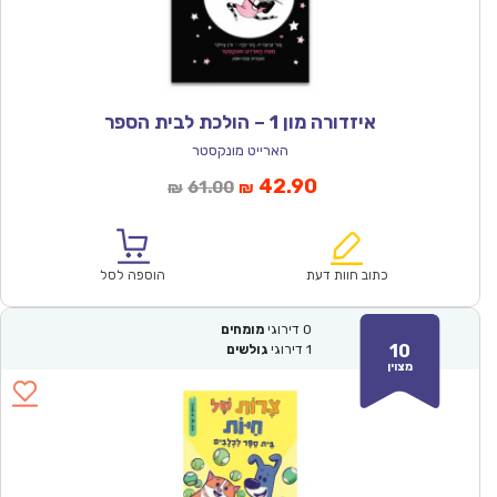
איזדורה מון 1 – הולכת לבית הספר
הארייט מונקסטר
המחיר
המחיר
42.90
61.00
₪
₪
הנוכחי
המקורי
הוא:
היה:
₪61.00.
₪42.90.
כתוב חוות דעת
הוספה לסל
0
דירוגי
מומחים
10
1
דירוגי
גולשים
מצוין