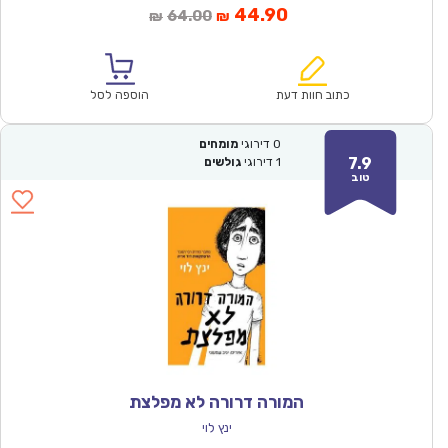
המחיר
המחיר
44.90
64.00
₪
₪
הנוכחי
המקורי
הוא:
היה:
₪64.00.
₪44.90.
כתוב חוות דעת
הוספה לסל
0
דירוגי
מומחים
7.9
1
דירוגי
גולשים
טוב
המורה דרורה לא מפלצת
ינץ לוי