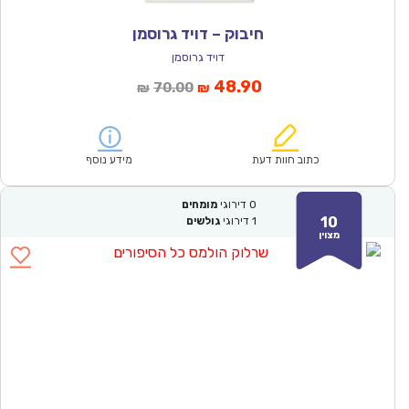
חיבוק – דויד גרוסמן
דויד גרוסמן
המחיר
המחיר
48.90
70.00
₪
₪
הנוכחי
המקורי
הוא:
היה:
₪70.00.
₪48.90.
כתוב חוות דעת
מידע נוסף
0
דירוגי
מומחים
10
1
דירוגי
גולשים
מצוין