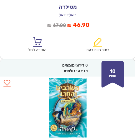
מטילדה
רואלד דאל
המחיר
המחיר
46.90
67.00
₪
₪
הנוכחי
המקורי
הוא:
היה:
₪67.00.
₪46.90.
כתוב חוות דעת
הוספה לסל
0
דירוגי
מומחים
10
1
דירוגי
גולשים
מצוין