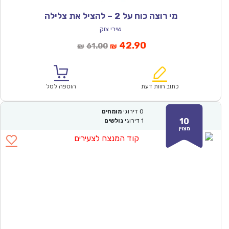
מי רוצה כוח על 2 – להציל את צלילה
שירי צוק
המחיר
המחיר
42.90
61.00
₪
₪
הנוכחי
המקורי
הוא:
היה:
₪61.00.
₪42.90.
כתוב חוות דעת
הוספה לסל
0
דירוגי
מומחים
10
1
דירוגי
גולשים
מצוין