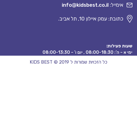
אימייל:
info@kidsbest.co.il
כתובת: עמק איילון 10, תל אביב.
ת פעילות:
08:00-18:3 , יום ו’ – 08:00-13:30
כל הזכויות שמורות ל KIDS BEST © 2019