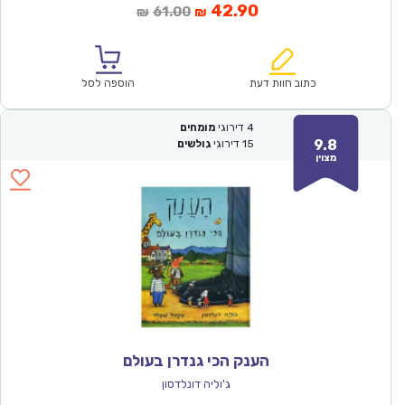
המחיר
המחיר
42.90
61.00
₪
₪
הנוכחי
המקורי
הוא:
היה:
₪61.00.
₪42.90.
כתוב חוות דעת
הוספה לסל
4
דירוגי
מומחים
9.8
15
דירוגי
גולשים
מצוין
הענק הכי גנדרן בעולם
ג'וליה דונלדסון