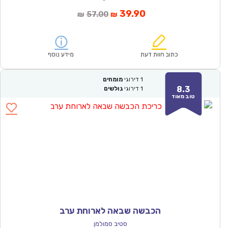
המחיר
המחיר
39.90
57.00
₪
₪
הנוכחי
המקורי
הוא:
היה:
₪57.00.
₪39.90.
כתוב חוות דעת
מידע נוסף
1
דירוגי
מומחים
8.3
1
דירוגי
גולשים
טוב מאוד
הכבשה שבאה לארוחת ערב
סטיב סמולמן