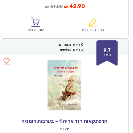
המחיר
המחיר
42.90
61.00
₪
₪
הנוכחי
המקורי
הוא:
היה:
₪61.00.
₪42.90.
כתוב חוות דעת
הוספה לסל
0
דירוגי
מומחים
9.7
4
דירוגי
גולשים
נהדר
הרפתקאות דוד אריה 1 – בערבות רומניה
ינץ לוי