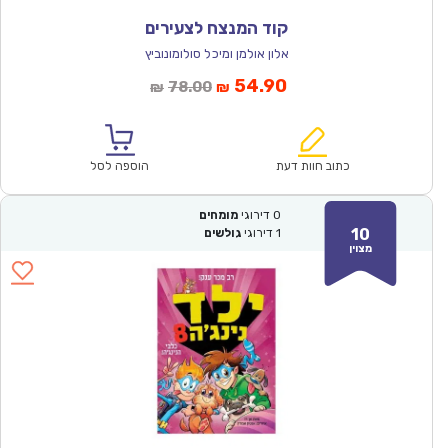
קוד המנצח לצעירים
אלון אולמן ומיכל סולומונוביץ
המחיר
המחיר
54.90
78.00
₪
₪
הנוכחי
המקורי
הוא:
היה:
₪78.00.
₪54.90.
כתוב חוות דעת
הוספה לסל
0
דירוגי
מומחים
10
1
דירוגי
גולשים
מצוין