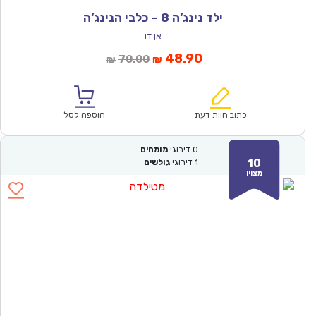
ילד נינג’ה 8 – כלבי הנינג’ה
אן דו
המחיר
המחיר
48.90
70.00
₪
₪
הנוכחי
המקורי
הוא:
היה:
₪70.00.
₪48.90.
כתוב חוות דעת
הוספה לסל
0
דירוגי
מומחים
10
1
דירוגי
גולשים
מצוין