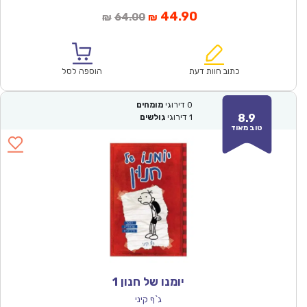
המחיר
המחיר
44.90
64.00
₪
₪
הנוכחי
המקורי
הוא:
היה:
₪64.00.
₪44.90.
כתוב חוות דעת
הוספה לסל
0
דירוגי
מומחים
8.9
1
דירוגי
גולשים
טוב מאוד
יומנו של חנון 1
ג`ף קיני