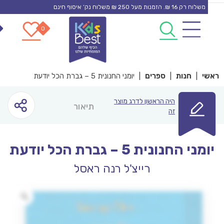
משלוח רק 16 ₪. הזמנות מעל 250 ₪ משלוח נק’ איסוף חינם
0
0
con
י
|
חנות
|
ספרים
|
יומני החנונית 5 – גברת הכל יודעת
היה הראשון לדרג מוצר
תיאור
זה
ני החנונית 5 – גברת הכל יודעת
רייצ'ל רנה ראסל