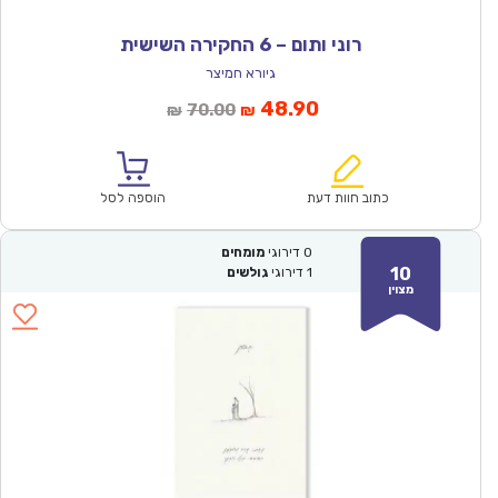
רוני ותום – 6 החקירה השישית
גיורא חמיצר
המחיר
המחיר
48.90
70.00
₪
₪
הנוכחי
המקורי
הוא:
היה:
₪70.00.
₪48.90.
כתוב חוות דעת
הוספה לסל
0
דירוגי
מומחים
10
1
דירוגי
גולשים
מצוין