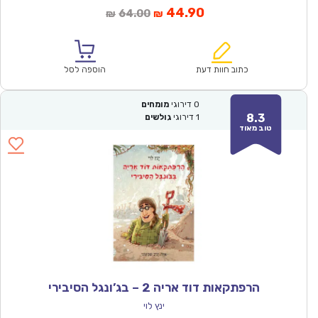
המחיר
המחיר
44.90
64.00
₪
₪
הנוכחי
המקורי
הוא:
היה:
₪64.00.
₪44.90.
כתוב חוות דעת
הוספה לסל
0
דירוגי
מומחים
8.3
1
דירוגי
גולשים
טוב מאוד
הרפתקאות דוד אריה 2 – בג’ונגל הסיבירי
ינץ לוי