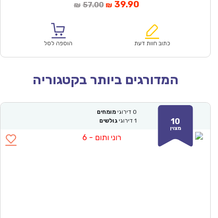
המחיר
המחיר
39.90
57.00
₪
₪
הנוכחי
המקורי
הוא:
היה:
₪57.00.
₪39.90.
כתוב חוות דעת
הוספה לסל
המדורגים ביותר בקטגוריה
0
דירוגי
מומחים
10
1
דירוגי
גולשים
מצוין