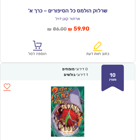
שרלוק הולמס כל הסיפורים – כרך א’
ארתור קונן דויל
המחיר
המחיר
59.90
86.00
₪
₪
הנוכחי
המקורי
הוא:
היה:
₪86.00.
₪59.90.
כתוב חוות דעת
הוספה לסל
0
דירוגי
מומחים
10
1
דירוגי
גולשים
מצוין