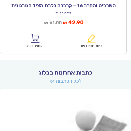
השרביט והחרב 16 – קרברה כלבת הציד הגורגונית
אדם בלייד
המחיר
המחיר
42.90
61.00
₪
₪
הנוכחי
המקורי
הוא:
היה:
₪61.00.
₪42.90.
כתוב חוות דעת
הוספה לסל
כתבות אחרונות בבלוג
לכל הכתבות >>