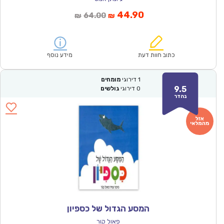
המחיר
המחיר
44.90
64.00
₪
₪
הנוכחי
המקורי
הוא:
היה:
₪64.00.
₪44.90.
כתוב חוות דעת
מידע נוסף
1
דירוגי
מומחים
9.5
0
דירוגי
גולשים
נהדר
המסע הגדול של כספיון
פאול קור