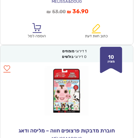
MELISSA&DOUG
המחיר
המחיר
36.90
53.00
₪
₪
הנוכחי
המקורי
הוא:
היה:
₪53.00.
₪36.90.
כתוב חוות דעת
הוספה לסל
1
דירוגי
מומחים
10
0
דירוגי
גולשים
מצוין
חוברת מדבקות פרצופים חווה – מליסה ודאג