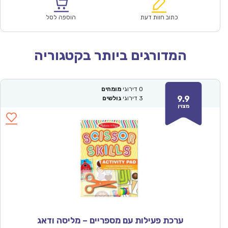
הוא:
היה:
₪150.00.
₪104.90.
כתוב חוות דעת
הוספה לסל
המדורגים ביותר בקטגוריה
0
דירוגי
מומחים
9.9
3
דירוגי
גולשים
מצוין
ערכת פעילות עם מספריים – מליסה ודאג