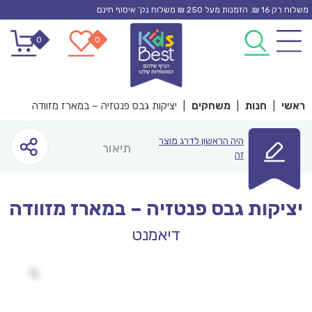
Ski
משלוח רק 16 ₪. הזמנות מעל 250 ₪ משלוח נק’ איסוף חינם
t
0
0
conten
ראשי
|
חנות
|
משחקים
|
יציקות גבס פנטזיה – במארז מזוודה
היה הראשון לדרג מוצר
תיאור
זה
יציקות גבס פנטזיה – במארז מזוודה
דיאמנט