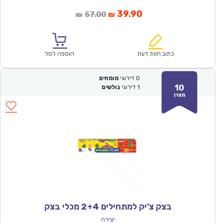
המחיר
המחיר
39.90
57.00
₪
₪
הנוכחי
המקורי
הוא:
היה:
₪57.00.
₪39.90.
כתוב חוות דעת
הוספה לסל
0
דירוגי
מומחים
10
1
דירוגי
גולשים
מצוין
בצק צ’יק למתחילים 2+4 מכלי בצק
יצירה