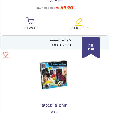
המחיר
המחיר
69.90
100.00
₪
₪
הנוכחי
המקורי
הוא:
היה:
₪100.00.
₪69.90.
כתוב חוות דעת
הוספה לסל
0
דירוגי
מומחים
10
1
דירוגי
גולשים
מצוין
חורטים ומגלים
יצירה