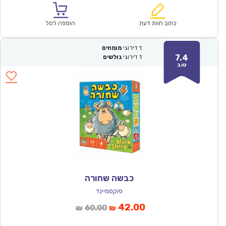
הוא:
היה:
₪64.00.
₪44.90.
כתוב חוות דעת
הוספה לסל
1
דירוגי
מומחים
7.4
1
דירוגי
גולשים
טוב
כבשה שחורה
פוקסמיינד
המחיר
המחיר
42.00
60.00
₪
₪
הנוכחי
המקורי