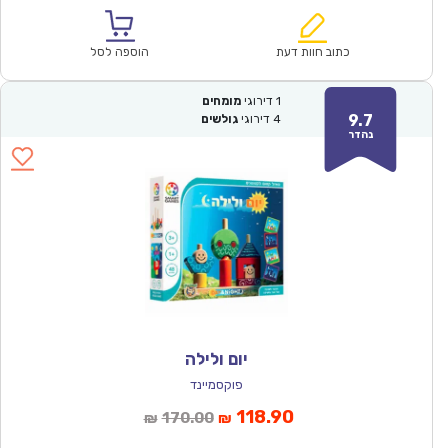
הוא:
היה:
₪60.00.
₪42.00.
כתוב חוות דעת
הוספה לסל
1
דירוגי
מומחים
9.7
4
דירוגי
גולשים
נהדר
יום ולילה
פוקסמיינד
המחיר
המחיר
118.90
170.00
₪
₪
הנוכחי
המקורי