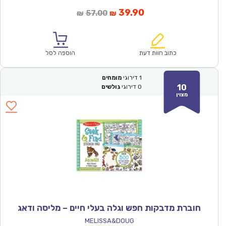
המחיר
המחיר
39.90
57.00
₪
₪
הנוכחי
המקורי
הוא:
היה:
₪57.00.
₪39.90.
כתוב חוות דעת
הוספה לסל
1
דירוגי
מומחים
10
0
דירוגי
גולשים
מצוין
חוברת מדבקות חפש וגלה בעלי חיים – מליסה ודאג
MELISSA&DOUG