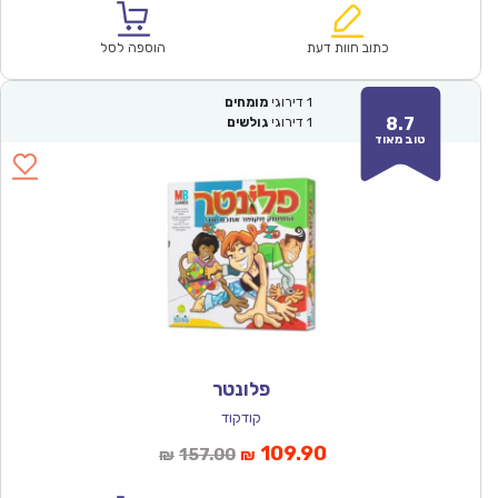
הוא:
היה:
₪60.00.
₪42.00.
כתוב חוות דעת
הוספה לסל
1
דירוגי
מומחים
8.7
1
דירוגי
גולשים
טוב מאוד
פלונטר
קודקוד
המחיר
המחיר
109.90
157.00
₪
₪
הנוכחי
המקורי