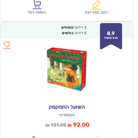
הוא:
היה:
₪157.00.
₪109.90.
כתוב חוות דעת
הוספה לסל
3
דירוגי
מומחים
8.9
5
דירוגי
גולשים
טוב מאוד
השועל החמקמק
פוקסמיינד
המחיר
המחיר
92.00
131.00
₪
₪
הנוכחי
המקורי