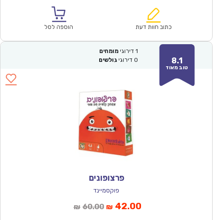
הנוכחי
המקורי
הוא:
היה:
₪60.00.
₪42.00.
כתוב חוות דעת
הוספה לסל
1
דירוגי
מומחים
8.1
0
דירוגי
גולשים
טוב מאוד
פרצופונים
פוקסמיינד
המחיר
המחיר
42.00
60.00
₪
₪
הנוכחי
המקורי