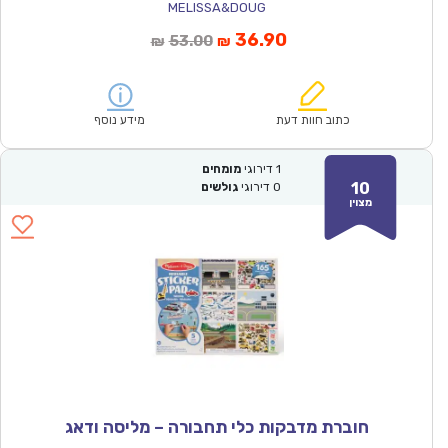
MELISSA&DOUG
המחיר
המחיר
36.90
53.00
₪
₪
הנוכחי
המקורי
הוא:
היה:
₪53.00.
₪36.90.
כתוב חוות דעת
מידע נוסף
1
דירוגי
מומחים
10
0
דירוגי
גולשים
מצוין
חוברת מדבקות כלי תחבורה – מליסה ודאג