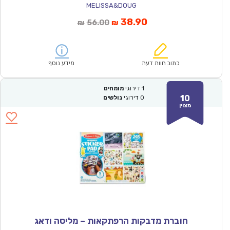
MELISSA&DOUG
המחיר
המחיר
38.90
56.00
₪
₪
הנוכחי
המקורי
הוא:
היה:
₪56.00.
₪38.90.
כתוב חוות דעת
מידע נוסף
1
דירוגי
מומחים
10
0
דירוגי
גולשים
מצוין
חוברת מדבקות הרפתקאות – מליסה ודאג