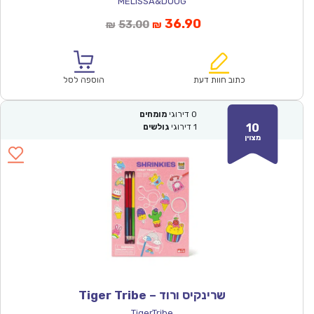
MELISSA&DOUG
המחיר
המחיר
36.90
53.00
₪
₪
הנוכחי
המקורי
הוא:
היה:
₪53.00.
₪36.90.
כתוב חוות דעת
הוספה לסל
0
דירוגי
מומחים
10
1
דירוגי
גולשים
מצוין
שרינקיס ורוד – Tiger Tribe
TigerTribe