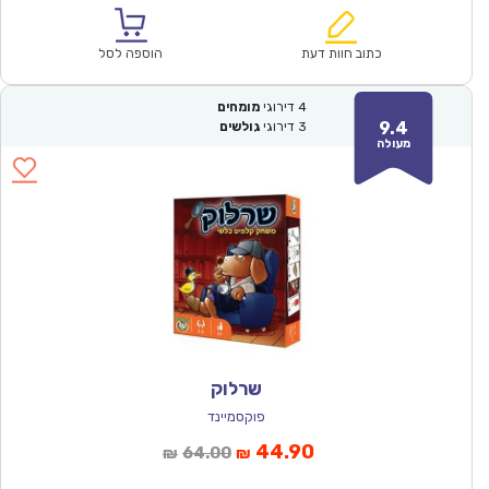
הוא:
היה:
₪170.00.
₪118.90.
כתוב חוות דעת
הוספה לסל
4
דירוגי
מומחים
9.4
3
דירוגי
גולשים
מעולה
שרלוק
פוקסמיינד
המחיר
המחיר
44.90
64.00
₪
₪
הנוכחי
המקורי