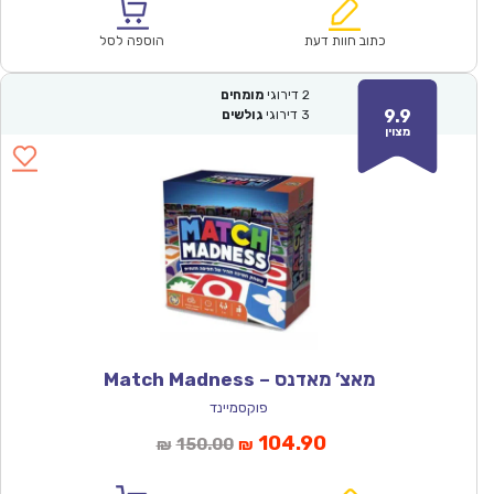
הוא:
היה:
₪131.00.
₪92.00.
כתוב חוות דעת
הוספה לסל
2
דירוגי
מומחים
9.9
3
דירוגי
גולשים
מצוין
מאצ’ מאדנס – Match Madness
פוקסמיינד
המחיר
המחיר
104.90
150.00
₪
₪
הנוכחי
המקורי