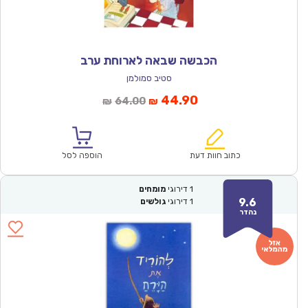
הכבשה שבאה לארוחת ערב
סטיב סמולמן
המחיר
המחיר
44.90
64.00
₪
₪
הנוכחי
המקורי
הוא:
היה:
₪64.00.
₪44.90.
כתוב חוות דעת
הוספה לסל
1
דירוגי
מומחים
9.6
1
דירוגי
גולשים
נהדר