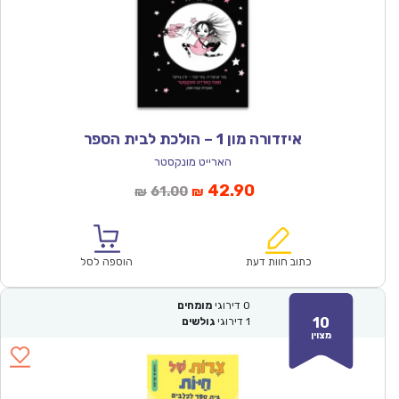
איזדורה מון 1 – הולכת לבית הספר
הארייט מונקסטר
המחיר
המחיר
42.90
61.00
₪
₪
הנוכחי
המקורי
הוא:
היה:
₪61.00.
₪42.90.
כתוב חוות דעת
הוספה לסל
0
דירוגי
מומחים
10
1
דירוגי
גולשים
מצוין