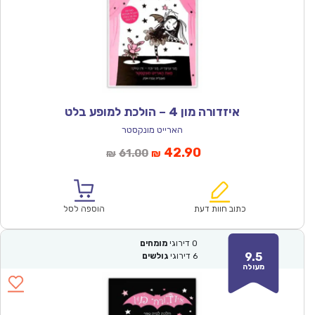
איזדורה מון 4 – הולכת למופע בלט
הארייט מונקסטר
המחיר
המחיר
42.90
61.00
₪
₪
הנוכחי
המקורי
הוא:
היה:
₪61.00.
₪42.90.
כתוב חוות דעת
הוספה לסל
0
דירוגי
מומחים
9.5
6
דירוגי
גולשים
מעולה