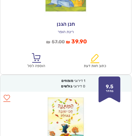
חנן הגנן
רינת הופר
המחיר
המחיר
39.90
57.00
₪
₪
הנוכחי
המקורי
הוא:
היה:
₪57.00.
₪39.90.
כתוב חוות דעת
הוספה לסל
1
דירוגי
מומחים
9.5
0
דירוגי
גולשים
נהדר