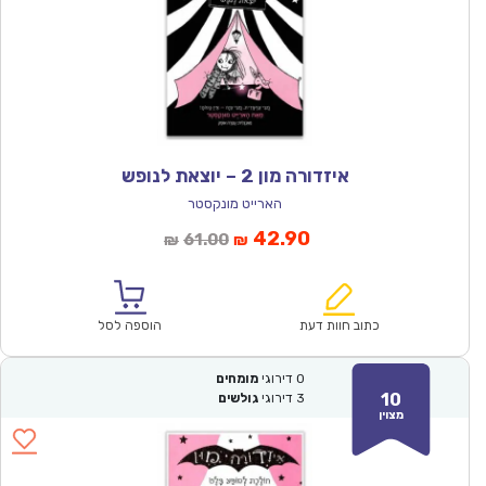
איזדורה מון 2 – יוצאת לנופש
הארייט מונקסטר
המחיר
המחיר
42.90
61.00
₪
₪
הנוכחי
המקורי
הוא:
היה:
₪61.00.
₪42.90.
כתוב חוות דעת
הוספה לסל
0
דירוגי
מומחים
10
3
דירוגי
גולשים
מצוין