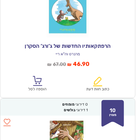
הרפתקאותיו החדשות של ג’ורג’ הסקרן
מרגרט וה"א ריי
המחיר
המחיר
46.90
67.00
₪
₪
הנוכחי
המקורי
הוא:
היה:
₪67.00.
₪46.90.
כתוב חוות דעת
הוספה לסל
0
דירוגי
מומחים
10
1
דירוגי
גולשים
מצוין