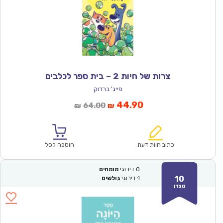
צרות של חיות 2 – בית ספר לכלבים
פייג' ברדוק
המחיר
המחיר
44.90
64.00
₪
₪
הנוכחי
המקורי
הוא:
היה:
₪64.00.
₪44.90.
כתוב חוות דעת
הוספה לסל
0
דירוגי
מומחים
10
1
דירוגי
גולשים
מצוין