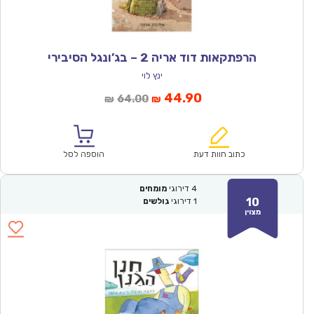
הרפתקאות דוד אריה 2 – בג’ונגל הסיבירי
ינץ לוי
המחיר
המחיר
44.90
64.00
₪
₪
הנוכחי
המקורי
הוא:
היה:
₪64.00.
₪44.90.
כתוב חוות דעת
הוספה לסל
4
דירוגי
מומחים
10
1
דירוגי
גולשים
מצוין