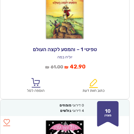
טפיטי 1 – והמסע לקצה העולם
יוליה במה
המחיר
המחיר
42.90
61.00
₪
₪
הנוכחי
המקורי
הוא:
היה:
₪61.00.
₪42.90.
כתוב חוות דעת
הוספה לסל
0
דירוגי
מומחים
10
4
דירוגי
גולשים
מצוין