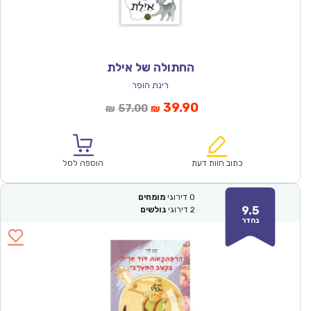
החתולה של אילת
רינת הופר
המחיר
המחיר
39.90
57.00
₪
₪
הנוכחי
המקורי
הוא:
היה:
₪57.00.
₪39.90.
כתוב חוות דעת
הוספה לסל
0
דירוגי
מומחים
9.5
2
דירוגי
גולשים
נהדר