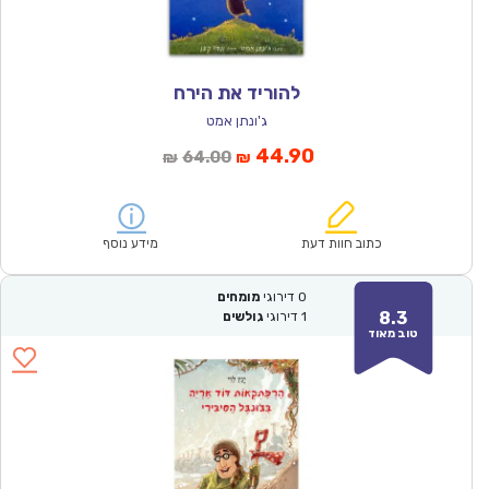
להוריד את הירח
ג'ונתן אמט
המחיר
המחיר
44.90
64.00
₪
₪
הנוכחי
המקורי
הוא:
היה:
₪64.00.
₪44.90.
כתוב חוות דעת
מידע נוסף
0
דירוגי
מומחים
8.3
1
דירוגי
גולשים
טוב מאוד