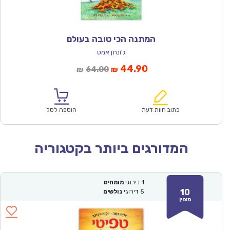
המתנה הכי טובה בעולם
ג'ונתן אמט
המחיר
המחיר
44.90
64.00
₪
₪
הנוכחי
המקורי
הוא:
היה:
₪64.00.
₪44.90.
כתוב חוות דעת
הוספה לסל
המדורגים ביותר בקטגוריה
1
דירוגי
מומחים
10
5
דירוגי
גולשים
מצוין