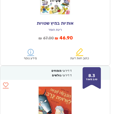
אותיות במיץ שטויות
רינת הופר
המחיר
המחיר
46.90
67.00
₪
₪
הנוכחי
המקורי
הוא:
היה:
₪67.00.
₪46.90.
כתוב חוות דעת
מידע נוסף
1
דירוגי
מומחים
8.3
1
דירוגי
גולשים
טוב מאוד