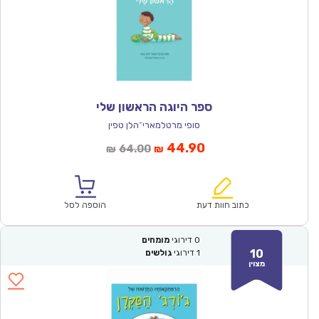
ספר היוגה הראשון שלי
סופי מרטלמארי־הלן טפין
המחיר
המחיר
44.90
64.00
₪
₪
הנוכחי
המקורי
הוא:
היה:
₪64.00.
₪44.90.
כתוב חוות דעת
הוספה לסל
0
דירוגי
מומחים
10
1
דירוגי
גולשים
מצוין