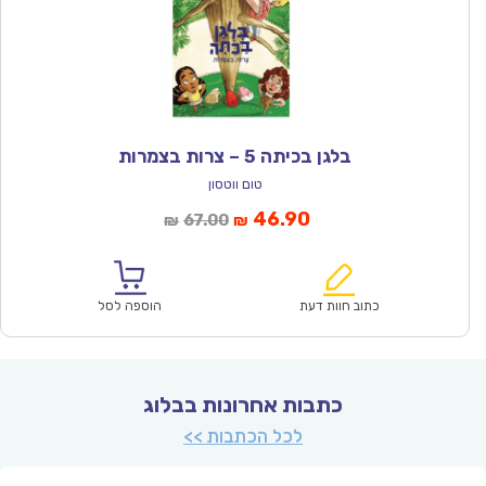
בלגן בכיתה 5 – צרות בצמרות
טום ווטסון
המחיר
המחיר
46.90
67.00
₪
₪
הנוכחי
המקורי
הוא:
היה:
₪67.00.
₪46.90.
כתוב חוות דעת
הוספה לסל
כתבות אחרונות בבלוג
לכל הכתבות >>