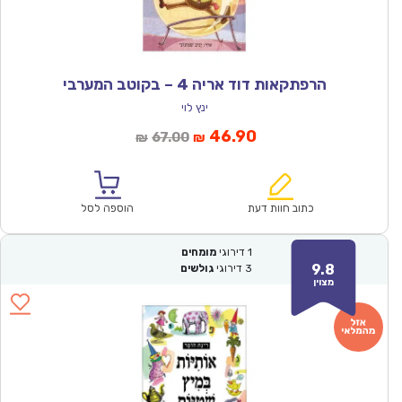
הרפתקאות דוד אריה 4 – בקוטב המערבי
ינץ לוי
המחיר
המחיר
46.90
67.00
₪
₪
הנוכחי
המקורי
הוא:
היה:
₪67.00.
₪46.90.
כתוב חוות דעת
הוספה לסל
1
דירוגי
מומחים
9.8
3
דירוגי
גולשים
מצוין