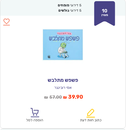
5
דירוגי
מומחים
10
5
דירוגי
גולשים
מצוין
פשפש מתלבש
אמי רובינגר
המחיר
המחיר
39.90
57.00
₪
₪
הנוכחי
המקורי
הוא:
היה:
₪57.00.
₪39.90.
כתוב חוות דעת
הוספה לסל