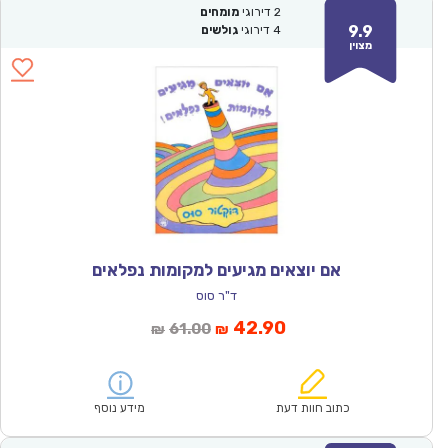
2
דירוגי
מומחים
9.9
4
דירוגי
גולשים
מצוין
אם יוצאים מגיעים למקומות נפלאים
ד"ר סוס
המחיר
המחיר
42.90
61.00
₪
₪
הנוכחי
המקורי
הוא:
היה:
₪61.00.
₪42.90.
כתוב חוות דעת
מידע נוסף