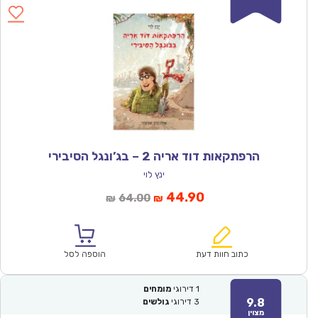
הרפתקאות דוד אריה 2 – בג’ונגל הסיבירי
ינץ לוי
המחיר
המחיר
44.90
64.00
₪
₪
הנוכחי
המקורי
הוא:
היה:
₪64.00.
₪44.90.
כתוב חוות דעת
הוספה לסל
1
דירוגי
מומחים
9.8
3
דירוגי
גולשים
מצוין