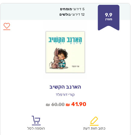
5
דירוגי
מומחים
9.9
12
דירוגי
גולשים
מצוין
הארנב הקשיב
קורי דורפלד
המחיר
המחיר
41.90
60.00
₪
₪
הנוכחי
המקורי
הוא:
היה:
₪60.00.
₪41.90.
כתוב חוות דעת
הוספה לסל