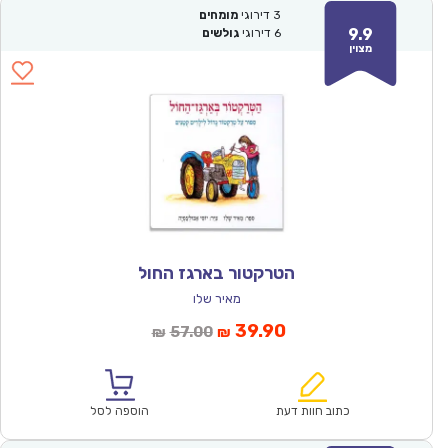
3
דירוגי
מומחים
9.9
6
דירוגי
גולשים
מצוין
הטרקטור בארגז החול
מאיר שלו
המחיר
המחיר
39.90
57.00
₪
₪
הנוכחי
המקורי
הוא:
היה:
₪57.00.
₪39.90.
כתוב חוות דעת
הוספה לסל