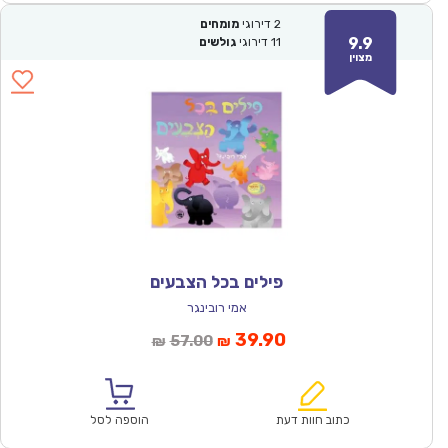
2
דירוגי
מומחים
9.9
11
דירוגי
גולשים
מצוין
פילים בכל הצבעים
אמי רובינגר
המחיר
המחיר
39.90
57.00
₪
₪
הנוכחי
המקורי
הוא:
היה:
₪57.00.
₪39.90.
כתוב חוות דעת
הוספה לסל