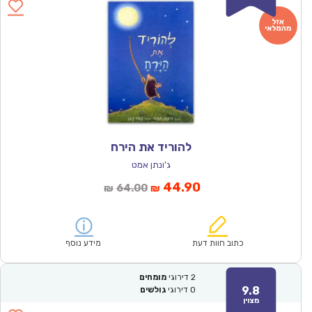
להוריד את הירח
ג'ונתן אמט
המחיר
המחיר
44.90
64.00
₪
₪
הנוכחי
המקורי
הוא:
היה:
₪64.00.
₪44.90.
כתוב חוות דעת
מידע נוסף
2
דירוגי
מומחים
9.8
0
דירוגי
גולשים
מצוין