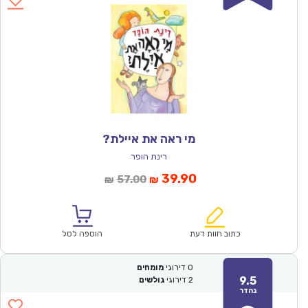
מי ראה את איילת?
רינת הופר
המחיר
המחיר
39.90
57.00
₪
₪
הנוכחי
המקורי
הוא:
היה:
₪57.00.
₪39.90.
כתוב חוות דעת
הוספה לסל
0
דירוגי
מומחים
9.5
2
דירוגי
גולשים
נהדר