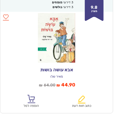
3
דירוגי
מומחים
9.8
3
דירוגי
גולשים
מצוין
אבא עושה בושות
מאיר שלו
המחיר
המחיר
44.90
64.00
₪
₪
הנוכחי
המקורי
הוא:
היה:
₪64.00.
₪44.90.
כתוב חוות דעת
הוספה לסל