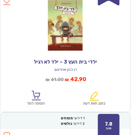
ילדי בית העץ 3 – ילד לא רגיל
רן כהן אהרונוב
המחיר
המחיר
42.90
61.00
₪
₪
הנוכחי
המקורי
הוא:
היה:
₪61.00.
₪42.90.
כתוב חוות דעת
הוספה לסל
1
דירוגי
מומחים
7.8
2
דירוגי
גולשים
טוב