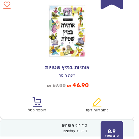
אותיות במיץ שטויות
רינת הופר
המחיר
המחיר
46.90
67.00
₪
₪
הנוכחי
המקורי
הוא:
היה:
₪67.00.
₪46.90.
כתוב חוות דעת
הוספה לסל
0
דירוגי
מומחים
8.9
1
דירוגי
גולשים
טוב מאוד