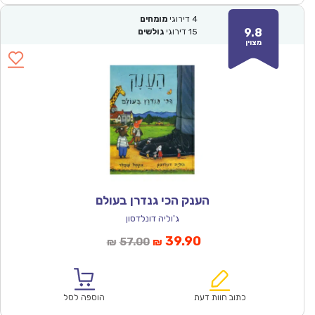
4
דירוגי
מומחים
9.8
15
דירוגי
גולשים
מצוין
הענק הכי גנדרן בעולם
ג'וליה דונלדסון
המחיר
המחיר
39.90
57.00
₪
₪
הנוכחי
המקורי
הוא:
היה:
₪57.00.
₪39.90.
כתוב חוות דעת
הוספה לסל