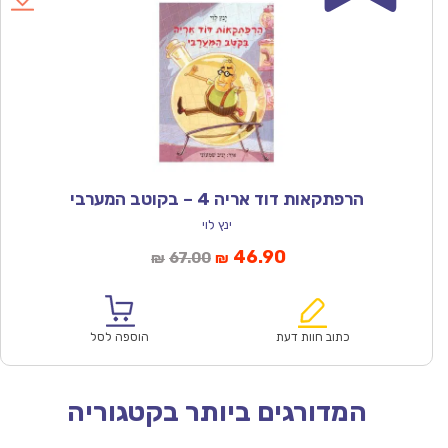
הרפתקאות דוד אריה 4 – בקוטב המערבי
ינץ לוי
המחיר
המחיר
46.90
67.00
₪
₪
הנוכחי
המקורי
הוא:
היה:
₪67.00.
₪46.90.
כתוב חוות דעת
הוספה לסל
המדורגים ביותר בקטגוריה