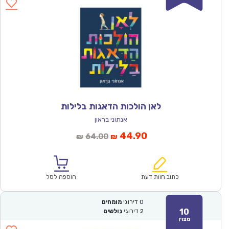
לאן הולכות הדאגות בלילות
אנתוני בראון
המחיר
המחיר
44.90
64.00
₪
₪
הנוכחי
המקורי
הוא:
היה:
₪64.00.
₪44.90.
כתוב חוות דעת
הוספה לסל
0
דירוגי
מומחים
10
2
דירוגי
גולשים
מצוין