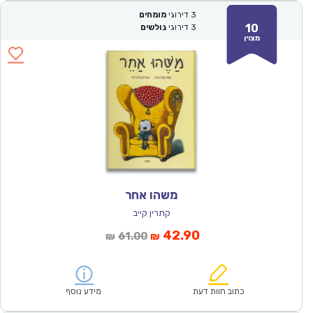
3
דירוגי
מומחים
10
3
דירוגי
גולשים
מצוין
משהו אחר
קתרין קייב
המחיר
המחיר
42.90
61.00
₪
₪
הנוכחי
המקורי
הוא:
היה:
₪61.00.
₪42.90.
כתוב חוות דעת
מידע נוסף