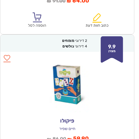
המחיר
המחיר
64.00
91.00
₪
₪
הנוכחי
המקורי
הוא:
היה:
₪91.00.
₪64.00.
כתוב חוות דעת
הוספה לסל
2
דירוגי
מומחים
9.9
4
דירוגי
גולשים
מצוין
פיקולו
חיים שפיר
המחיר
המחיר
59.90