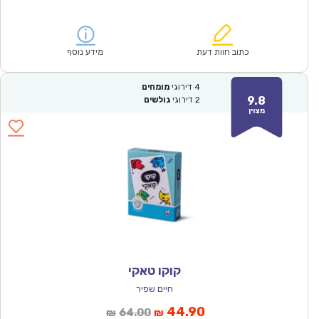
הנוכחי
המקורי
הוא:
היה:
₪124.00.
₪87.00.
כתוב חוות דעת
מידע נוסף
4
דירוגי
מומחים
9.8
2
דירוגי
גולשים
מצוין
קוקו טאקי
חיים שפיר
המחיר
המחיר
44.90
64.00
₪
₪