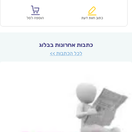
הנוכחי
המקורי
הוא:
היה:
₪67.00.
₪47.00.
כתוב חוות דעת
הוספה לסל
כתבות אחרונות בבלוג
לכל הכתבות >>