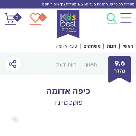
Ski
משלוח רק 16 ₪. הזמנות מעל 250 ₪ משלוח נק’ איסוף חינם
t
0
0
conten
ראשי
|
חנות
|
משחקים
|
כיפה אדומה
9.6
תיאור
חוות דעת
נהדר
כיפה אדומה
פוקסמיינד