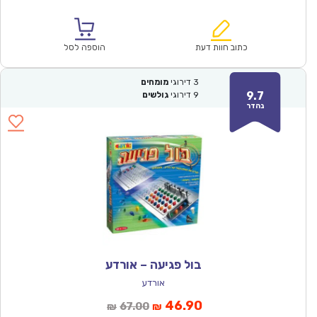
הנוכחי
המקורי
הוא:
היה:
₪128.00.
₪89.90.
כתוב חוות דעת
הוספה לסל
3
דירוגי
מומחים
9.7
9
דירוגי
גולשים
נהדר
בול פגיעה – אורדע
אורדע
המחיר
המחיר
46.90
67.00
₪
₪