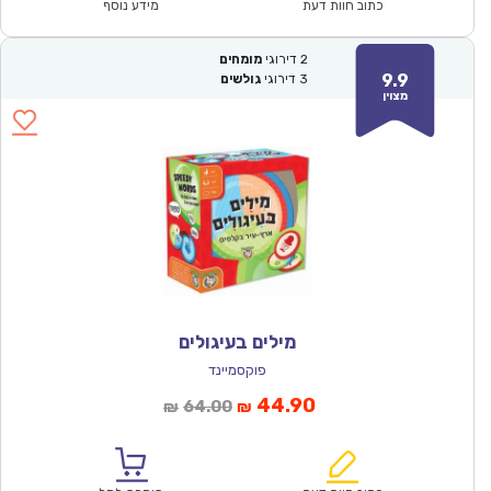
₪124.00.
₪87.00.
כתוב חוות דעת
מידע נוסף
2
דירוגי
מומחים
9.9
3
דירוגי
גולשים
מצוין
מילים בעיגולים
פוקסמיינד
המחיר
המחיר
44.90
64.00
₪
₪
הנוכחי
המקורי
הוא:
היה: