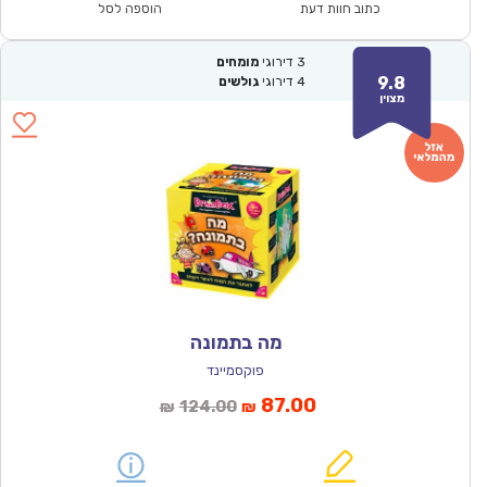
₪91.00.
₪64.00.
כתוב חוות דעת
הוספה לסל
3
דירוגי
מומחים
9.8
4
דירוגי
גולשים
מצוין
מה בתמונה
פוקסמיינד
המחיר
המחיר
87.00
124.00
₪
₪
הנוכחי
המקורי
הוא:
היה: