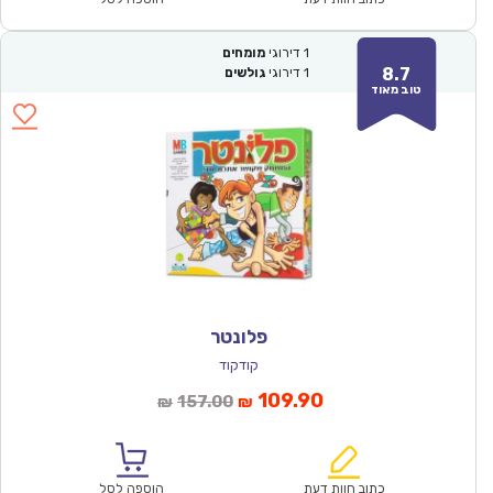
1
דירוגי
מומחים
8.7
1
דירוגי
גולשים
טוב מאוד
פלונטר
קודקוד
המחיר
המחיר
109.90
157.00
₪
₪
הנוכחי
המקורי
הוא:
היה:
₪157.00.
₪109.90.
כתוב חוות דעת
הוספה לסל