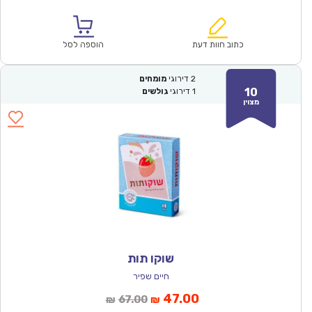
הנוכחי
המקורי
הוא:
היה:
₪67.00.
₪46.90.
כתוב חוות דעת
הוספה לסל
2
דירוגי
מומחים
10
1
דירוגי
גולשים
מצוין
שוקו תות
חיים שפיר
המחיר
המחיר
47.00
67.00
₪
₪