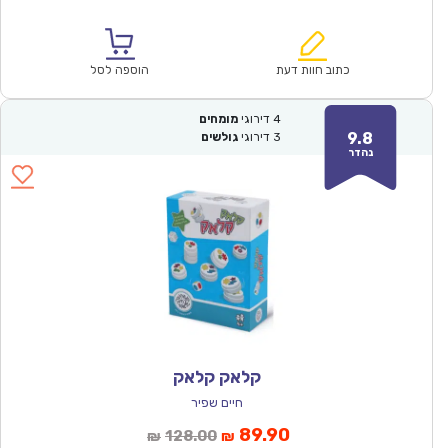
הנוכחי
המקורי
הוא:
היה:
₪64.00.
₪44.90.
כתוב חוות דעת
הוספה לסל
4
דירוגי
מומחים
9.8
3
דירוגי
גולשים
נהדר
קלאק קלאק
חיים שפיר
המחיר
המחיר
89.90
128.00
₪
₪