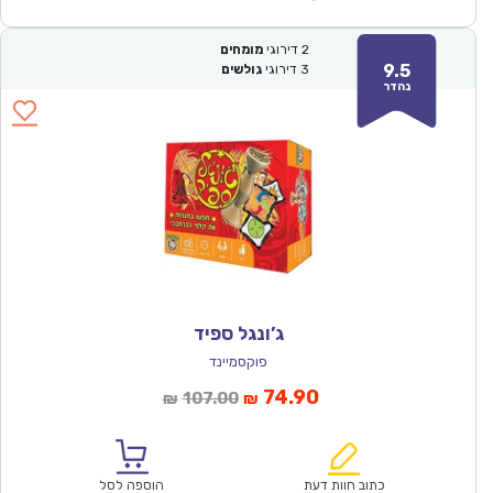
2
דירוגי
מומחים
9.5
3
דירוגי
גולשים
נהדר
ג’ונגל ספיד
פוקסמיינד
המחיר
המחיר
74.90
107.00
₪
₪
הנוכחי
המקורי
הוא:
היה:
₪107.00.
₪74.90.
כתוב חוות דעת
הוספה לסל