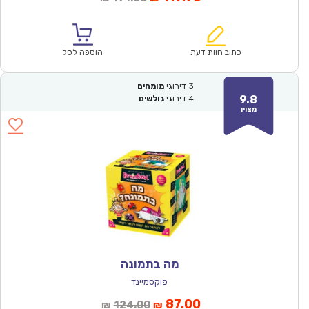
הנוכחי
המקורי
הוא:
היה:
₪171.00.
₪119.90.
כתוב חוות דעת
הוספה לסל
3
דירוגי
מומחים
9.8
4
דירוגי
גולשים
מצוין
מה בתמונה
פוקסמיינד
המחיר
המחיר
87.00
124.00
₪
₪