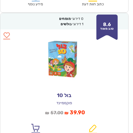
₪166.00.
₪115.90.
כתוב חוות דעת
מידע נוסף
0
דירוגי
מומחים
8.6
1
דירוגי
גולשים
טוב מאוד
בול 10
פוקסמיינד
המחיר
המחיר
39.90
57.00
₪
₪
הנוכחי
המקורי
הוא:
היה: