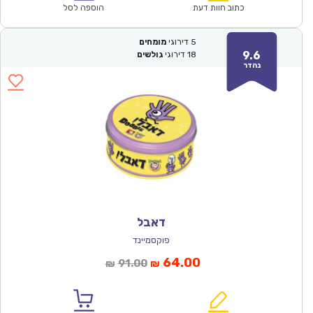
₪57.00.
₪39.90.
כתוב חוות דעת
הוספה לסל
5
דירוגי
מומחים
9.6
18
דירוגי
גולשים
נהדר
דאבל
פוקסמיינד
המחיר
המחיר
64.00
91.00
₪
₪
הנוכחי
המקורי
הוא:
היה: