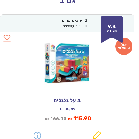
גם ב
2
דירוגי
מומחים
9.4
0
דירוגי
גולשים
מעולה
4 על גלגלים
פוקסמיינד
המחיר
המחיר
115.90
166.00
₪
₪
הנוכחי
המקורי
הוא:
היה: