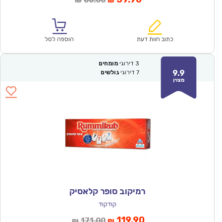
86.00
₪
₪
הנוכחי
המקורי
הוא:
היה:
₪86.00.
₪59.90.
כתוב חוות דעת
הוספה לסל
3
דירוגי
מומחים
9.9
7
דירוגי
גולשים
מצוין
רמיקוב סופר קלאסיק
קודקוד
המחיר
המחיר
119.90
171.00
₪
₪