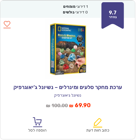
1
דירוגי
מומחים
9.7
0
דירוגי
גולשים
נהדר
ערכת מחקר סלעים ומינרלים – נשיונל ג’יאוגרפיק
נשיונל גיאוגרפיק
המחיר
המחיר
69.90
100.00
₪
₪
הנוכחי
המקורי
הוא:
היה:
₪100.00.
₪69.90.
כתוב חוות דעת
הוספה לסל