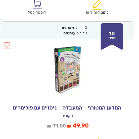
הוא:
היה:
₪36.00.
₪24.90.
כתוב חוות דעת
הוספה לסל
0
דירוגי
מומחים
10
1
דירוגי
גולשים
מצוין
המדען המטורף – המעבדה – ניסויים עם פולימרים
הקוביה
המחיר
המחיר
49.90
71.00
₪
₪
הנוכחי
המקורי