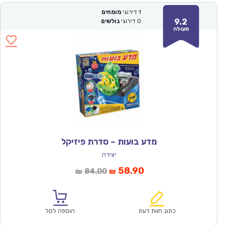
1
דירוגי
מומחים
9.2
0
דירוגי
גולשים
מעולה
מדע בועות – סדרת פיזיקל
יצירה
המחיר
המחיר
58.90
84.00
₪
₪
הנוכחי
המקורי
הוא:
היה:
₪84.00.
₪58.90.
כתוב חוות דעת
הוספה לסל