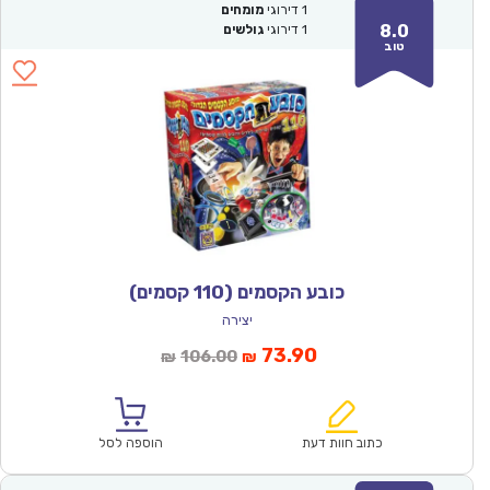
1
דירוגי
מומחים
8.0
1
דירוגי
גולשים
טוב
כובע הקסמים (110 קסמים)
יצירה
המחיר
המחיר
73.90
106.00
₪
₪
הנוכחי
המקורי
הוא:
היה:
₪106.00.
₪73.90.
כתוב חוות דעת
הוספה לסל