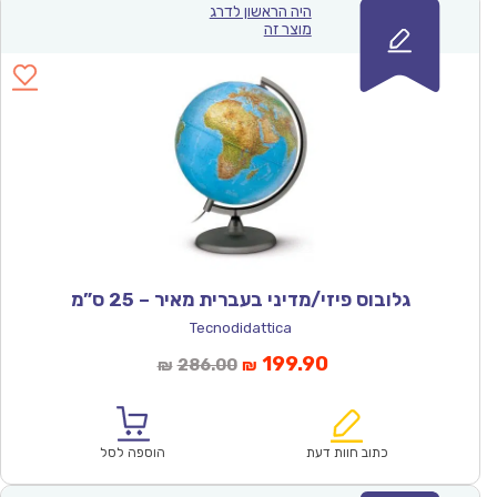
היה הראשון לדרג
מוצר זה
גלובוס פיזי/מדיני בעברית מאיר – 25 ס”מ
Tecnodidattica
המחיר
המחיר
199.90
286.00
₪
₪
הנוכחי
המקורי
הוא:
היה:
₪286.00.
₪199.90.
כתוב חוות דעת
הוספה לסל