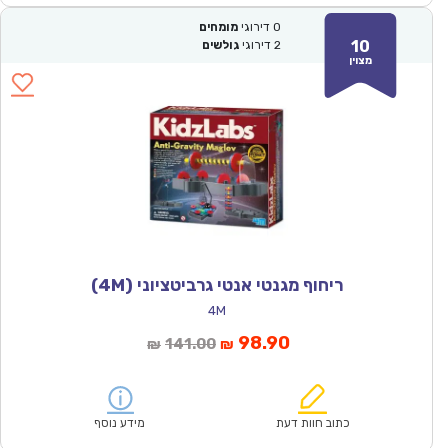
0
דירוגי
מומחים
10
2
דירוגי
גולשים
מצוין
ריחוף מגנטי אנטי גרביטציוני (4M)
4M
המחיר
המחיר
98.90
141.00
₪
₪
הנוכחי
המקורי
הוא:
היה:
₪141.00.
₪98.90.
כתוב חוות דעת
מידע נוסף