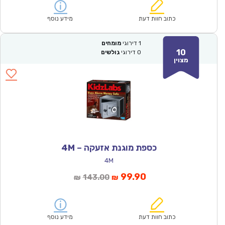
הוא:
היה:
₪71.00.
₪49.90.
כתוב חוות דעת
מידע נוסף
1
דירוגי
מומחים
10
0
דירוגי
גולשים
מצוין
כספת מוגנת אזעקה – 4M
4M
המחיר
המחיר
99.90
143.00
₪
₪
הנוכחי
המקורי
הוא:
היה:
₪143.00.
₪99.90.
כתוב חוות דעת
מידע נוסף