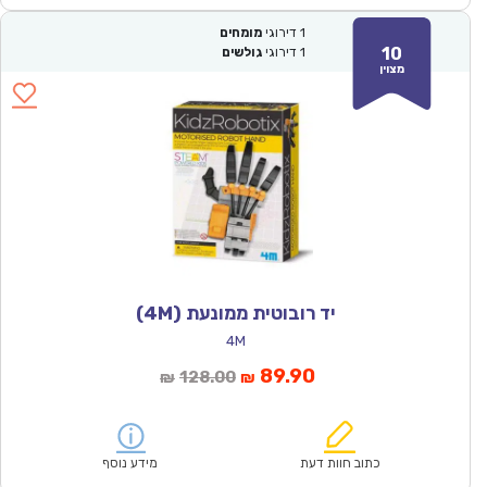
1
דירוגי
מומחים
10
1
דירוגי
גולשים
מצוין
יד רובוטית ממונעת (4M)
4M
המחיר
המחיר
89.90
128.00
₪
₪
הנוכחי
המקורי
הוא:
היה:
₪128.00.
₪89.90.
כתוב חוות דעת
מידע נוסף