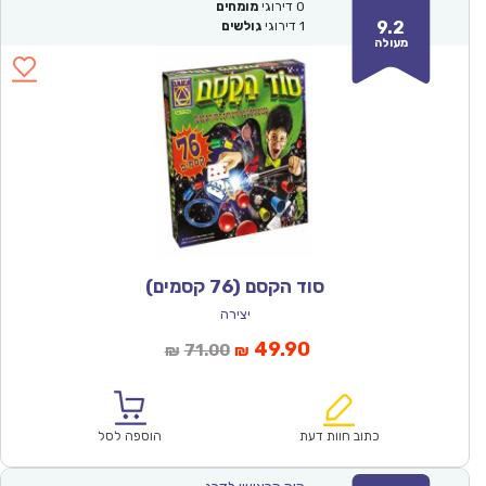
0
דירוגי
מומחים
9.2
1
דירוגי
גולשים
מעולה
סוד הקסם (76 קסמים)
יצירה
המחיר
המחיר
49.90
71.00
₪
₪
הנוכחי
המקורי
הוא:
היה:
₪71.00.
₪49.90.
כתוב חוות דעת
הוספה לסל