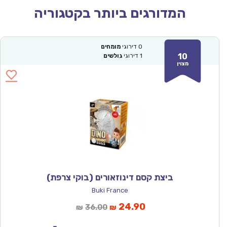
המדורגים ביותר בקטגוריה
0
דירוגי
מומחים
10
1
דירוגי
גולשים
מצוין
ביצת קסם דינוזאורים (בוקי צרפת)
Buki France
המחיר
המחיר
24.90
36.00
₪
₪
הנוכחי
המקורי