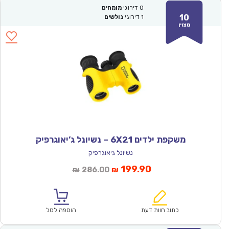
0
דירוגי
מומחים
10
1
דירוגי
גולשים
מצוין
משקפת ילדים 6X21 – נשיונל ג’יאוגרפיק
נשיונל גיאוגרפיק
המחיר
המחיר
199.90
286.00
₪
₪
הנוכחי
המקורי
הוא:
היה:
₪286.00.
₪199.90.
כתוב חוות דעת
הוספה לסל