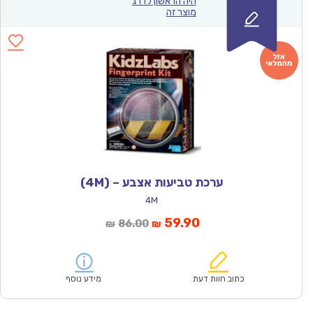
היה הראשון לדרג
מוצר זה
ערכת טביעות אצבע – (4M)
4M
המחיר
המחיר
59.90
86.00
₪
₪
הנוכחי
המקורי
הוא:
היה:
₪86.00.
₪59.90.
כתוב חוות דעת
מידע נוסף