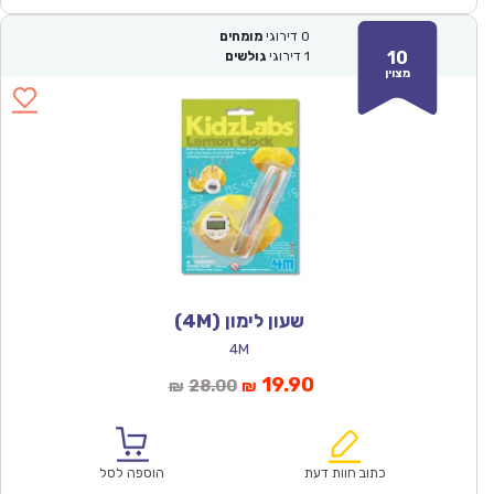
0
דירוגי
מומחים
10
1
דירוגי
גולשים
מצוין
שעון לימון (4M)
4M
המחיר
המחיר
19.90
28.00
₪
₪
הנוכחי
המקורי
הוא:
היה:
₪28.00.
₪19.90.
כתוב חוות דעת
הוספה לסל