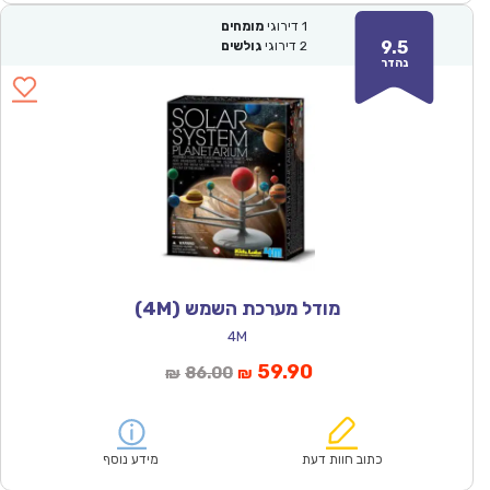
1
דירוגי
מומחים
9.5
2
דירוגי
גולשים
נהדר
מודל מערכת השמש (4M)
4M
המחיר
המחיר
59.90
86.00
₪
₪
הנוכחי
המקורי
הוא:
היה:
₪86.00.
₪59.90.
כתוב חוות דעת
מידע נוסף