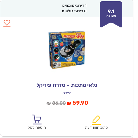
1
דירוגי
מומחים
9.1
0
דירוגי
גולשים
מעולה
גלאי מתכות – סדרת פיזיקל
יצירה
המחיר
המחיר
59.90
86.00
₪
₪
הנוכחי
המקורי
הוא:
היה:
₪86.00.
₪59.90.
כתוב חוות דעת
הוספה לסל