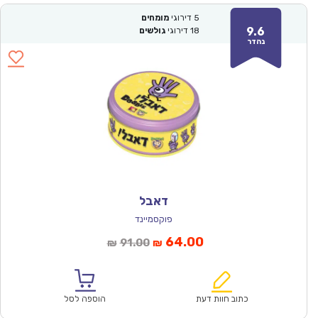
5
דירוגי
מומחים
9.6
18
דירוגי
גולשים
נהדר
דאבל
פוקסמיינד
המחיר
המחיר
64.00
91.00
₪
₪
הנוכחי
המקורי
הוא:
היה:
₪91.00.
₪64.00.
כתוב חוות דעת
הוספה לסל