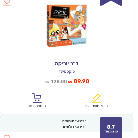
ד”ר יוריקה
פוקסמיינד
המחיר
המחיר
89.90
128.00
₪
₪
הנוכחי
המקורי
הוא:
היה:
₪128.00.
₪89.90.
כתוב חוות דעת
הוספה לסל
1
דירוגי
מומחים
8.7
1
דירוגי
גולשים
טוב מאוד