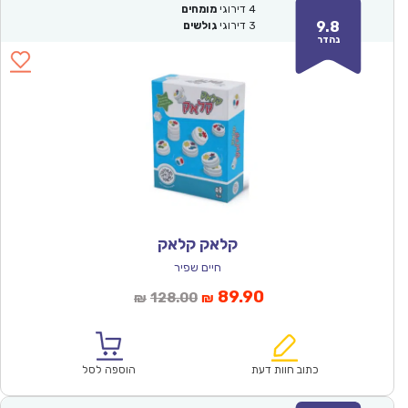
4
דירוגי
מומחים
9.8
3
דירוגי
גולשים
נהדר
קלאק קלאק
חיים שפיר
המחיר
המחיר
89.90
128.00
₪
₪
הנוכחי
המקורי
הוא:
היה:
₪128.00.
₪89.90.
כתוב חוות דעת
הוספה לסל