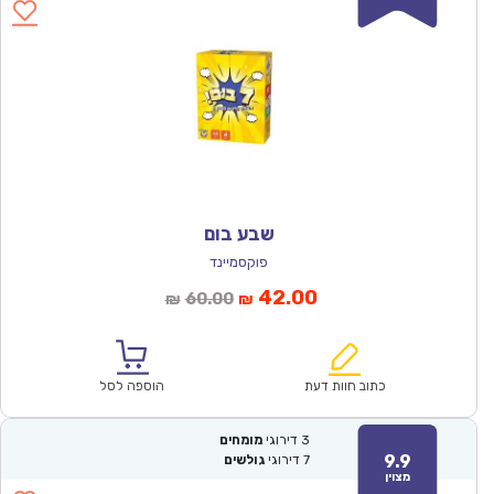
שבע בום
פוקסמיינד
המחיר
המחיר
42.00
60.00
₪
₪
הנוכחי
המקורי
הוא:
היה:
₪60.00.
₪42.00.
כתוב חוות דעת
הוספה לסל
3
דירוגי
מומחים
9.9
7
דירוגי
גולשים
מצוין