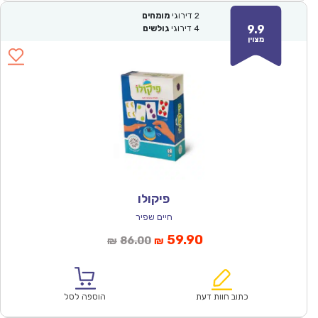
2
דירוגי
מומחים
9.9
4
דירוגי
גולשים
מצוין
פיקולו
חיים שפיר
המחיר
המחיר
59.90
86.00
₪
₪
הנוכחי
המקורי
הוא:
היה:
₪86.00.
₪59.90.
כתוב חוות דעת
הוספה לסל