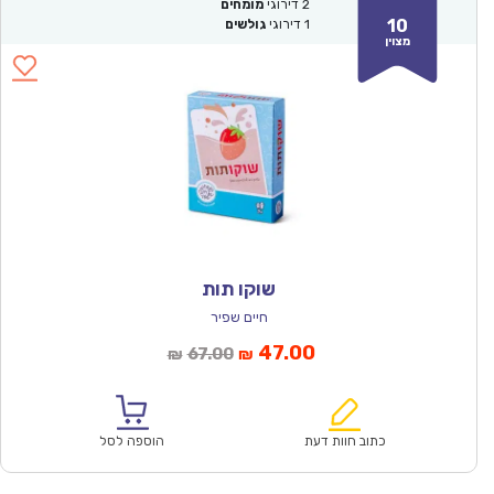
2
דירוגי
מומחים
10
1
דירוגי
גולשים
מצוין
שוקו תות
חיים שפיר
המחיר
המחיר
47.00
67.00
₪
₪
הנוכחי
המקורי
הוא:
היה:
₪67.00.
₪47.00.
כתוב חוות דעת
הוספה לסל