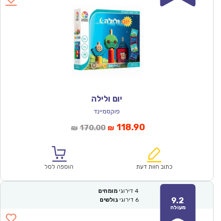
יום ולילה
פוקסמיינד
המחיר
המחיר
118.90
170.00
₪
₪
הנוכחי
המקורי
הוא:
היה:
₪170.00.
₪118.90.
כתוב חוות דעת
הוספה לסל
4
דירוגי
מומחים
9.2
6
דירוגי
גולשים
מעולה