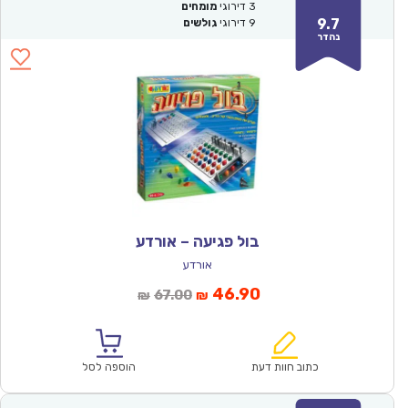
3
דירוגי
מומחים
9.7
9
דירוגי
גולשים
נהדר
בול פגיעה – אורדע
אורדע
המחיר
המחיר
46.90
67.00
₪
₪
הנוכחי
המקורי
הוא:
היה:
₪67.00.
₪46.90.
כתוב חוות דעת
הוספה לסל