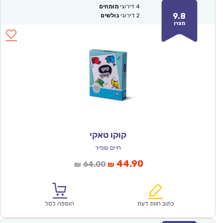
4
דירוגי
מומחים
9.8
2
דירוגי
גולשים
מצוין
קוקו טאקי
חיים שפיר
המחיר
המחיר
44.90
64.00
₪
₪
הנוכחי
המקורי
הוא:
היה:
₪64.00.
₪44.90.
כתוב חוות דעת
הוספה לסל