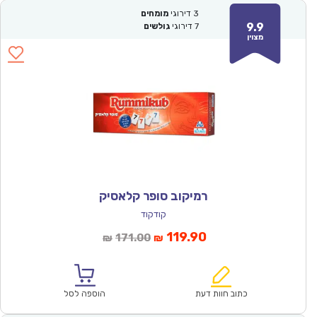
3
דירוגי
מומחים
9.9
7
דירוגי
גולשים
מצוין
רמיקוב סופר קלאסיק
קודקוד
המחיר
המחיר
119.90
171.00
₪
₪
הנוכחי
המקורי
הוא:
היה:
₪171.00.
₪119.90.
כתוב חוות דעת
הוספה לסל