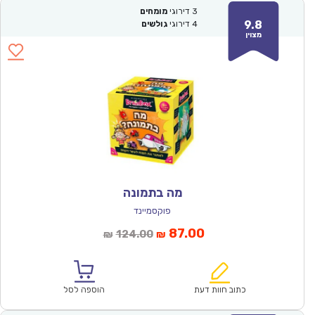
3
דירוגי
מומחים
9.8
4
דירוגי
גולשים
מצוין
מה בתמונה
פוקסמיינד
המחיר
המחיר
87.00
124.00
₪
₪
הנוכחי
המקורי
הוא:
היה:
₪124.00.
₪87.00.
כתוב חוות דעת
הוספה לסל