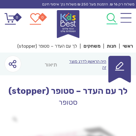
Ski
משלוח רק 16 ₪. הזמנות מעל 250 ₪ משלוח נק’ איסוף חינם
t
0
0
conten
ראשי
|
חנות
|
משחקים
|
לך עם העדר – סטופר (stopper)
היה הראשון לדרג מוצר
תיאור
זה
לך עם העדר – סטופר (stopper)
סטופר