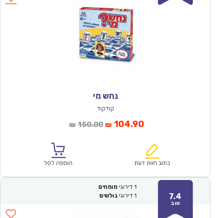
נחש מי
קודקוד
המחיר
המחיר
104.90
150.00
₪
₪
הנוכחי
המקורי
הוא:
היה:
₪150.00.
₪104.90.
כתוב חוות דעת
הוספה לסל
1
דירוגי
מומחים
7.4
1
דירוגי
גולשים
טוב