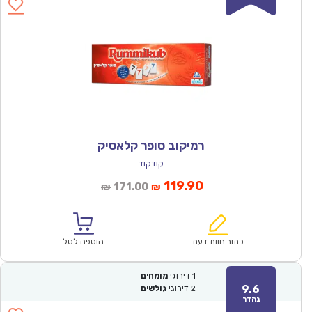
רמיקוב סופר קלאסיק
קודקוד
המחיר
המחיר
119.90
171.00
₪
₪
הנוכחי
המקורי
הוא:
היה:
₪171.00.
₪119.90.
כתוב חוות דעת
הוספה לסל
1
דירוגי
מומחים
9.6
2
דירוגי
גולשים
נהדר