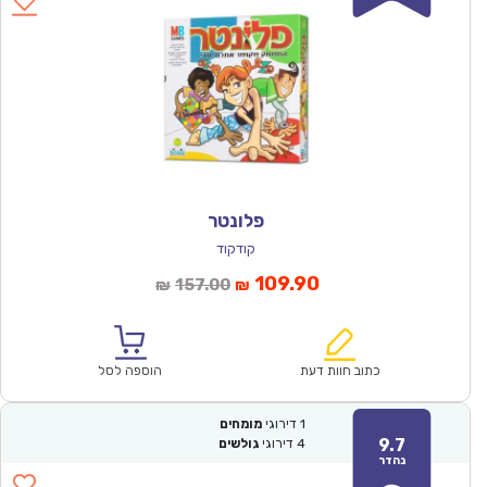
פלונטר
קודקוד
המחיר
המחיר
109.90
157.00
₪
₪
הנוכחי
המקורי
הוא:
היה:
₪157.00.
₪109.90.
כתוב חוות דעת
הוספה לסל
1
דירוגי
מומחים
9.7
4
דירוגי
גולשים
נהדר