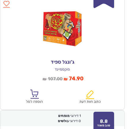
ג’ונגל ספיד
פוקסמיינד
המחיר
המחיר
74.90
107.00
₪
₪
הנוכחי
המקורי
הוא:
היה:
₪107.00.
₪74.90.
כתוב חוות דעת
הוספה לסל
1
דירוגי
מומחים
8.8
0
דירוגי
גולשים
טוב מאוד