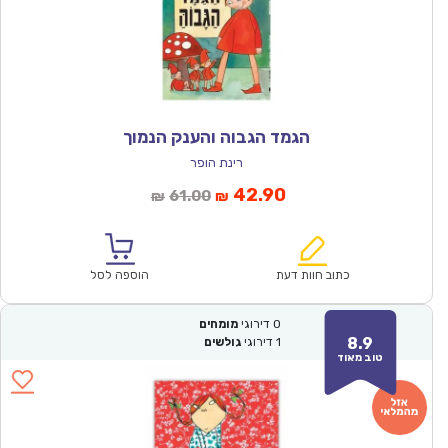
הגמד הגבוה והענק הנמוך
רינת הופר
המחיר
המחיר
42.90
61.00
₪
₪
הנוכחי
המקורי
הוא:
היה:
₪61.00.
₪42.90.
כתוב חוות דעת
הוספה לסל
0
דירוגי
מומחים
8.9
1
דירוגי
גולשים
טוב מאוד