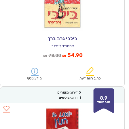
בילבי גרב ברך
אסטריד לינדגרן
המחיר
המחיר
54.90
78.00
₪
₪
הנוכחי
המקורי
הוא:
היה:
₪78.00.
₪54.90.
כתוב חוות דעת
מידע נוסף
0
דירוגי
מומחים
8.9
1
דירוגי
גולשים
טוב מאוד