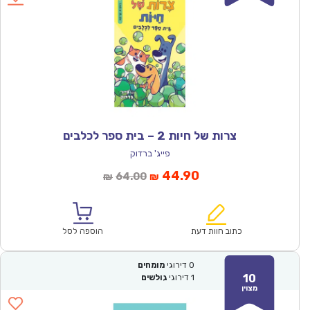
צרות של חיות 2 – בית ספר לכלבים
פייג' ברדוק
המחיר
המחיר
44.90
64.00
₪
₪
הנוכחי
המקורי
הוא:
היה:
₪64.00.
₪44.90.
כתוב חוות דעת
הוספה לסל
0
דירוגי
מומחים
10
1
דירוגי
גולשים
מצוין