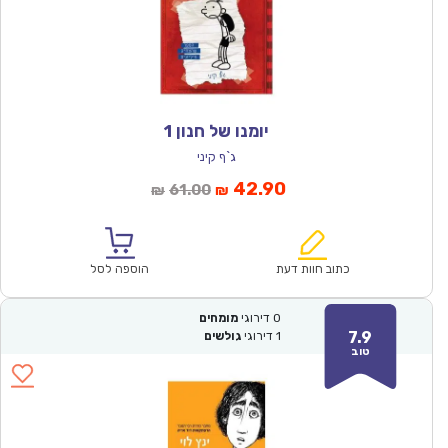
יומנו של חנון 1
ג`ף קיני
המחיר
המחיר
42.90
61.00
₪
₪
הנוכחי
המקורי
הוא:
היה:
₪61.00.
₪42.90.
כתוב חוות דעת
הוספה לסל
0
דירוגי
מומחים
7.9
1
דירוגי
גולשים
טוב