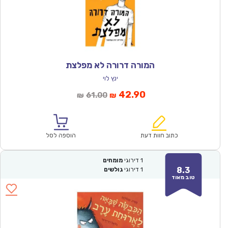
המורה דרורה לא מפלצת
ינץ לוי
המחיר
המחיר
42.90
61.00
₪
₪
הנוכחי
המקורי
הוא:
היה:
₪61.00.
₪42.90.
כתוב חוות דעת
הוספה לסל
1
דירוגי
מומחים
8.3
1
דירוגי
גולשים
טוב מאוד