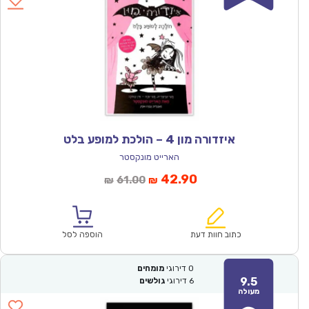
איזדורה מון 4 – הולכת למופע בלט
הארייט מונקסטר
המחיר
המחיר
42.90
61.00
₪
₪
הנוכחי
המקורי
הוא:
היה:
₪61.00.
₪42.90.
כתוב חוות דעת
הוספה לסל
0
דירוגי
מומחים
9.5
6
דירוגי
גולשים
מעולה