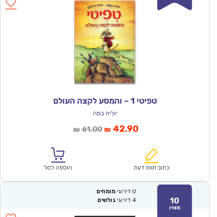
טפיטי 1 – והמסע לקצה העולם
יוליה במה
המחיר
המחיר
42.90
61.00
₪
₪
הנוכחי
המקורי
הוא:
היה:
₪61.00.
₪42.90.
כתוב חוות דעת
הוספה לסל
0
דירוגי
מומחים
10
4
דירוגי
גולשים
מצוין