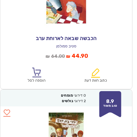
הכבשה שבאה לארוחת ערב
סטיב סמולמן
המחיר
המחיר
44.90
64.00
₪
₪
הנוכחי
המקורי
הוא:
היה:
₪64.00.
₪44.90.
כתוב חוות דעת
הוספה לסל
0
דירוגי
מומחים
8.9
2
דירוגי
גולשים
טוב מאוד