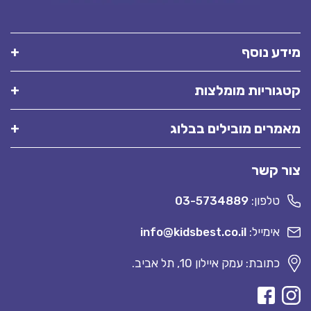
ע נוסף
וריות מומלצות
רים מובילים בבלוג
 קשר
טלפון:
03-5734889
אימייל:
info@kidsbest.co.il
כתובת: עמק איילון 10, תל אביב.