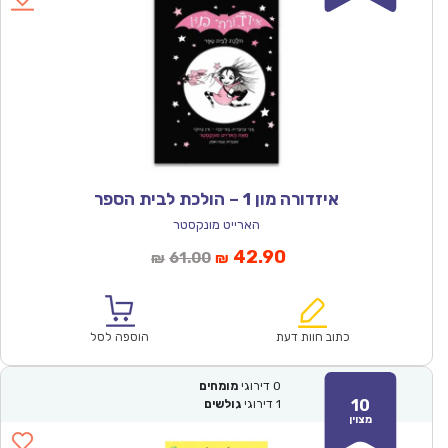
איזדורה מון 1 – הולכת לבית הספר
הארייט מונקסטר
המחיר
המחיר
42.90
61.00
₪
₪
הנוכחי
המקורי
הוא:
היה:
₪61.00.
₪42.90.
כתוב חוות דעת
הוספה לסל
0
דירוגי
מומחים
10
1
דירוגי
גולשים
מצוין