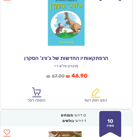
הרפתקאותיו החדשות של ג’ורג’ הסקרן
מרגרט וה"א ריי
המחיר
המחיר
46.90
67.00
₪
₪
הנוכחי
המקורי
הוא:
היה:
₪67.00.
₪46.90.
כתוב חוות דעת
הוספה לסל
0
דירוגי
מומחים
10
1
דירוגי
גולשים
מצוין