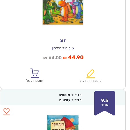
זוג
ג'וליה דונלדסון
המחיר
המחיר
44.90
64.00
₪
₪
הנוכחי
המקורי
הוא:
היה:
₪64.00.
₪44.90.
כתוב חוות דעת
הוספה לסל
1
דירוגי
מומחים
9.5
1
דירוגי
גולשים
נהדר