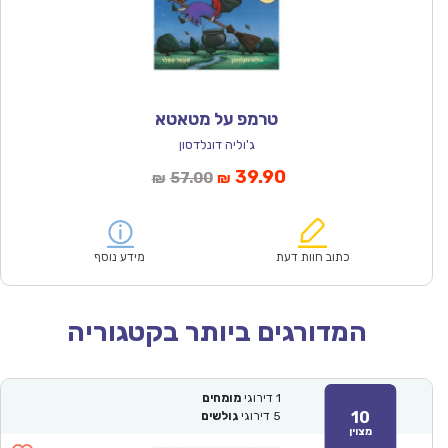
טרמפ על מטאטא
ג'וליה דונלדסון
המחיר
המחיר
39.90
57.00
₪
₪
הנוכחי
המקורי
הוא:
היה:
₪57.00.
₪39.90.
כתוב חוות דעת
מידע נוסף
המדורגים ביותר בקטגוריה
1
דירוגי
מומחים
10
5
דירוגי
גולשים
מצוין