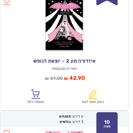
איזדורה מון 2 – יוצאת לנופש
הארייט מונקסטר
המחיר
המחיר
42.90
61.00
₪
₪
הנוכחי
המקורי
הוא:
היה:
₪61.00.
₪42.90.
כתוב חוות דעת
הוספה לסל
0
דירוגי
מומחים
10
3
דירוגי
גולשים
מצוין