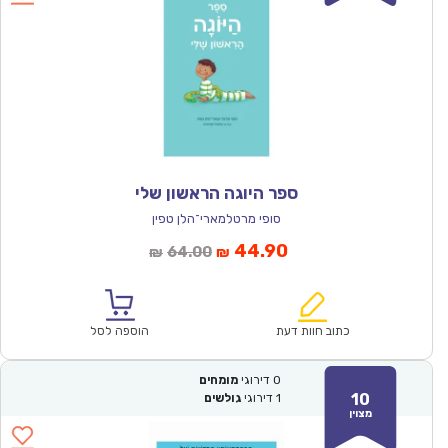
ספר היוגה הראשון שלי
סופי מרטלמארי־הלן טפין
המחיר
המחיר
44.90
64.00
₪
₪
הנוכחי
המקורי
הוא:
היה:
₪64.00.
₪44.90.
כתוב חוות דעת
הוספה לסל
0
דירוגי
מומחים
10
1
דירוגי
גולשים
מצוין