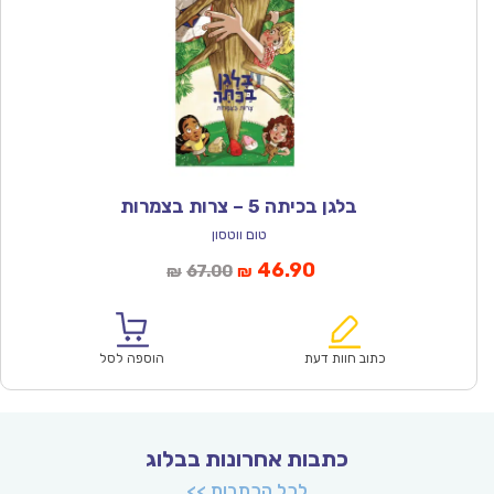
בלגן בכיתה 5 – צרות בצמרות
טום ווטסון
המחיר
המחיר
46.90
67.00
₪
₪
הנוכחי
המקורי
הוא:
היה:
₪67.00.
₪46.90.
כתוב חוות דעת
הוספה לסל
כתבות אחרונות בבלוג
לכל הכתבות >>