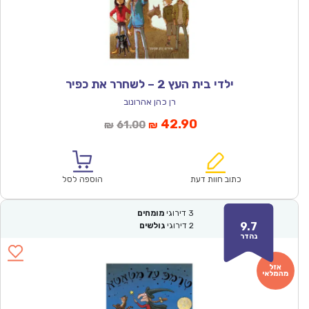
ילדי בית העץ 2 – לשחרר את כפיר
רן כהן אהרונוב
המחיר
המחיר
42.90
61.00
₪
₪
הנוכחי
המקורי
הוא:
היה:
₪61.00.
₪42.90.
כתוב חוות דעת
הוספה לסל
3
דירוגי
מומחים
9.7
2
דירוגי
גולשים
נהדר