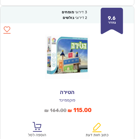
3
דירוגי
מומחים
9.6
2
דירוגי
גולשים
נהדר
הטירה
פוקסמיינד
המחיר
המחיר
115.00
164.00
₪
₪
הנוכחי
המקורי
הוא:
היה:
₪164.00.
₪115.00.
כתוב חוות דעת
הוספה לסל