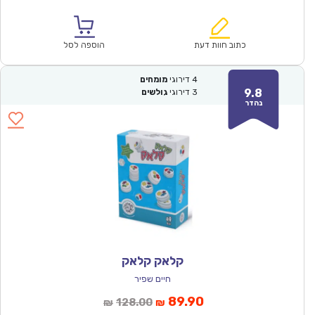
הנוכחי
המקורי
הוא:
היה:
₪64.00.
₪44.90.
כתוב חוות דעת
הוספה לסל
4
דירוגי
מומחים
9.8
3
דירוגי
גולשים
נהדר
קלאק קלאק
חיים שפיר
המחיר
המחיר
89.90
128.00
₪
₪