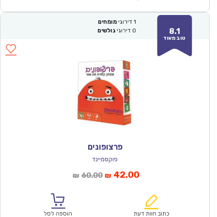
1
דירוגי
מומחים
8.1
0
דירוגי
גולשים
טוב מאוד
פרצופונים
פוקסמיינד
המחיר
המחיר
42.00
60.00
₪
₪
הנוכחי
המקורי
הוא:
היה:
₪60.00.
₪42.00.
כתוב חוות דעת
הוספה לסל