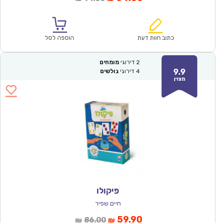
הנוכחי
המקורי
הוא:
היה:
₪91.00.
₪64.00.
כתוב חוות דעת
הוספה לסל
2
דירוגי
מומחים
9.9
4
דירוגי
גולשים
מצוין
פיקולו
חיים שפיר
המחיר
המחיר
59.90
86.00
₪
₪