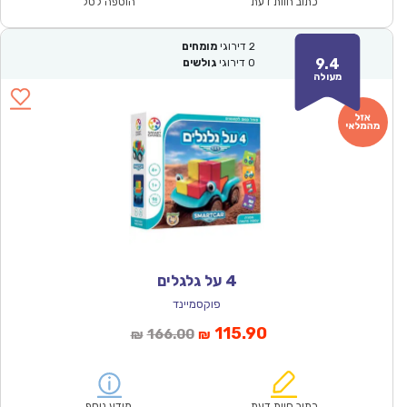
₪176.00.
₪122.90.
כתוב חוות דעת
הוספה לסל
2
דירוגי
מומחים
9.4
0
דירוגי
גולשים
מעולה
4 על גלגלים
פוקסמיינד
המחיר
המחיר
115.90
166.00
₪
₪
הנוכחי
המקורי
הוא:
היה:
₪166.00.
₪115.90.
כתוב חוות דעת
מידע נוסף