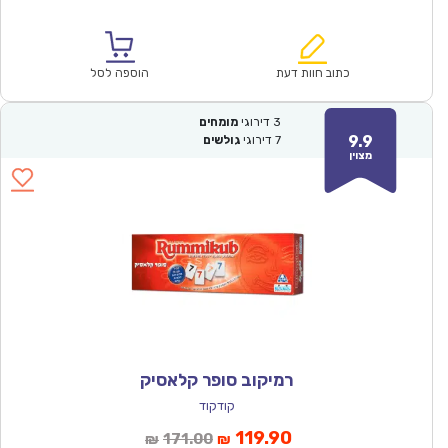
הנוכחי
המקורי
הוא:
היה:
₪86.00.
₪59.90.
כתוב חוות דעת
הוספה לסל
3
דירוגי
מומחים
9.9
7
דירוגי
גולשים
מצוין
רמיקוב סופר קלאסיק
קודקוד
המחיר
המחיר
119.90
171.00
₪
₪