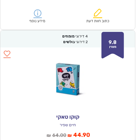
הנוכחי
המקורי
הוא:
היה:
₪124.00.
₪87.00.
כתוב חוות דעת
מידע נוסף
4
דירוגי
מומחים
9.8
2
דירוגי
גולשים
מצוין
קוקו טאקי
חיים שפיר
המחיר
המחיר
44.90
64.00
₪
₪