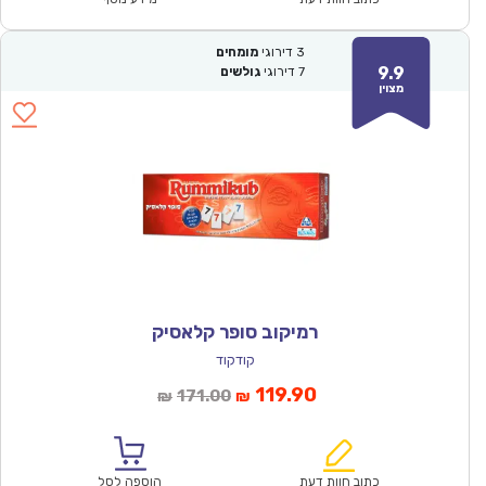
3
דירוגי
מומחים
9.9
7
דירוגי
גולשים
מצוין
רמיקוב סופר קלאסיק
קודקוד
המחיר
המחיר
119.90
171.00
₪
₪
הנוכחי
המקורי
הוא:
היה:
₪171.00.
₪119.90.
כתוב חוות דעת
הוספה לסל