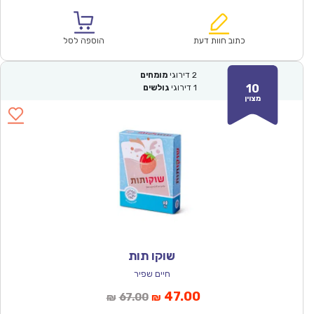
הנוכחי
המקורי
הוא:
היה:
₪67.00.
₪46.90.
כתוב חוות דעת
הוספה לסל
2
דירוגי
מומחים
10
1
דירוגי
גולשים
מצוין
שוקו תות
חיים שפיר
המחיר
המחיר
47.00
67.00
₪
₪