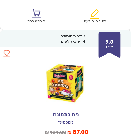
הנוכחי
המקורי
הוא:
היה:
₪171.00.
₪119.90.
כתוב חוות דעת
הוספה לסל
3
דירוגי
מומחים
9.8
4
דירוגי
גולשים
מצוין
מה בתמונה
פוקסמיינד
המחיר
המחיר
87.00
124.00
₪
₪