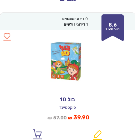
0
דירוגי
מומחים
8.6
1
דירוגי
גולשים
טוב מאוד
בול 10
פוקסמיינד
המחיר
המחיר
39.90
57.00
₪
₪
הנוכחי
המקורי
הוא:
היה: