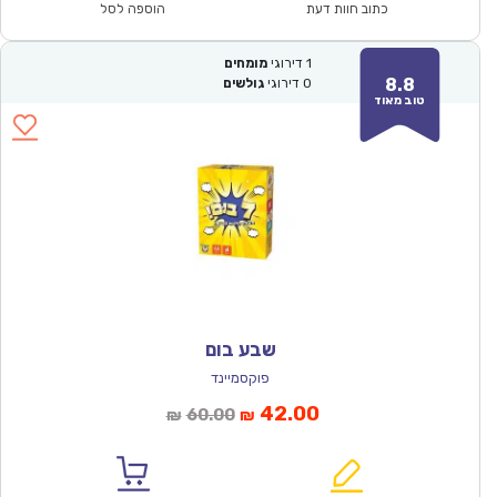
₪57.00.
₪39.90.
כתוב חוות דעת
הוספה לסל
1
דירוגי
מומחים
8.8
0
דירוגי
גולשים
טוב מאוד
שבע בום
פוקסמיינד
המחיר
המחיר
42.00
60.00
₪
₪
הנוכחי
המקורי
הוא:
היה: