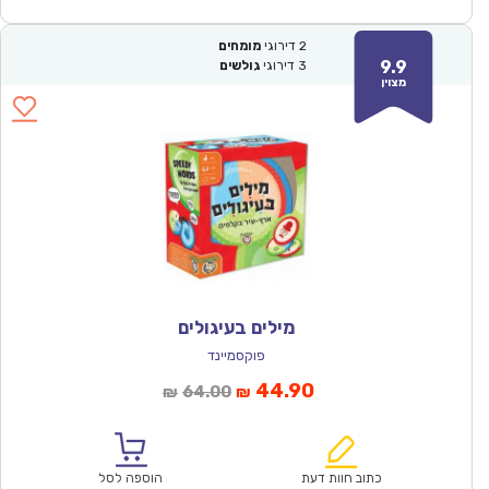
2
דירוגי
מומחים
9.9
3
דירוגי
גולשים
מצוין
מילים בעיגולים
פוקסמיינד
המחיר
המחיר
44.90
64.00
₪
₪
הנוכחי
המקורי
הוא:
היה:
₪64.00.
₪44.90.
כתוב חוות דעת
הוספה לסל