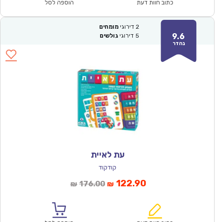
₪60.00.
₪42.00.
כתוב חוות דעת
הוספה לסל
2
דירוגי
מומחים
9.6
5
דירוגי
גולשים
נהדר
עת לאיית
קודקוד
המחיר
המחיר
122.90
176.00
₪
₪
הנוכחי
המקורי
הוא:
היה: