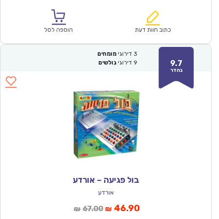
הנוכחי
המקורי
הוא:
היה:
₪128.00.
₪89.90.
כתוב חוות דעת
הוספה לסל
3
דירוגי
מומחים
9.7
9
דירוגי
גולשים
נהדר
בול פגיעה – אורדע
אורדע
המחיר
המחיר
46.90
67.00
₪
₪