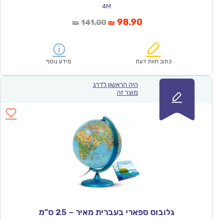
4M
המחיר
המחיר
98.90
141.00
₪
₪
הנוכחי
המקורי
הוא:
היה:
₪141.00.
₪98.90.
כתוב חוות דעת
מידע נוסף
היה הראשון לדרג
מוצר זה
גלובוס ספארי בעברית מאיר – 25 ס”מ