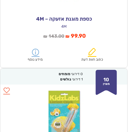
כספת מוגנת אזעקה – 4M
4M
המחיר
המחיר
99.90
143.00
₪
₪
הנוכחי
המקורי
הוא:
היה:
₪143.00.
₪99.90.
כתוב חוות דעת
מידע נוסף
0
דירוגי
מומחים
10
1
דירוגי
גולשים
מצוין