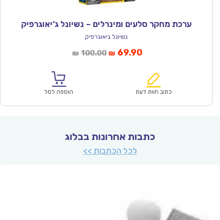
ערכת מחקר סלעים ומינרלים – נשיונל ג’יאוגרפיק
נשיונל גיאוגרפיק
המחיר
המחיר
69.90
100.00
₪
₪
הנוכחי
המקורי
הוא:
היה:
₪100.00.
₪69.90.
כתוב חוות דעת
הוספה לסל
כתבות אחרונות בבלוג
לכל הכתבות >>