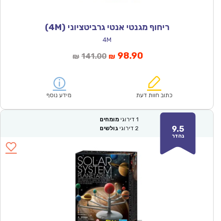
ריחוף מגנטי אנטי גרביטציוני (4M)
4M
המחיר
המחיר
98.90
141.00
₪
₪
הנוכחי
המקורי
הוא:
היה:
₪141.00.
₪98.90.
כתוב חוות דעת
מידע נוסף
1
דירוגי
מומחים
9.5
2
דירוגי
גולשים
נהדר