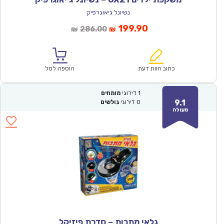
נשיונל גיאוגרפיק
המחיר
המחיר
199.90
286.00
₪
₪
הנוכחי
המקורי
הוא:
היה:
₪286.00.
₪199.90.
כתוב חוות דעת
הוספה לסל
1
דירוגי
מומחים
9.1
0
דירוגי
גולשים
מעולה
גלאי מתכות – סדרת פיזיקל