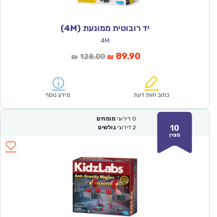
יד רובוטית ממונעת (4M)
4M
המחיר
המחיר
89.90
128.00
₪
₪
הנוכחי
המקורי
הוא:
היה:
₪128.00.
₪89.90.
כתוב חוות דעת
מידע נוסף
0
דירוגי
מומחים
10
2
דירוגי
גולשים
מצוין