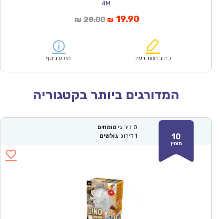
4M
המחיר
המחיר
19.90
28.00
₪
₪
הנוכחי
המקורי
הוא:
היה:
₪28.00.
₪19.90.
כתוב חוות דעת
מידע נוסף
המדורגים ביותר בקטגוריה
0
דירוגי
מומחים
10
1
דירוגי
גולשים
מצוין