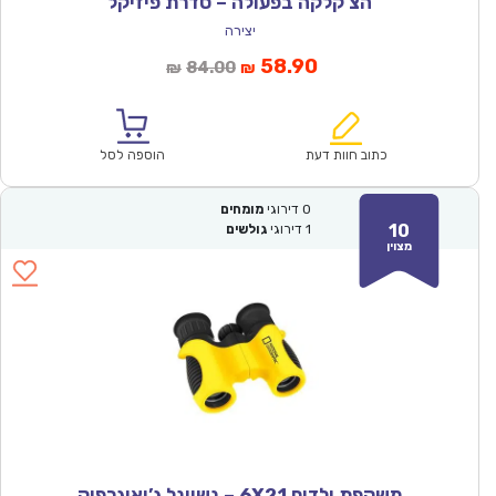
הצ’קלקה בפעולה – סדרת פיזיקל
יצירה
המחיר
המחיר
58.90
84.00
₪
₪
הנוכחי
המקורי
הוא:
היה:
₪84.00.
₪58.90.
כתוב חוות דעת
הוספה לסל
0
דירוגי
מומחים
10
1
דירוגי
גולשים
מצוין
משקפת ילדים 6X21 – נשיונל ג’יאוגרפיק