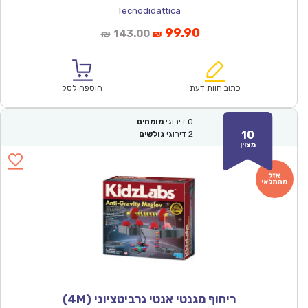
Tecnodidattica
המחיר
המחיר
99.90
143.00
₪
₪
הנוכחי
המקורי
הוא:
היה:
₪143.00.
₪99.90.
כתוב חוות דעת
הוספה לסל
0
דירוגי
מומחים
10
2
דירוגי
גולשים
מצוין
ריחוף מגנטי אנטי גרביטציוני (4M)