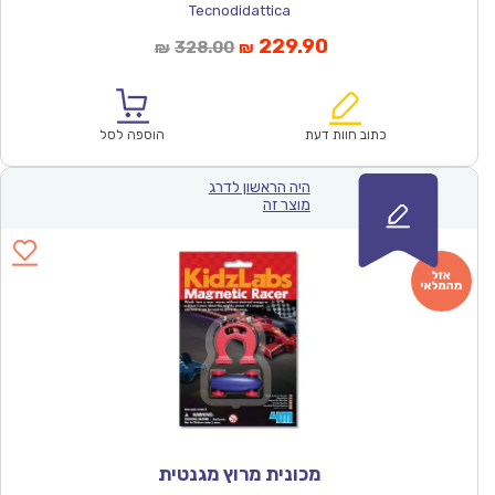
Tecnodidattica
המחיר
המחיר
229.90
328.00
₪
₪
הנוכחי
המקורי
הוא:
היה:
₪328.00.
₪229.90.
כתוב חוות דעת
הוספה לסל
היה הראשון לדרג
מוצר זה
מכונית מרוץ מגנטית