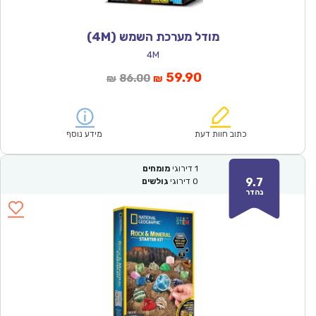
מודל מערכת השמש (4M)
4M
המחיר
המחיר
59.90
86.00
₪
₪
הנוכחי
המקורי
הוא:
היה:
₪86.00.
₪59.90.
כתוב חוות דעת
מידע נוסף
1
דירוגי
מומחים
9.7
0
דירוגי
גולשים
נהדר