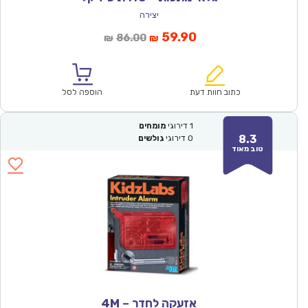
יצירה
המחיר
המחיר
59.90
86.00
₪
₪
הנוכחי
המקורי
הוא:
היה:
₪86.00.
₪59.90.
כתוב חוות דעת
הוספה לסל
1
דירוגי
מומחים
8.3
0
דירוגי
גולשים
טוב מאוד
אזעקה לחדר – 4M