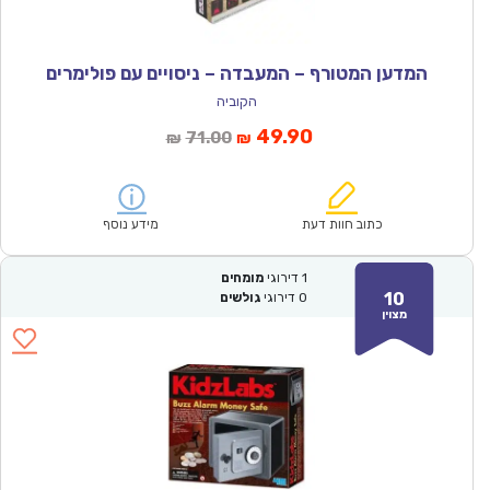
המדען המטורף – המעבדה – ניסויים עם פולימרים
הקוביה
המחיר
המחיר
49.90
71.00
₪
₪
הנוכחי
המקורי
הוא:
היה:
₪71.00.
₪49.90.
כתוב חוות דעת
מידע נוסף
1
דירוגי
מומחים
10
0
דירוגי
גולשים
מצוין