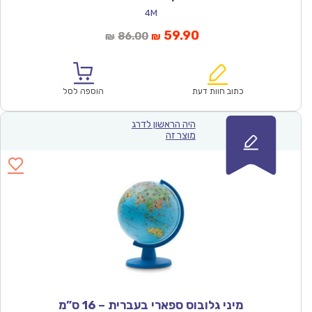
4M
המחיר
המחיר
59.90
86.00
₪
₪
הנוכחי
המקורי
הוא:
היה:
₪86.00.
₪59.90.
כתוב חוות דעת
הוספה לסל
היה הראשון לדרג
מוצר זה
מיני גלובוס ספארי בעברית – 16 ס”מ