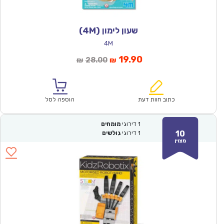
שעון לימון (4M)
4M
המחיר
המחיר
19.90
28.00
₪
₪
הנוכחי
המקורי
הוא:
היה:
₪28.00.
₪19.90.
כתוב חוות דעת
הוספה לסל
1
דירוגי
מומחים
10
1
דירוגי
גולשים
מצוין