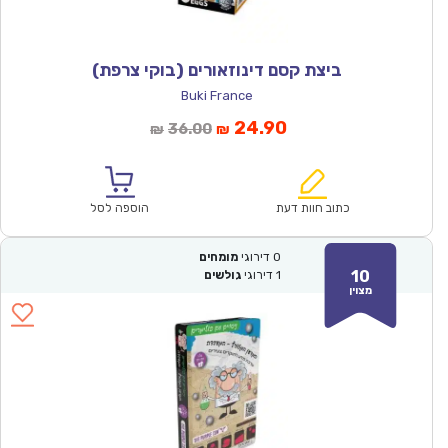
ביצת קסם דינוזאורים (בוקי צרפת)
Buki France
המחיר
המחיר
24.90
36.00
₪
₪
הנוכחי
המקורי
הוא:
היה:
₪36.00.
₪24.90.
כתוב חוות דעת
הוספה לסל
0
דירוגי
מומחים
10
1
דירוגי
גולשים
מצוין