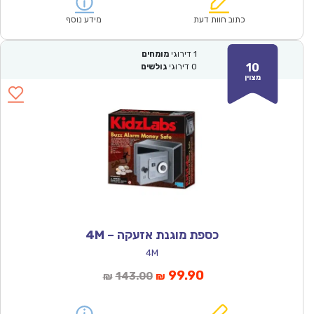
הוא:
היה:
₪71.00.
₪49.90.
כתוב חוות דעת
מידע נוסף
1
דירוגי
מומחים
10
0
דירוגי
גולשים
מצוין
כספת מוגנת אזעקה – 4M
4M
המחיר
המחיר
99.90
143.00
₪
₪
הנוכחי
המקורי
הוא:
היה: