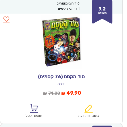
0
דירוגי
מומחים
9.2
1
דירוגי
גולשים
מעולה
סוד הקסם (76 קסמים)
יצירה
המחיר
המחיר
49.90
71.00
₪
₪
הנוכחי
המקורי
הוא:
היה:
₪71.00.
₪49.90.
כתוב חוות דעת
הוספה לסל