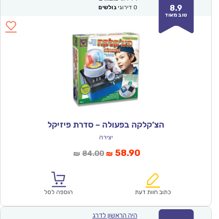
8.9
0
דירוגי
גולשים
טוב מאוד
הצ’קלקה בפעולה – סדרת פיזיקל
יצירה
המחיר
המחיר
58.90
84.00
₪
₪
הנוכחי
המקורי
הוא:
היה:
₪84.00.
₪58.90.
כתוב חוות דעת
הוספה לסל
היה הראשון לדרג