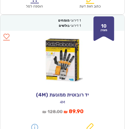
₪28.00.
₪19.90.
כתוב חוות דעת
הוספה לסל
1
דירוגי
מומחים
10
1
דירוגי
גולשים
מצוין
יד רובוטית ממונעת (4M)
4M
המחיר
המחיר
89.90
128.00
₪
₪
הנוכחי
המקורי
הוא:
היה: