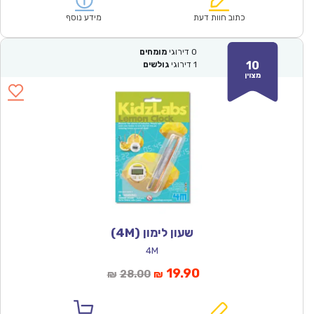
₪143.00.
₪99.90.
כתוב חוות דעת
מידע נוסף
0
דירוגי
מומחים
10
1
דירוגי
גולשים
מצוין
שעון לימון (4M)
4M
המחיר
המחיר
19.90
28.00
₪
₪
הנוכחי
המקורי
הוא:
היה: