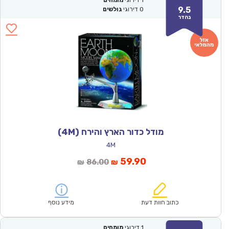
1
דירוגי
מומחים
9.5
0
דירוגי
גולשים
נהדר
מודל כדור הארץ והירח (4M)
4M
המחיר
המחיר
59.90
86.00
₪
₪
הנוכחי
המקורי
הוא:
היה:
₪86.00.
₪59.90.
כתוב חוות דעת
מידע נוסף
1
דירוגי
מומחים