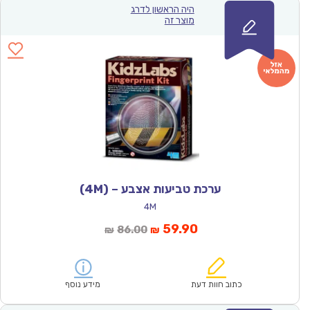
היה הראשון לדרג
מוצר זה
ערכת טביעות אצבע – (4M)
4M
המחיר
המחיר
59.90
86.00
₪
₪
הנוכחי
המקורי
הוא:
היה:
₪86.00.
₪59.90.
כתוב חוות דעת
מידע נוסף