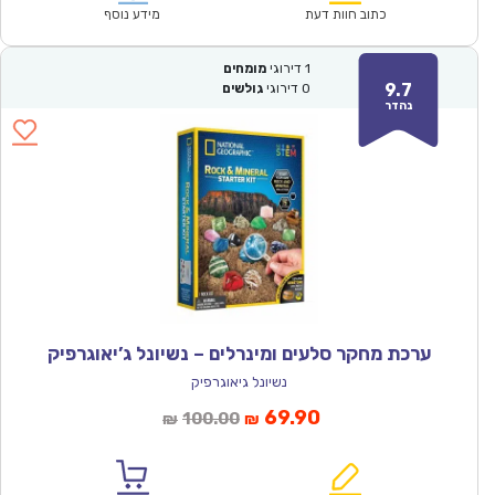
₪86.00.
₪59.90.
כתוב חוות דעת
מידע נוסף
1
דירוגי
מומחים
9.7
0
דירוגי
גולשים
נהדר
ערכת מחקר סלעים ומינרלים – נשיונל ג’יאוגרפיק
נשיונל גיאוגרפיק
המחיר
המחיר
69.90
100.00
₪
₪
הנוכחי
המקורי
הוא:
היה: