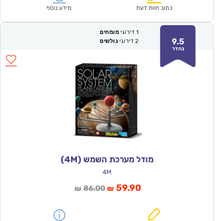
₪141.00.
₪98.90.
כתוב חוות דעת
מידע נוסף
1
דירוגי
מומחים
9.5
2
דירוגי
גולשים
נהדר
מודל מערכת השמש (4M)
4M
המחיר
המחיר
59.90
86.00
₪
₪
הנוכחי
המקורי
הוא:
היה: