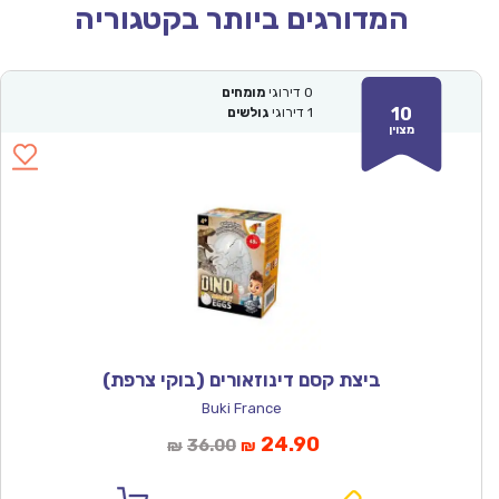
המדורגים ביותר בקטגוריה
0
דירוגי
מומחים
10
1
דירוגי
גולשים
מצוין
ביצת קסם דינוזאורים (בוקי צרפת)
Buki France
המחיר
המחיר
24.90
36.00
₪
₪
הנוכחי
המקורי