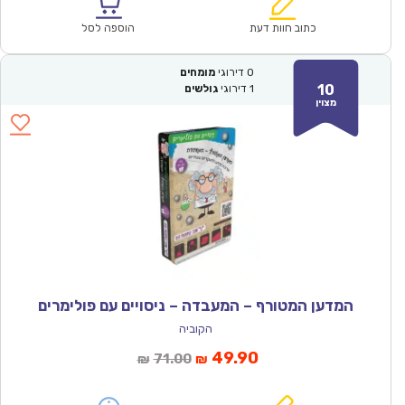
הוא:
היה:
₪36.00.
₪24.90.
כתוב חוות דעת
הוספה לסל
0
דירוגי
מומחים
10
1
דירוגי
גולשים
מצוין
המדען המטורף – המעבדה – ניסויים עם פולימרים
הקוביה
המחיר
המחיר
49.90
71.00
₪
₪
הנוכחי
המקורי