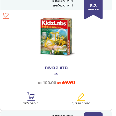
1
דירוגי
מומחים
8.3
1
דירוגי
גולשים
טוב מאוד
מדע הבועות
4M
המחיר
המחיר
69.90
100.00
₪
₪
הנוכחי
המקורי
הוא:
היה:
₪100.00.
₪69.90.
כתוב חוות דעת
הוספה לסל