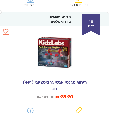
₪128.00.
₪89.90.
כתוב חוות דעת
מידע נוסף
0
דירוגי
מומחים
10
2
דירוגי
גולשים
מצוין
ריחוף מגנטי אנטי גרביטציוני (4M)
4M
המחיר
המחיר
98.90
141.00
₪
₪
הנוכחי
המקורי
הוא:
היה: