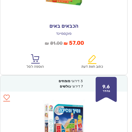
הכבאים באים
פוקסמיינד
המחיר
המחיר
57.00
81.00
₪
₪
הנוכחי
המקורי
הוא:
היה:
₪81.00.
₪57.00.
כתוב חוות דעת
הוספה לסל
3
דירוגי
מומחים
9.6
7
דירוגי
גולשים
נהדר