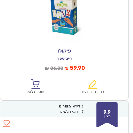
פיקולו
חיים שפיר
המחיר
המחיר
59.90
86.00
₪
₪
הנוכחי
המקורי
הוא:
היה:
₪86.00.
₪59.90.
כתוב חוות דעת
הוספה לסל
3
דירוגי
מומחים
9.9
7
דירוגי
גולשים
מצוין