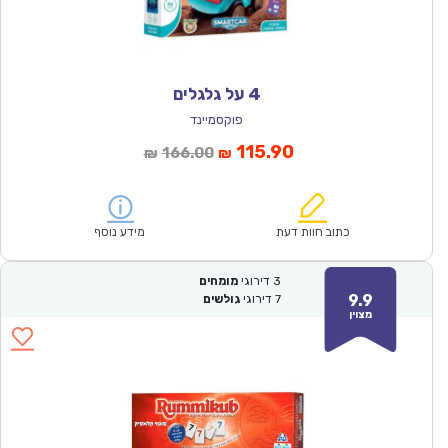
4 על גלגלים
פוקסמיינד
המחיר
המחיר
115.90
166.00
₪
₪
הנוכחי
המקורי
הוא:
היה:
₪166.00.
₪115.90.
כתוב חוות דעת
מידע נוסף
3
דירוגי
מומחים
9.9
7
דירוגי
גולשים
מצוין