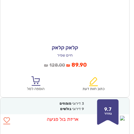
קלאק קלאק
חיים שפיר
המחיר
המחיר
89.90
128.00
₪
₪
הנוכחי
המקורי
הוא:
היה:
₪128.00.
₪89.90.
כתוב חוות דעת
הוספה לסל
3
דירוגי
מומחים
9.7
9
דירוגי
גולשים
נהדר