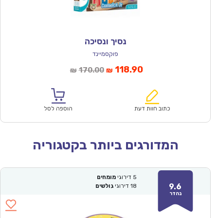
נסיך ונסיכה
פוקסמיינד
המחיר
המחיר
118.90
170.00
₪
₪
הנוכחי
המקורי
הוא:
היה:
₪170.00.
₪118.90.
כתוב חוות דעת
הוספה לסל
המדורגים ביותר בקטגוריה
5
דירוגי
מומחים
9.6
18
דירוגי
גולשים
נהדר