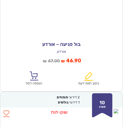
בול פגיעה – אורדע
אורדע
המחיר
המחיר
46.90
67.00
₪
₪
הנוכחי
המקורי
הוא:
היה:
₪67.00.
₪46.90.
כתוב חוות דעת
הוספה לסל
2
דירוגי
מומחים
10
1
דירוגי
גולשים
מצוין