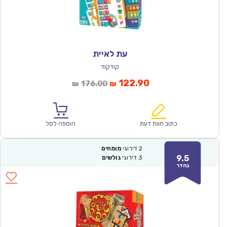
עת לאיית
קודקוד
המחיר
המחיר
122.90
176.00
₪
₪
הנוכחי
המקורי
הוא:
היה:
₪176.00.
₪122.90.
כתוב חוות דעת
הוספה לסל
2
דירוגי
מומחים
9.5
3
דירוגי
גולשים
נהדר