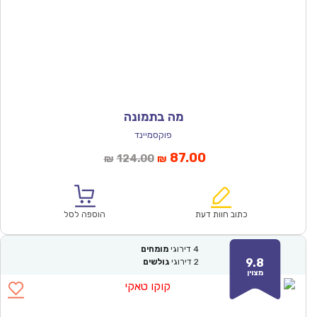
מה בתמונה
פוקסמיינד
המחיר
המחיר
87.00
124.00
₪
₪
הנוכחי
המקורי
הוא:
היה:
₪124.00.
₪87.00.
כתוב חוות דעת
הוספה לסל
4
דירוגי
מומחים
9.8
2
דירוגי
גולשים
מצוין