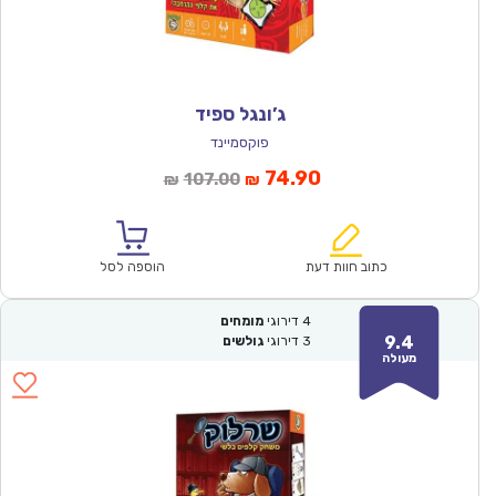
ג’ונגל ספיד
פוקסמיינד
המחיר
המחיר
74.90
107.00
₪
₪
הנוכחי
המקורי
הוא:
היה:
₪107.00.
₪74.90.
כתוב חוות דעת
הוספה לסל
4
דירוגי
מומחים
9.4
3
דירוגי
גולשים
מעולה