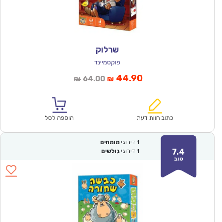
שרלוק
פוקסמיינד
המחיר
המחיר
44.90
64.00
₪
₪
הנוכחי
המקורי
הוא:
היה:
₪64.00.
₪44.90.
כתוב חוות דעת
הוספה לסל
1
דירוגי
מומחים
7.4
1
דירוגי
גולשים
טוב