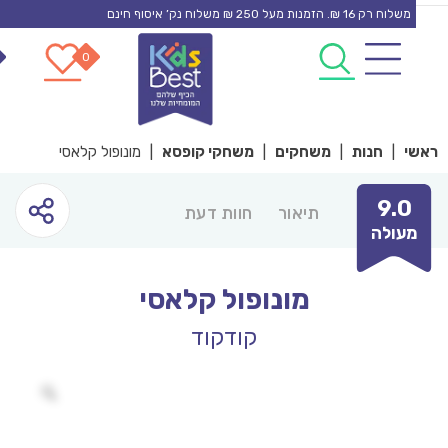
משלוח רק 16 ₪. הזמנות מעל 250 ₪ משלוח נק’ איסוף חינם
0
0
con
י
|
חנות
|
משחקים
|
משחקי קופסא
|
מונופול קלאסי
9.0
תיאור
חוות דעת
עולה
מונופול קלאסי
קודקוד