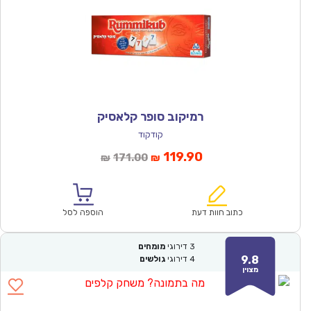
רמיקוב סופר קלאסיק
קודקוד
המחיר
המחיר
119.90
171.00
₪
₪
הנוכחי
המקורי
הוא:
היה:
₪171.00.
₪119.90.
כתוב חוות דעת
הוספה לסל
3
דירוגי
מומחים
9.8
4
דירוגי
גולשים
מצוין