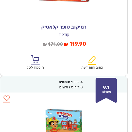
רמיקוב סופר קלאסיק
קודקוד
המחיר
המחיר
119.90
171.00
₪
₪
הנוכחי
המקורי
הוא:
היה:
₪171.00.
₪119.90.
כתוב חוות דעת
הוספה לסל
4
דירוגי
מומחים
9.1
0
דירוגי
גולשים
מעולה