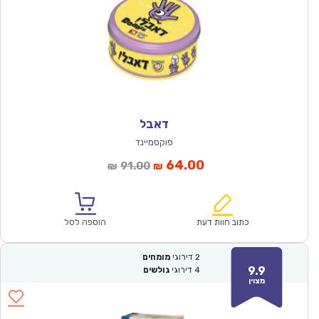
דאבל
פוקסמיינד
המחיר
המחיר
64.00
91.00
₪
₪
הנוכחי
המקורי
הוא:
היה:
₪91.00.
₪64.00.
כתוב חוות דעת
הוספה לסל
2
דירוגי
מומחים
9.9
4
דירוגי
גולשים
מצוין