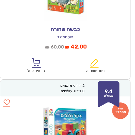
כבשה שחורה
פוקסמיינד
המחיר
המחיר
42.00
60.00
₪
₪
הנוכחי
המקורי
הוא:
היה:
₪60.00.
₪42.00.
כתוב חוות דעת
הוספה לסל
2
דירוגי
מומחים
9.4
0
דירוגי
גולשים
מעולה