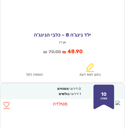
ילד נינג’ה 8 – כלבי הנינג’ה
אן דו
המחיר
המחיר
48.90
70.00
₪
₪
הנוכחי
המקורי
הוא:
היה:
₪70.00.
₪48.90.
כתוב חוות דעת
הוספה לסל
0
דירוגי
מומחים
10
1
דירוגי
גולשים
מצוין