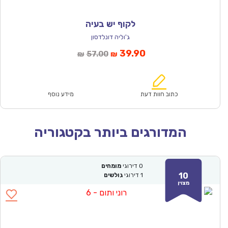
לקוף יש בעיה
ג'וליה דונלדסון
המחיר
המחיר
39.90
57.00
₪
₪
הנוכחי
המקורי
הוא:
היה:
₪57.00.
₪39.90.
כתוב חוות דעת
מידע נוסף
המדורגים ביותר בקטגוריה
0
דירוגי
מומחים
10
1
דירוגי
גולשים
מצוין