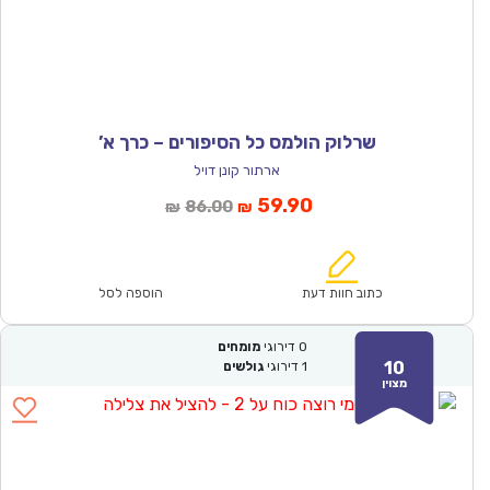
שרלוק הולמס כל הסיפורים – כרך א’
ארתור קונן דויל
המחיר
המחיר
59.90
86.00
₪
₪
הנוכחי
המקורי
הוא:
היה:
₪86.00.
₪59.90.
כתוב חוות דעת
הוספה לסל
0
דירוגי
מומחים
10
1
דירוגי
גולשים
מצוין