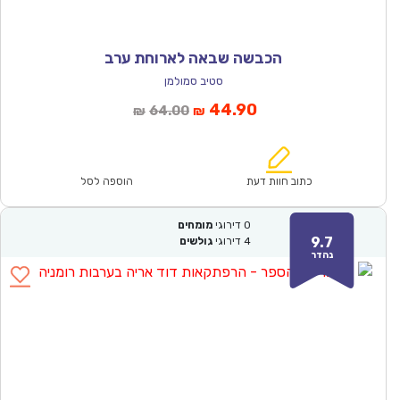
הכבשה שבאה לארוחת ערב
סטיב סמולמן
המחיר
המחיר
44.90
64.00
₪
₪
הנוכחי
המקורי
הוא:
היה:
₪64.00.
₪44.90.
כתוב חוות דעת
הוספה לסל
0
דירוגי
מומחים
9.7
4
דירוגי
גולשים
נהדר