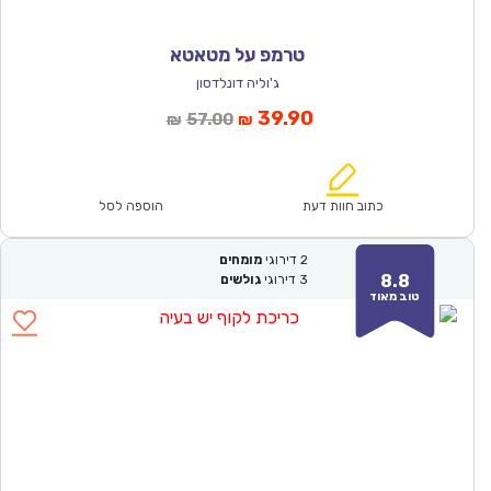
טרמפ על מטאטא
ג'וליה דונלדסון
המחיר
המחיר
39.90
57.00
₪
₪
הנוכחי
המקורי
הוא:
היה:
₪57.00.
₪39.90.
כתוב חוות דעת
הוספה לסל
2
דירוגי
מומחים
8.8
3
דירוגי
גולשים
טוב מאוד