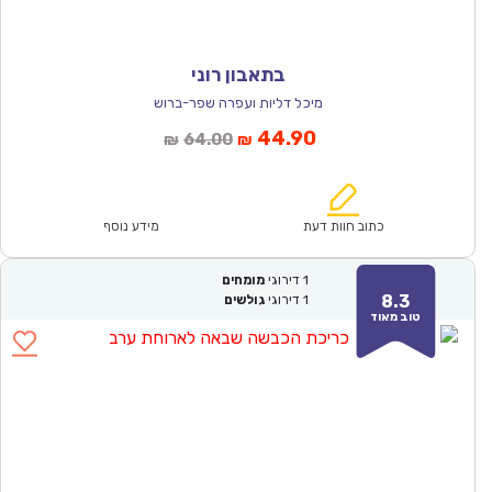
בתאבון רוני
מיכל דליות ועפרה שפר-ברוש
המחיר
המחיר
44.90
64.00
₪
₪
הנוכחי
המקורי
הוא:
היה:
₪64.00.
₪44.90.
כתוב חוות דעת
מידע נוסף
1
דירוגי
מומחים
8.3
1
דירוגי
גולשים
טוב מאוד