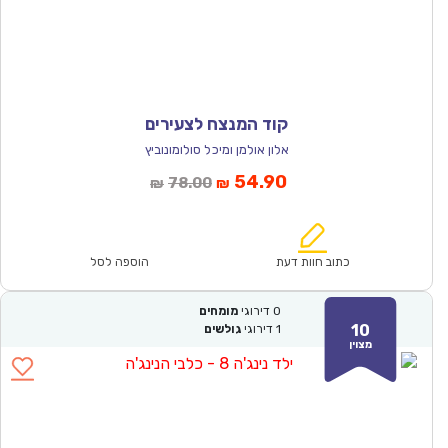
קוד המנצח לצעירים
אלון אולמן ומיכל סולומונוביץ
המחיר
המחיר
54.90
78.00
₪
₪
הנוכחי
המקורי
הוא:
היה:
₪78.00.
₪54.90.
כתוב חוות דעת
הוספה לסל
0
דירוגי
מומחים
10
1
דירוגי
גולשים
מצוין