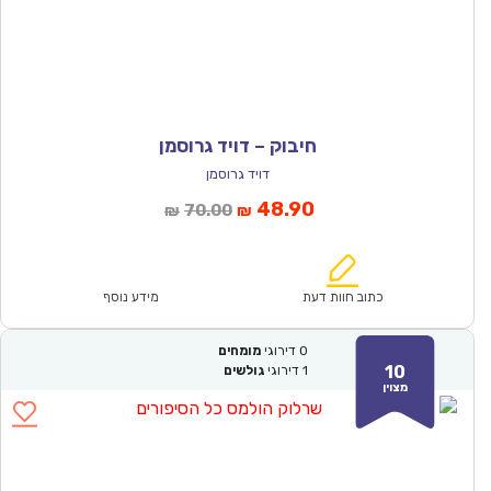
חיבוק – דויד גרוסמן
דויד גרוסמן
המחיר
המחיר
48.90
70.00
₪
₪
הנוכחי
המקורי
הוא:
היה:
₪70.00.
₪48.90.
כתוב חוות דעת
מידע נוסף
0
דירוגי
מומחים
10
1
דירוגי
גולשים
מצוין