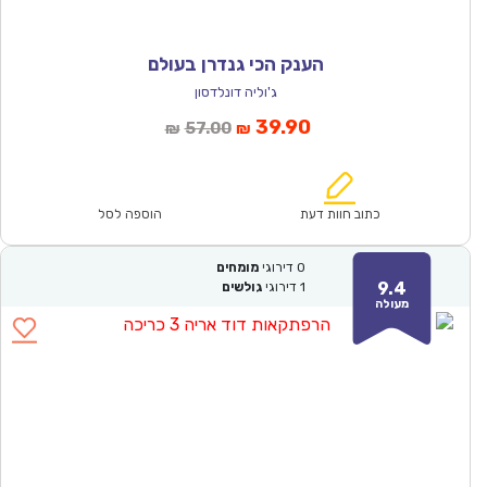
הענק הכי גנדרן בעולם
ג'וליה דונלדסון
המחיר
המחיר
39.90
57.00
₪
₪
הנוכחי
המקורי
הוא:
היה:
₪57.00.
₪39.90.
כתוב חוות דעת
הוספה לסל
0
דירוגי
מומחים
9.4
1
דירוגי
גולשים
מעולה