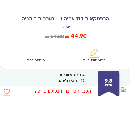
הרפתקאות דוד אריה 1 – בערבות רומניה
ינץ לוי
המחיר
המחיר
44.90
64.00
₪
₪
הנוכחי
המקורי
הוא:
היה:
₪64.00.
₪44.90.
כתוב חוות דעת
הוספה לסל
4
דירוגי
מומחים
9.8
15
דירוגי
גולשים
מצוין