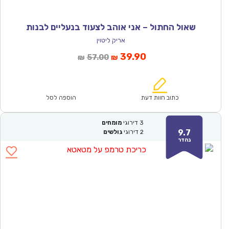
שאול החתול – אני אוהב לצעוד בנעליים לבנות
אריק ליטוין
המחיר
המחיר
39.90
57.00
₪
₪
הנוכחי
המקורי
הוא:
היה:
₪57.00.
₪39.90.
כתוב חוות דעת
הוספה לסל
3
דירוגי
מומחים
9.7
2
דירוגי
גולשים
נהדר