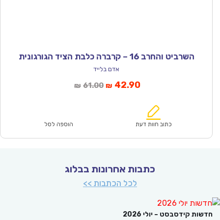
השרביט והחרב 16 – קרברה כלבת הציד הגורגונית
אדם בלייד
המחיר
המחיר
42.90
61.00
₪
₪
הנוכחי
המקורי
הוא:
היה:
₪61.00.
₪42.90.
כתוב חוות דעת
הוספה לסל
כתבות אחרונות בבלוג
לכל הכתבות >>
ת קידסבסט – יולי 2026