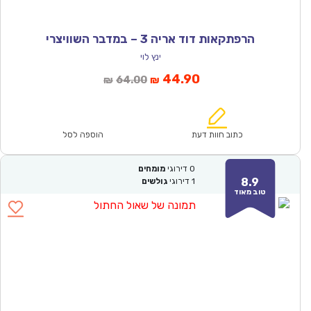
הרפתקאות דוד אריה 3 – במדבר השוויצרי
ינץ לוי
המחיר
המחיר
44.90
64.00
₪
₪
הנוכחי
המקורי
הוא:
היה:
₪64.00.
₪44.90.
כתוב חוות דעת
הוספה לסל
0
דירוגי
מומחים
8.9
1
דירוגי
גולשים
טוב מאוד