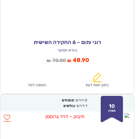
רוני ותום – 6 החקירה השישית
גיורא חמיצר
המחיר
המחיר
48.90
70.00
₪
₪
הנוכחי
המקורי
הוא:
היה:
₪70.00.
₪48.90.
כתוב חוות דעת
הוספה לסל
0
דירוגי
מומחים
10
1
דירוגי
גולשים
מצוין