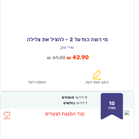
מי רוצה כוח על 2 – להציל את צלילה
שירי צוק
המחיר
המחיר
42.90
61.00
₪
₪
הנוכחי
המקורי
הוא:
היה:
₪61.00.
₪42.90.
כתוב חוות דעת
הוספה לסל
0
דירוגי
מומחים
10
1
דירוגי
גולשים
מצוין