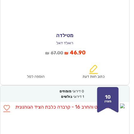
מטילדה
רואלד דאל
המחיר
המחיר
46.90
67.00
₪
₪
הנוכחי
המקורי
הוא:
היה:
₪67.00.
₪46.90.
כתוב חוות דעת
הוספה לסל
0
דירוגי
מומחים
10
1
דירוגי
גולשים
מצוין