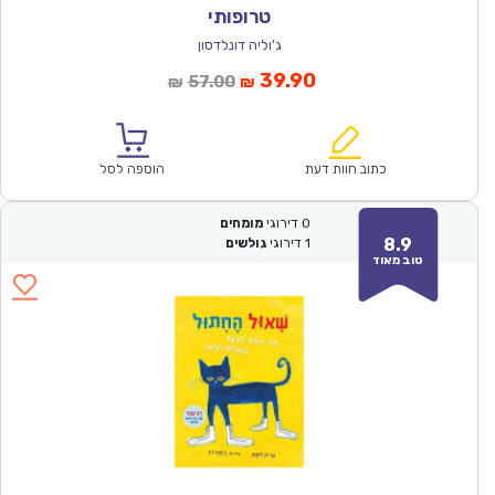
טרופותי
ג'וליה דונלדסון
המחיר
המחיר
39.90
57.00
₪
₪
הנוכחי
המקורי
הוא:
היה:
₪57.00.
₪39.90.
כתוב חוות דעת
הוספה לסל
0
דירוגי
מומחים
8.9
1
דירוגי
גולשים
טוב מאוד