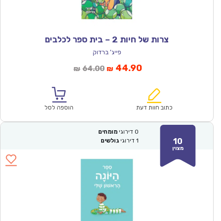
צרות של חיות 2 – בית ספר לכלבים
פייג' ברדוק
המחיר
המחיר
44.90
64.00
₪
₪
הנוכחי
המקורי
הוא:
היה:
₪64.00.
₪44.90.
כתוב חוות דעת
הוספה לסל
0
דירוגי
מומחים
10
1
דירוגי
גולשים
מצוין