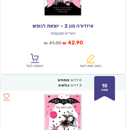
איזדורה מון 2 – יוצאת לנופש
הארייט מונקסטר
המחיר
המחיר
42.90
61.00
₪
₪
הנוכחי
המקורי
הוא:
היה:
₪61.00.
₪42.90.
כתוב חוות דעת
הוספה לסל
0
דירוגי
מומחים
10
3
דירוגי
גולשים
מצוין