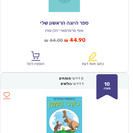
ספר היוגה הראשון שלי
סופי מרטלמארי־הלן טפין
המחיר
המחיר
44.90
64.00
₪
₪
הנוכחי
המקורי
הוא:
היה:
₪64.00.
₪44.90.
כתוב חוות דעת
הוספה לסל
0
דירוגי
מומחים
10
1
דירוגי
גולשים
מצוין