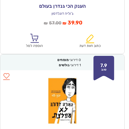
הענק הכי גנדרן בעולם
ג'וליה דונלדסון
המחיר
המחיר
39.90
57.00
₪
₪
הנוכחי
המקורי
הוא:
היה:
₪57.00.
₪39.90.
כתוב חוות דעת
הוספה לסל
0
דירוגי
מומחים
7.9
1
דירוגי
גולשים
טוב