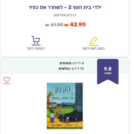
ילדי בית העץ 2 – לשחרר את כפיר
רן כהן אהרונוב
המחיר
המחיר
42.90
61.00
₪
₪
הנוכחי
המקורי
הוא:
היה:
₪61.00.
₪42.90.
כתוב חוות דעת
הוספה לסל
4
דירוגי
מומחים
9.8
15
דירוגי
גולשים
מצוין