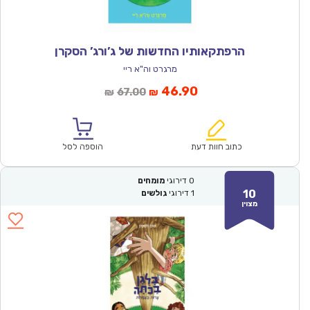
הרפתקאותיו החדשות של ג’ורג’ הסקרן
מרגרט וה"א ריי
המחיר
המחיר
46.90
67.00
₪
₪
הנוכחי
המקורי
הוא:
היה:
₪67.00.
₪46.90.
כתוב חוות דעת
הוספה לסל
0
דירוגי
מומחים
10
1
דירוגי
גולשים
מצוין