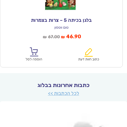
בלגן בכיתה 5 – צרות בצמרות
טום ווטסון
המחיר
המחיר
46.90
67.00
₪
₪
הנוכחי
המקורי
הוא:
היה:
₪67.00.
₪46.90.
כתוב חוות דעת
הוספה לסל
כתבות אחרונות בבלוג
לכל הכתבות >>