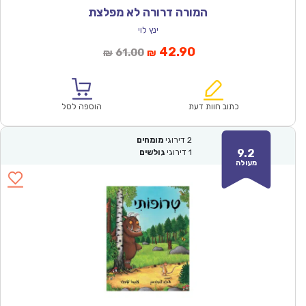
המורה דרורה לא מפלצת
ינץ לוי
המחיר
המחיר
42.90
61.00
₪
₪
הנוכחי
המקורי
הוא:
היה:
₪61.00.
₪42.90.
כתוב חוות דעת
הוספה לסל
2
דירוגי
מומחים
9.2
1
דירוגי
גולשים
מעולה