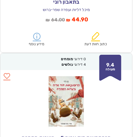
בתאבון רוני
מיכל דליות ועפרה שפר-ברוש
המחיר
המחיר
44.90
64.00
₪
₪
הנוכחי
המקורי
הוא:
היה:
₪64.00.
₪44.90.
כתוב חוות דעת
מידע נוסף
0
דירוגי
מומחים
9.4
4
דירוגי
גולשים
מעולה