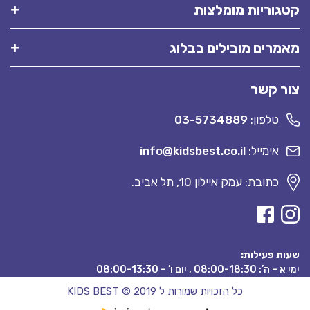
קטגוריות מומלצות
מאמרים מובילים בבלוג
צור קשר
טלפון:
03-5734889
אימייל:
info@kidsbest.co.il
כתובת: עמק איילון 10, תל אביב.
שעות פעילות:
ימי א – ה’: 08:00-18:30 , יום ו’ – 08:00-13:30
כל הזכויות שמורות ל KIDS BEST © 2019