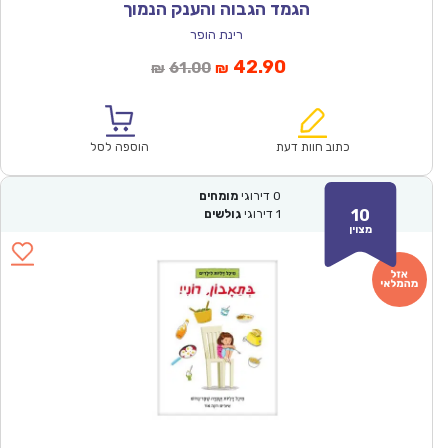
הגמד הגבוה והענק הנמוך
רינת הופר
המחיר
המחיר
42.90
61.00
₪
₪
הנוכחי
המקורי
הוא:
היה:
₪61.00.
₪42.90.
כתוב חוות דעת
הוספה לסל
0
דירוגי
מומחים
10
1
דירוגי
גולשים
מצוין