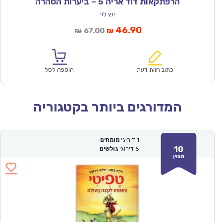
הרפתקאות דוד אריה 5 – ביערות הסהרה
ינץ לוי
המחיר
המחיר
46.90
67.00
₪
₪
הנוכחי
המקורי
הוא:
היה:
₪67.00.
₪46.90.
כתוב חוות דעת
הוספה לסל
המדורגים ביותר בקטגוריה
1
דירוגי
מומחים
10
5
דירוגי
גולשים
מצוין