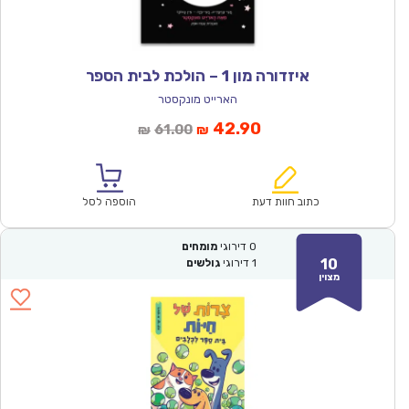
איזדורה מון 1 – הולכת לבית הספר
הארייט מונקסטר
המחיר
המחיר
42.90
61.00
₪
₪
הנוכחי
המקורי
הוא:
היה:
₪61.00.
₪42.90.
כתוב חוות דעת
הוספה לסל
0
דירוגי
מומחים
10
1
דירוגי
גולשים
מצוין