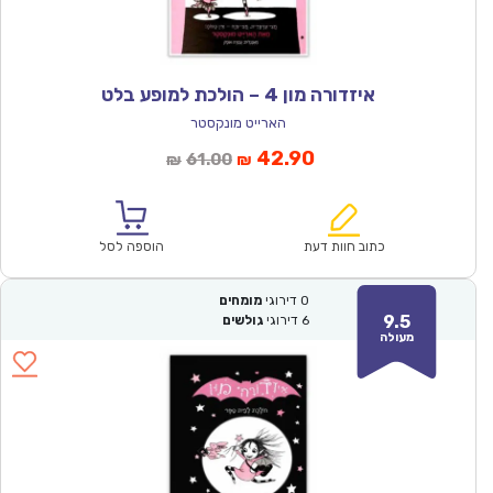
איזדורה מון 4 – הולכת למופע בלט
הארייט מונקסטר
המחיר
המחיר
42.90
61.00
₪
₪
הנוכחי
המקורי
הוא:
היה:
₪61.00.
₪42.90.
כתוב חוות דעת
הוספה לסל
0
דירוגי
מומחים
9.5
6
דירוגי
גולשים
מעולה