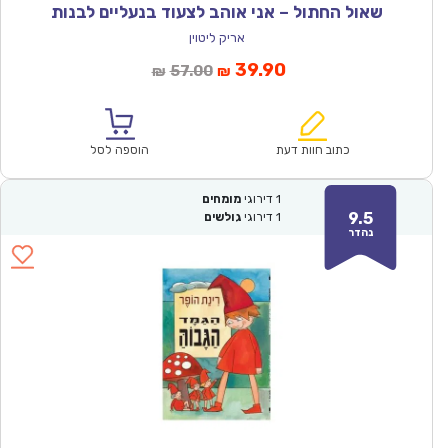
שאול החתול – אני אוהב לצעוד בנעליים לבנות
אריק ליטוין
המחיר
המחיר
39.90
57.00
₪
₪
הנוכחי
המקורי
הוא:
היה:
₪57.00.
₪39.90.
כתוב חוות דעת
הוספה לסל
1
דירוגי
מומחים
9.5
1
דירוגי
גולשים
נהדר