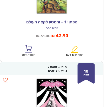
טפיטי 1 – והמסע לקצה העולם
יוליה במה
המחיר
המחיר
42.90
61.00
₪
₪
הנוכחי
המקורי
הוא:
היה:
₪61.00.
₪42.90.
כתוב חוות דעת
הוספה לסל
0
דירוגי
מומחים
10
4
דירוגי
גולשים
מצוין