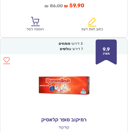
המחיר
המחיר
59.90
86.00
₪
₪
הנוכחי
המקורי
הוא:
היה:
₪86.00.
₪59.90.
כתוב חוות דעת
הוספה לסל
3
דירוגי
מומחים
9.9
7
דירוגי
גולשים
מצוין
רמיקוב סופר קלאסיק
קודקוד