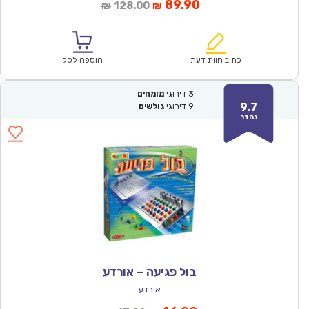
המחיר
המחיר
89.90
128.00
₪
₪
הנוכחי
המקורי
הוא:
היה:
₪128.00.
₪89.90.
כתוב חוות דעת
הוספה לסל
3
דירוגי
מומחים
9.7
9
דירוגי
גולשים
נהדר
בול פגיעה – אורדע
אורדע