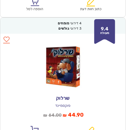
הוא:
היה:
₪150.00.
₪104.90.
כתוב חוות דעת
הוספה לסל
4
דירוגי
מומחים
9.4
3
דירוגי
גולשים
מעולה
שרלוק
פוקסמיינד
המחיר
המחיר
44.90
64.00
₪
₪
הנוכחי
המקורי