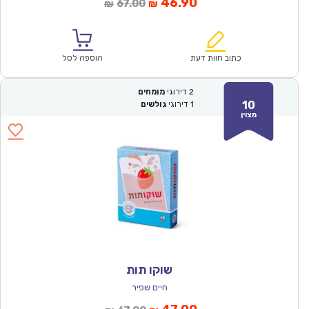
המחיר
המחיר
46.90
67.00
₪
₪
הנוכחי
המקורי
הוא:
היה:
₪67.00.
₪46.90.
כתוב חוות דעת
הוספה לסל
2
דירוגי
מומחים
10
1
דירוגי
גולשים
מצוין
שוקו תות
חיים שפיר
המחיר
המחיר