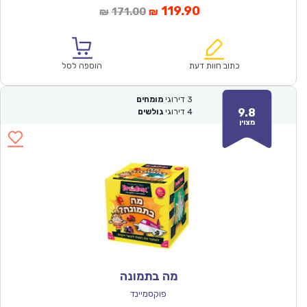
המחיר
המחיר
119.90
171.00
₪
₪
הנוכחי
המקורי
הוא:
היה:
₪171.00.
₪119.90.
כתוב חוות דעת
הוספה לסל
3
דירוגי
מומחים
9.8
4
דירוגי
גולשים
מצוין
מה בתמונה
פוקסמיינד