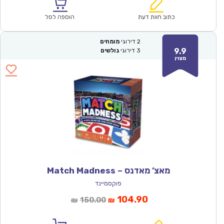
הוא:
היה:
₪157.00.
₪109.90.
כתוב חוות דעת
הוספה לסל
2
דירוגי
מומחים
9.9
3
דירוגי
גולשים
מצוין
מאצ’ מאדנס – Match Madness
פוקסמיינד
המחיר
המחיר
104.90
150.00
₪
₪
הנוכחי
המקורי