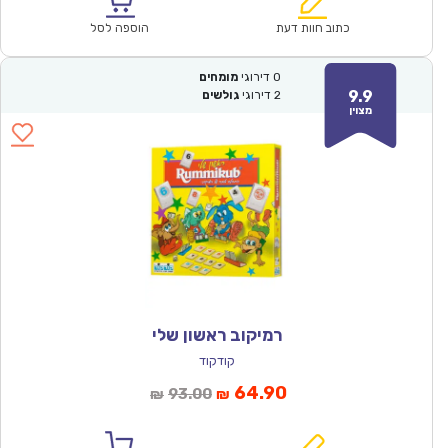
הוא:
היה:
₪64.00.
₪44.90.
כתוב חוות דעת
הוספה לסל
0
דירוגי
מומחים
9.9
2
דירוגי
גולשים
מצוין
רמיקוב ראשון שלי
קודקוד
המחיר
המחיר
64.90
93.00
₪
₪
הנוכחי
המקורי
הוא:
היה: