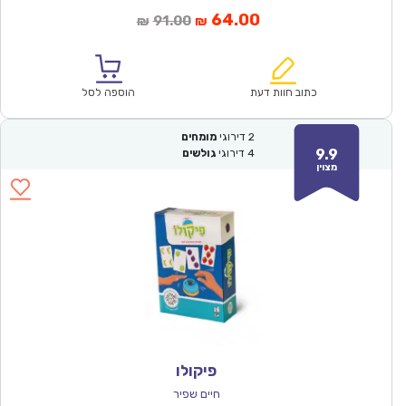
המחיר
המחיר
64.00
91.00
₪
₪
הנוכחי
המקורי
הוא:
היה:
₪91.00.
₪64.00.
כתוב חוות דעת
הוספה לסל
2
דירוגי
מומחים
9.9
4
דירוגי
גולשים
מצוין
פיקולו
חיים שפיר