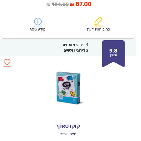
המחיר
המחיר
87.00
124.00
₪
₪
הנוכחי
המקורי
הוא:
היה:
₪124.00.
₪87.00.
כתוב חוות דעת
מידע נוסף
4
דירוגי
מומחים
9.8
2
דירוגי
גולשים
מצוין
קוקו טאקי
חיים שפיר