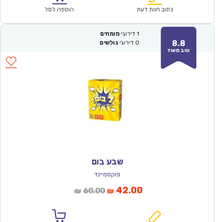
₪131.00.
₪92.00.
כתוב חוות דעת
הוספה לסל
1
דירוגי
מומחים
8.8
0
דירוגי
גולשים
טוב מאוד
שבע בום
פוקסמיינד
המחיר
המחיר
42.00
60.00
₪
₪
הנוכחי
המקורי
הוא:
היה: