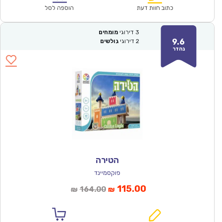
₪60.00.
₪42.00.
כתוב חוות דעת
הוספה לסל
3
דירוגי
מומחים
9.6
2
דירוגי
גולשים
נהדר
הטירה
פוקסמיינד
המחיר
המחיר
115.00
164.00
₪
₪
הנוכחי
המקורי
הוא:
היה: