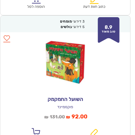
₪170.00.
₪118.90.
כתוב חוות דעת
הוספה לסל
3
דירוגי
מומחים
8.9
5
דירוגי
גולשים
טוב מאוד
השועל החמקמק
פוקסמיינד
המחיר
המחיר
92.00
131.00
₪
₪
הנוכחי
המקורי
הוא:
היה: