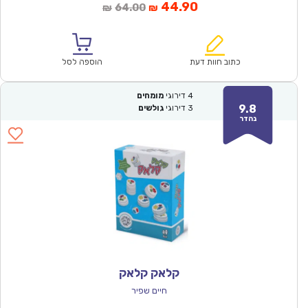
המחיר
המחיר
44.90
64.00
₪
₪
הנוכחי
המקורי
הוא:
היה:
₪64.00.
₪44.90.
כתוב חוות דעת
הוספה לסל
4
דירוגי
מומחים
9.8
3
דירוגי
גולשים
נהדר
קלאק קלאק
חיים שפיר