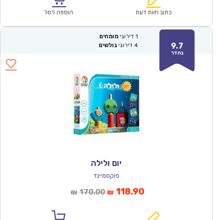
₪93.00.
₪64.90.
כתוב חוות דעת
הוספה לסל
1
דירוגי
מומחים
9.7
4
דירוגי
גולשים
נהדר
יום ולילה
פוקסמיינד
המחיר
המחיר
118.90
170.00
₪
₪
הנוכחי
המקורי
הוא:
היה: