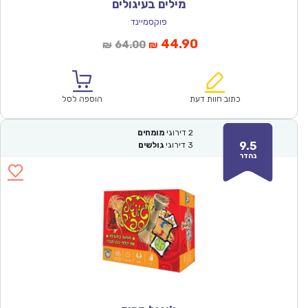
מילים בעיגולים
פוקסמיינד
המחיר
המחיר
44.90
64.00
₪
₪
הנוכחי
המקורי
הוא:
היה:
₪64.00.
₪44.90.
כתוב חוות דעת
הוספה לסל
2
דירוגי
מומחים
9.5
3
דירוגי
גולשים
נהדר