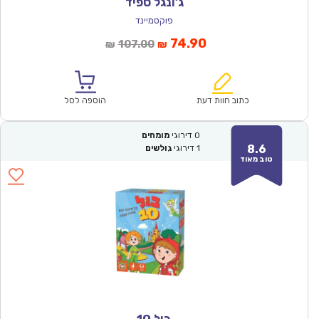
ג’ונגל ספיד
פוקסמיינד
המחיר
המחיר
74.90
107.00
₪
₪
הנוכחי
המקורי
הוא:
היה:
₪107.00.
₪74.90.
כתוב חוות דעת
הוספה לסל
0
דירוגי
מומחים
8.6
1
דירוגי
גולשים
טוב מאוד