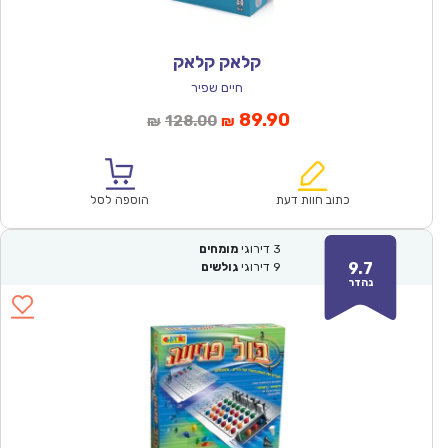
קלאק קלאק
חיים שפיר
המחיר
המחיר
89.90
128.00
₪
₪
הנוכחי
המקורי
הוא:
היה:
₪128.00.
₪89.90.
כתוב חוות דעת
הוספה לסל
3
דירוגי
מומחים
9.7
9
דירוגי
גולשים
נהדר