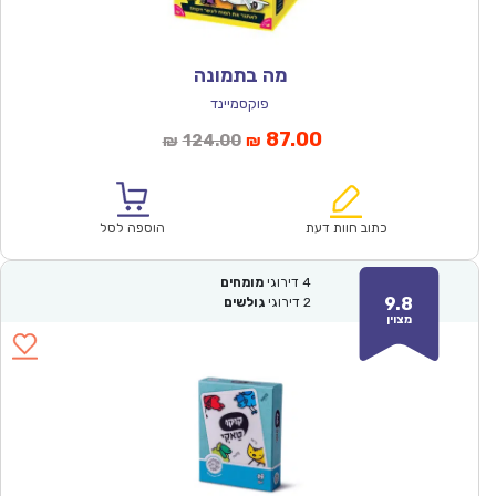
מה בתמונה
פוקסמיינד
המחיר
המחיר
87.00
124.00
₪
₪
הנוכחי
המקורי
הוא:
היה:
₪124.00.
₪87.00.
כתוב חוות דעת
הוספה לסל
4
דירוגי
מומחים
9.8
2
דירוגי
גולשים
מצוין