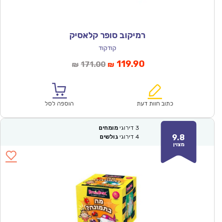
רמיקוב סופר קלאסיק
קודקוד
המחיר
המחיר
119.90
171.00
₪
₪
הנוכחי
המקורי
הוא:
היה:
₪171.00.
₪119.90.
כתוב חוות דעת
הוספה לסל
3
דירוגי
מומחים
9.8
4
דירוגי
גולשים
מצוין