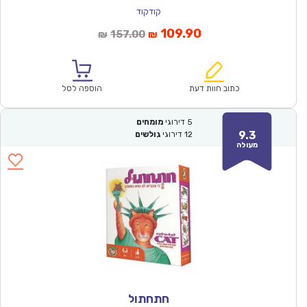
קודקוד
המחיר
המחיר
109.90
157.00
₪
₪
הנוכחי
המקורי
הוא:
היה:
₪157.00.
₪109.90.
כתוב חוות דעת
הוספה לסל
5
דירוגי
מומחים
9.3
12
דירוגי
גולשים
מעולה
חתחתול