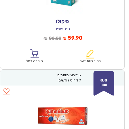
פיקולו
חיים שפיר
המחיר
המחיר
59.90
86.00
₪
₪
הנוכחי
המקורי
הוא:
היה:
₪86.00.
₪59.90.
כתוב חוות דעת
הוספה לסל
3
דירוגי
מומחים
9.9
7
דירוגי
גולשים
מצוין