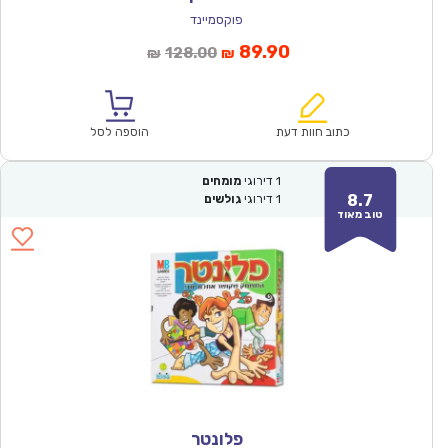
פוקסמיינד
המחיר
המחיר
89.90
128.00
₪
₪
הנוכחי
המקורי
הוא:
היה:
₪128.00.
₪89.90.
כתוב חוות דעת
הוספה לסל
1
דירוגי
מומחים
8.7
1
דירוגי
גולשים
טוב מאוד
פלונטר