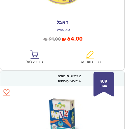
דאבל
פוקסמיינד
המחיר
המחיר
64.00
91.00
₪
₪
הנוכחי
המקורי
הוא:
היה:
₪91.00.
₪64.00.
כתוב חוות דעת
הוספה לסל
2
דירוגי
מומחים
9.9
4
דירוגי
גולשים
מצוין