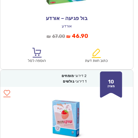
בול פגיעה – אורדע
אורדע
המחיר
המחיר
46.90
67.00
₪
₪
הנוכחי
המקורי
הוא:
היה:
₪67.00.
₪46.90.
כתוב חוות דעת
הוספה לסל
2
דירוגי
מומחים
10
1
דירוגי
גולשים
מצוין