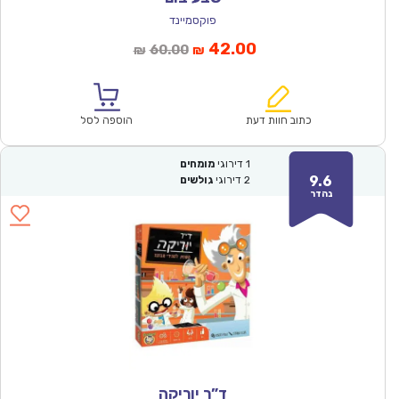
פוקסמיינד
המחיר
המחיר
42.00
60.00
₪
₪
הנוכחי
המקורי
הוא:
היה:
₪60.00.
₪42.00.
כתוב חוות דעת
הוספה לסל
1
דירוגי
מומחים
9.6
2
דירוגי
גולשים
נהדר
ד”ר יוריקה