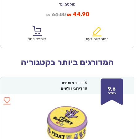
פוקסמיינד
המחיר
המחיר
44.90
64.00
₪
₪
הנוכחי
המקורי
הוא:
היה:
₪64.00.
₪44.90.
כתוב חוות דעת
הוספה לסל
המדורגים ביותר בקטגוריה
5
דירוגי
מומחים
9.6
18
דירוגי
גולשים
נהדר