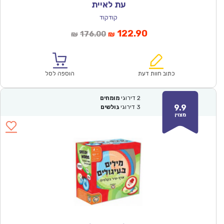
עת לאיית
קודקוד
המחיר
המחיר
122.90
176.00
₪
₪
הנוכחי
המקורי
הוא:
היה:
₪176.00.
₪122.90.
כתוב חוות דעת
הוספה לסל
2
דירוגי
מומחים
9.9
3
דירוגי
גולשים
מצוין