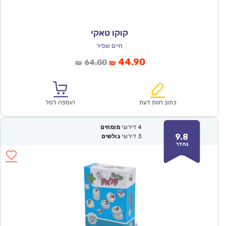
קוקו טאקי
חיים שפיר
המחיר
המחיר
44.90
64.00
₪
₪
הנוכחי
המקורי
הוא:
היה:
₪64.00.
₪44.90.
כתוב חוות דעת
הוספה לסל
4
דירוגי
מומחים
9.8
3
דירוגי
גולשים
נהדר