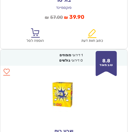
בול 10
פוקסמיינד
המחיר
המחיר
39.90
57.00
₪
₪
הנוכחי
המקורי
הוא:
היה:
₪57.00.
₪39.90.
כתוב חוות דעת
הוספה לסל
1
דירוגי
מומחים
8.8
0
דירוגי
גולשים
טוב מאוד
שבע בום